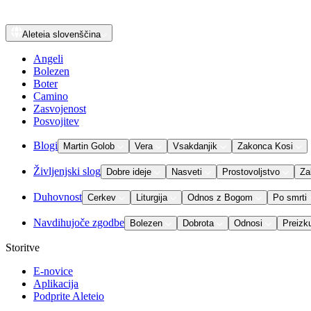
Aleteia
slovenščina
Angeli
Bolezen
Boter
Camino
Zasvojenost
Posvojitev
Blogi
Martin Golob
Vera
Vsakdanjik
Zakonca Kosi
Življenjski slog
Dobre ideje
Nasveti
Prostovoljstvo
Za
Duhovnost
Cerkev
Liturgija
Odnos z Bogom
Po smrti
Navdihujoče zgodbe
Bolezen
Dobrota
Odnosi
Preizk
Storitve
E-novice
Aplikacija
Podprite Aleteio