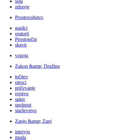
šola
zdravje
Prostovoljstvo
gasilci
oratorij
Prostosrčni
skavti
vzgoja
Zakon &amp; Družina
ločitev
otroci
pričevanje
rojstvo
splav
spolnost
starševstvo
Zanjo &amp; Zanj
intervju
moda