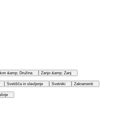
kon &amp; Družina
Zanjo &amp; Zanj
Svetišča in slavljenje
Svetniki
Zakramenti
ušnje