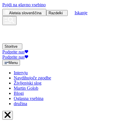
Pojdi na glavno vsebino
Iskanje
Aleteia
slovenščina
Razdelki
Storitve
Podprite nas
Podprite nas
Menu
Intervju
Navdihujoče zgodbe
Življenjski slog
Martin Golob
Blogi
Oglasna vsebina
družina