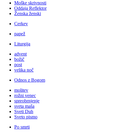
Moške skrivnosti
Oddaja Reflektor
Ženska ženski
Cerkev
papež
Liturgija
advent
božič
post
velika noč
Odnos z Bogom
molitev
rožni venec
spreobrnjenje
sveta maša
Sveti Duh
Sveto pismo
Po smrti