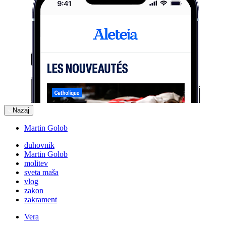
Nazaj
Martin Golob
duhovnik
Martin Golob
molitev
sveta maša
vlog
zakon
zakrament
Vera