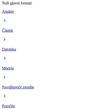
Naši glavni formati
Analize
Članek
Datoteka
Mnenja
Navdihujoče zgodbe
Poročilo