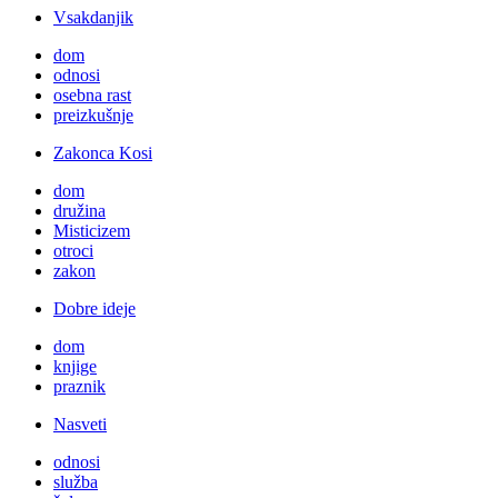
Vsakdanjik
dom
odnosi
osebna rast
preizkušnje
Zakonca Kosi
dom
družina
Misticizem
otroci
zakon
Dobre ideje
dom
knjige
praznik
Nasveti
odnosi
služba