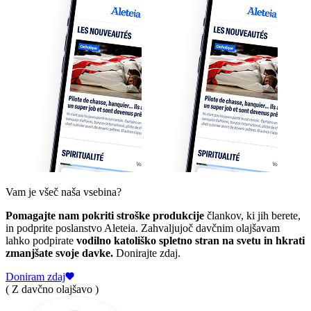
Vam je všeč naša vsebina?
Pomagajte nam pokriti stroške produkcije
člankov, ki jih berete,
in podprite poslanstvo Aleteia. Zahvaljujoč davčnim olajšavam
lahko podpirate
vodilno katoliško spletno stran na svetu in hkrati
zmanjšate svoje davke.
Donirajte zdaj.
Doniram zdaj
( Z davčno olajšavo )