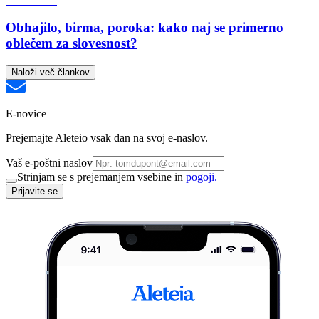
Obhajilo, birma, poroka: kako naj se primerno
oblečem za slovesnost?
Naloži več člankov
E-novice
Prejemajte Aleteio vsak dan na svoj e-naslov.
Vaš e-poštni naslov
Strinjam se s prejemanjem vsebine in
pogoji.
Prijavite se