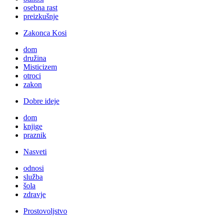
osebna rast
preizkušnje
Zakonca Kosi
dom
družina
Misticizem
otroci
zakon
Dobre ideje
dom
knjige
praznik
Nasveti
odnosi
služba
šola
zdravje
Prostovoljstvo