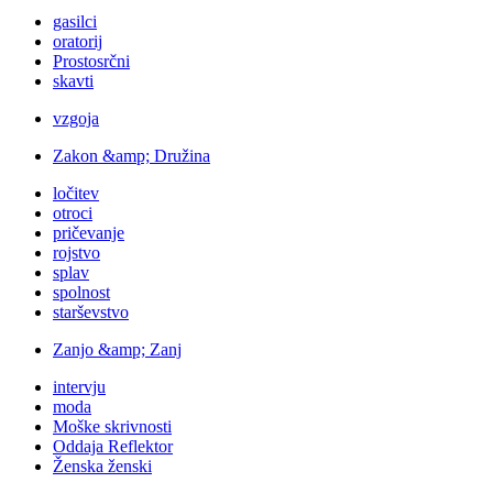
gasilci
oratorij
Prostosrčni
skavti
vzgoja
Zakon &amp; Družina
ločitev
otroci
pričevanje
rojstvo
splav
spolnost
starševstvo
Zanjo &amp; Zanj
intervju
moda
Moške skrivnosti
Oddaja Reflektor
Ženska ženski