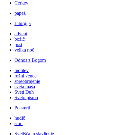
Cerkev
papež
Liturgija
advent
božič
post
velika noč
Odnos z Bogom
molitev
rožni venec
spreobrnjenje
sveta maša
Sveti Duh
Sveto pismo
Po smrti
hudič
smrt
Svetišča in slavljenje