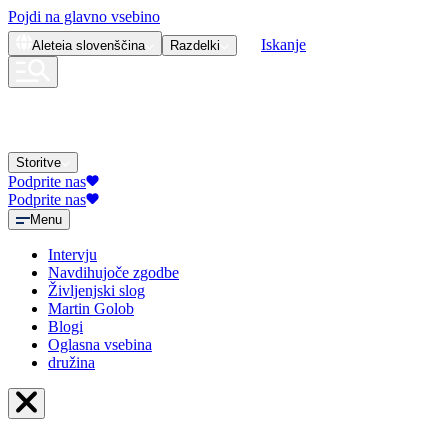
Pojdi na glavno vsebino
Iskanje
Aleteia
slovenščina
Razdelki
Storitve
Podprite nas
Podprite nas
Menu
Intervju
Navdihujoče zgodbe
Življenjski slog
Martin Golob
Blogi
Oglasna vsebina
družina