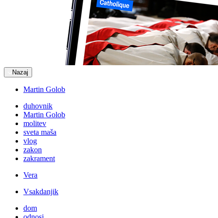
Nazaj
Martin Golob
duhovnik
Martin Golob
molitev
sveta maša
vlog
zakon
zakrament
Vera
Vsakdanjik
dom
odnosi