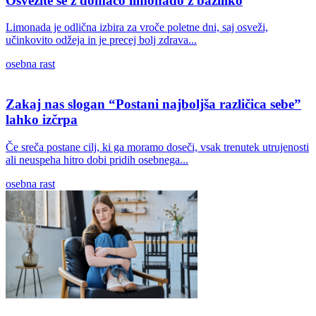
Osvežite se z domačo limonado z baziliko
Limonada je odlična izbira za vroče poletne dni, saj osveži,
učinkovito odžeja in je precej bolj zdrava...
osebna rast
Zakaj nas slogan “Postani najboljša različica sebe”
lahko izčrpa
Če sreča postane cilj, ki ga moramo doseči, vsak trenutek utrujenosti
ali neuspeha hitro dobi pridih osebnega...
osebna rast