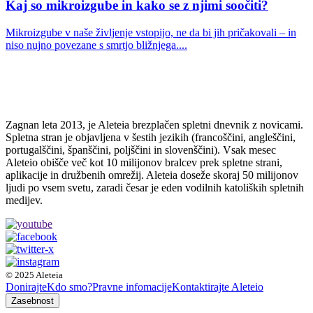
Kaj so mikroizgube in kako se z njimi soočiti?
Mikroizgube v naše življenje vstopijo, ne da bi jih pričakovali – in
niso nujno povezane s smrtjo bližnjega....
Zagnan leta 2013, je Aleteia brezplačen spletni dnevnik z novicami.
Spletna stran je objavljena v šestih jezikih (francoščini, angleščini,
portugalščini, španščini, poljščini in slovenščini). Vsak mesec
Aleteio obišče več kot 10 milijonov bralcev prek spletne strani,
aplikacije in družbenih omrežij. Aleteia doseže skoraj 50 milijonov
ljudi po vsem svetu, zaradi česar je eden vodilnih katoliških spletnih
medijev.
© 2025 Aleteia
Donirajte
Kdo smo?
Pravne infomacije
Kontaktirajte Aleteio
Zasebnost