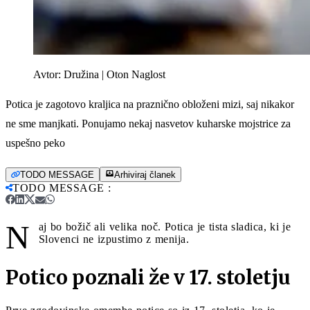
Avtor:
Družina | Oton Naglost
Potica je zagotovo kraljica na praznično obloženi mizi, saj nikakor
ne sme manjkati. Ponujamo nekaj nasvetov kuharske mojstrice za
uspešno peko
TODO MESSAGE
Arhiviraj članek
TODO MESSAGE
:
N
aj bo božič ali velika noč. Potica je tista sladica, ki je
Slovenci ne izpustimo z menija.
Potico poznali že v 17. stoletju