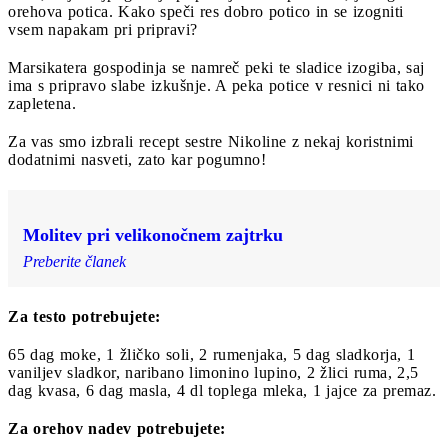
orehova potica. Kako speči res dobro potico in se izogniti
vsem napakam pri pripravi?
Marsikatera gospodinja se namreč peki te sladice izogiba, saj
ima s pripravo slabe izkušnje. A peka potice v resnici ni tako
zapletena.
Za vas smo izbrali recept sestre Nikoline z nekaj koristnimi
dodatnimi nasveti, zato kar pogumno!
Molitev pri velikonočnem zajtrku
Preberite članek
Za testo potrebujete:
65 dag moke, 1 žličko soli, 2 rumenjaka, 5 dag sladkorja, 1
vaniljev sladkor, naribano limonino lupino, 2 žlici ruma, 2,5
dag kvasa, 6 dag masla, 4 dl toplega mleka, 1 jajce za premaz.
Za orehov nadev potrebujete: