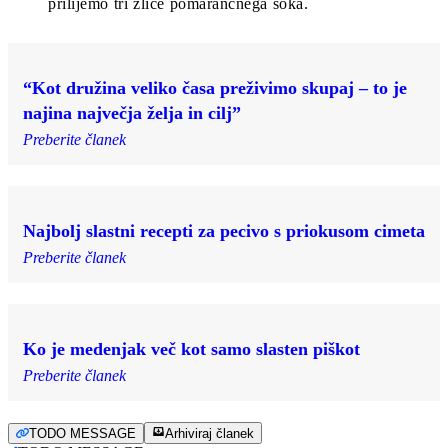
prilijemo tri žlice pomarančnega soka.
“Kot družina veliko časa preživimo skupaj – to je
najina največja želja in cilj”
Preberite članek
Najbolj slastni recepti za pecivo s priokusom cimeta
Preberite članek
Ko je medenjak več kot samo slasten piškot
Preberite članek
TODO MESSAGE
Arhiviraj članek