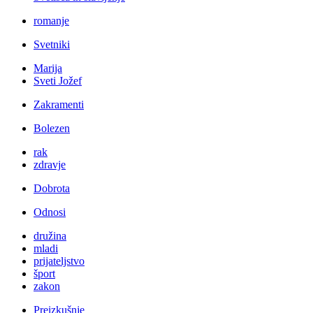
romanje
Svetniki
Marija
Sveti Jožef
Zakramenti
Bolezen
rak
zdravje
Dobrota
Odnosi
družina
mladi
prijateljstvo
šport
zakon
Preizkušnje