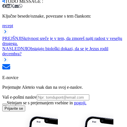
TODO MESSAGE
:
Ključne besede/oznake, povezane s tem člankom:
recept
PREJŠNJI
Skrivnost sreče je v tem, da zmoreš najti radost v veselju
drugega.
NASLEDNJI
Obstajajo biološki dokazi, da se je Jezus rodil
decembra?
E-novice
Prejemajte Aleteio vsak dan na svoj e-naslov.
Vaš e-poštni naslov
Strinjam se s prejemanjem vsebine in
pogoji.
Prijavite se