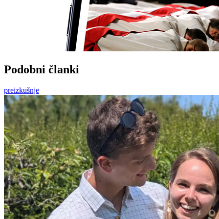
Podobni članki
preizkušnje