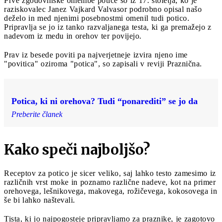
Prve zgodovinske omembe potice so iz 17. stoletja, ko je
raziskovalec Janez Vajkard Valvasor podrobno opisal našo
deželo in med njenimi posebnostmi omenil tudi potico.
Pripravlja se jo iz tanko razvaljanega testa, ki ga premažejo z
nadevom iz medu in orehov ter povijejo.
Prav iz besede poviti pa najverjetneje izvira njeno ime
"povitica" oziroma "potica", so zapisali v reviji Praznična.
Potica, ki ni orehova? Tudi “ponarediti” se jo da
Preberite članek
Kako speči najboljšo?
Receptov za potico je sicer veliko, saj lahko testo zamesimo iz
različnih vrst moke in poznamo različne nadeve, kot na primer
orehovega, lešnikovega, makovega, rožičevega, kokosovega in
še bi lahko naštevali.
Tista, ki jo najpogosteje pripravljamo za praznike, je zagotovo