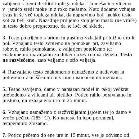
zalijemo s tremi decilitri toplega mleka. To mešanico vlijemo
v jamico sredi moke in z roko mešamo. Nato dodamo vzhajan
kvas in še več toplega mleka, da napravimo bolj mehko testo
kot za beli kruh. Nazadnje prilijemo stopljeno maslo (ne vroče)
in testo dobro pregnetemo, da se loči od sklede.
3.
Testo pokrijemo s prtom in pustimo vzhajati približno uro in
pol. Vzhajano testo zvrnemo na pomokan prt, zavihamo
robove, rahlo pomokamo, z valjarjem potolčemo ter
enakomerno razvaljamo za dober nožev rob na debelo.
Testa
ne razvlečemo
, zato valjamo s težo valjarja.
4.
Razvaljano testo enakomerno namažemo z nadevom in
potresemo z očiščenimi in v rumu namočenimi rozinami.
5.
Tesno zavijemo, damo v namazan model in takoj večkrat
prebodemo z vilicami ali pletilko. Potico rahlo poravnamo in
pustimo, da vzhaja eno uro in 25 minut.
6.
Vzhajano namažemo z razžvrkljanim jajcem ter jo damo v
vročo pečico (185 °C). Ko naraste in lepo porumeni,
temperaturo znižamo.
7.
Potico pečemo do ene ure in 15 minut, vse je odvisno od