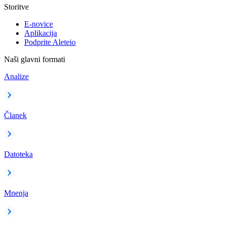
Storitve
E-novice
Aplikacija
Podprite Aleteio
Naši glavni formati
Analize
Članek
Datoteka
Mnenja