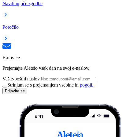
Navdihujoče zgodbe
Poročilo
E-novice
Prejemajte Aleteio vsak dan na svoj e-naslov.
Vaš e-poštni naslov
Strinjam se s prejemanjem vsebine in
pogoji.
Prijavite se