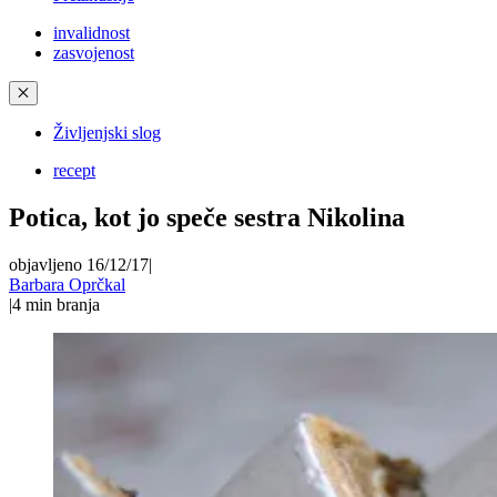
invalidnost
zasvojenost
✕
Življenjski slog
recept
Potica, kot jo speče sestra Nikolina
objavljeno 16/12/17
|
Barbara Oprčkal
|
4
min branja