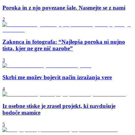
Poroka in z njo povezane šale. Nasmejte se z nami
2
Zakonca in fotografa: “Najlepša poroka ni nujno
tista, kjer ne gre nič narobe”
3
Skrbi me možev bojevit način izražanja vere
4
Iz osebne stiske je zrasel projekt, ki navdušuje
bodoče mamice
5