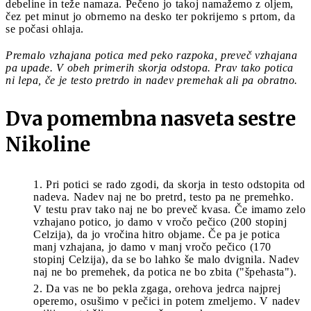
debeline in teže namaza. Pečeno jo takoj namažemo z oljem,
čez pet minut jo obrnemo na desko ter pokrijemo s prtom, da
se počasi ohlaja.
Premalo vzhajana potica med peko razpoka, preveč vzhajana
pa upade. V obeh primerih skorja odstopa. Prav tako potica
ni lepa, če je testo pretrdo in nadev premehak ali pa obratno.
Dva pomembna nasveta sestre
Nikoline
Pri potici se rado zgodi, da skorja in testo odstopita od
nadeva. Nadev naj ne bo pretrd, testo pa ne premehko.
V testu prav tako naj ne bo preveč kvasa. Če imamo zelo
vzhajano potico, jo damo v vročo pečico (200 stopinj
Celzija), da jo vročina hitro objame. Če pa je potica
manj vzhajana, jo damo v manj vročo pečico (170
stopinj Celzija), da se bo lahko še malo dvignila. Nadev
naj ne bo premehek, da potica ne bo zbita ("špehasta").
Da vas ne bo pekla zgaga, orehova jedrca najprej
operemo, osušimo v pečici in potem zmeljemo. V nadev