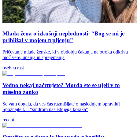
Mlada žena o izkušnji neplodnosti: “Bog se mi je
približal v mojem trpljenju”
Pričevanje mlade ženske, ki v obdobju čakanja na otroka odkriva
moč vere, upanja in sprejemanja
osebna rast
Vedno nekaj načrtujete? Morda ste se ujeli v to
miselno zanko
Se vam dogaja, da ves čas razmišljate o naslednjem opravilu?
Spoznajte t. i. "sindrom naslednjega koraka"
recept