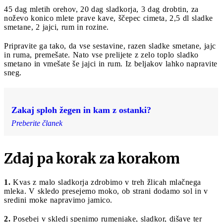
45 dag mletih orehov, 20 dag sladkorja, 3 dag drobtin, za
noževo konico mlete prave kave, ščepec cimeta, 2,5 dl sladke
smetane, 2 jajci, rum in rozine.
Pripravite ga tako, da vse sestavine, razen sladke smetane, jajc
in ruma, premešate. Nato vse prelijete z zelo toplo sladko
smetano in vmešate še jajci in rum. Iz beljakov lahko napravite
sneg.
Zakaj sploh žegen in kam z ostanki?
Preberite članek
Zdaj pa korak za korakom
1.
Kvas z malo sladkorja zdrobimo v treh žlicah mlačnega
mleka. V skledo presejemo moko, ob strani dodamo sol in v
sredini moke napravimo jamico.
2.
Posebej v skledi spenimo rumenjake, sladkor, dišave ter