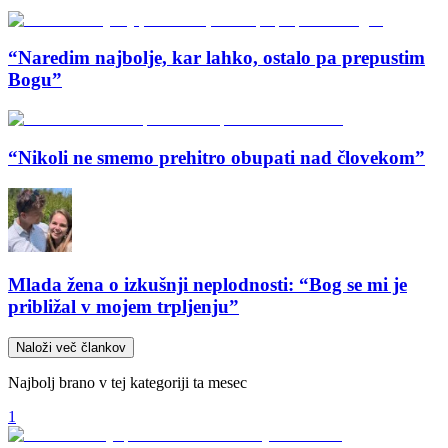
“Naredim najbolje, kar lahko, ostalo pa prepustim
Bogu”
“Nikoli ne smemo prehitro obupati nad človekom”
Mlada žena o izkušnji neplodnosti: “Bog se mi je
približal v mojem trpljenju”
Naloži več člankov
Najbolj brano v tej kategoriji ta mesec
1