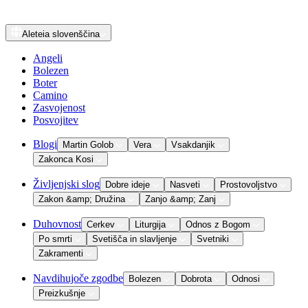
Aleteia
slovenščina
Angeli
Bolezen
Boter
Camino
Zasvojenost
Posvojitev
Blogi
Martin Golob
Vera
Vsakdanjik
Zakonca Kosi
Življenjski slog
Dobre ideje
Nasveti
Prostovoljstvo
Zakon &amp; Družina
Zanjo &amp; Zanj
Duhovnost
Cerkev
Liturgija
Odnos z Bogom
Po smrti
Svetišča in slavljenje
Svetniki
Zakramenti
Navdihujoče zgodbe
Bolezen
Dobrota
Odnosi
Preizkušnje