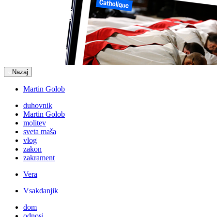
Nazaj
Martin Golob
duhovnik
Martin Golob
molitev
sveta maša
vlog
zakon
zakrament
Vera
Vsakdanjik
dom
odnosi