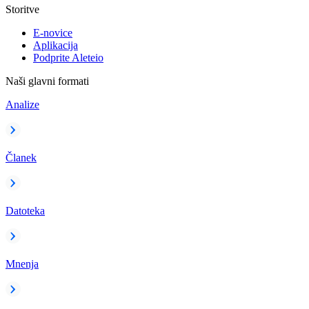
Storitve
E-novice
Aplikacija
Podprite Aleteio
Naši glavni formati
Analize
Članek
Datoteka
Mnenja