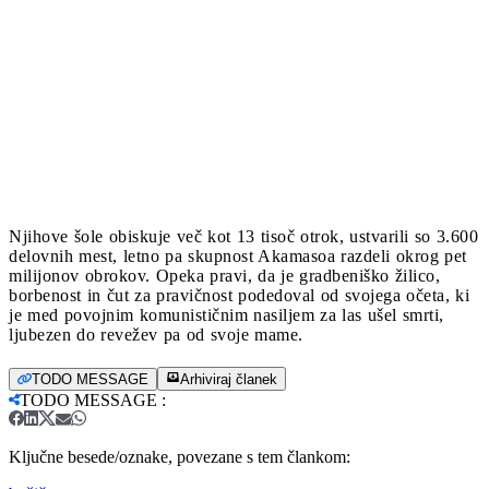
Njihove šole obiskuje več kot 13 tisoč otrok, ustvarili so 3.600
delovnih mest, letno pa skupnost Akamasoa razdeli okrog pet
milijonov obrokov. Opeka pravi, da je gradbeniško žilico,
borbenost in čut za pravičnost podedoval od svojega očeta, ki
je med povojnim komunističnim nasiljem za las ušel smrti,
ljubezen do revežev pa od svoje mame.
TODO MESSAGE
Arhiviraj članek
TODO MESSAGE
:
Ključne besede/oznake, povezane s tem člankom: