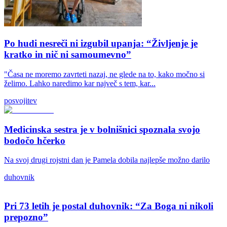
Po hudi nesreči ni izgubil upanja: “Življenje je
kratko in nič ni samoumevno”
"Časa ne moremo zavrteti nazaj, ne glede na to, kako močno si
želimo. Lahko naredimo kar največ s tem, kar...
posvojitev
Medicinska sestra je v bolnišnici spoznala svojo
bodočo hčerko
Na svoj drugi rojstni dan je Pamela dobila najlepše možno darilo
duhovnik
Pri 73 letih je postal duhovnik: “Za Boga ni nikoli
prepozno”