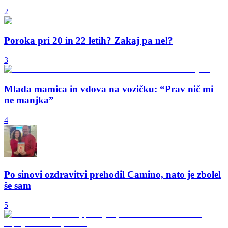
2
Poroka pri 20 in 22 letih? Zakaj pa ne!?
3
Mlada mamica in vdova na vozičku: “Prav nič mi
ne manjka”
4
Po sinovi ozdravitvi prehodil Camino, nato je zbolel
še sam
5