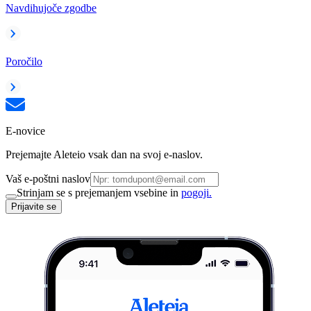
Navdihujoče zgodbe
Poročilo
E-novice
Prejemajte Aleteio vsak dan na svoj e-naslov.
Vaš e-poštni naslov
Strinjam se s prejemanjem vsebine in
pogoji.
Prijavite se