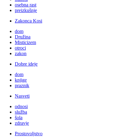
osebna rast
preizkušnje
Zakonca Kosi
dom
Družina
Misticizem
otroci
zakon
Dobre ideje
dom
knjige
praznik
Nasveti
odnosi
služba
šola
zdravje
Prostovoljstvo