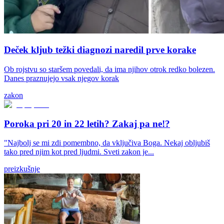
Deček kljub težki diagnozi naredil prve korake
Ob rojstvu so staršem povedali, da ima njihov otrok redko bolezen.
Danes praznujejo vsak njegov korak
zakon
Poroka pri 20 in 22 letih? Zakaj pa ne!?
"Najbolj se mi zdi pomembno, da vključiva Boga. Nekaj obljubiš
tako pred njim kot pred ljudmi. Sveti zakon je...
preizkušnje