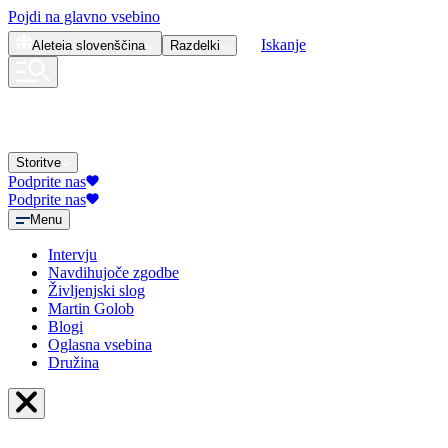
Pojdi na glavno vsebino
Iskanje
Aleteia
slovenščina
Razdelki
Storitve
Podprite nas
Podprite nas
Menu
Intervju
Navdihujoče zgodbe
Življenjski slog
Martin Golob
Blogi
Oglasna vsebina
Družina