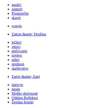
gasilci
oratorij
Prostosrčni
skavti
vzgoja
Zakon &amp; Družina
ločitev
otroci
pričevanje
rojstvo
splav
spolnost
starševstvo
Zanjo &amp; Zanj
intervju
moda
Moške skrivnosti
Oddaja Reflektor
Ženska ženski