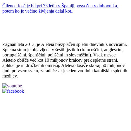
Čilenec José je bil pri 73 letih v Španiji posvečen v duhovnika,
potem ko je večino življenja delal kot...
Zagnan leta 2013, je Aleteia brezplačen spletni dnevnik z novicami.
Spletna stran je objavljena v šestih jezikih (francoščini, angleščini,
portugalščini, španščini, poljščini in slovenščini). Vsak mesec
Aleteio obišče več kot 10 milijonov bralcev prek spletne strani,
aplikacije in družbenih omrežij. Aleteia doseže skoraj 50 milijonov
ljudi po vsem svetu, zaradi česar je eden vodilnih katoliških spletnih
medijev.