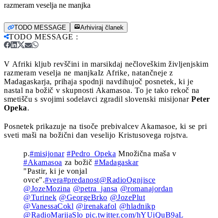
razmeram veselja ne manjka
TODO MESSAGE
Arhiviraj članek
TODO MESSAGE
:
V Afriki kljub revščini in marsikdaj nečloveškim življenjskim
razmeram veselja ne manjka
Iz Afrike, natančneje z
Madagaskarja, prihaja spodnji navdihujoč posnetek, ki je
nastal na božič v skupnosti Akamasoa. To je tako rekoč na
smetišču s svojimi sodelavci zgradil slovenski misijonar
Peter
Opeka
.
Posnetek prikazuje na tisoče prebivalcev Akamasoe, ki se pri
sveti maši na božični dan veselijo Kristusovega rojstva.
p.
#misijonar
#Pedro_Opeka
Množična maša v
#Akamasoa
za božič
#Madagaskar
"Pastir, ki je vonjal
ovce".
#vera
#predanost
@RadioOgnjisce
@JozeMozina
@petra_jansa
@romanajordan
@Turinek
@GeorgeBrko
@JozePlut
@VanessaCokl
@irenakafol
@hladnikp
@RadioMarijaSlo
pic.twitter.com/hYUiQuB9aL