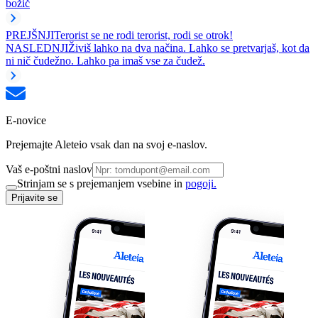
božič
PREJŠNJI
Terorist se ne rodi terorist, rodi se otrok!
NASLEDNJI
Živiš lahko na dva načina. Lahko se pretvarjaš, kot da
ni nič čudežno. Lahko pa imaš vse za čudež.
E-novice
Prejemajte Aleteio vsak dan na svoj e-naslov.
Vaš e-poštni naslov
Strinjam se s prejemanjem vsebine in
pogoji.
Prijavite se