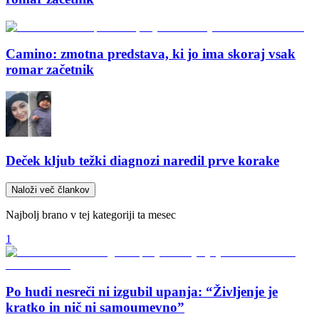
Camino: zmotna predstava, ki jo ima skoraj vsak
romar začetnik
Deček kljub težki diagnozi naredil prve korake
Naloži več člankov
Najbolj brano v tej kategoriji ta mesec
1
Po hudi nesreči ni izgubil upanja: “Življenje je
kratko in nič ni samoumevno”