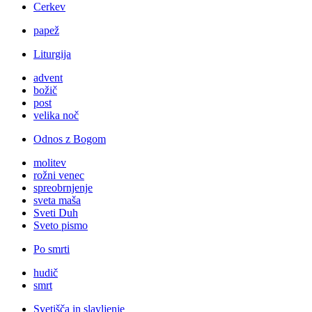
Cerkev
papež
Liturgija
advent
božič
post
velika noč
Odnos z Bogom
molitev
rožni venec
spreobrnjenje
sveta maša
Sveti Duh
Sveto pismo
Po smrti
hudič
smrt
Svetišča in slavljenje