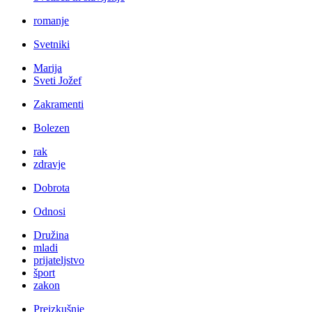
romanje
Svetniki
Marija
Sveti Jožef
Zakramenti
Bolezen
rak
zdravje
Dobrota
Odnosi
Družina
mladi
prijateljstvo
šport
zakon
Preizkušnje