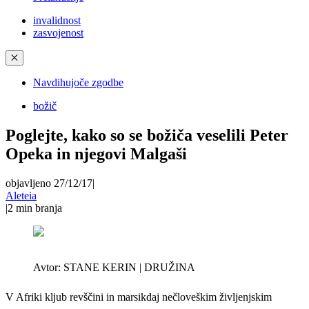
invalidnost
zasvojenost
✕
Navdihujoče zgodbe
božič
Poglejte, kako so se božiča veselili Peter
Opeka in njegovi Malgaši
objavljeno 27/12/17
|
Aleteia
|
2
min branja
Avtor:
STANE KERIN | DRUŽINA
V Afriki kljub revščini in marsikdaj nečloveškim življenjskim