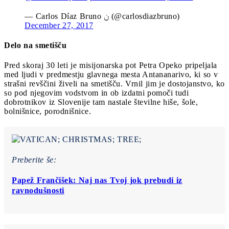
— Carlos Díaz Bruno ن (@carlosdiazbruno)
December 27, 2017
Delo na smetišču
Pred skoraj 30 leti je misijonarska pot Petra Opeko pripeljala
med ljudi v predmestju glavnega mesta Antananarivo, ki so v
strašni revščini živeli na smetišču. Vrnil jim je dostojanstvo, ko
so pod njegovim vodstvom in ob izdatni pomoči tudi
dobrotnikov iz Slovenije tam nastale številne hiše, šole,
bolnišnice, porodnišnice.
Preberite še:
Papež Frančišek: Naj nas Tvoj jok prebudi iz
ravnodušnosti