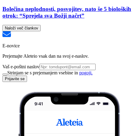
Bolečina neplodnosti, posvojitev, nato še 5 bioloških
otrok: “Sprejela sva Božji načrt”
Naloži več člankov
E-novice
Prejemajte Aleteio vsak dan na svoj e-naslov.
Vaš e-poštni naslov
Strinjam se s prejemanjem vsebine in
pogoji.
Prijavite se