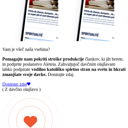
Vam je všeč naša vsebina?
Pomagajte nam pokriti stroške produkcije
člankov, ki jih berete,
in podprite poslanstvo Aleteia. Zahvaljujoč davčnim olajšavam
lahko podpirate
vodilno katoliško spletno stran na svetu in hkrati
zmanjšate svoje davke.
Donirajte zdaj.
Doniram zdaj
( Z davčno olajšavo )