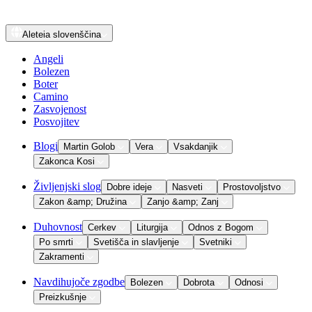
Aleteia
slovenščina
Angeli
Bolezen
Boter
Camino
Zasvojenost
Posvojitev
Blogi
Martin Golob
Vera
Vsakdanjik
Zakonca Kosi
Življenjski slog
Dobre ideje
Nasveti
Prostovoljstvo
Zakon &amp; Družina
Zanjo &amp; Zanj
Duhovnost
Cerkev
Liturgija
Odnos z Bogom
Po smrti
Svetišča in slavljenje
Svetniki
Zakramenti
Navdihujoče zgodbe
Bolezen
Dobrota
Odnosi
Preizkušnje