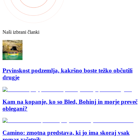
Naši izbrani članki
Prvinskost podzemlja, kakršno boste težko občutili
drugje
Kam na kopanje, ko so Bled, Bohinj in morje preveč
oblegani?
Camino: zmotna predstava, ki jo ima skoraj vsak
romar začetnik