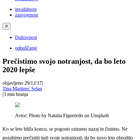
invalidnost
zasvojenost
✕
Duhovnost
odpuščanje
Prečistimo svojo notranjost, da bo leto
2020 lepše
objavljeno 29/12/17
|
Tina Martinec Selan
|
3
min branja
Avtor:
Photo by Natalia Figueredo on Unsplash
Ko se leto bliža koncu, se pogosto oziramo nazaj in čistimo. Ne
pozabimo prečistiti tudi svoje notranjosti, da bo novo leto obrodilo