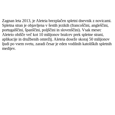
Zagnan leta 2013, je Aleteia brezplačen spletni dnevnik z novicami.
Spletna stran je objavljena v šestih jezikih (francoščini, angleščini,
portugalščini, španščini, poljščini in slovenščini). Vsak mesec
Aleteio obišče več kot 10 milijonov bralcev prek spletne strani,
aplikacije in družbenih omrežij. Aleteia doseže skoraj 50 milijonov
ljudi po vsem svetu, zaradi česar je eden vodilnih katoliških spletnih
medijev.