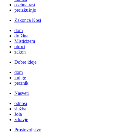
osebna rast
preizkušnje
Zakonca Kosi
dom
družina
Misticizem
otroci
zakon
Dobre ideje
dom
knjige
praznik
Nasveti
odnosi
služba
šola
zdravje
Prostovoljstvo