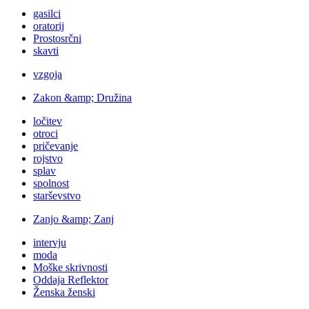
gasilci
oratorij
Prostosrčni
skavti
vzgoja
Zakon &amp; Družina
ločitev
otroci
pričevanje
rojstvo
splav
spolnost
starševstvo
Zanjo &amp; Zanj
intervju
moda
Moške skrivnosti
Oddaja Reflektor
Ženska ženski