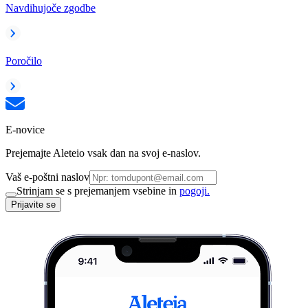
Navdihujoče zgodbe
Poročilo
E-novice
Prejemajte Aleteio vsak dan na svoj e-naslov.
Vaš e-poštni naslov
Strinjam se s prejemanjem vsebine in
pogoji.
Prijavite se