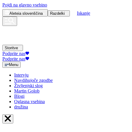
Pojdi na glavno vsebino
Iskanje
Aleteia
slovenščina
Razdelki
Storitve
Podprite nas
Podprite nas
Menu
Intervju
Navdihujoče zgodbe
Življenjski slog
Martin Golob
Blogi
Oglasna vsebina
družina