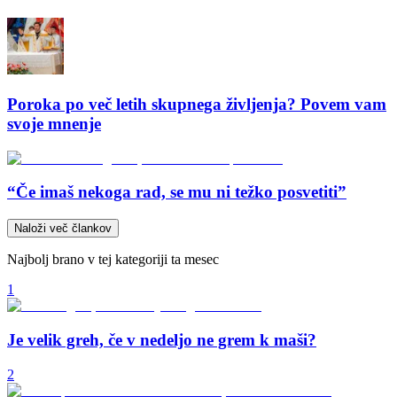
Poroka po več letih skupnega življenja? Povem vam
svoje mnenje
“Če imaš nekoga rad, se mu ni težko posvetiti”
Naloži več člankov
Najbolj brano v tej kategoriji ta mesec
1
Je velik greh, če v nedeljo ne grem k maši?
2