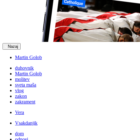
Nazaj
Martin Golob
duhovnik
Martin Golob
molitev
sveta maša
vlog
zakon
zakrament
Vera
Vsakdanjik
dom
odnosi