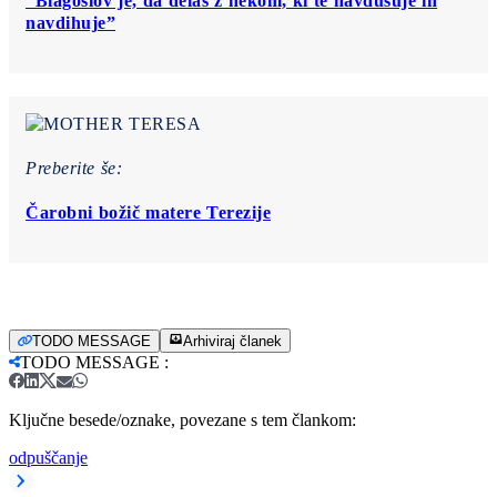
“Blagoslov je, da delaš z nekom, ki te navdušuje in
navdihuje”
Preberite še:
Čarobni božič matere Terezije
TODO MESSAGE
Arhiviraj članek
TODO MESSAGE
:
Ključne besede/oznake, povezane s tem člankom:
odpuščanje