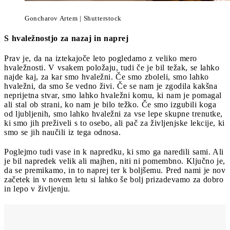
Goncharov Artem | Shutterstock
S hvaležnostjo za nazaj in naprej
Prav je, da na iztekajoče leto pogledamo z veliko mero
hvaležnosti. V vsakem položaju, tudi če je bil težak, se lahko
najde kaj, za kar smo hvaležni. Če smo zboleli, smo lahko
hvaležni, da smo še vedno živi. Če se nam je zgodila kakšna
neprijetna stvar, smo lahko hvaležni komu, ki nam je pomagal
ali stal ob strani, ko nam je bilo težko. Če smo izgubili koga
od ljubljenih, smo lahko hvaležni za vse lepe skupne trenutke,
ki smo jih preživeli s to osebo, ali pač za življenjske lekcije, ki
smo se jih naučili iz tega odnosa.
Poglejmo tudi vase in k napredku, ki smo ga naredili sami. Ali
je bil napredek velik ali majhen, niti ni pomembno. Ključno je,
da se premikamo, in to naprej ter k boljšemu. Pred nami je nov
začetek in v novem letu si lahko še bolj prizadevamo za dobro
in lepo v življenju.