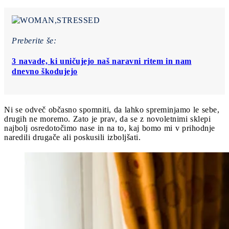
Preberite še:
3 navade, ki uničujejo naš naravni ritem in nam
dnevno škodujejo
Ni se odveč občasno spomniti, da lahko spreminjamo le sebe,
drugih ne moremo. Zato je prav, da se z novoletnimi sklepi
najbolj osredotočimo nase in na to, kaj bomo mi v prihodnje
naredili drugače ali poskusili izboljšati.