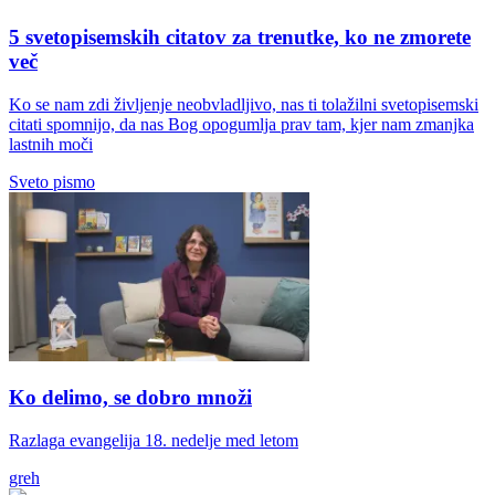
5 svetopisemskih citatov za trenutke, ko ne zmorete
več
Ko se nam zdi življenje neobvladljivo, nas ti tolažilni svetopisemski
citati spomnijo, da nas Bog opogumlja prav tam, kjer nam zmanjka
lastnih moči
Sveto pismo
Ko delimo, se dobro množi
Razlaga evangelija 18. nedelje med letom
greh