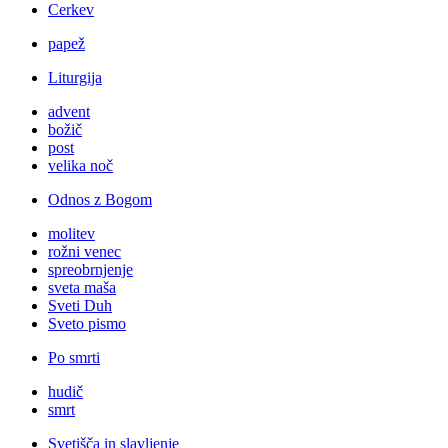
Cerkev
papež
Liturgija
advent
božič
post
velika noč
Odnos z Bogom
molitev
rožni venec
spreobrnjenje
sveta maša
Sveti Duh
Sveto pismo
Po smrti
hudič
smrt
Svetišča in slavljenje