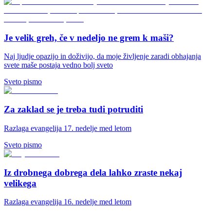
Je velik greh, če v nedeljo ne grem k maši?
Naj ljudje opazijo in doživijo, da moje življenje zaradi obhajanja
svete maše postaja vedno bolj sveto
Sveto pismo
Za zaklad se je treba tudi potruditi
Razlaga evangelija 17. nedelje med letom
Sveto pismo
Iz drobnega dobrega dela lahko zraste nekaj
velikega
Razlaga evangelija 16. nedelje med letom