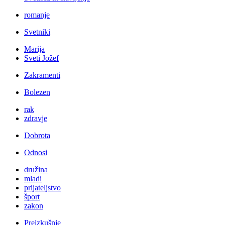
romanje
Svetniki
Marija
Sveti Jožef
Zakramenti
Bolezen
rak
zdravje
Dobrota
Odnosi
družina
mladi
prijateljstvo
šport
zakon
Preizkušnje