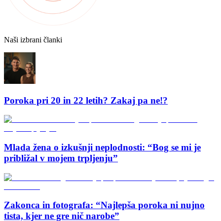
Naši izbrani članki
Poroka pri 20 in 22 letih? Zakaj pa ne!?
Mlada žena o izkušnji neplodnosti: “Bog se mi je
približal v mojem trpljenju”
Zakonca in fotografa: “Najlepša poroka ni nujno
tista, kjer ne gre nič narobe”