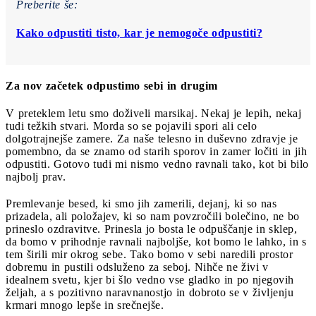
Preberite še:
Kako odpustiti tisto, kar je nemogoče odpustiti?
Za nov začetek o
dpustimo sebi in drugim
V preteklem letu smo doživeli marsikaj. Nekaj je lepih, nekaj
tudi težkih stvari. Morda so se pojavili spori ali celo
dolgotrajnejše zamere. Za naše telesno in duševno zdravje je
pomembno, da se znamo od starih sporov in zamer ločiti in jih
odpustiti. Gotovo tudi mi nismo vedno ravnali tako, kot bi bilo
najbolj prav.
Premlevanje besed, ki smo jih zamerili, dejanj, ki so nas
prizadela, ali položajev, ki so nam povzročili bolečino, ne bo
prineslo ozdravitve. Prinesla jo bosta le odpuščanje in sklep,
da bomo v prihodnje ravnali najboljše, kot bomo le lahko, in s
tem širili mir okrog sebe. Tako bomo v sebi naredili prostor
dobremu in pustili odsluženo za seboj. Nihče ne živi v
idealnem svetu, kjer bi šlo vedno vse gladko in po njegovih
željah, a s pozitivno naravnanostjo in dobroto se v življenju
krmari mnogo lepše in srečnejše.