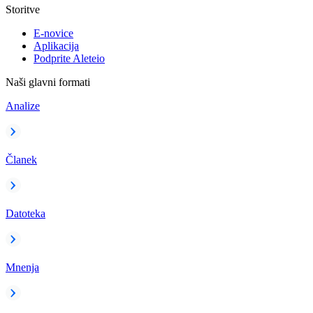
Storitve
E-novice
Aplikacija
Podprite Aleteio
Naši glavni formati
Analize
Članek
Datoteka
Mnenja