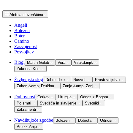
Aleteia
slovenščina
Angeli
Bolezen
Boter
Camino
Zasvojenost
Posvojitev
Blogi
Martin Golob
Vera
Vsakdanjik
Zakonca Kosi
Življenjski slog
Dobre ideje
Nasveti
Prostovoljstvo
Zakon &amp; Družina
Zanjo &amp; Zanj
Duhovnost
Cerkev
Liturgija
Odnos z Bogom
Po smrti
Svetišča in slavljenje
Svetniki
Zakramenti
Navdihujoče zgodbe
Bolezen
Dobrota
Odnosi
Preizkušnje