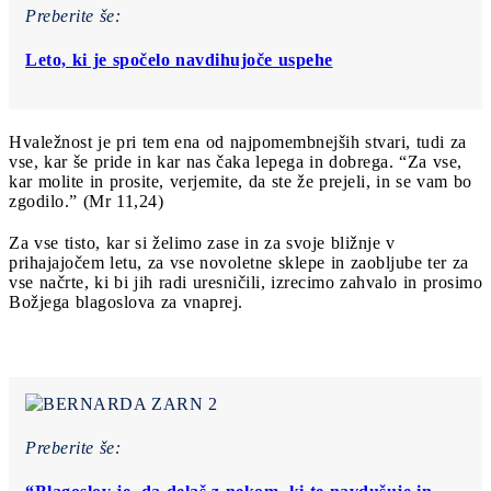
Preberite še:
Leto, ki je spočelo navdihujoče uspehe
Hvaležnost je pri tem ena od najpomembnejših stvari, tudi za
vse, kar še pride in kar nas čaka lepega in dobrega. “Za vse,
kar molite in prosite, verjemite, da
ste
že
prejeli
, in se vam bo
zgodilo.” (Mr 11,24)
Za vse tisto, kar si želimo zase in za svoje bližnje v
prihajajočem letu, za vse novoletne sklepe in zaobljube ter za
vse načrte, ki bi jih radi uresničili, izrecimo zahvalo in prosimo
Božjega blagoslova za vnaprej.
Preberite še: