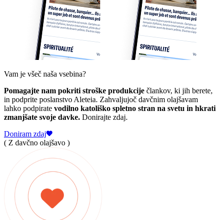
Vam je všeč naša vsebina?
Pomagajte nam pokriti stroške produkcije
člankov, ki jih berete,
in podprite poslanstvo Aleteia. Zahvaljujoč davčnim olajšavam
lahko podpirate
vodilno katoliško spletno stran na svetu in hkrati
zmanjšate svoje davke.
Donirajte zdaj.
Doniram zdaj
( Z davčno olajšavo )