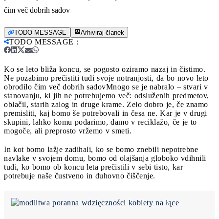
čim več dobrih sadov
TODO MESSAGE
Arhiviraj članek
TODO MESSAGE
:
Ko se leto bliža koncu, se pogosto oziramo nazaj in čistimo.
Ne pozabimo prečistiti tudi svoje notranjosti, da bo novo leto
obrodilo čim več dobrih sadov
Mnogo se je nabralo – stvari v
stanovanju, ki jih ne potrebujemo več: odsluženih predmetov,
oblačil, starih zalog in druge krame. Zelo dobro je, če znamo
premisliti, kaj bomo še potrebovali in česa ne. Kar je v drugi
skupini, lahko komu podarimo, damo v reciklažo, če je to
mogoče, ali preprosto vržemo v smeti.
In kot bomo lažje zadihali, ko se bomo znebili nepotrebne
navlake v svojem domu, bomo od olajšanja globoko vdihnili
tudi, ko bomo ob koncu leta prečistili v sebi tisto, kar
potrebuje naše čustveno in duhovno čiščenje.