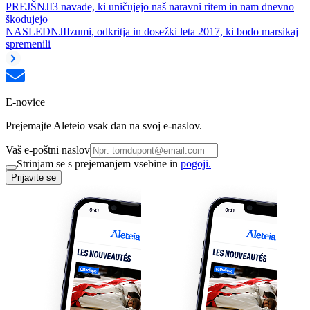
PREJŠNJI
3 navade, ki uničujejo naš naravni ritem in nam dnevno
škodujejo
NASLEDNJI
Izumi, odkritja in dosežki leta 2017, ki bodo marsikaj
spremenili
E-novice
Prejemajte Aleteio vsak dan na svoj e-naslov.
Vaš e-poštni naslov
Strinjam se s prejemanjem vsebine in
pogoji.
Prijavite se