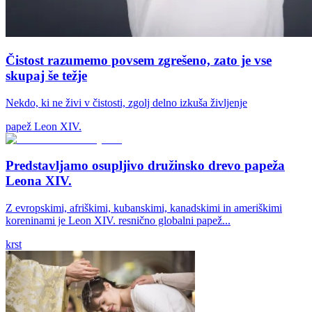
Čistost razumemo povsem zgrešeno, zato je vse
skupaj še težje
Nekdo, ki ne živi v čistosti, zgolj delno izkuša življenje
papež Leon XIV.
Predstavljamo osupljivo družinsko drevo papeža
Leona XIV.
Z evropskimi, afriškimi, kubanskimi, kanadskimi in ameriškimi
koreninami je Leon XIV. resnično globalni papež...
krst