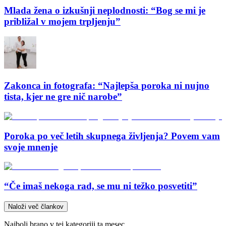
Mlada žena o izkušnji neplodnosti: “Bog se mi je
približal v mojem trpljenju”
Zakonca in fotografa: “Najlepša poroka ni nujno
tista, kjer ne gre nič narobe”
Poroka po več letih skupnega življenja? Povem vam
svoje mnenje
“Če imaš nekoga rad, se mu ni težko posvetiti”
Naloži več člankov
Najbolj brano v tej kategoriji ta mesec