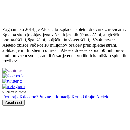
Zagnan leta 2013, je Aleteia brezplačen spletni dnevnik z novicami.
Spletna stran je objavljena v šestih jezikih (francoščini, angleščini,
portugalščini, španščini, poljščini in slovenščini). Vsak mesec
Aleteio obišče več kot 10 milijonov bralcev prek spletne strani,
aplikacije in družbenih omrežij. Aleteia doseže skoraj 50 milijonov
ljudi po vsem svetu, zaradi česar je eden vodilnih katoliških spletnih
medijev.
© 2025 Aleteia
Donirajte
Kdo smo?
Pravne infomacije
Kontaktirajte Aleteio
Zasebnost