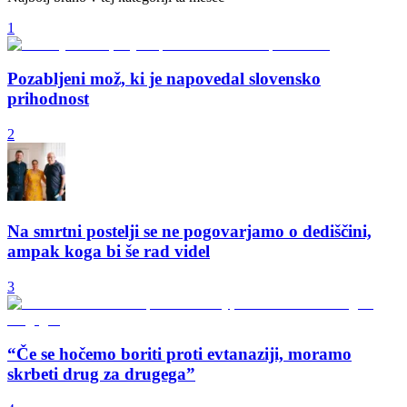
1
Pozabljeni mož, ki je napovedal slovensko
prihodnost
2
Na smrtni postelji se ne pogovarjamo o dediščini,
ampak koga bi še rad videl
3
“Če se hočemo boriti proti evtanaziji, moramo
skrbeti drug za drugega”