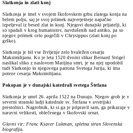
Slatkonja in zlati konj
Slatkonja je imel v svojem škofovskem grbu zlatega konja na
belem polju, saj je svoj priimek najverjetneje napačno
izpeljeval iz besed zlat in konj. Njegovi dunajski prijatelji, ki
so spadali v krog humanistov, navdušenih nad antiko, pa so
njegov priimek celo pogrčili v Chrysippus (zlati konj po
grško).
Slatkonja je bil vse življenje zelo hvaležen cesarju
Maksimilijanu. Ko je leta 1520 dvorni slikar Bernard Strigel
naslikal sliko z naslovom Marijina smrt, je na njej upodobil
tudi Slatkonjo in njegovega patrona Svetega Jurija, ki ima
poteze cesarja Maksimilijana.
Pokopan je v dunajski katedrali svetega Štefana
Slatkonja je umrl 26. aprila 1522 na Dunaju. Njegov grob je v
severni stranski ladji katedrale sv. Štefana v avstrijski
prestolnici. Nagrobnik, ki si ga je pripravil sam, ga prikazuje v
naravni velikosti, oblečenega v škofovski ornat.
Glavni vir: Franc Ksaver Lukman, spletna stran Slovenska
biografija.