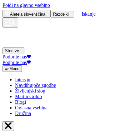
Pojdi na glavno vsebino
Iskanje
Aleteia
slovenščina
Razdelki
Storitve
Podprite nas
Podprite nas
Menu
Intervju
Navdihujoče zgodbe
Življenjski slog
Martin Golob
Blogi
Oglasna vsebina
Družina