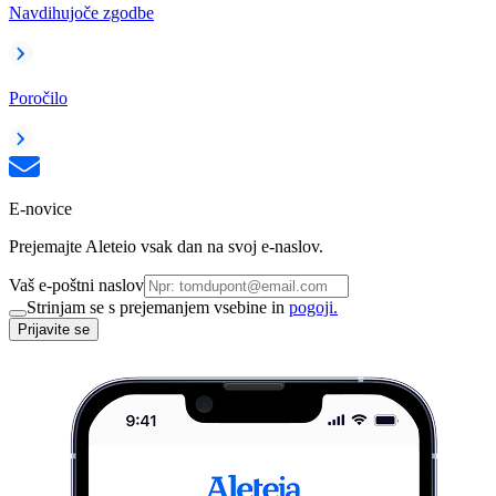
Navdihujoče zgodbe
Poročilo
E-novice
Prejemajte Aleteio vsak dan na svoj e-naslov.
Vaš e-poštni naslov
Strinjam se s prejemanjem vsebine in
pogoji.
Prijavite se