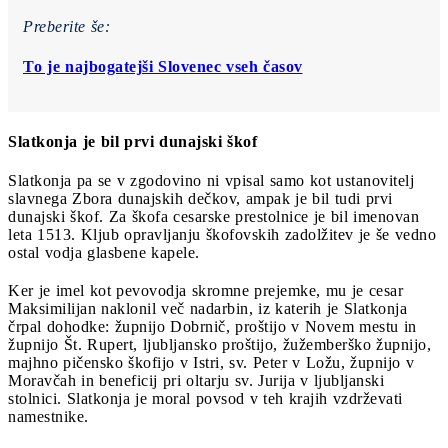
Preberite še:
To je najbogatejši Slovenec vseh časov
Slatkonja je bil prvi dunajski škof
Slatkonja pa se v zgodovino ni vpisal samo kot ustanovitelj
slavnega Zbora dunajskih dečkov, ampak je bil tudi prvi
dunajski škof. Za škofa cesarske prestolnice je bil imenovan
leta 1513. Kljub opravljanju škofovskih zadolžitev je še vedno
ostal vodja glasbene kapele.
Ker je imel kot pevovodja skromne prejemke, mu je cesar
Maksimilijan naklonil več nadarbin, iz katerih je Slatkonja
črpal dohodke: župnijo Dobrnič, proštijo v Novem mestu in
župnijo Št. Rupert, ljubljansko proštijo, žužemberško župnijo,
majhno pičensko škofijo v Istri, sv. Peter v Ložu, župnijo v
Moravčah in beneficij pri oltarju sv. Jurija v ljubljanski
stolnici. Slatkonja je moral povsod v teh krajih vzdrževati
namestnike.