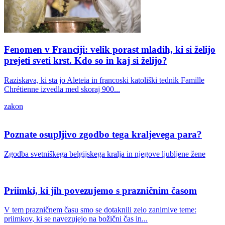
Fenomen v Franciji: velik porast mladih, ki si želijo
prejeti sveti krst. Kdo so in kaj si želijo?
Raziskava, ki sta jo Aleteia in francoski katoliški tednik Famille
Chrétienne izvedla med skoraj 900...
zakon
Poznate osupljivo zgodbo tega kraljevega para?
Zgodba svetniškega belgijskega kralja in njegove ljubljene žene
Priimki, ki jih povezujemo s prazničnim časom
V tem prazničnem času smo se dotaknili zelo zanimive teme:
priimkov, ki se navezujejo na božični čas in...