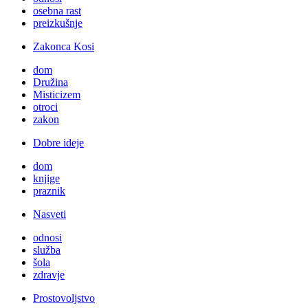
osebna rast
preizkušnje
Zakonca Kosi
dom
Družina
Misticizem
otroci
zakon
Dobre ideje
dom
knjige
praznik
Nasveti
odnosi
služba
šola
zdravje
Prostovoljstvo