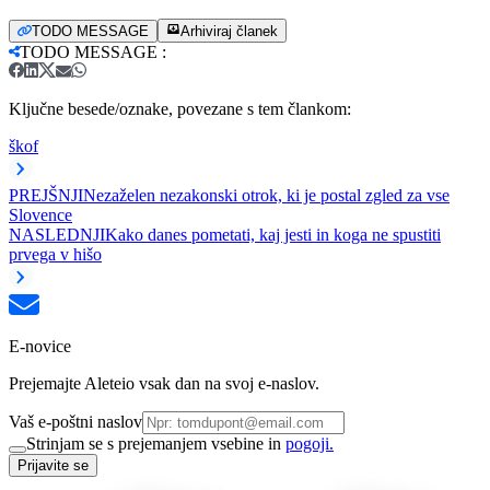
TODO MESSAGE
Arhiviraj članek
TODO MESSAGE
:
Ključne besede/oznake, povezane s tem člankom:
škof
PREJŠNJI
Nezaželen nezakonski otrok, ki je postal zgled za vse
Slovence
NASLEDNJI
Kako danes pometati, kaj jesti in koga ne spustiti
prvega v hišo
E-novice
Prejemajte Aleteio vsak dan na svoj e-naslov.
Vaš e-poštni naslov
Strinjam se s prejemanjem vsebine in
pogoji.
Prijavite se