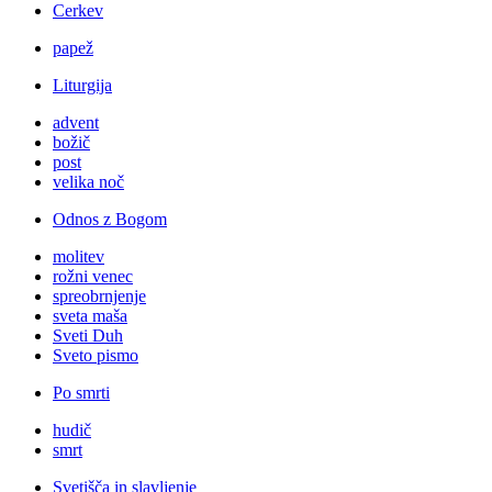
Cerkev
papež
Liturgija
advent
božič
post
velika noč
Odnos z Bogom
molitev
rožni venec
spreobrnjenje
sveta maša
Sveti Duh
Sveto pismo
Po smrti
hudič
smrt
Svetišča in slavljenje