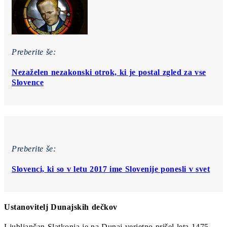
Preberite še:
Nezaželen nezakonski otrok, ki je postal zgled za vse
Slovence
Preberite še:
Slovenci, ki so v letu 2017 ime Slovenije ponesli v svet
Ustanovitelj Dunajskih dečkov
Ljubljančan Slatkonja je na Dunaj verjetno prišel leta 1475.