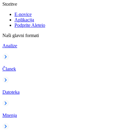
Storitve
E-novice
Aplikacija
Podprite Aleteio
Naši glavni formati
Analize
Članek
Datoteka
Mnenja