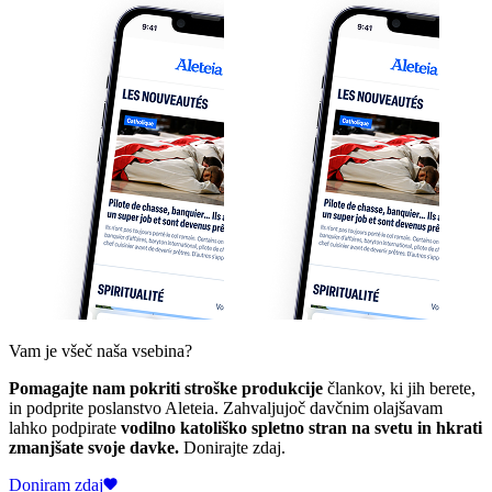
Vam je všeč naša vsebina?
Pomagajte nam pokriti stroške produkcije
člankov, ki jih berete,
in podprite poslanstvo Aleteia. Zahvaljujoč davčnim olajšavam
lahko podpirate
vodilno katoliško spletno stran na svetu in hkrati
zmanjšate svoje davke.
Donirajte zdaj.
Doniram zdaj