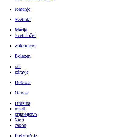
romanje
Svetniki
Marija
Sveti Jožef
Zakramenti
Bolezen
rak
zdravje
Dobrota
Odnosi
Družina
mladi
prijateljstvo
šport
zakon
Preizkušnje