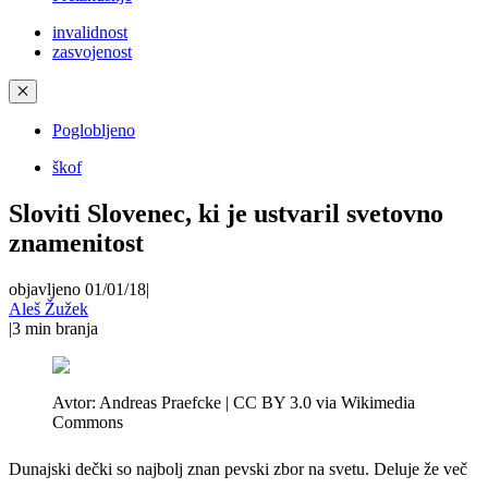
invalidnost
zasvojenost
✕
Poglobljeno
škof
Sloviti Slovenec, ki je ustvaril svetovno
znamenitost
objavljeno 01/01/18
|
Aleš Žužek
|
3
min branja
Avtor:
Andreas Praefcke | CC BY 3.0 via Wikimedia
Commons
Dunajski dečki so najbolj znan pevski zbor na svetu. Deluje že več