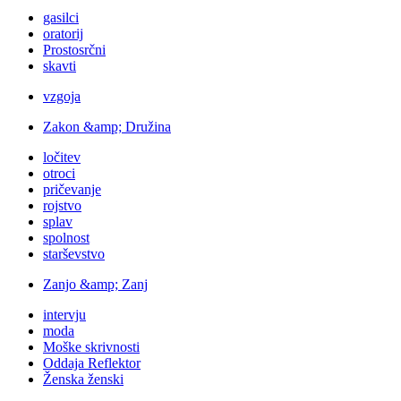
gasilci
oratorij
Prostosrčni
skavti
vzgoja
Zakon &amp; Družina
ločitev
otroci
pričevanje
rojstvo
splav
spolnost
starševstvo
Zanjo &amp; Zanj
intervju
moda
Moške skrivnosti
Oddaja Reflektor
Ženska ženski