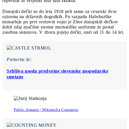
repertoar in verjetno tudi sam skladal.
Dunajski dečki so do leta 1918 peli samo za cesarski dvor
oziroma na državnih dogodkih. Po razpadu Habsburške
monarhije po prvi svetovni vojni je Zbor dunajskih dečkov
dobil zdaj značilne enotne mornariške uniforme in postal
zasebna ustanova. V zboru pojejo dečki, stari od 11 do 14 let.
Preberite še:
Srhljiva usoda predvojne slovenske gospodarske
smetane
Public domain | Wikimedia Commons