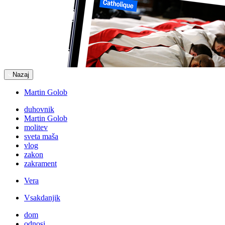
Nazaj
Martin Golob
duhovnik
Martin Golob
molitev
sveta maša
vlog
zakon
zakrament
Vera
Vsakdanjik
dom
odnosi