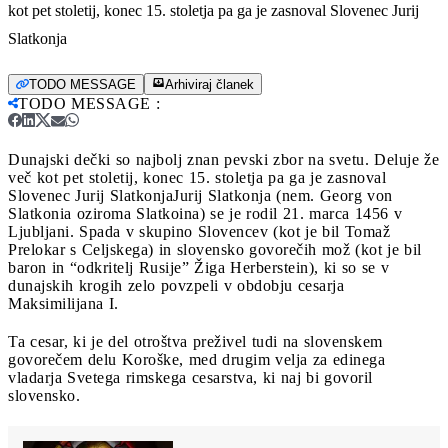
kot pet stoletij, konec 15. stoletja pa ga je zasnoval Slovenec Jurij
Slatkonja
TODO MESSAGE
Arhiviraj članek
TODO MESSAGE
:
Dunajski dečki so najbolj znan pevski zbor na svetu. Deluje že
več kot pet stoletij, konec 15. stoletja pa ga je zasnoval
Slovenec Jurij Slatkonja
Jurij Slatkonja (nem. Georg von
Slatkonia oziroma Slatkoina) se je rodil 21. marca 1456 v
Ljubljani. Spada v skupino Slovencev (kot je bil Tomaž
Prelokar s Celjskega) in slovensko govorečih mož (kot je bil
baron in “odkritelj Rusije” Žiga Herberstein), ki so se v
dunajskih krogih zelo povzpeli v obdobju cesarja
Maksimilijana I.
Ta cesar, ki je del otroštva preživel tudi na slovenskem
govorečem delu Koroške, med drugim velja za edinega
vladarja Svetega rimskega cesarstva, ki naj bi govoril
slovensko.