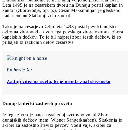
Leta 1495 je na cesarskem dvoru na Dunaju postal kaplan in
kantor (zborovodja, op. p.). Cesar Maksimilijan je glasbeno
nadarjenemu Slatkonji zelo zaupal.
Tako je na cesarjevo željo leta 1498 postal pevski mojster
oziroma zborovodja dvornega pevskega zbora oziroma zbora
kapelskih dečkov. To je bil najprej zbor šestih dečkov, ki so
prihajali iz različnih delov cesarstva.
Preberite še:
Zadnji vitez na svetu, ki je menda znal slovensko
Dunajski dečki zasloveli po svetu
Iz tega zbora je nato nastal zdaj svetovno znani Zbor
dunajskih dečkov (nem. Wiener Sängerknaben). Slatkonja je
skrbel za zadostno število pevcev, vodil vaje, skrbel za