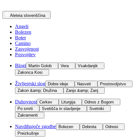
Aleteia
slovenščina
Angeli
Bolezen
Boter
Camino
Zasvojenost
Posvojitev
Blogi
Martin Golob
Vera
Vsakdanjik
Zakonca Kosi
Življenjski slog
Dobre ideje
Nasveti
Prostovoljstvo
Zakon &amp; Družina
Zanjo &amp; Zanj
Duhovnost
Cerkev
Liturgija
Odnos z Bogom
Po smrti
Svetišča in slavljenje
Svetniki
Zakramenti
Navdihujoče zgodbe
Bolezen
Dobrota
Odnosi
Preizkušnje