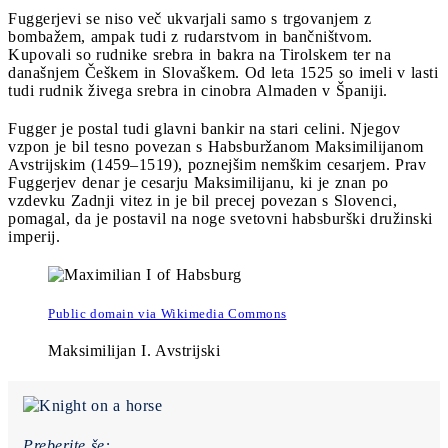
Fuggerjevi se niso več ukvarjali samo s trgovanjem z
bombažem, ampak tudi z rudarstvom in bančništvom.
Kupovali so rudnike srebra in bakra na Tirolskem ter na
današnjem Češkem in Slovaškem. Od leta 1525 so imeli v lasti
tudi rudnik živega srebra in cinobra Almaden v Španiji.
Fugger je postal tudi glavni bankir na stari celini. Njegov
vzpon je bil tesno povezan s Habsburžanom Maksimilijanom
Avstrijskim (1459–1519), poznejšim nemškim cesarjem. Prav
Fuggerjev denar je cesarju Maksimilijanu, ki je znan po
vzdevku Zadnji vitez in je bil precej povezan s Slovenci,
pomagal, da je postavil na noge svetovni habsburški družinski
imperij.
Public domain via Wikimedia Commons
Maksimilijan I. Avstrijski
Preberite še: