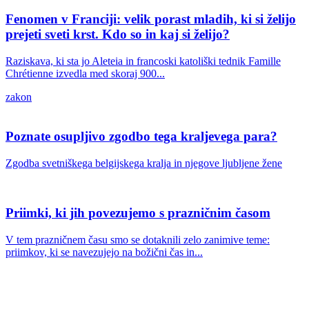
Fenomen v Franciji: velik porast mladih, ki si želijo
prejeti sveti krst. Kdo so in kaj si želijo?
Raziskava, ki sta jo Aleteia in francoski katoliški tednik Famille
Chrétienne izvedla med skoraj 900...
zakon
Poznate osupljivo zgodbo tega kraljevega para?
Zgodba svetniškega belgijskega kralja in njegove ljubljene žene
Priimki, ki jih povezujemo s prazničnim časom
V tem prazničnem času smo se dotaknili zelo zanimive teme:
priimkov, ki se navezujejo na božični čas in...