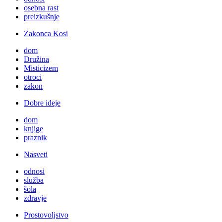
osebna rast
preizkušnje
Zakonca Kosi
dom
Družina
Misticizem
otroci
zakon
Dobre ideje
dom
knjige
praznik
Nasveti
odnosi
služba
šola
zdravje
Prostovoljstvo