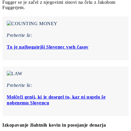
Fugger se je začel z njegovimi sinovi na čelu z Jakobom
Fuggerjem.
Preberite še:
To je najbogatejši Slovenec vseh časov
Preberite še:
Molčeči genij, ki je dosegel to, kar ni uspelo še
nobenemu Slovencu
Izkopavanje žlahtnih kovin in posojanje denarja