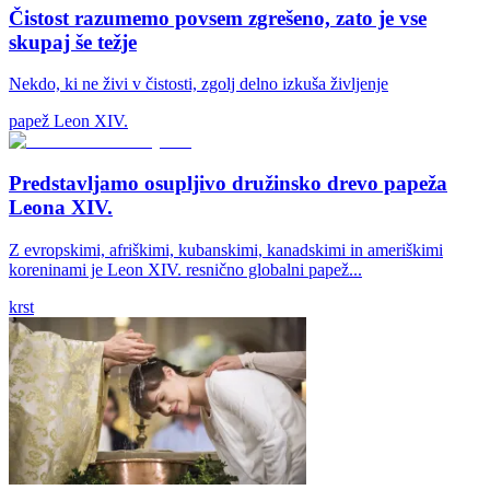
Čistost razumemo povsem zgrešeno, zato je vse
skupaj še težje
Nekdo, ki ne živi v čistosti, zgolj delno izkuša življenje
papež Leon XIV.
Predstavljamo osupljivo družinsko drevo papeža
Leona XIV.
Z evropskimi, afriškimi, kubanskimi, kanadskimi in ameriškimi
koreninami je Leon XIV. resnično globalni papež...
krst