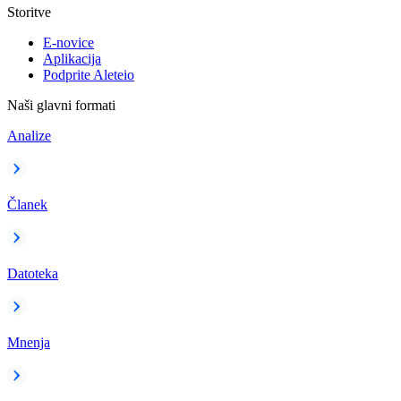
Storitve
E-novice
Aplikacija
Podprite Aleteio
Naši glavni formati
Analize
Članek
Datoteka
Mnenja