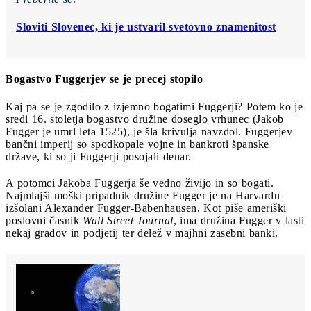
Sloviti Slovenec, ki je ustvaril svetovno znamenitost
Bogastvo Fuggerjev se je precej stopilo
Kaj pa se je zgodilo z izjemno bogatimi Fuggerji? Potem ko je
sredi 16. stoletja bogastvo družine doseglo vrhunec (Jakob
Fugger je umrl leta 1525), je šla krivulja navzdol. Fuggerjev
bančni imperij so spodkopale vojne in bankroti španske
države, ki so ji Fuggerji posojali denar.
A potomci Jakoba Fuggerja še vedno živijo in so bogati.
Najmlajši moški pripadnik družine Fugger je na Harvardu
izšolani Alexander Fugger-Babenhausen. Kot piše ameriški
poslovni časnik
Wall Street Journal
, ima družina Fugger v lasti
nekaj gradov in podjetij ter delež v majhni zasebni banki.