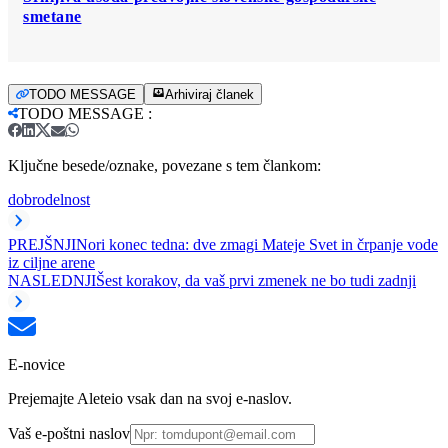
smetane
TODO MESSAGE
Arhiviraj članek
TODO MESSAGE
:
Ključne besede/oznake, povezane s tem člankom:
dobrodelnost
PREJŠNJI
Nori konec tedna: dve zmagi Mateje Svet in črpanje vode
iz ciljne arene
NASLEDNJI
Šest korakov, da vaš prvi zmenek ne bo tudi zadnji
E-novice
Prejemajte Aleteio vsak dan na svoj e-naslov.
Vaš e-poštni naslov