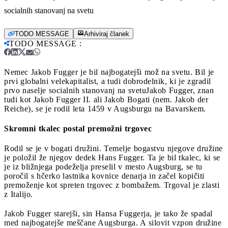
socialnih stanovanj na svetu
TODO MESSAGE
Arhiviraj članek
TODO MESSAGE
:
Nemec Jakob Fugger je bil najbogatejši mož na svetu. Bil je
prvi globalni velekapitalist, a tudi dobrodelnik, ki je zgradil
prvo naselje socialnih stanovanj na svetu
Jakob Fugger, znan
tudi kot Jakob Fugger II. ali Jakob Bogati (nem. Jakob der
Reiche), se je rodil leta 1459 v Augsburgu na Bavarskem.
Skromni tkalec postal premožni trgovec
Rodil se je v bogati družini. Temelje bogastvu njegove družine
je položil že njegov dedek Hans Fugger. Ta je bil tkalec, ki se
je iz bližnjega podeželja preselil v mesto Augsburg, se tu
poročil s hčerko lastnika kovnice denarja in začel kopičiti
premoženje kot spreten trgovec z bombažem. Trgoval je zlasti
z Italijo.
Jakob Fugger starejši, sin Hansa Fuggerja, je tako že spadal
med najbogatejše meščane Augsburga. A silovit vzpon družine