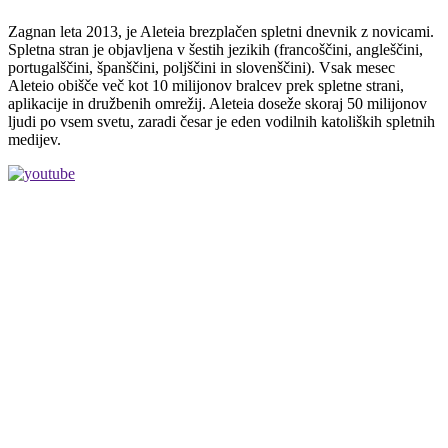
Zagnan leta 2013, je Aleteia brezplačen spletni dnevnik z novicami.
Spletna stran je objavljena v šestih jezikih (francoščini, angleščini,
portugalščini, španščini, poljščini in slovenščini). Vsak mesec
Aleteio obišče več kot 10 milijonov bralcev prek spletne strani,
aplikacije in družbenih omrežij. Aleteia doseže skoraj 50 milijonov
ljudi po vsem svetu, zaradi česar je eden vodilnih katoliških spletnih
medijev.