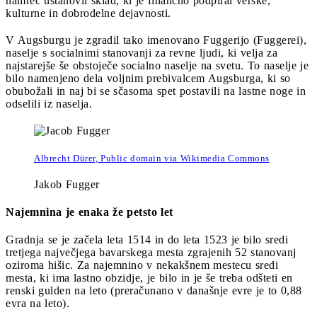
namreč ustanovil sklad, ki je finančno podpiral verske,
kulturne in dobrodelne dejavnosti.
V Augsburgu je zgradil tako imenovano Fuggerijo (Fuggerei),
naselje s socialnimi stanovanji za revne ljudi, ki velja za
najstarejše še obstoječe socialno naselje na svetu. To naselje je
bilo namenjeno dela voljnim prebivalcem Augsburga, ki so
obubožali in naj bi se sčasoma spet postavili na lastne noge in
odselili iz naselja.
Albrecht Dürer, Public domain via Wikimedia Commons
Jakob Fugger
Najemnina je enaka že petsto let
Gradnja se je začela leta 1514 in do leta 1523 je bilo sredi
tretjega največjega bavarskega mesta zgrajenih 52 stanovanj
oziroma hišic. Za najemnino v nekakšnem mestecu sredi
mesta, ki ima lastno obzidje, je bilo in je še treba odšteti en
renski gulden na leto (preračunano v današnje evre je to 0,88
evra na leto).