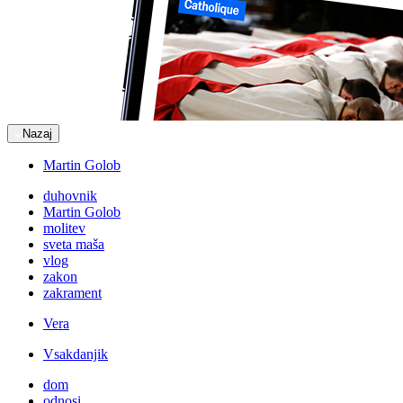
Nazaj
Martin Golob
duhovnik
Martin Golob
molitev
sveta maša
vlog
zakon
zakrament
Vera
Vsakdanjik
dom
odnosi