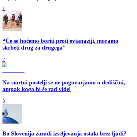
1
“Če se hočemo boriti proti evtanaziji, moramo
skrbeti drug za drugega”
2
Na smrtni postelji se ne pogovarjamo o dediščini,
ampak koga bi še rad videl
3
Bo Slovenija zaradi izseljevanja ostala brez ljudi?