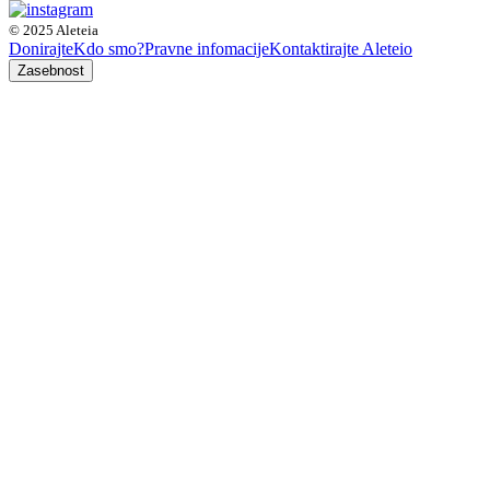
© 2025 Aleteia
Donirajte
Kdo smo?
Pravne infomacije
Kontaktirajte Aleteio
Zasebnost