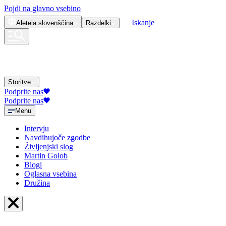
Pojdi na glavno vsebino
Iskanje
Aleteia
slovenščina
Razdelki
Storitve
Podprite nas
Podprite nas
Menu
Intervju
Navdihujoče zgodbe
Življenjski slog
Martin Golob
Blogi
Oglasna vsebina
Družina