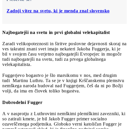
Zadnji vitez na svetu, ki je menda znal slovensko
Najbogatejši na svetu in prvi globalni velekapitalist
Zaradi velikopoteznosti in širitve poslovne dejavnosti skoraj na
ves takratni znani svet imajo nekateri Jakoba Fuggerja, ki je
bil v svojem času verjetno najbogatejši Evropejec in mogoče
tudi najbogatejši na svetu, tudi za prvega globalnega
velekapitalista.
Fuggerjevo bogastvo je šlo marsikomu v nos, med drugim
tudi Martinu Luthru. Ta se je v knjigi Krščanskemu plemstvu
nemškega naroda hudoval nad Fuggerjem, češ da ni po Božji
volji, da ima en človek toliko bogastva.
Dobrodelni Fugger
A v nasprotju z Luthrovimi nemškimi plemiškimi zavezniki, ki
so zatirali kmete, je bil Jakob Fugger primer socialno
ozaveščenega podjetnika. Globoko verni katoličan Fugger je