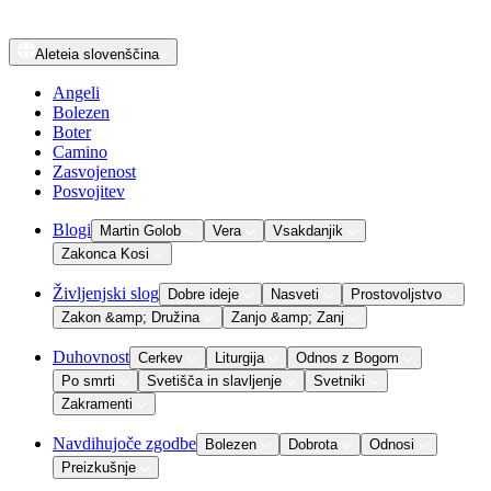
Aleteia
slovenščina
Angeli
Bolezen
Boter
Camino
Zasvojenost
Posvojitev
Blogi
Martin Golob
Vera
Vsakdanjik
Zakonca Kosi
Življenjski slog
Dobre ideje
Nasveti
Prostovoljstvo
Zakon &amp; Družina
Zanjo &amp; Zanj
Duhovnost
Cerkev
Liturgija
Odnos z Bogom
Po smrti
Svetišča in slavljenje
Svetniki
Zakramenti
Navdihujoče zgodbe
Bolezen
Dobrota
Odnosi
Preizkušnje