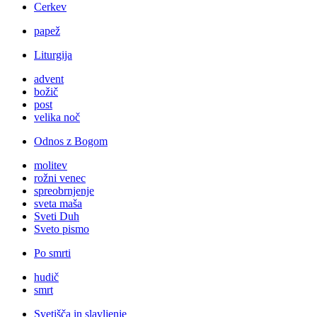
Cerkev
papež
Liturgija
advent
božič
post
velika noč
Odnos z Bogom
molitev
rožni venec
spreobrnjenje
sveta maša
Sveti Duh
Sveto pismo
Po smrti
hudič
smrt
Svetišča in slavljenje