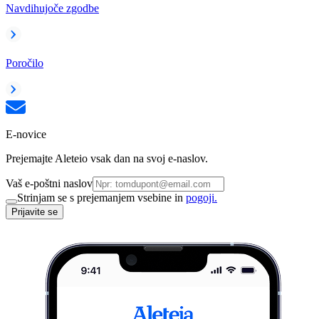
Navdihujoče zgodbe
Poročilo
E-novice
Prejemajte Aleteio vsak dan na svoj e-naslov.
Vaš e-poštni naslov
Strinjam se s prejemanjem vsebine in
pogoji.
Prijavite se