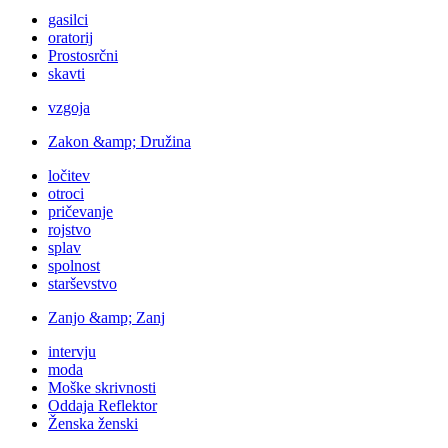
gasilci
oratorij
Prostosrčni
skavti
vzgoja
Zakon &amp; Družina
ločitev
otroci
pričevanje
rojstvo
splav
spolnost
starševstvo
Zanjo &amp; Zanj
intervju
moda
Moške skrivnosti
Oddaja Reflektor
Ženska ženski