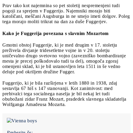
Prav tako kot najemnina so pet stoletij nespremenjeni tudi
pogoji za sprejem v Fuggerijo. Najemniki morajo biti
katoličani, meščani Augsburga in ne smejo imeti dolgov. Poleg
tega morajo moliti trikrat na dan za duše Fuggerjev.
Kako je Fuggerija povezana s slavnim Mozartom
Gmotni obstoj Fuggerije, ki je med drugim v 17. stoletju
preživela divjanje tridesetletne vojne in v 20. stoletju
uničevalno drugo svetovno vojno (zavezniško bombardiranje
mesta je precej poškodovalo tudi ta del), omogoča zgoraj
omenjeni sklad, ki je bil ustanovljen leta 1511 in še vedno
deluje pod okriljem družine Fugger.
Fuggerijo, ki je bila razširjena v letih 1880 in 1938, zdaj
sestavlja 67 hiš s 147 stanovanji. Kot zanimivost: med
prebivalci tega socialnega naselja je bil nekaj let tudi
obubožani zidar Franz Mozart, pradedek slavnega skladatelja
Wolfganga Amadeusa Mozarta.
Preberite še: