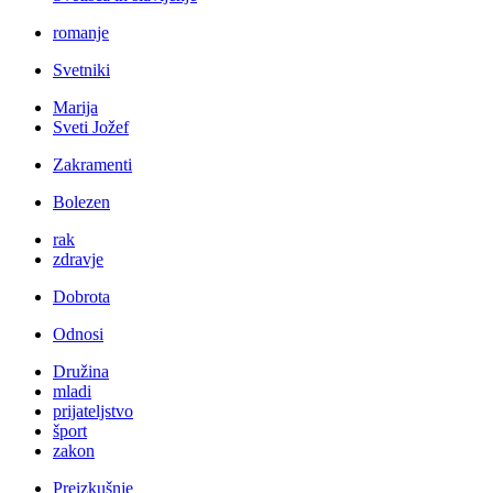
romanje
Svetniki
Marija
Sveti Jožef
Zakramenti
Bolezen
rak
zdravje
Dobrota
Odnosi
Družina
mladi
prijateljstvo
šport
zakon
Preizkušnje