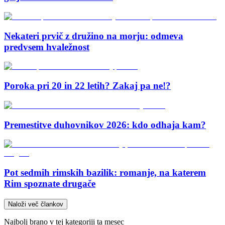
Nekateri prvič z družino na morju: odmeva
predvsem hvaležnost
Poroka pri 20 in 22 letih? Zakaj pa ne!?
Premestitve duhovnikov 2026: kdo odhaja kam?
Pot sedmih rimskih bazilik: romanje, na katerem
Rim spoznate drugače
Naloži več člankov
Najbolj brano v tej kategoriji ta mesec