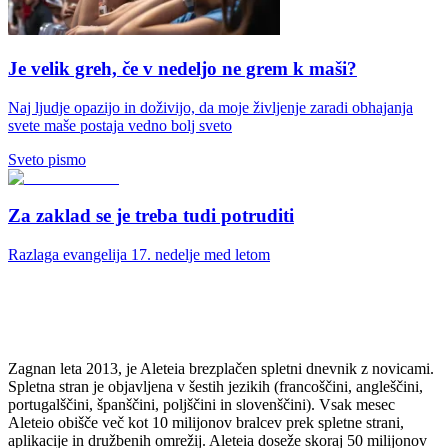
Je velik greh, če v nedeljo ne grem k maši?
Naj ljudje opazijo in doživijo, da moje življenje zaradi obhajanja
svete maše postaja vedno bolj sveto
Sveto pismo
Za zaklad se je treba tudi potruditi
Razlaga evangelija 17. nedelje med letom
Zagnan leta 2013, je Aleteia brezplačen spletni dnevnik z novicami.
Spletna stran je objavljena v šestih jezikih (francoščini, angleščini,
portugalščini, španščini, poljščini in slovenščini). Vsak mesec
Aleteio obišče več kot 10 milijonov bralcev prek spletne strani,
aplikacije in družbenih omrežij. Aleteia doseže skoraj 50 milijonov