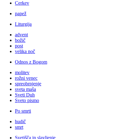
Cerkev
papež
Liturgija
advent
božič
post
velika noč
Odnos z Bogom
molitev
rožni venec
spreobrnjenje
sveta maša
Sveti Duh
Sveto pismo
Po smrti
hudič
smrt
Svetišča in slavljenje