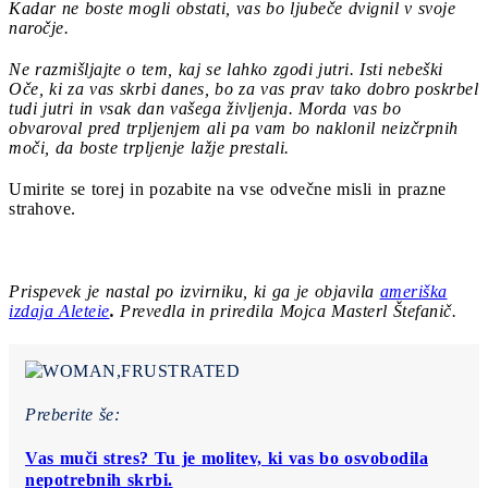
Kadar ne boste mogli obstati, vas bo ljubeče dvignil v svoje
naročje.
Ne razmišljajte o tem, kaj se lahko zgodi jutri. Isti nebeški
Oče, ki za vas skrbi danes, bo za vas prav tako dobro poskrbel
tudi jutri in vsak dan vašega življenja. Morda vas bo
obvaroval pred trpljenjem ali pa vam bo naklonil neizčrpnih
moči, da boste trpljenje lažje prestali.
Umirite se torej in pozabite na vse odvečne misli in prazne
strahove.
Prispevek je nastal po izvirniku, ki ga je objavila
ameriška
izdaja Aleteie
.
Prevedla in priredila Mojca Masterl Štefanič.
Preberite še:
Vas muči stres? Tu je molitev, ki vas bo osvobodila
nepotrebnih skrbi.