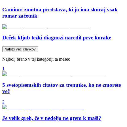
Camino: zmotna predstava, ki jo ima skoraj vsak
romar začetnik
Deček kljub težki diagnozi naredil prve korake
Naloži več člankov
Najbolj brano v tej kategoriji ta mesec
1
5 svetopisemskih citatov za trenutke, ko ne zmorete
več
2
Je velik greh, če v nedeljo ne grem k maši?