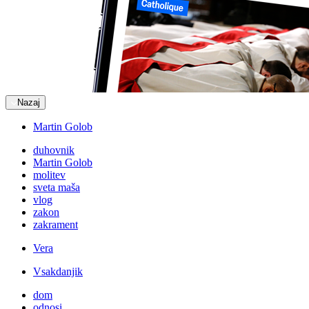
Nazaj
Martin Golob
duhovnik
Martin Golob
molitev
sveta maša
vlog
zakon
zakrament
Vera
Vsakdanjik
dom
odnosi