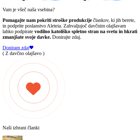
Vam je všeč naša vsebina?
Pomagajte nam pokriti stroške produkcije
člankov, ki jih berete,
in podprite poslanstvo Aleteia. Zahvaljujoč davčnim olajšavam
lahko podpirate
vodilno katoliško spletno stran na svetu in hkrati
zmanjšate svoje davke.
Donirajte zdaj.
Doniram zdaj
( Z davčno olajšavo )
Naši izbrani članki