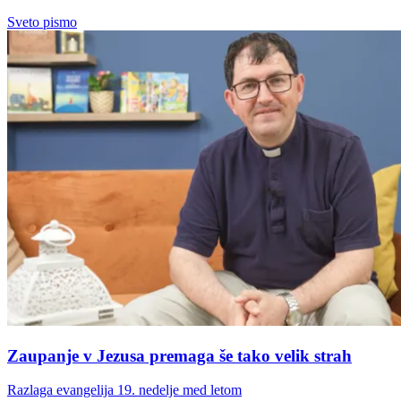
Sveto pismo
Zaupanje v Jezusa premaga še tako velik strah
Razlaga evangelija 19. nedelje med letom