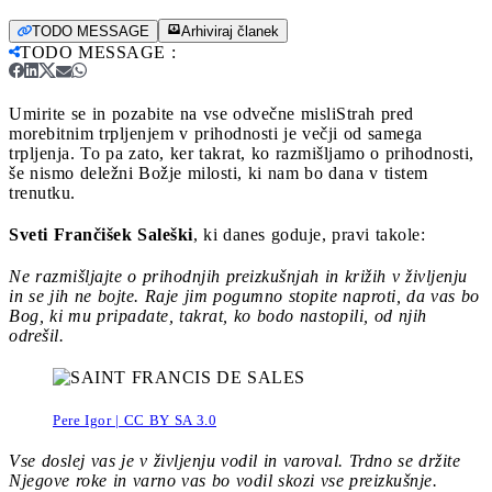
TODO MESSAGE
Arhiviraj članek
TODO MESSAGE
:
Umirite se in pozabite na vse odvečne misli
Strah pred
morebitnim trpljenjem v prihodnosti je večji od samega
trpljenja. To pa zato, ker takrat, ko razmišljamo o prihodnosti,
še nismo deležni Božje milosti, ki nam bo dana v tistem
trenutku.
Sveti Frančišek Saleški
, ki danes goduje, pravi takole:
Ne razmišljajte o prihodnjih preizkušnjah in križih v življenju
in se jih ne bojte. Raje jim pogumno stopite naproti, da vas bo
Bog, ki mu pripadate, takrat, ko bodo nastopili, od njih
odrešil.
Pere Igor | CC BY SA 3.0
Vse doslej vas je v življenju vodil in varoval. Trdno se držite
Njegove roke in varno vas bo vodil skozi vse preizkušnje.