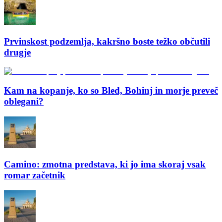
Prvinskost podzemlja, kakršno boste težko občutili
drugje
Kam na kopanje, ko so Bled, Bohinj in morje preveč
oblegani?
Camino: zmotna predstava, ki jo ima skoraj vsak
romar začetnik