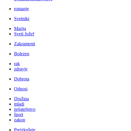
romanje
Svetniki
Marija
Sveti Jožef
Zakramenti
Bolezen
rak
zdravje
Dobrota
Odnosi
Družina
mladi
prijateljstvo
šport
zakon
Preizkušnje