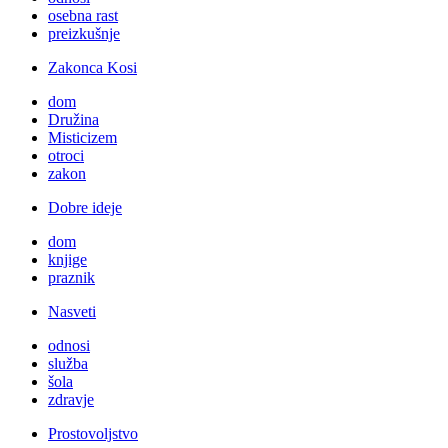
osebna rast
preizkušnje
Zakonca Kosi
dom
Družina
Misticizem
otroci
zakon
Dobre ideje
dom
knjige
praznik
Nasveti
odnosi
služba
šola
zdravje
Prostovoljstvo