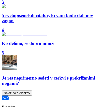
3
5 svetopisemskih citatov, ki vam bodo dali nov
zagon
4
Ko delimo, se dobro množi
5
Je res neprimerno sedeti v cerkvi s prekrižanimi
nogami?
Naloži več člankov
E-novice