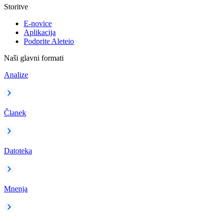
Storitve
E-novice
Aplikacija
Podprite Aleteio
Naši glavni formati
Analize
Članek
Datoteka
Mnenja