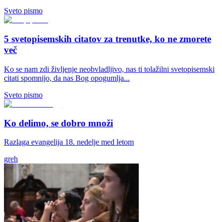
Sveto pismo
5 svetopisemskih citatov za trenutke, ko ne zmorete
več
Ko se nam zdi življenje neobvladljivo, nas ti tolažilni svetopisemski
citati spomnijo, da nas Bog opogumlja...
Sveto pismo
Ko delimo, se dobro množi
Razlaga evangelija 18. nedelje med letom
greh