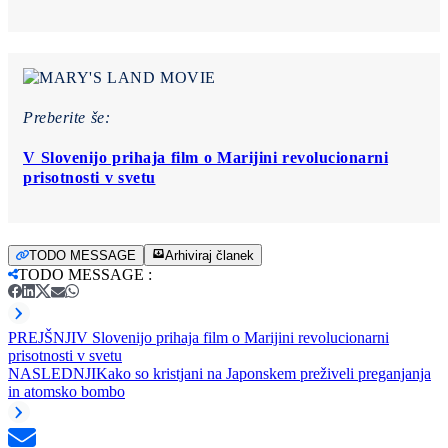
Preberite še:
V Slovenijo prihaja film o Marijini revolucionarni
prisotnosti v svetu
TODO MESSAGE
Arhiviraj članek
TODO MESSAGE
:
PREJŠNJI
V Slovenijo prihaja film o Marijini revolucionarni
prisotnosti v svetu
NASLEDNJI
Kako so kristjani na Japonskem preživeli preganjanja
in atomsko bombo