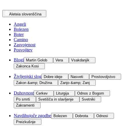
Aleteia
slovenščina
Angeli
Bolezen
Boter
Camino
Zasvojenost
Posvojitev
Blogi
Martin Golob
Vera
Vsakdanjik
Zakonca Kosi
Življenjski slog
Dobre ideje
Nasveti
Prostovoljstvo
Zakon &amp; Družina
Zanjo &amp; Zanj
Duhovnost
Cerkev
Liturgija
Odnos z Bogom
Po smrti
Svetišča in slavljenje
Svetniki
Zakramenti
Navdihujoče zgodbe
Bolezen
Dobrota
Odnosi
Preizkušnje