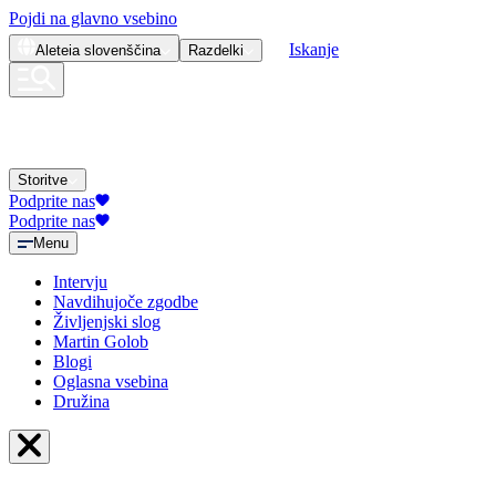
Pojdi na glavno vsebino
Iskanje
Aleteia
slovenščina
Razdelki
Storitve
Podprite nas
Podprite nas
Menu
Intervju
Navdihujoče zgodbe
Življenjski slog
Martin Golob
Blogi
Oglasna vsebina
Družina