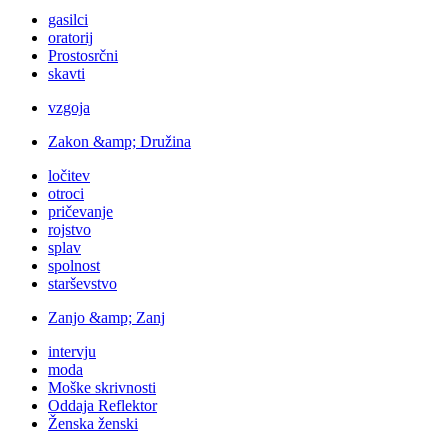
gasilci
oratorij
Prostosrčni
skavti
vzgoja
Zakon &amp; Družina
ločitev
otroci
pričevanje
rojstvo
splav
spolnost
starševstvo
Zanjo &amp; Zanj
intervju
moda
Moške skrivnosti
Oddaja Reflektor
Ženska ženski