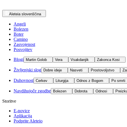
Aleteia
slovenščina
Angeli
Bolezen
Boter
Camino
Zasvojenost
Posvojitev
Blogi
Martin Golob
Vera
Vsakdanjik
Zakonca Kosi
Življenjski slog
Dobre ideje
Nasveti
Prostovoljstvo
Za
Duhovnost
Cerkev
Liturgija
Odnos z Bogom
Po smrti
Navdihujoče zgodbe
Bolezen
Dobrota
Odnosi
Preizk
Storitve
E-novice
Aplikacija
Podprite Aleteio