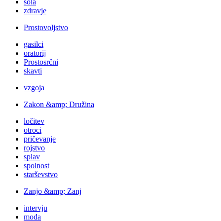
šola
zdravje
Prostovoljstvo
gasilci
oratorij
Prostosrčni
skavti
vzgoja
Zakon &amp; Družina
ločitev
otroci
pričevanje
rojstvo
splav
spolnost
starševstvo
Zanjo &amp; Zanj
intervju
moda