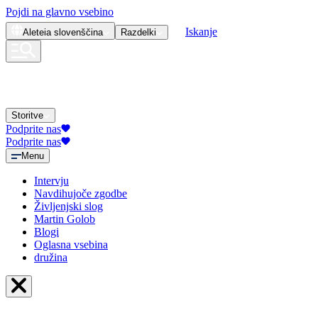
Pojdi na glavno vsebino
Iskanje
Aleteia
slovenščina
Razdelki
Storitve
Podprite nas
Podprite nas
Menu
Intervju
Navdihujoče zgodbe
Življenjski slog
Martin Golob
Blogi
Oglasna vsebina
družina