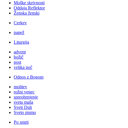
Moške skrivnosti
Oddaja Reflektor
Ženska ženski
Cerkev
papež
Liturgija
advent
božič
post
velika noč
Odnos z Bogom
molitev
rožni venec
spreobrnjenje
sveta maša
Sveti Duh
Sveto pismo
Po smrti