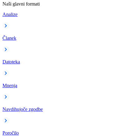
Naši glavni formati
Analize
Članek
Datoteka
Mnenja
Navdihujoče zgodbe
Poročilo