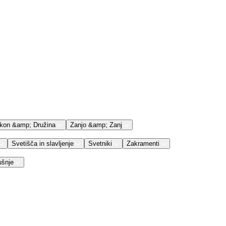
kon &amp; Družina
Zanjo &amp; Zanj
Svetišča in slavljenje
Svetniki
Zakramenti
ušnje