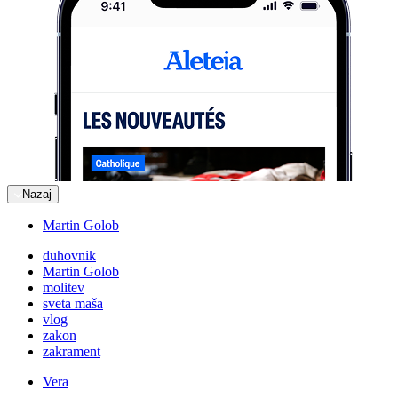
Nazaj
Martin Golob
duhovnik
Martin Golob
molitev
sveta maša
vlog
zakon
zakrament
Vera