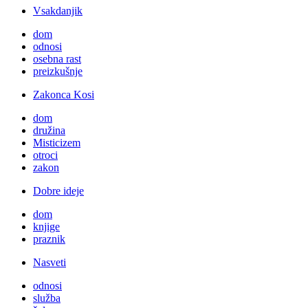
Vsakdanjik
dom
odnosi
osebna rast
preizkušnje
Zakonca Kosi
dom
družina
Misticizem
otroci
zakon
Dobre ideje
dom
knjige
praznik
Nasveti
odnosi
služba