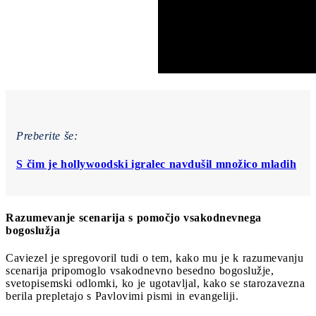
Preberite še:
S čim je hollywoodski igralec navdušil množico mladih
Razumevanje scenarija s pomočjo vsakodnevnega
bogoslužja
Caviezel je spregovoril tudi o tem, kako mu je k razumevanju
scenarija pripomoglo vsakodnevno besedno bogoslužje,
svetopisemski odlomki, ko je ugotavljal, kako se starozavezna
berila prepletajo s Pavlovimi pismi in evangeliji.