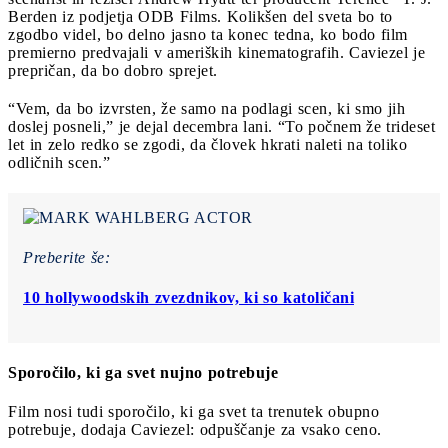
Berden iz podjetja ODB Films. Kolikšen del sveta bo to
zgodbo videl, bo delno jasno ta konec tedna, ko bodo film
premierno predvajali v ameriških kinematografih. Caviezel je
prepričan, da bo dobro sprejet.
“Vem, da bo izvrsten, že samo na podlagi scen, ki smo jih
doslej posneli,” je dejal decembra lani. “To počnem že trideset
let in zelo redko se zgodi, da človek hkrati naleti na toliko
odličnih scen.”
Preberite še:
10 hollywoodskih zvezdnikov, ki so katoličani
Sporočilo, ki ga svet nujno potrebuje
Film nosi tudi sporočilo, ki ga svet ta trenutek obupno
potrebuje, dodaja Caviezel: odpuščanje za vsako ceno.