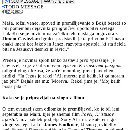
TODO MESSAGE
Arhiviraj članek
TODO MESSAGE
:
Maša, rožni venec, spoved in premišljevanje o Božji besedi so
bili pomembni dejavniki pri igralčevi upodobitvi svetega
Luke
Ko se je novinar na začetku telefonskega pogovora z
Jimom Caviezlom
igralcu predstavil, je ta pripomnil: “Imava
enaki imeni kot Jakob in Janez, razvpita apostola, ki sta želela
biti na Jezusovi desnici in levici.”
Preden je novinar sploh lahko zastavil prvo vprašanje, je
Caviezel, ki je v Gibsonovem epskem
Kristusovem pasijonu
odigral vlogo Jezusa, že začel monolog, precej podoben
pridigi: “In Jezus je rekel: ′Ali moreta piti kelih, ki ga moram
jaz piti?′ Dejala sta mu: ′Moreva.′ Rekel jima je: ′Moj kelih
bosta pila.′”
Kako se je pripravljal na vlogo v filmu
O tem evangeljskem odlomku je premišljeval, ko je bil lani
septembra na Malti, kjer je snemal film
Pavel, Kristusov
apostol
, nov izdelek podjetja Sony Affirm, v katerem igra
vlogo svetega Luke.
James Faulkner
, ki smo ga videli v
nadaljevanki
Downton Abbey
in
Game of Thrones
, je odigral