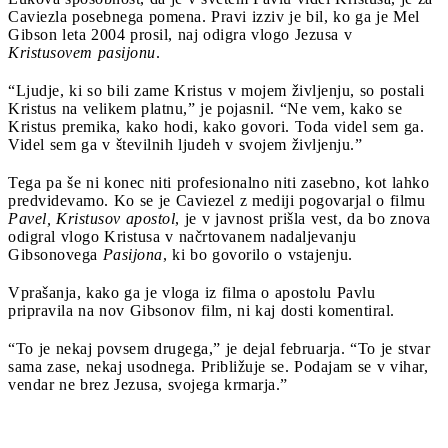
Caviezla posebnega pomena. Pravi izziv je bil, ko ga je Mel
Gibson leta 2004 prosil, naj odigra vlogo Jezusa v
Kristusovem pasijonu
.
“Ljudje, ki so bili zame Kristus v mojem življenju, so postali
Kristus na velikem platnu,” je pojasnil. “Ne vem, kako se
Kristus premika, kako hodi, kako govori. Toda videl sem ga.
Videl sem ga v številnih ljudeh v svojem življenju.”
Tega pa še ni konec niti profesionalno niti zasebno, kot lahko
predvidevamo. Ko se je Caviezel z mediji pogovarjal o filmu
Pavel, Kristusov apostol
, je v javnost prišla vest, da bo znova
odigral vlogo Kristusa v načrtovanem nadaljevanju
Gibsonovega
Pasijona
, ki bo govorilo o vstajenju.
Vprašanja, kako ga je vloga iz filma o apostolu Pavlu
pripravila na nov Gibsonov film, ni kaj dosti komentiral.
“To je nekaj povsem drugega,” je dejal februarja. “To je stvar
sama zase, nekaj usodnega. Približuje se. Podajam se v vihar,
vendar ne brez Jezusa, svojega krmarja.”