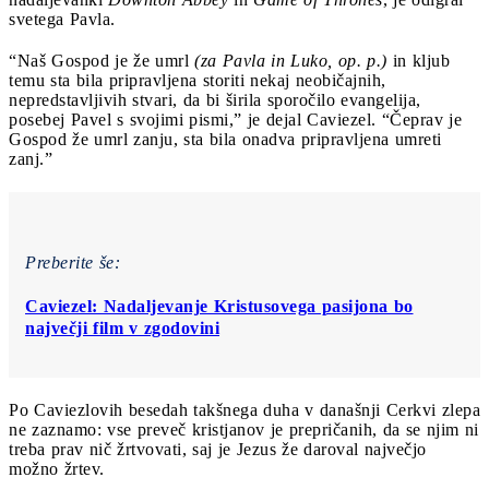
svetega Pavla.
“Naš Gospod je že umrl
(za Pavla in Luko, op. p.)
in kljub
temu sta bila pripravljena storiti nekaj neobičajnih,
nepredstavljivih stvari, da bi širila sporočilo evangelija,
posebej Pavel s svojimi pismi,” je dejal Caviezel. “Čeprav je
Gospod že umrl zanju, sta bila onadva pripravljena umreti
zanj.”
Preberite še:
Caviezel: Nadaljevanje Kristusovega pasijona bo
največji film v zgodovini
Po Caviezlovih besedah takšnega duha v današnji Cerkvi zlepa
ne zaznamo: vse preveč kristjanov je prepričanih, da se njim ni
treba prav nič žrtvovati, saj je Jezus že daroval največjo
možno žrtev.