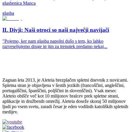
glasbenica Manca
glasba
IL Divji: Naši otroci so naši največji navijači
"Pojemo, ker nam glasba napolni dušo s tem, ko lahko
razveseljujemo druge in jim za trenutek predamo nekaj...
Zagnan leta 2013, je Aleteia brezplačen spletni dnevnik z novicami.
Spletna stran je objavljena v šestih jezikih (francoščini, angleščini,
portugalščini, španščini, poljščini in slovenščini). Vsak mesec
Aleteio obišče več kot 10 milijonov bralcev prek spletne strani,
aplikacije in družbenih omrežij. Aleteia doseže skoraj 50 milijonov
ljudi po vsem svetu, zaradi česar je eden vodilnih katoliških spletnih
medijev.