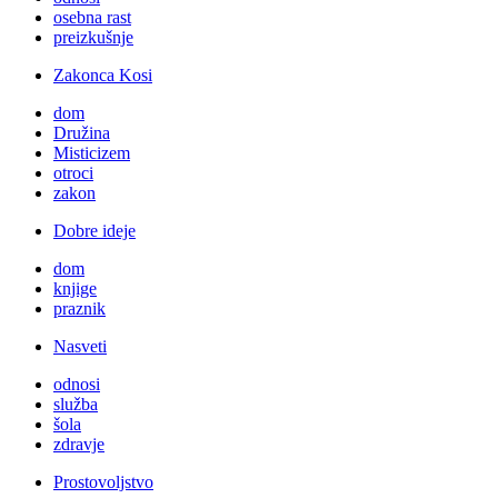
osebna rast
preizkušnje
Zakonca Kosi
dom
Družina
Misticizem
otroci
zakon
Dobre ideje
dom
knjige
praznik
Nasveti
odnosi
služba
šola
zdravje
Prostovoljstvo