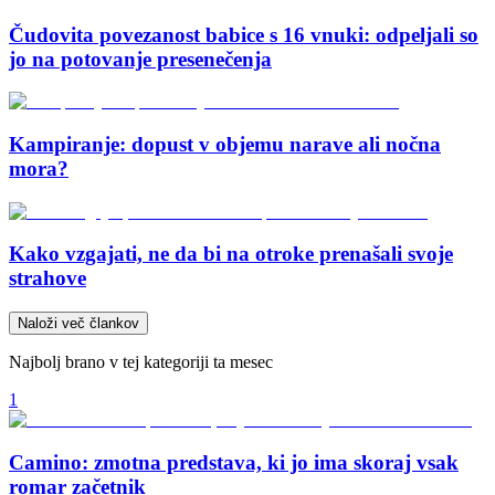
Čudovita povezanost babice s 16 vnuki: odpeljali so
jo na potovanje presenečenja
Kampiranje: dopust v objemu narave ali nočna
mora?
Kako vzgajati, ne da bi na otroke prenašali svoje
strahove
Naloži več člankov
Najbolj brano v tej kategoriji ta mesec
1
Camino: zmotna predstava, ki jo ima skoraj vsak
romar začetnik