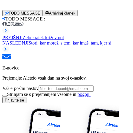
TODO MESSAGE
Arhiviraj članek
TODO MESSAGE
:
PREJŠNJI
Zelo kratek križev pot
NASLEDNJI
Stori, kar moreš, s tem, kar imaš, tam, kjer si.
E-novice
Prejemajte Aleteio vsak dan na svoj e-naslov.
Vaš e-poštni naslov
Strinjam se s prejemanjem vsebine in
pogoji.
Prijavite se