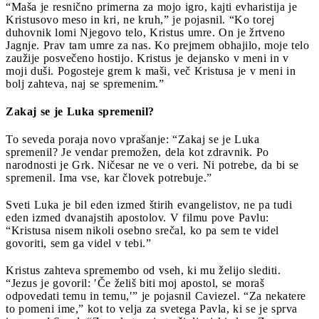
“Maša je resnično primerna za mojo igro, kajti evharistija je
Kristusovo meso in kri, ne kruh,” je pojasnil. “Ko torej
duhovnik lomi Njegovo telo, Kristus umre. On je žrtveno
Jagnje. Prav tam umre za nas. Ko prejmem obhajilo, moje telo
zaužije posvečeno hostijo. Kristus je dejansko v meni in v
moji duši. Pogosteje grem k maši, več Kristusa je v meni in
bolj zahteva, naj se spremenim.”
Zakaj se je Luka spremenil?
To seveda poraja novo vprašanje: “Zakaj se je Luka
spremenil? Je vendar premožen, dela kot zdravnik. Po
narodnosti je Grk. Ničesar ne ve o veri. Ni potrebe, da bi se
spremenil. Ima vse, kar človek potrebuje.”
Sveti Luka je bil eden izmed štirih evangelistov, ne pa tudi
eden izmed dvanajstih apostolov. V filmu pove Pavlu:
“Kristusa nisem nikoli osebno srečal, ko pa sem te videl
govoriti, sem ga videl v tebi.”
Kristus zahteva spremembo od vseh, ki mu želijo slediti.
“Jezus je govoril: ′Če želiš biti moj apostol, se moraš
odpovedati temu in temu,′” je pojasnil Caviezel. “Za nekatere
to pomeni ime,” kot to velja za svetega Pavla, ki se je sprva