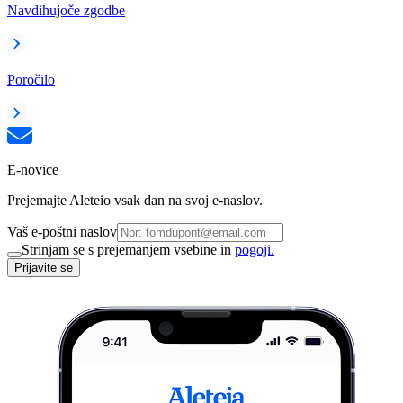
Navdihujoče zgodbe
Poročilo
E-novice
Prejemajte Aleteio vsak dan na svoj e-naslov.
Vaš e-poštni naslov
Strinjam se s prejemanjem vsebine in
pogoji.
Prijavite se