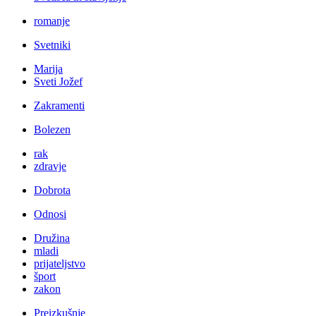
romanje
Svetniki
Marija
Sveti Jožef
Zakramenti
Bolezen
rak
zdravje
Dobrota
Odnosi
Družina
mladi
prijateljstvo
šport
zakon
Preizkušnje