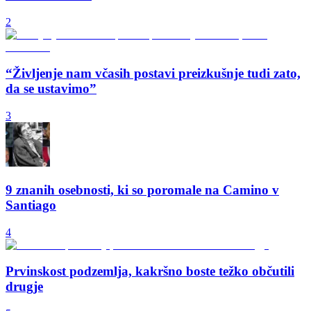
2
“Življenje nam včasih postavi preizkušnje tudi zato,
da se ustavimo”
3
9 znanih osebnosti, ki so poromale na Camino v
Santiago
4
Prvinskost podzemlja, kakršno boste težko občutili
drugje