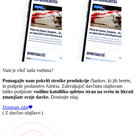
Vam je všeč naša vsebina?
Pomagajte nam pokriti stroške produkcije
člankov, ki jih berete,
in podprite poslanstvo Aleteia. Zahvaljujoč davčnim olajšavam
lahko podpirate
vodilno katoliško spletno stran na svetu in hkrati
zmanjšate svoje davke.
Donirajte zdaj.
Doniram zdaj
( Z davčno olajšavo )