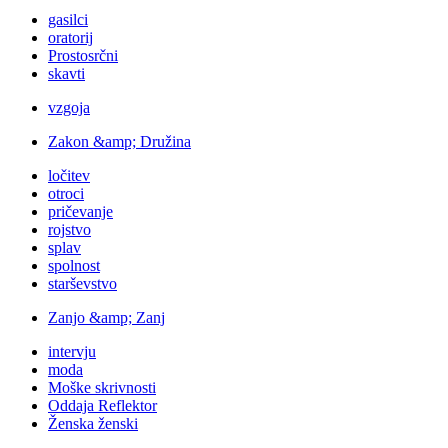
gasilci
oratorij
Prostosrčni
skavti
vzgoja
Zakon &amp; Družina
ločitev
otroci
pričevanje
rojstvo
splav
spolnost
starševstvo
Zanjo &amp; Zanj
intervju
moda
Moške skrivnosti
Oddaja Reflektor
Ženska ženski