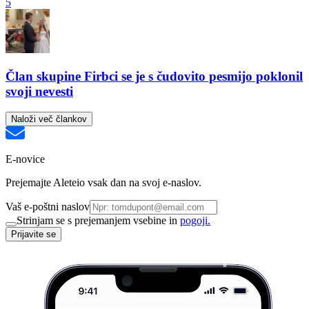
5
Član skupine Firbci se je s čudovito pesmijo poklonil
svoji nevesti
Naloži več člankov
E-novice
Prejemajte Aleteio vsak dan na svoj e-naslov.
Vaš e-poštni naslov
Strinjam se s prejemanjem vsebine in
pogoji.
Prijavite se