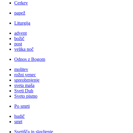
Cerkev
papež
Liturgija
advent
božič
post
velika noč
Odnos z Bogom
molitev
rožni venec
spreobrnjenje
sveta maša
Sveti Duh
Sveto pismo
Po smrti
hudič
smrt
Svetišča in slavljenje