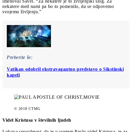
imenoval Savel. “Za nekatere je to življenjski slog. Za
nekatere med nami pa bo to pomenilo, da se odpovemo
svojemu življenju.”
Preberite še:
Vatikan odobril ekstravagantno predstavo o Sikstinski
kapeli
© 2018 CTMG
Videl Kristusa v številnih ljudeh
Lukova sposobnost, da je v svetem Pavlu videl Kristusa, je za