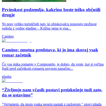
Prvinskost podzemlja, kakršno boste težko občutili
drugje
Ni prav veliko turističnih jam, ki obiskovalcu ponujajo možnost
ogleda z vodne gladine – Križna jama je ena...
Camino
Camino: zmotna predstava, ki jo ima skoraj vsak
romar začetnik
Če vas mika romanje v Compostelo, je dobro, da veste, kaj si večina
ljudi pred začetkom romanja povsem napačno...
glasba
“Življenje nam včasih postavi preizkušnje tudi zato,
da se ustavimo”
"Verjamem, da mora vsaka pesem nastati z razlogom," pravi mlada