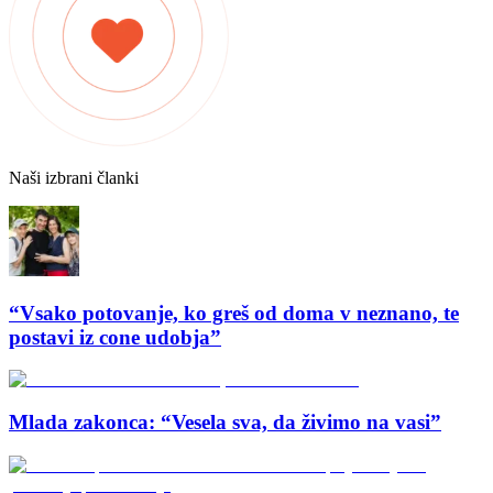
Naši izbrani članki
“Vsako potovanje, ko greš od doma v neznano, te
postavi iz cone udobja”
Mlada zakonca: “Vesela sva, da živimo na vasi”