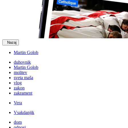
Nazaj
Martin Golob
duhovnik
Martin Golob
molitev
sveta maša
vlog
zakon
zakrament
Vera
Vsakdanjik
dom
odnosi