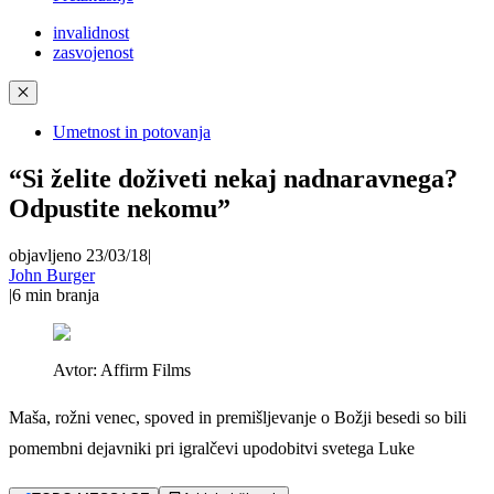
invalidnost
zasvojenost
✕
Umetnost in potovanja
“Si želite doživeti nekaj nadnaravnega?
Odpustite nekomu”
objavljeno 23/03/18
|
John Burger
|
6
min branja
Avtor:
Affirm Films
Maša, rožni venec, spoved in premišljevanje o Božji besedi so bili
pomembni dejavniki pri igralčevi upodobitvi svetega Luke