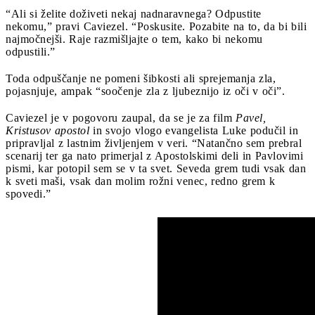
“Ali si želite doživeti nekaj nadnaravnega? Odpustite
nekomu,” pravi Caviezel. “Poskusite. Pozabite na to, da bi bili
najmočnejši. Raje razmišljajte o tem, kako bi nekomu
odpustili.”
Toda odpuščanje ne pomeni šibkosti ali sprejemanja zla,
pojasnjuje, ampak “soočenje zla z ljubeznijo iz oči v oči”.
Caviezel je v pogovoru zaupal, da se je za film
Pavel,
Kristusov apostol
in svojo vlogo evangelista Luke podučil in
pripravljal z lastnim življenjem v veri. “Natančno sem prebral
scenarij ter ga nato primerjal z Apostolskimi deli in Pavlovimi
pismi, kar potopil sem se v ta svet. Seveda grem tudi vsak dan
k sveti maši, vsak dan molim rožni venec, redno grem k
spovedi.”