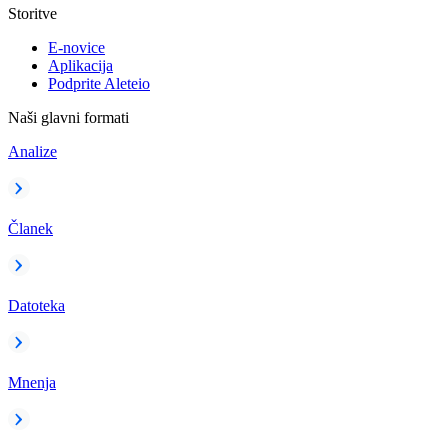
Storitve
E-novice
Aplikacija
Podprite Aleteio
Naši glavni formati
Analize
Članek
Datoteka
Mnenja