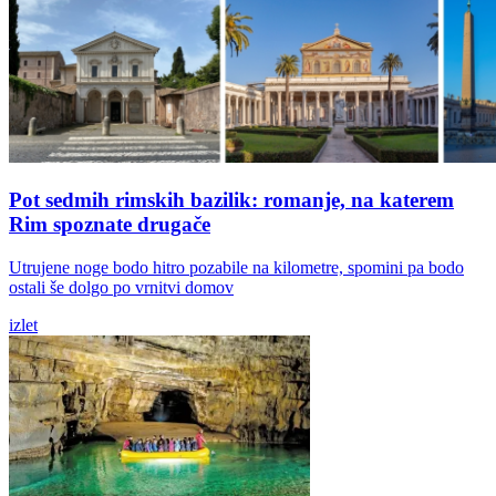
Pot sedmih rimskih bazilik: romanje, na katerem
Rim spoznate drugače
Utrujene noge bodo hitro pozabile na kilometre, spomini pa bodo
ostali še dolgo po vrnitvi domov
izlet