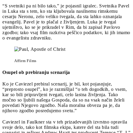
“S svetniki pa ni bilo tako,” je pojasnil igralec. Svetnika Pavel
in Luka sta s tem, ko sta kljubovala nasilnemu rimskemu
cesarju Neronu, zelo veliko tvegala, da sta lahko oznanjala
evangelij. Pavel je to plačal z življenjem. Luka je tvegal
ujetništvo, ko se je prikradel v Rim, da bi zapisal Pavlovo
zgodbo; tako vsaj film razkriva peščico podatkov, ki jih imamo
o evangelistu zdravniku.
Affirm Films
Osupel ob prebiranju scenarija
Ko je Caviezel prebiral scenarij, je bil, kot pojasnjuje,
“preprosto osupel”, ko je razmišljal “o teh dogodkih, o vsem,
kar so bili pripravljeni tvegati, celo lastna življenja. Tako
močno so ljubili našega Gospoda, da so na vsak način želeli
povedati Njegovo zgodbo. Naša moralna obveza pa je, da
njihovo zgodbo posredujemo svetu.”
Caviezel in Faulkner sta v teh prizadevanjih izvrstno opravila
svoje delo, tako kot filmska ekipa, katere del sta bila tudi
scenarist in režiser Andrew Hyatt ter producent Terence “T. J.”