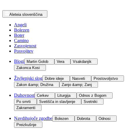
Aleteia
slovenščina
Angeli
Bolezen
Boter
Camino
Zasvojenost
Posvojitev
Blogi
Martin Golob
Vera
Vsakdanjik
Zakonca Kosi
Življenjski slog
Dobre ideje
Nasveti
Prostovoljstvo
Zakon &amp; Družina
Zanjo &amp; Zanj
Duhovnost
Cerkev
Liturgija
Odnos z Bogom
Po smrti
Svetišča in slavljenje
Svetniki
Zakramenti
Navdihujoče zgodbe
Bolezen
Dobrota
Odnosi
Preizkušnje