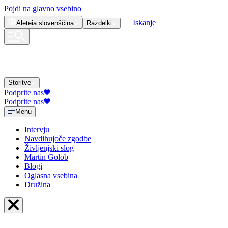
Pojdi na glavno vsebino
Iskanje
Aleteia
slovenščina
Razdelki
Storitve
Podprite nas
Podprite nas
Menu
Intervju
Navdihujoče zgodbe
Življenjski slog
Martin Golob
Blogi
Oglasna vsebina
Družina