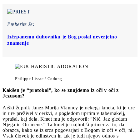
Preberite še:
Izčrpanemu duhovniku je Bog poslal neverjetno
znamenje
Philippe Lissac / Godong
Kakšen je “protokol”, ko se znajdemo iz oči v oči z
Jezusom?
Arški župnik Janez Marija Vianney je nekega kmeta, ki je ure
in ure preživel v cerkvi, s pogledom uprtim v tabernakelj,
vprašal, kaj dela. Kmet mu je odgovoril: “Nič. Jaz gledam
Njega in On mene.”
Ta kmet je najboljši primer za to, da
obrazca, kako se iz srca pogovarjati z Bogom iz oči v oči, ni.
Vsak človek je edinstven in tak je tudi njegov odnos s