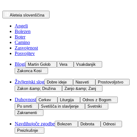
Aleteia
slovenščina
Angeli
Bolezen
Boter
Camino
Zasvojenost
Posvojitev
Blogi
Martin Golob
Vera
Vsakdanjik
Zakonca Kosi
Življenjski slog
Dobre ideje
Nasveti
Prostovoljstvo
Zakon &amp; Družina
Zanjo &amp; Zanj
Duhovnost
Cerkev
Liturgija
Odnos z Bogom
Po smrti
Svetišča in slavljenje
Svetniki
Zakramenti
Navdihujoče zgodbe
Bolezen
Dobrota
Odnosi
Preizkušnje