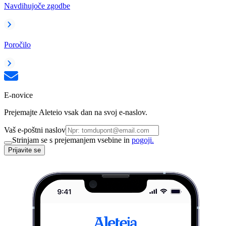
Navdihujoče zgodbe
Poročilo
E-novice
Prejemajte Aleteio vsak dan na svoj e-naslov.
Vaš e-poštni naslov
Strinjam se s prejemanjem vsebine in
pogoji.
Prijavite se