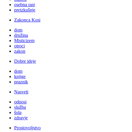
osebna rast
preizkušnje
Zakonca Kosi
dom
družina
Misticizem
otroci
zakon
Dobre ideje
dom
knjige
praznik
Nasveti
odnosi
služba
šola
zdravje
Prostovoljstvo