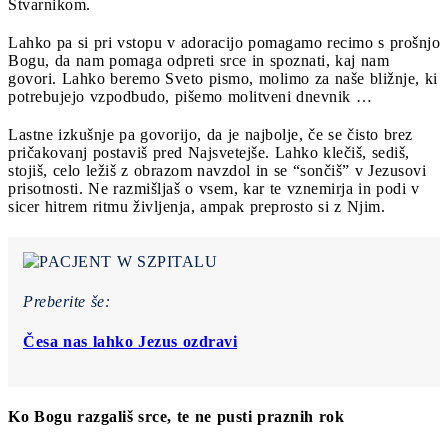
Stvarnikom.
Lahko pa si pri vstopu v adoracijo pomagamo recimo s prošnjo
Bogu, da nam pomaga odpreti srce in spoznati, kaj nam
govori. Lahko beremo Sveto pismo, molimo za naše bližnje, ki
potrebujejo vzpodbudo, pišemo molitveni dnevnik …
Lastne izkušnje pa govorijo, da je najbolje, če se čisto brez
pričakovanj postaviš pred Najsvetejše. Lahko klečiš, sediš,
stojiš, celo ležiš z obrazom navzdol in se “sončiš” v Jezusovi
prisotnosti. Ne razmišljaš o vsem, kar te vznemirja in podi v
sicer hitrem ritmu življenja, ampak preprosto si z Njim.
Preberite še:
Česa nas lahko Jezus ozdravi
Ko Bogu razgališ srce, te ne pusti praznih rok