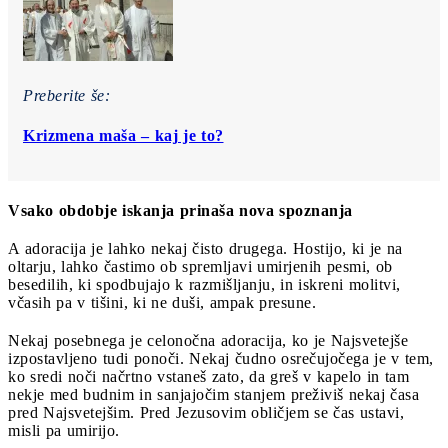
Preberite še:
Krizmena maša ‒ kaj je to?
Vsako obdobje iskanja prinaša nova spoznanja
A adoracija je lahko nekaj čisto drugega. Hostijo, ki je na
oltarju, lahko častimo ob spremljavi umirjenih pesmi, ob
besedilih, ki spodbujajo k razmišljanju, in iskreni molitvi,
včasih pa v tišini, ki ne duši, ampak presune.
Nekaj posebnega je celonočna adoracija, ko je Najsvetejše
izpostavljeno tudi ponoči. Nekaj čudno osrečujočega je v tem,
ko sredi noči načrtno vstaneš zato, da greš v kapelo in tam
nekje med budnim in sanjajočim stanjem preživiš nekaj časa
pred Najsvetejšim. Pred Jezusovim obličjem se čas ustavi,
misli pa umirijo.