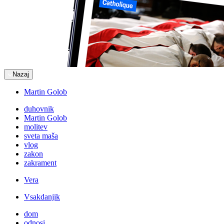
Nazaj
Martin Golob
duhovnik
Martin Golob
molitev
sveta maša
vlog
zakon
zakrament
Vera
Vsakdanjik
dom
odnosi