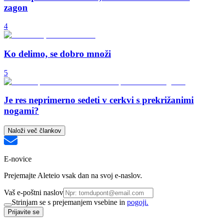
zagon
4
Ko delimo, se dobro množi
5
Je res neprimerno sedeti v cerkvi s prekrižanimi
nogami?
Naloži več člankov
E-novice
Prejemajte Aleteio vsak dan na svoj e-naslov.
Vaš e-poštni naslov
Strinjam se s prejemanjem vsebine in
pogoji.
Prijavite se