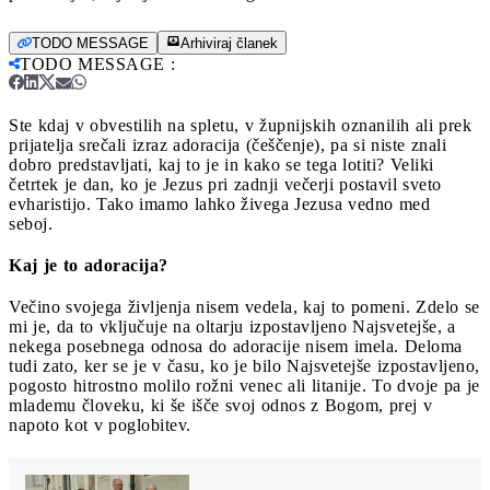
TODO MESSAGE
Arhiviraj članek
TODO MESSAGE
:
Ste kdaj v obvestilih na spletu, v župnijskih oznanilih ali prek
prijatelja srečali izraz adoracija (češčenje), pa si niste znali
dobro predstavljati, kaj to je in kako se tega lotiti?
Veliki
četrtek je dan, ko je Jezus pri zadnji večerji postavil sveto
evharistijo. Tako imamo lahko živega Jezusa vedno med
seboj.
Kaj je to adoracija?
Večino svojega življenja nisem vedela, kaj to pomeni. Zdelo se
mi je, da to vključuje na oltarju izpostavljeno Najsvetejše, a
nekega posebnega odnosa do adoracije nisem imela. Deloma
tudi zato, ker se je v času, ko je bilo Najsvetejše izpostavljeno,
pogosto hitrostno molilo rožni venec ali litanije. To dvoje pa je
mlademu človeku, ki še išče svoj odnos z Bogom, prej v
napoto kot v poglobitev.