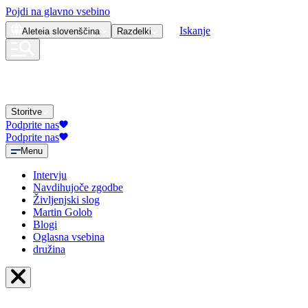
Pojdi na glavno vsebino
Iskanje
Aleteia
slovenščina
Razdelki
Storitve
Podprite nas
Podprite nas
Menu
Intervju
Navdihujoče zgodbe
Življenjski slog
Martin Golob
Blogi
Oglasna vsebina
družina