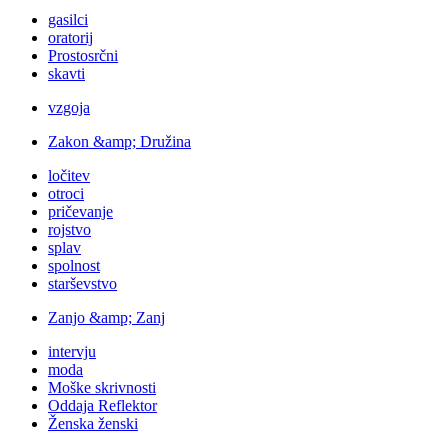
gasilci
oratorij
Prostosrčni
skavti
vzgoja
Zakon &amp; Družina
ločitev
otroci
pričevanje
rojstvo
splav
spolnost
starševstvo
Zanjo &amp; Zanj
intervju
moda
Moške skrivnosti
Oddaja Reflektor
Ženska ženski