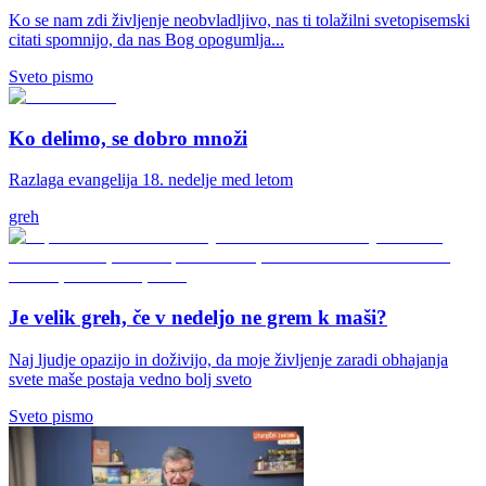
Ko se nam zdi življenje neobvladljivo, nas ti tolažilni svetopisemski
citati spomnijo, da nas Bog opogumlja...
Sveto pismo
Ko delimo, se dobro množi
Razlaga evangelija 18. nedelje med letom
greh
Je velik greh, če v nedeljo ne grem k maši?
Naj ljudje opazijo in doživijo, da moje življenje zaradi obhajanja
svete maše postaja vedno bolj sveto
Sveto pismo