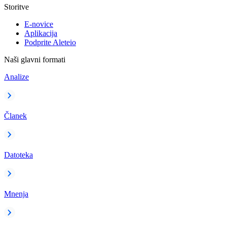
Storitve
E-novice
Aplikacija
Podprite Aleteio
Naši glavni formati
Analize
Članek
Datoteka
Mnenja