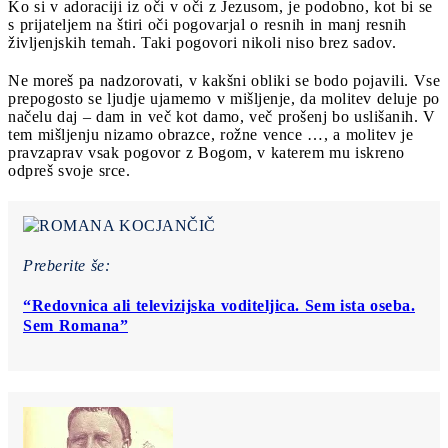
Ko si v adoraciji iz oči v oči z Jezusom, je podobno, kot bi se
s prijateljem na štiri oči pogovarjal o resnih in manj resnih
življenjskih temah. Taki pogovori nikoli niso brez sadov.
Ne moreš pa nadzorovati, v kakšni obliki se bodo pojavili. Vse
prepogosto se ljudje ujamemo v mišljenje, da molitev deluje po
načelu daj ‒ dam in več kot damo, več prošenj bo uslišanih. V
tem mišljenju nizamo obrazce, rožne vence …, a molitev je
pravzaprav vsak pogovor z Bogom, v katerem mu iskreno
odpreš svoje srce.
Preberite še:
“Redovnica ali televizijska voditeljica. Sem ista oseba.
Sem Romana”