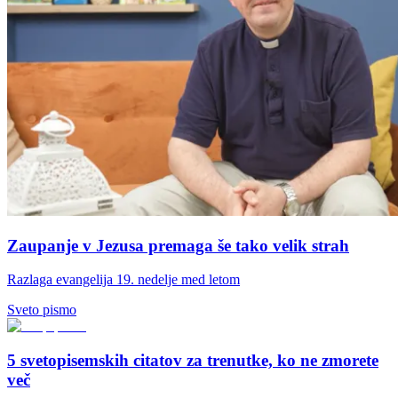
Zaupanje v Jezusa premaga še tako velik strah
Razlaga evangelija 19. nedelje med letom
Sveto pismo
5 svetopisemskih citatov za trenutke, ko ne zmorete
več