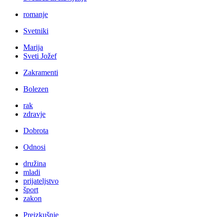
romanje
Svetniki
Marija
Sveti Jožef
Zakramenti
Bolezen
rak
zdravje
Dobrota
Odnosi
družina
mladi
prijateljstvo
šport
zakon
Preizkušnje