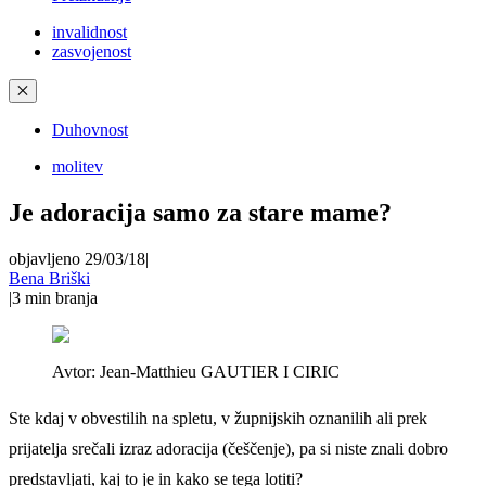
invalidnost
zasvojenost
✕
Duhovnost
molitev
Je adoracija samo za stare mame?
objavljeno 29/03/18
|
Bena Briški
|
3
min branja
Avtor:
Jean-Matthieu GAUTIER I CIRIC
Ste kdaj v obvestilih na spletu, v župnijskih oznanilih ali prek
prijatelja srečali izraz adoracija (češčenje), pa si niste znali dobro
predstavljati, kaj to je in kako se tega lotiti?