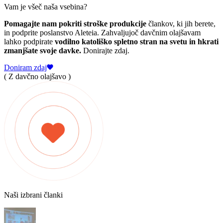
Vam je všeč naša vsebina?
Pomagajte nam pokriti stroške produkcije
člankov, ki jih berete,
in podprite poslanstvo Aleteia. Zahvaljujoč davčnim olajšavam
lahko podpirate
vodilno katoliško spletno stran na svetu in hkrati
zmanjšate svoje davke.
Donirajte zdaj.
Doniram zdaj
( Z davčno olajšavo )
Naši izbrani članki