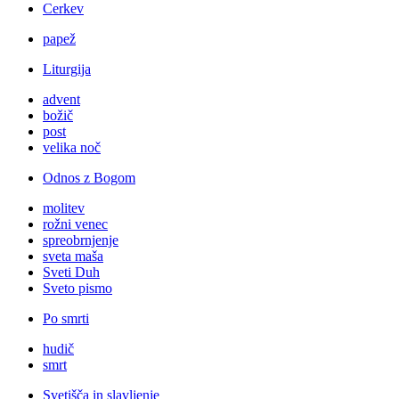
Cerkev
papež
Liturgija
advent
božič
post
velika noč
Odnos z Bogom
molitev
rožni venec
spreobrnjenje
sveta maša
Sveti Duh
Sveto pismo
Po smrti
hudič
smrt
Svetišča in slavljenje