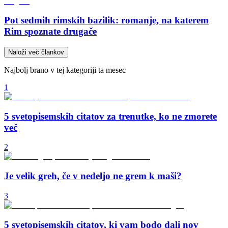
Pot sedmih rimskih bazilik: romanje, na katerem
Rim spoznate drugače
Naloži več člankov
Najbolj brano v tej kategoriji ta mesec
1
5 svetopisemskih citatov za trenutke, ko ne zmorete
več
2
Je velik greh, če v nedeljo ne grem k maši?
3
5 svetopisemskih citatov, ki vam bodo dali nov