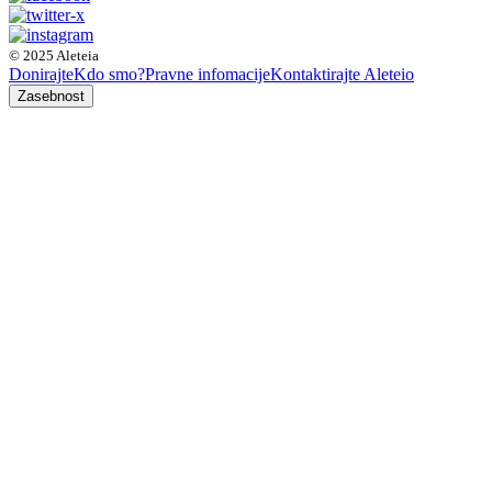
© 2025 Aleteia
Donirajte
Kdo smo?
Pravne infomacije
Kontaktirajte Aleteio
Zasebnost