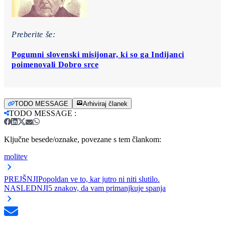
Preberite še:
Pogumni slovenski misijonar, ki so ga Indijanci
poimenovali Dobro srce
TODO MESSAGE
Arhiviraj članek
TODO MESSAGE
:
Ključne besede/oznake, povezane s tem člankom:
molitev
PREJŠNJI
Popoldan ve to, kar jutro ni niti slutilo.
NASLEDNJI
5 znakov, da vam primanjkuje spanja