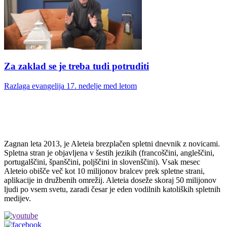
Za zaklad se je treba tudi potruditi
Razlaga evangelija 17. nedelje med letom
Zagnan leta 2013, je Aleteia brezplačen spletni dnevnik z novicami.
Spletna stran je objavljena v šestih jezikih (francoščini, angleščini,
portugalščini, španščini, poljščini in slovenščini). Vsak mesec
Aleteio obišče več kot 10 milijonov bralcev prek spletne strani,
aplikacije in družbenih omrežij. Aleteia doseže skoraj 50 milijonov
ljudi po vsem svetu, zaradi česar je eden vodilnih katoliških spletnih
medijev.