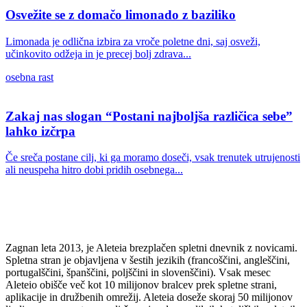
Osvežite se z domačo limonado z baziliko
Limonada je odlična izbira za vroče poletne dni, saj osveži,
učinkovito odžeja in je precej bolj zdrava...
osebna rast
Zakaj nas slogan “Postani najboljša različica sebe”
lahko izčrpa
Če sreča postane cilj, ki ga moramo doseči, vsak trenutek utrujenosti
ali neuspeha hitro dobi pridih osebnega...
Zagnan leta 2013, je Aleteia brezplačen spletni dnevnik z novicami.
Spletna stran je objavljena v šestih jezikih (francoščini, angleščini,
portugalščini, španščini, poljščini in slovenščini). Vsak mesec
Aleteio obišče več kot 10 milijonov bralcev prek spletne strani,
aplikacije in družbenih omrežij. Aleteia doseže skoraj 50 milijonov