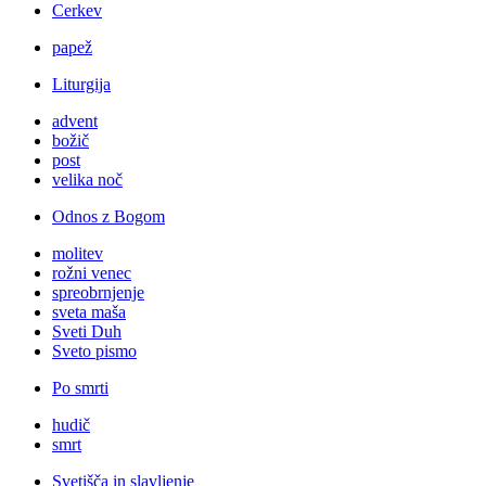
Cerkev
papež
Liturgija
advent
božič
post
velika noč
Odnos z Bogom
molitev
rožni venec
spreobrnjenje
sveta maša
Sveti Duh
Sveto pismo
Po smrti
hudič
smrt
Svetišča in slavljenje