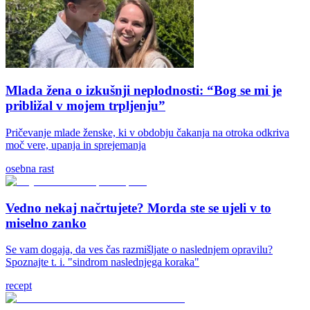
Mlada žena o izkušnji neplodnosti: “Bog se mi je
približal v mojem trpljenju”
Pričevanje mlade ženske, ki v obdobju čakanja na otroka odkriva
moč vere, upanja in sprejemanja
osebna rast
Vedno nekaj načrtujete? Morda ste se ujeli v to
miselno zanko
Se vam dogaja, da ves čas razmišljate o naslednjem opravilu?
Spoznajte t. i. "sindrom naslednjega koraka"
recept