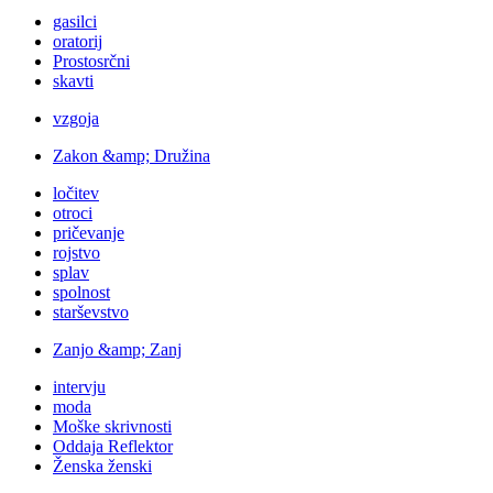
gasilci
oratorij
Prostosrčni
skavti
vzgoja
Zakon &amp; Družina
ločitev
otroci
pričevanje
rojstvo
splav
spolnost
starševstvo
Zanjo &amp; Zanj
intervju
moda
Moške skrivnosti
Oddaja Reflektor
Ženska ženski