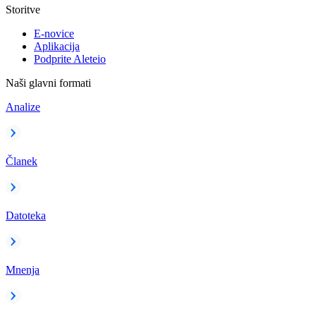
Storitve
E-novice
Aplikacija
Podprite Aleteio
Naši glavni formati
Analize
Članek
Datoteka
Mnenja