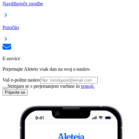
Navdihujoče zgodbe
Poročilo
E-novice
Prejemajte Aleteio vsak dan na svoj e-naslov.
Vaš e-poštni naslov
Strinjam se s prejemanjem vsebine in
pogoji.
Prijavite se