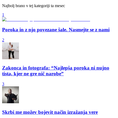
Najbolj brano v tej kategoriji ta mesec
1
Poroka in z njo povezane šale. Nasmejte se z nami
2
Zakonca in fotografa: “Najlepša poroka ni nujno
tista, kjer ne gre nič narobe”
3
Skrbi me možev bojevit način izražanja vere