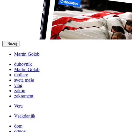
Nazaj
Martin Golob
duhovnik
Martin Golob
molitev
sveta maša
vlog
zakon
zakrament
Vera
Vsakdanjik
dom
odnosi