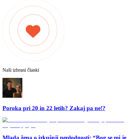
Naši izbrani članki
Poroka pri 20 in 22 letih? Zakaj pa ne!?
Mlada žena o izkušnji neplodnosti: “Bog se mi je