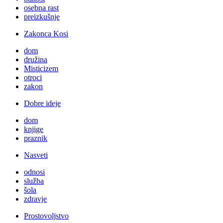
osebna rast
preizkušnje
Zakonca Kosi
dom
družina
Misticizem
otroci
zakon
Dobre ideje
dom
knjige
praznik
Nasveti
odnosi
služba
šola
zdravje
Prostovoljstvo