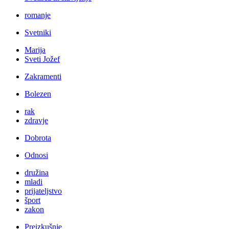
romanje
Svetniki
Marija
Sveti Jožef
Zakramenti
Bolezen
rak
zdravje
Dobrota
Odnosi
družina
mladi
prijateljstvo
šport
zakon
Preizkušnje