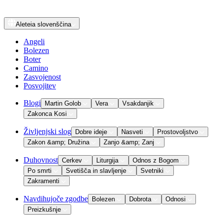
Aleteia
slovenščina
Angeli
Bolezen
Boter
Camino
Zasvojenost
Posvojitev
Blogi
Martin Golob
Vera
Vsakdanjik
Zakonca Kosi
Življenjski slog
Dobre ideje
Nasveti
Prostovoljstvo
Zakon &amp; Družina
Zanjo &amp; Zanj
Duhovnost
Cerkev
Liturgija
Odnos z Bogom
Po smrti
Svetišča in slavljenje
Svetniki
Zakramenti
Navdihujoče zgodbe
Bolezen
Dobrota
Odnosi
Preizkušnje