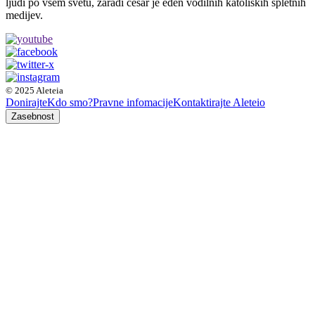
ljudi po vsem svetu, zaradi česar je eden vodilnih katoliških spletnih
medijev.
© 2025 Aleteia
Donirajte
Kdo smo?
Pravne infomacije
Kontaktirajte Aleteio
Zasebnost