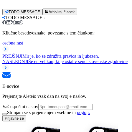
TODO MESSAGE
Arhiviraj članek
TODO MESSAGE
:
Ključne besede/oznake, povezane s tem člankom:
osebna rast
PREJŠNJI
Mir je, ko se združita pravica in ljubezen.
NASLEDNJI
Še en velikan, ki je ostal v senci slovenske zgodovine
E-novice
Prejemajte Aleteio vsak dan na svoj e-naslov.
Vaš e-poštni naslov
Strinjam se s prejemanjem vsebine in
pogoji.
Prijavite se