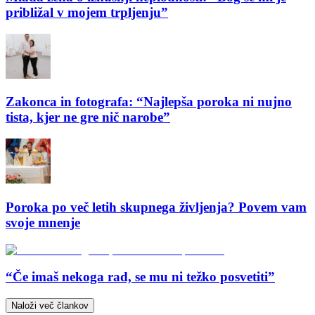
približal v mojem trpljenju”
Zakonca in fotografa: “Najlepša poroka ni nujno
tista, kjer ne gre nič narobe”
Poroka po več letih skupnega življenja? Povem vam
svoje mnenje
“Če imaš nekoga rad, se mu ni težko posvetiti”
Naloži več člankov