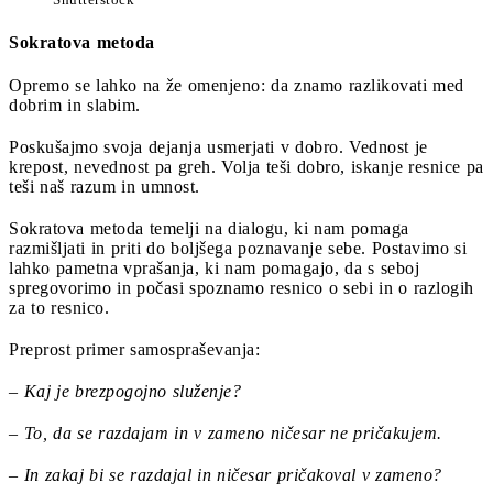
Sokratova metoda
Opremo se lahko na že omenjeno: da znamo razlikovati med
dobrim in slabim.
Poskušajmo svoja dejanja usmerjati v dobro. Vednost je
krepost, nevednost pa greh. Volja teši dobro, iskanje resnice pa
teši naš razum in umnost.
Sokratova metoda temelji na dialogu, ki nam pomaga
razmišljati in priti do boljšega poznavanje sebe. Postavimo si
lahko pametna vprašanja, ki nam pomagajo, da s seboj
spregovorimo in počasi spoznamo resnico o sebi in o razlogih
za to resnico.
Preprost primer samospraševanja:
– Kaj je brezpogojno služenje?
– To, da se razdajam in v zameno ničesar ne pričakujem.
– In zakaj bi se razdajal in ničesar pričakoval v zameno?