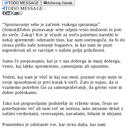
TODO MESSAGE
Arhiviraj članek
TODO MESSAGE
:
“Spoznavanje sebe je začetek vsakega spoznanja”
(Sokrat)
Dobro poznavanje sebe odpira vrsto možnosti in poti
do sreče. Zakaj? Ker je včasih za srečo potrebno narediti le
nekaj sprememb: odstraniti tisto, kar nam onemogoča, da bi do
izraza prišlo naše notranje bogastvo, in kar nam ne pusti
napredovati ali se razvijati v našem polju priložnosti.
Samo če prepoznamo, kar je v nas dobrega in manj dobrega,
vemo, kaj lahko spremenimo, zamenjamo ali opustimo.
Vedeti, kaj nam je všeč in kaj nas moti, poznati svoje meje in
svoje sposobnosti je prvi korak k sreči. Zato je nujno, da si
vzamemo potreben čas za samospraševanje, da gremo vase in
dobro pobrskamo.
Tako kot pospravljamo podstrešje in vržemo stran, česar ne
potrebujemo več ali nam več ne ustreza, tako moramo delati z
našimi vrednotami, verovanjem, navadami, hibami in idejami.
Pomembno je odstraniti vse, kar ovira duha, kar nam