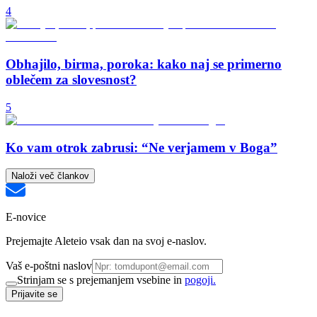
4
Obhajilo, birma, poroka: kako naj se primerno
oblečem za slovesnost?
5
Ko vam otrok zabrusi: “Ne verjamem v Boga”
Naloži več člankov
E-novice
Prejemajte Aleteio vsak dan na svoj e-naslov.
Vaš e-poštni naslov
Strinjam se s prejemanjem vsebine in
pogoji.
Prijavite se