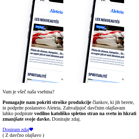
Vam je všeč naša vsebina?
Pomagajte nam pokriti stroške produkcije
člankov, ki jih berete,
in podprite poslanstvo Aleteia. Zahvaljujoč davčnim olajšavam
lahko podpirate
vodilno katoliško spletno stran na svetu in hkrati
zmanjšate svoje davke.
Donirajte zdaj.
Doniram zdaj
( Z davčno olajšavo )