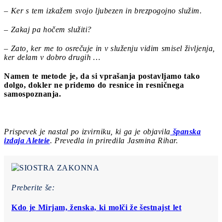
– Ker s tem izkažem svojo ljubezen in brezpogojno služim.
– Zakaj pa hočem služiti?
– Zato, ker me to osrečuje in v služenju vidim smisel življenja,
ker delam v dobro drugih …
Namen te metode je, da si vprašanja postavljamo tako
dolgo, dokler ne pridemo do resnice in resničnega
samospoznanja.
Prispevek je nastal po izvirniku, ki ga je objavila
španska
izdaja Aleteie
. Prevedla in priredila Jasmina Rihar.
Preberite še:
Kdo je Mirjam, ženska, ki molči že šestnajst let