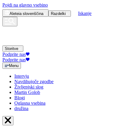
Pojdi na glavno vsebino
Iskanje
Aleteia
slovenščina
Razdelki
Storitve
Podprite nas
Podprite nas
Menu
Intervju
Navdihujoče zgodbe
Življenjski slog
Martin Golob
Blogi
Oglasna vsebina
družina