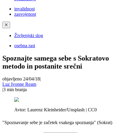
invalidnost
zasvojenost
✕
Življenjski slog
osebna rast
Spoznajte samega sebe s Sokratovo
metodo in postanite srečni
objavljeno 24/04/18
|
Luz Ivonne Ream
|
3
min branja
Avtor:
Laurenz Kleinheider/Unsplash | CC0
"Spoznavanje sebe je začetek vsakega spoznanja" (Sokrat)