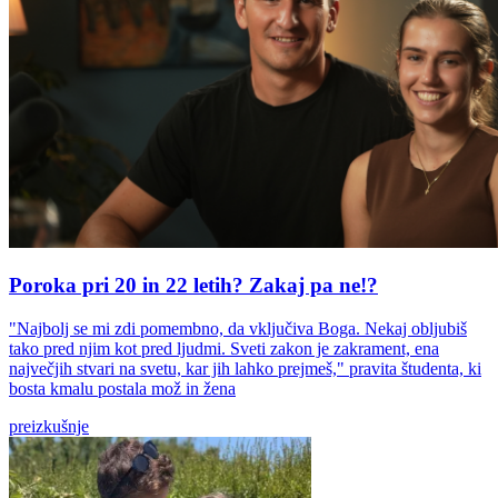
Poroka pri 20 in 22 letih? Zakaj pa ne!?
"Najbolj se mi zdi pomembno, da vključiva Boga. Nekaj obljubiš
tako pred njim kot pred ljudmi. Sveti zakon je zakrament, ena
največjih stvari na svetu, kar jih lahko prejmeš," pravita študenta, ki
bosta kmalu postala mož in žena
preizkušnje