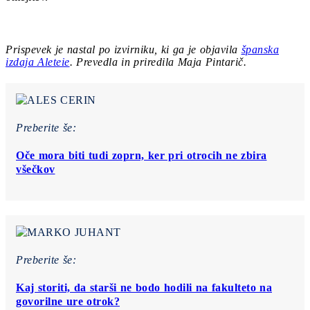
Prispevek je nastal po izvirniku, ki ga je objavila
španska
izdaja Aleteie
. Prevedla in priredila Maja Pintarič.
Preberite še:
Oče mora biti tudi zoprn, ker pri otrocih ne zbira
všečkov
Preberite še:
Kaj storiti, da starši ne bodo hodili na fakulteto na
govorilne ure otrok?