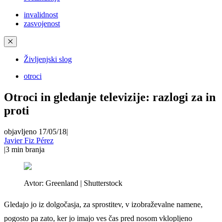
invalidnost
zasvojenost
✕
Življenjski slog
otroci
Otroci in gledanje televizije: razlogi za in
proti
objavljeno 17/05/18
|
Javier Fiz Pérez
|
3
min branja
Avtor:
Greenland | Shutterstock
Gledajo jo iz dolgočasja, za sprostitev, v izobraževalne namene,
pogosto pa zato, ker jo imajo ves čas pred nosom vklopljeno