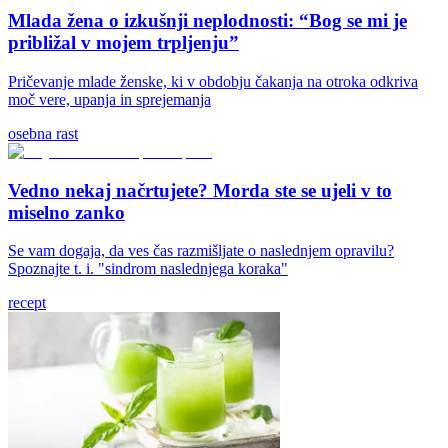
Mlada žena o izkušnji neplodnosti: “Bog se mi je
približal v mojem trpljenju”
Pričevanje mlade ženske, ki v obdobju čakanja na otroka odkriva
moč vere, upanja in sprejemanja
osebna rast
Vedno nekaj načrtujete? Morda ste se ujeli v to
miselno zanko
Se vam dogaja, da ves čas razmišljate o naslednjem opravilu?
Spoznajte t. i. "sindrom naslednjega koraka"
recept