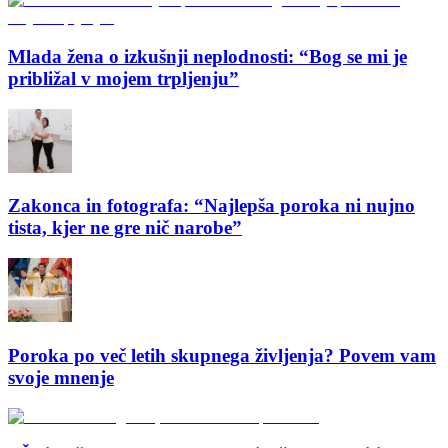
Mlada žena o izkušnji neplodnosti: “Bog se mi je
približal v mojem trpljenju”
Zakonca in fotografa: “Najlepša poroka ni nujno
tista, kjer ne gre nič narobe”
Poroka po več letih skupnega življenja? Povem vam
svoje mnenje