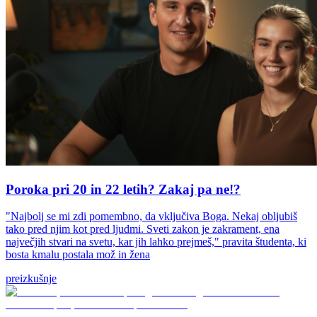
Poroka pri 20 in 22 letih? Zakaj pa ne!?
"Najbolj se mi zdi pomembno, da vključiva Boga. Nekaj obljubiš
tako pred njim kot pred ljudmi. Sveti zakon je zakrament, ena
največjih stvari na svetu, kar jih lahko prejmeš," pravita študenta, ki
bosta kmalu postala mož in žena
preizkušnje