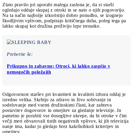
Zlato pravilo pri uporabi malega zaslona je, da si starši
ogledajo oddaje skupaj z otroki in se nato o njih pogovorijo.
Na ta način najbolje izkoristijo dobro ponudbo, se izognejo
škodljivim vplivom, podpirajo kritičnega duha, poleg tega pa
lahko skupaj kot družina preživijo lepe trenutke.
Preberite še:
Prikupno in zabavno: Otroci, ki lahko zaspijo v
nemogočih položajih
Odgovornost staršev pri kvantiteti in kvaliteti izbora oddaj je
izredno velika. Skrbijo za zdravo in živo sobivanje in
sodelovanje med vsemi družinskimi člani, kar zahteva
postavitev dogovorov in omejitev za gledanje televizije. In
pametno je porabiti vse dosegljive ukrepe, da bi otroke v čim
večji meri obvarovali tistih negativnih vplivov, ki jih televizija
nanje ima, kadar jo gledajo brez kakršnihkoli kriterijev in
omejitev.