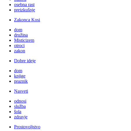
osebna rast
preizkušnje
Zakonca Kosi
dom
družina
Misticizem
otroci
zakon
Dobre ideje
dom
knjige
praznik
Nasveti
odnosi
služba
šola
zdravje
Prostovoljstvo