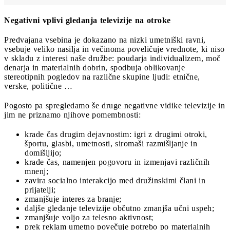
Negativni vplivi gledanja televizije na otroke
Predvajana vsebina je dokazano na nizki umetniški ravni,
vsebuje veliko nasilja in večinoma poveličuje vrednote, ki niso
v skladu z interesi naše družbe: poudarja individualizem, moč
denarja in materialnih dobrin, spodbuja oblikovanje
stereotipnih pogledov na različne skupine ljudi: etnične,
verske, politične …
Pogosto pa spregledamo še druge negativne vidike televizije in
jim ne priznamo njihove pomembnosti:
krade čas drugim dejavnostim: igri z drugimi otroki,
športu, glasbi, umetnosti, siromaši razmišljanje in
domišljijo;
krade čas, namenjen pogovoru in izmenjavi različnih
mnenj;
zavira socialno interakcijo med družinskimi člani in
prijatelji;
zmanjšuje interes za branje;
daljše gledanje televizije občutno zmanjša učni uspeh;
zmanjšuje voljo za telesno aktivnost;
prek reklam umetno povečuje potrebo po materialnih