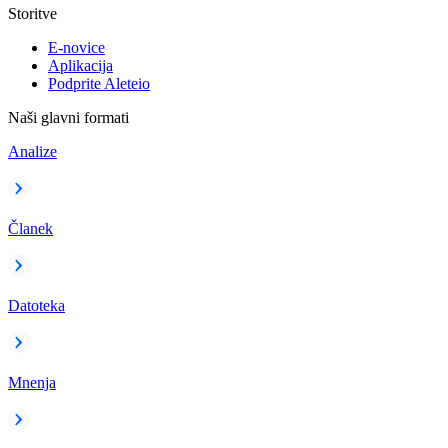
Storitve
E-novice
Aplikacija
Podprite Aleteio
Naši glavni formati
Analize
Članek
Datoteka
Mnenja