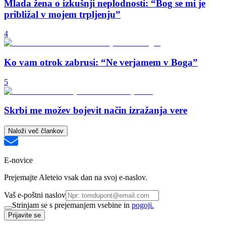
Mlada žena o izkušnji neplodnosti: “Bog se mi je
približal v mojem trpljenju”
4
Ko vam otrok zabrusi: “Ne verjamem v Boga”
5
Skrbi me možev bojevit način izražanja vere
Naloži več člankov
E-novice
Prejemajte Aleteio vsak dan na svoj e-naslov.
Vaš e-poštni naslov
Strinjam se s prejemanjem vsebine in
pogoji.
Prijavite se