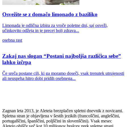
Osvežite se z domačo limonado z baziliko
Limonada je odlična izbira za vroče poletne dni, saj osveži,
učinkovito odžeja in je precej bolj zdrava...
osebna rast
Zakaj nas slogan “Postani najboljša različica sebe”
lahko izčrpa
Če sreča postane cilj, ki ga moramo doseči, vsak trenutek utrujenosti
ali neuspeha hitro dobi pridih osebnega...
Zagnan leta 2013, je Aleteia brezplačen spletni dnevnik z novicami.
Spletna stran je objavljena v šestih jezikih (francoščini, angleščini,
portugalščini, španščini, poljščini in slovenščini). Vsak mesec
Aleteio obišče več kot 10 milijonov bralcev prek spletne strani,