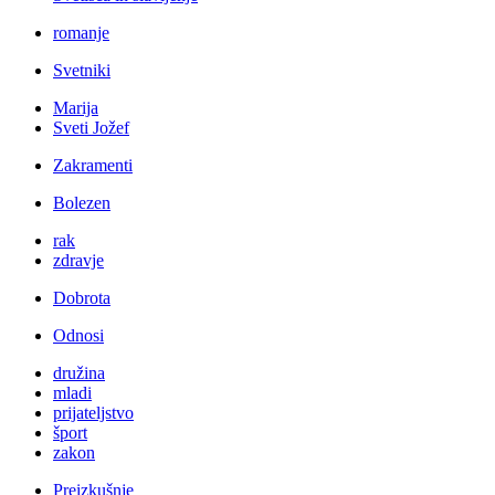
romanje
Svetniki
Marija
Sveti Jožef
Zakramenti
Bolezen
rak
zdravje
Dobrota
Odnosi
družina
mladi
prijateljstvo
šport
zakon
Preizkušnje