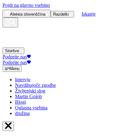
Pojdi na glavno vsebino
Iskanje
Aleteia
slovenščina
Razdelki
Storitve
Podprite nas
Podprite nas
Menu
Intervju
Navdihujoče zgodbe
Življenjski slog
Martin Golob
Blogi
Oglasna vsebina
družina