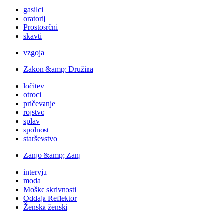
gasilci
oratorij
Prostosrčni
skavti
vzgoja
Zakon &amp; Družina
ločitev
otroci
pričevanje
rojstvo
splav
spolnost
starševstvo
Zanjo &amp; Zanj
intervju
moda
Moške skrivnosti
Oddaja Reflektor
Ženska ženski