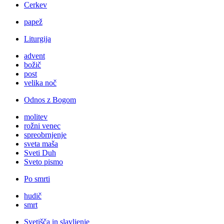
Cerkev
papež
Liturgija
advent
božič
post
velika noč
Odnos z Bogom
molitev
rožni venec
spreobrnjenje
sveta maša
Sveti Duh
Sveto pismo
Po smrti
hudič
smrt
Svetišča in slavljenje