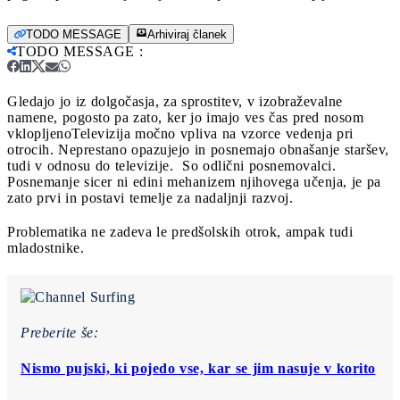
TODO MESSAGE
Arhiviraj članek
TODO MESSAGE
:
Gledajo jo iz dolgočasja, za sprostitev, v izobraževalne
namene, pogosto pa zato, ker jo imajo ves čas pred nosom
vklopljeno
Televizija močno vpliva na vzorce vedenja pri
otrocih. Neprestano opazujejo in posnemajo obnašanje staršev,
tudi v odnosu do televizije. So odlični posnemovalci.
Posnemanje sicer ni edini mehanizem njihovega učenja, je pa
zato prvi in postavi temelje za nadaljnji razvoj.
Problematika ne zadeva le predšolskih otrok, ampak tudi
mladostnike.
Preberite še:
Nismo pujski, ki pojedo vse, kar se jim nasuje v korito