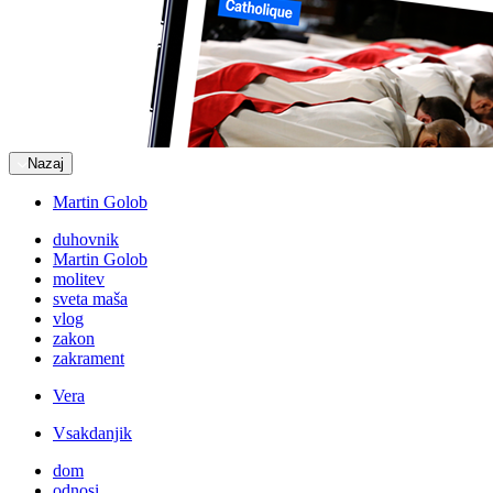
Nazaj
Martin Golob
duhovnik
Martin Golob
molitev
sveta maša
vlog
zakon
zakrament
Vera
Vsakdanjik
dom
odnosi