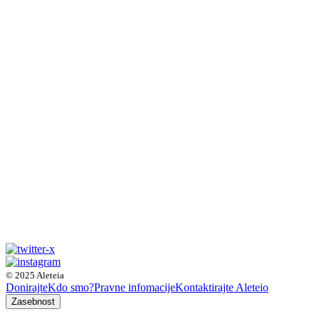
© 2025 Aleteia
Donirajte
Kdo smo?
Pravne infomacije
Kontaktirajte Aleteio
Zasebnost