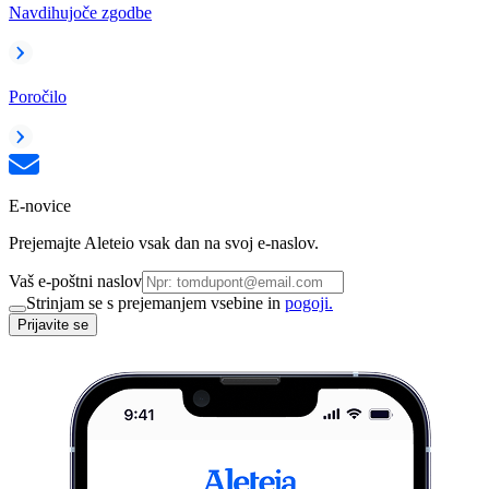
Navdihujoče zgodbe
Poročilo
E-novice
Prejemajte Aleteio vsak dan na svoj e-naslov.
Vaš e-poštni naslov
Strinjam se s prejemanjem vsebine in
pogoji.
Prijavite se