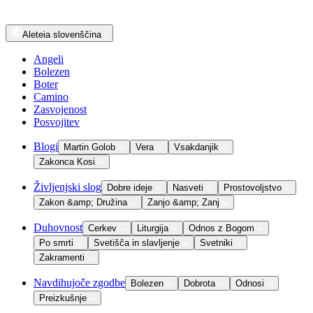
Aleteia
slovenščina
Angeli
Bolezen
Boter
Camino
Zasvojenost
Posvojitev
Blogi
Martin Golob
Vera
Vsakdanjik
Zakonca Kosi
Življenjski slog
Dobre ideje
Nasveti
Prostovoljstvo
Zakon &amp; Družina
Zanjo &amp; Zanj
Duhovnost
Cerkev
Liturgija
Odnos z Bogom
Po smrti
Svetišča in slavljenje
Svetniki
Zakramenti
Navdihujoče zgodbe
Bolezen
Dobrota
Odnosi
Preizkušnje