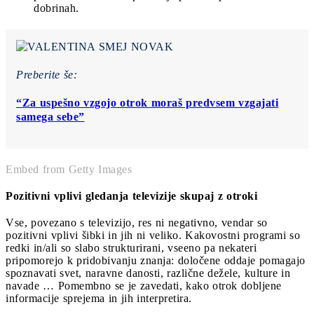
dobrinah.
Preberite še:
“Za uspešno vzgojo otrok moraš predvsem vzgajati
samega sebe”
Embed from Getty Images
Pozitivni vplivi gledanja televizije skupaj z otroki
Vse, povezano s televizijo, res ni negativno, vendar so
pozitivni vplivi šibki in jih ni veliko. Kakovostni programi so
redki in/ali so slabo strukturirani, vseeno pa nekateri
pripomorejo k pridobivanju znanja: določene oddaje pomagajo
spoznavati svet, naravne danosti, različne dežele, kulture in
navade … Pomembno se je zavedati, kako otrok dobljene
informacije sprejema in jih interpretira.