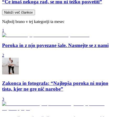
“Če imaš nekoga rad, se mu ni težko posvetiti”
Naloži več člankov
Najbolj brano v tej kategoriji ta mesec
1
Poroka in z njo povezane šale. Nasmejte se z nami
2
Zakonca in fotografa: “Najlepša poroka ni nujno
tista, kjer ne gre nič narobe”
3