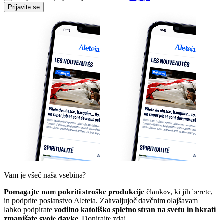
Prijavite se
Vam je všeč naša vsebina?
Pomagajte nam pokriti stroške produkcije
člankov, ki jih berete,
in podprite poslanstvo Aleteia. Zahvaljujoč davčnim olajšavam
lahko podpirate
vodilno katoliško spletno stran na svetu in hkrati
zmanjšate svoje davke.
Donirajte zdaj.