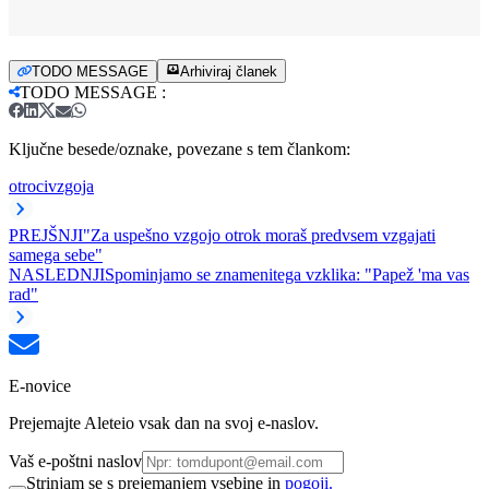
TODO MESSAGE
Arhiviraj članek
TODO MESSAGE
:
Ključne besede/oznake, povezane s tem člankom:
otroci
vzgoja
PREJŠNJI
"Za uspešno vzgojo otrok moraš predvsem vzgajati
samega sebe"
NASLEDNJI
Spominjamo se znamenitega vzklika: "Papež 'ma vas
rad"
E-novice
Prejemajte Aleteio vsak dan na svoj e-naslov.
Vaš e-poštni naslov
Strinjam se s prejemanjem vsebine in
pogoji.