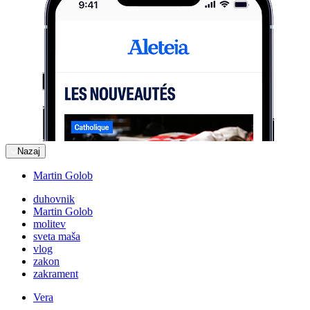
Nazaj
Martin Golob
duhovnik
Martin Golob
molitev
sveta maša
vlog
zakon
zakrament
Vera