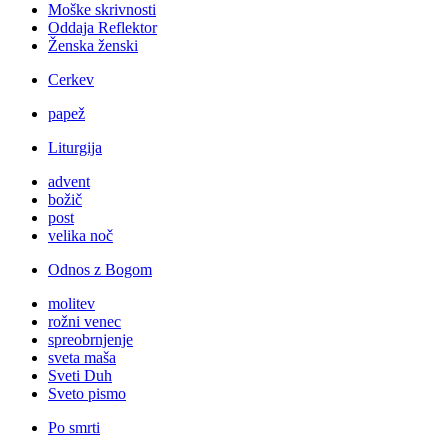
Moške skrivnosti
Oddaja Reflektor
Ženska ženski
Cerkev
papež
Liturgija
advent
božič
post
velika noč
Odnos z Bogom
molitev
rožni venec
spreobrnjenje
sveta maša
Sveti Duh
Sveto pismo
Po smrti