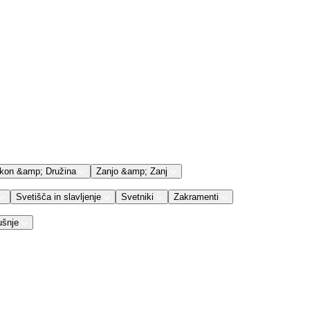
kon &amp; Družina
Zanjo &amp; Zanj
Svetišča in slavljenje
Svetniki
Zakramenti
ušnje