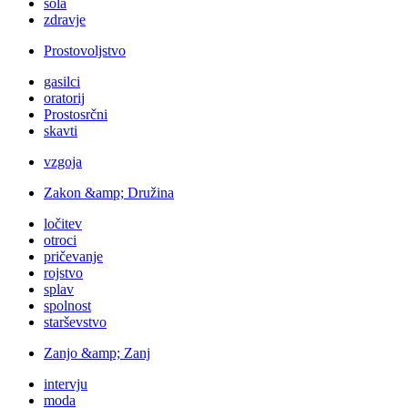
šola
zdravje
Prostovoljstvo
gasilci
oratorij
Prostosrčni
skavti
vzgoja
Zakon &amp; Družina
ločitev
otroci
pričevanje
rojstvo
splav
spolnost
starševstvo
Zanjo &amp; Zanj
intervju
moda