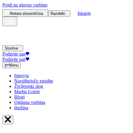
Pojdi na glavno vsebino
Iskanje
Aleteia
slovenščina
Razdelki
Storitve
Podprite nas
Podprite nas
Menu
Intervju
Navdihujoče zgodbe
Življenjski slog
Martin Golob
Blogi
Oglasna vsebina
družina