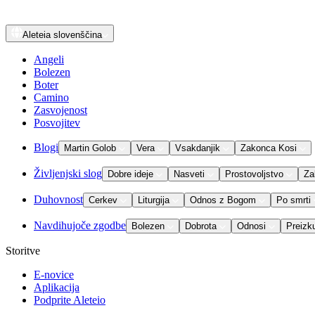
Aleteia
slovenščina
Angeli
Bolezen
Boter
Camino
Zasvojenost
Posvojitev
Blogi
Martin Golob
Vera
Vsakdanjik
Zakonca Kosi
Življenjski slog
Dobre ideje
Nasveti
Prostovoljstvo
Za
Duhovnost
Cerkev
Liturgija
Odnos z Bogom
Po smrti
Navdihujoče zgodbe
Bolezen
Dobrota
Odnosi
Preizk
Storitve
E-novice
Aplikacija
Podprite Aleteio