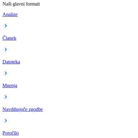
Naši glavni formati
Analize
Članek
Datoteka
Mnenja
Navdihujoče zgodbe
Poročilo