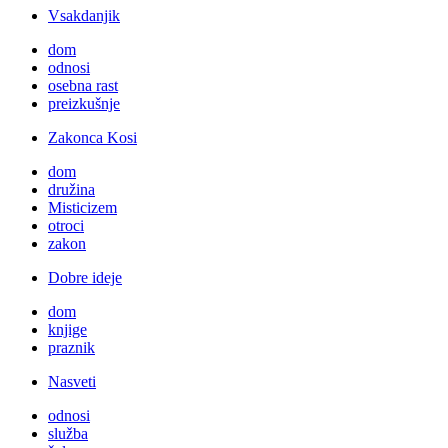
Vsakdanjik
dom
odnosi
osebna rast
preizkušnje
Zakonca Kosi
dom
družina
Misticizem
otroci
zakon
Dobre ideje
dom
knjige
praznik
Nasveti
odnosi
služba