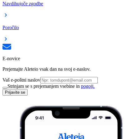
Navdihujoče zgodbe
Poročilo
E-novice
Prejemajte Aleteio vsak dan na svoj e-naslov.
Vaš e-poštni naslov
Strinjam se s prejemanjem vsebine in
pogoji.
Prijavite se