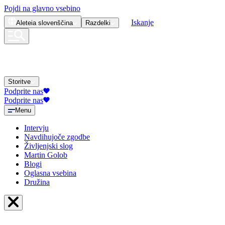
Pojdi na glavno vsebino
Iskanje
Aleteia
slovenščina
Razdelki
Storitve
Podprite nas
Podprite nas
Menu
Intervju
Navdihujoče zgodbe
Življenjski slog
Martin Golob
Blogi
Oglasna vsebina
Družina