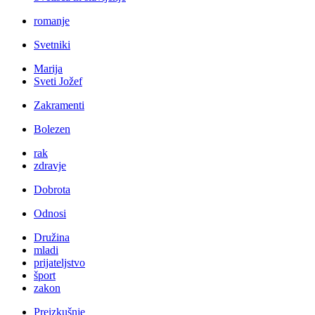
romanje
Svetniki
Marija
Sveti Jožef
Zakramenti
Bolezen
rak
zdravje
Dobrota
Odnosi
Družina
mladi
prijateljstvo
šport
zakon
Preizkušnje