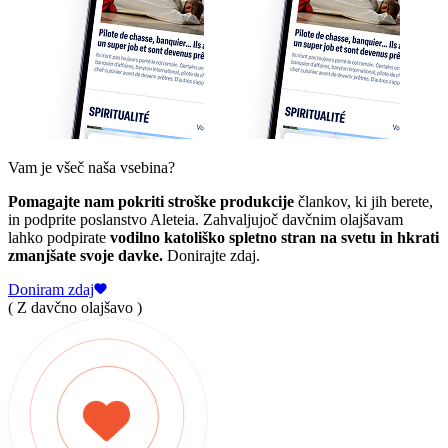
Vam je všeč naša vsebina?
Pomagajte nam pokriti stroške produkcije
člankov, ki jih berete,
in podprite poslanstvo Aleteia. Zahvaljujoč davčnim olajšavam
lahko podpirate
vodilno katoliško spletno stran na svetu in hkrati
zmanjšate svoje davke.
Donirajte zdaj.
Doniram zdaj
( Z davčno olajšavo )