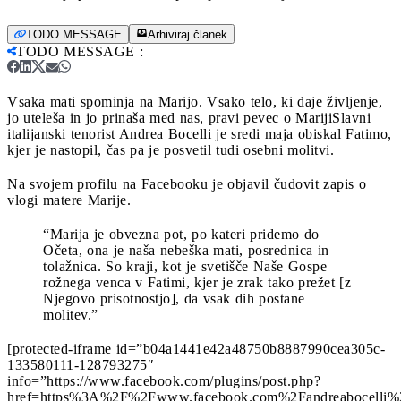
TODO MESSAGE
Arhiviraj članek
TODO MESSAGE
:
Vsaka mati spominja na Marijo. Vsako telo, ki daje življenje,
jo uteleša in jo prinaša med nas, pravi pevec o Mariji
Slavni
italijanski tenorist Andrea Bocelli je sredi maja obiskal Fatimo,
kjer je nastopil, čas pa je posvetil tudi osebni molitvi.
Na svojem profilu na Facebooku je objavil čudovit zapis o
vlogi matere Marije.
“Marija je obvezna pot, po kateri pridemo do
Očeta, ona je naša nebeška mati, posrednica in
tolažnica. So kraji, kot je svetišče Naše Gospe
rožnega venca v Fatimi, kjer je zrak tako prežet [z
Njegovo prisotnostjo], da vsak dih postane
molitev.”
[protected-iframe id=”b04a1441e42a48750b8887990cea305c-
133580111-128793275″
info=”https://www.facebook.com/plugins/post.php?
href=https%3A%2F%2Fwww.facebook.com%2Fandreabocelli%