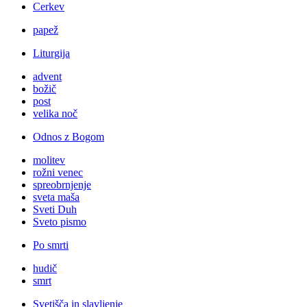
Cerkev
papež
Liturgija
advent
božič
post
velika noč
Odnos z Bogom
molitev
rožni venec
spreobrnjenje
sveta maša
Sveti Duh
Sveto pismo
Po smrti
hudič
smrt
Svetišča in slavljenje