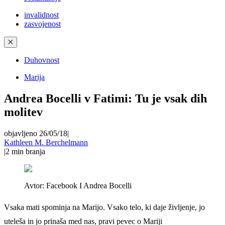
invalidnost
zasvojenost
✕
Duhovnost
Marija
Andrea Bocelli v Fatimi: Tu je vsak dih
molitev
objavljeno 26/05/18
|
Kathleen M. Berchelmann
|
2
min branja
Avtor:
Facebook I Andrea Bocelli
Vsaka mati spominja na Marijo. Vsako telo, ki daje življenje, jo
uteleša in jo prinaša med nas, pravi pevec o Mariji