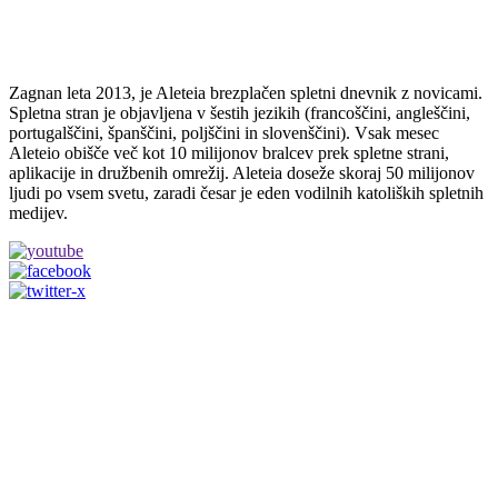
Zagnan leta 2013, je Aleteia brezplačen spletni dnevnik z novicami.
Spletna stran je objavljena v šestih jezikih (francoščini, angleščini,
portugalščini, španščini, poljščini in slovenščini). Vsak mesec
Aleteio obišče več kot 10 milijonov bralcev prek spletne strani,
aplikacije in družbenih omrežij. Aleteia doseže skoraj 50 milijonov
ljudi po vsem svetu, zaradi česar je eden vodilnih katoliških spletnih
medijev.