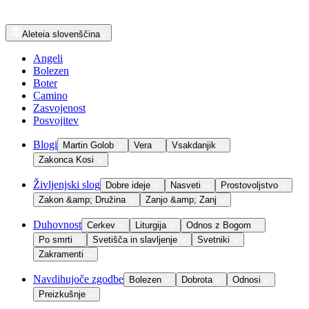
Aleteia
slovenščina
Angeli
Bolezen
Boter
Camino
Zasvojenost
Posvojitev
Blogi
Martin Golob
Vera
Vsakdanjik
Zakonca Kosi
Življenjski slog
Dobre ideje
Nasveti
Prostovoljstvo
Zakon &amp; Družina
Zanjo &amp; Zanj
Duhovnost
Cerkev
Liturgija
Odnos z Bogom
Po smrti
Svetišča in slavljenje
Svetniki
Zakramenti
Navdihujoče zgodbe
Bolezen
Dobrota
Odnosi
Preizkušnje