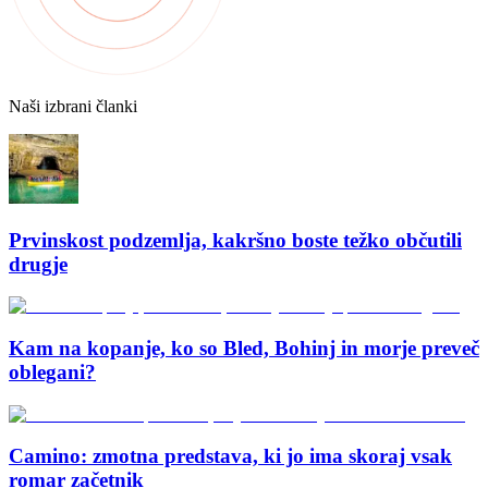
Naši izbrani članki
Prvinskost podzemlja, kakršno boste težko občutili
drugje
Kam na kopanje, ko so Bled, Bohinj in morje preveč
oblegani?
Camino: zmotna predstava, ki jo ima skoraj vsak
romar začetnik