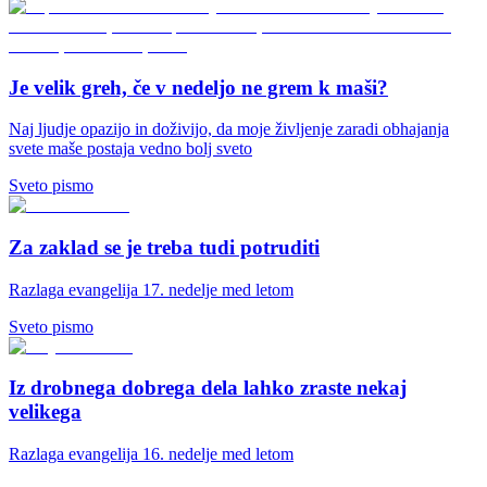
Je velik greh, če v nedeljo ne grem k maši?
Naj ljudje opazijo in doživijo, da moje življenje zaradi obhajanja
svete maše postaja vedno bolj sveto
Sveto pismo
Za zaklad se je treba tudi potruditi
Razlaga evangelija 17. nedelje med letom
Sveto pismo
Iz drobnega dobrega dela lahko zraste nekaj
velikega
Razlaga evangelija 16. nedelje med letom