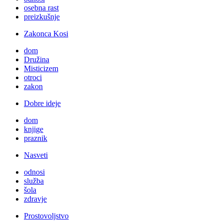
osebna rast
preizkušnje
Zakonca Kosi
dom
Družina
Misticizem
otroci
zakon
Dobre ideje
dom
knjige
praznik
Nasveti
odnosi
služba
šola
zdravje
Prostovoljstvo