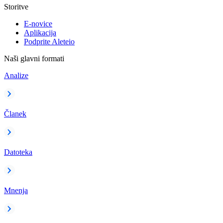
Storitve
E-novice
Aplikacija
Podprite Aleteio
Naši glavni formati
Analize
Članek
Datoteka
Mnenja