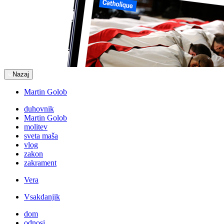
Nazaj
Martin Golob
duhovnik
Martin Golob
molitev
sveta maša
vlog
zakon
zakrament
Vera
Vsakdanjik
dom
odnosi