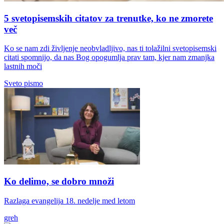
5 svetopisemskih citatov za trenutke, ko ne zmorete
več
Ko se nam zdi življenje neobvladljivo, nas ti tolažilni svetopisemski
citati spomnijo, da nas Bog opogumlja prav tam, kjer nam zmanjka
lastnih moči
Sveto pismo
Ko delimo, se dobro množi
Razlaga evangelija 18. nedelje med letom
greh