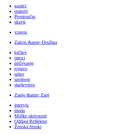
gasilci
oratorij
Prostosrčni
skavti
vzgoja
Zakon &amp; Družina
ločitev
otroci
pričevanje
rojstvo
splav
spolnost
starševstvo
Zanjo &amp; Zanj
intervju
moda
Moške skrivnosti
Oddaja Reflektor
Ženska ženski