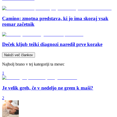
Camino: zmotna predstava, ki jo ima skoraj vsak
romar začetnik
Deček kljub težki diagnozi naredil prve korake
Naloži več člankov
Najbolj brano v tej kategoriji ta mesec
1
Je velik greh, če v nedeljo ne grem k maši?
2