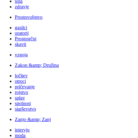
šola
zdravje
Prostovoljstvo
gasilci
oratorij
Prostosrčni
skavti
vzgoja
Zakon &amp; Družina
ločitev
otroci
pričevanje
rojstvo
splav
spolnost
starševstvo
Zanjo &amp; Zanj
intervju
moda