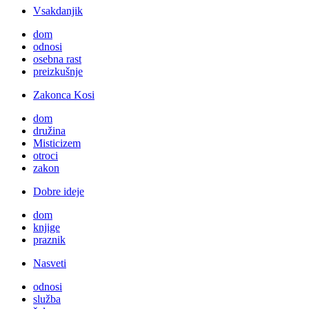
Vsakdanjik
dom
odnosi
osebna rast
preizkušnje
Zakonca Kosi
dom
družina
Misticizem
otroci
zakon
Dobre ideje
dom
knjige
praznik
Nasveti
odnosi
služba