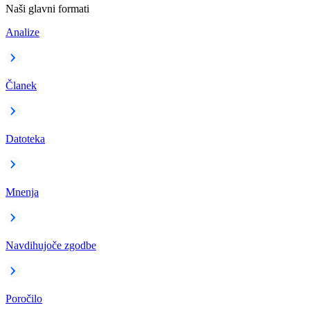
Naši glavni formati
Analize
Članek
Datoteka
Mnenja
Navdihujoče zgodbe
Poročilo