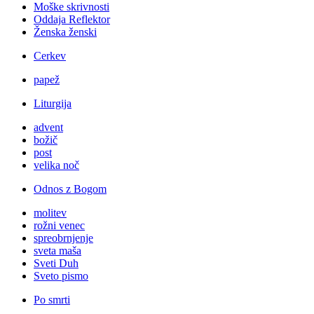
Moške skrivnosti
Oddaja Reflektor
Ženska ženski
Cerkev
papež
Liturgija
advent
božič
post
velika noč
Odnos z Bogom
molitev
rožni venec
spreobrnjenje
sveta maša
Sveti Duh
Sveto pismo
Po smrti