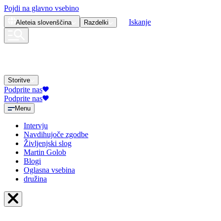
Pojdi na glavno vsebino
Iskanje
Aleteia
slovenščina
Razdelki
Storitve
Podprite nas
Podprite nas
Menu
Intervju
Navdihujoče zgodbe
Življenjski slog
Martin Golob
Blogi
Oglasna vsebina
družina