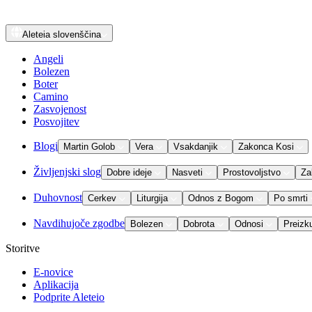
Aleteia
slovenščina
Angeli
Bolezen
Boter
Camino
Zasvojenost
Posvojitev
Blogi
Martin Golob
Vera
Vsakdanjik
Zakonca Kosi
Življenjski slog
Dobre ideje
Nasveti
Prostovoljstvo
Za
Duhovnost
Cerkev
Liturgija
Odnos z Bogom
Po smrti
Navdihujoče zgodbe
Bolezen
Dobrota
Odnosi
Preizk
Storitve
E-novice
Aplikacija
Podprite Aleteio