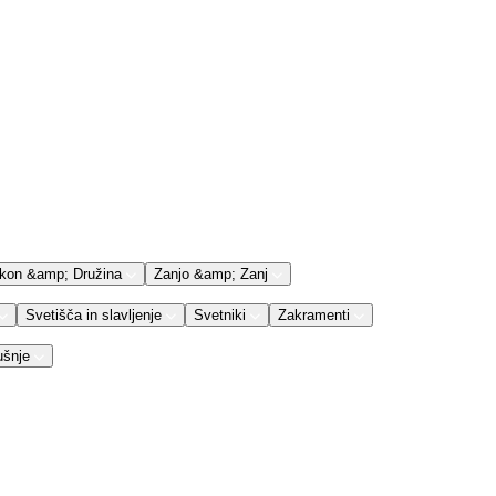
kon &amp; Družina
Zanjo &amp; Zanj
Svetišča in slavljenje
Svetniki
Zakramenti
ušnje