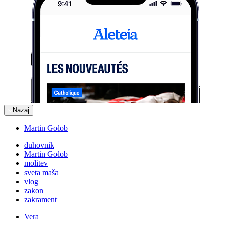
Nazaj
Martin Golob
duhovnik
Martin Golob
molitev
sveta maša
vlog
zakon
zakrament
Vera