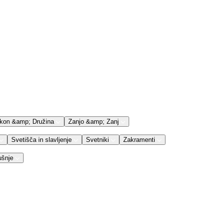
kon &amp; Družina
Zanjo &amp; Zanj
Svetišča in slavljenje
Svetniki
Zakramenti
ušnje