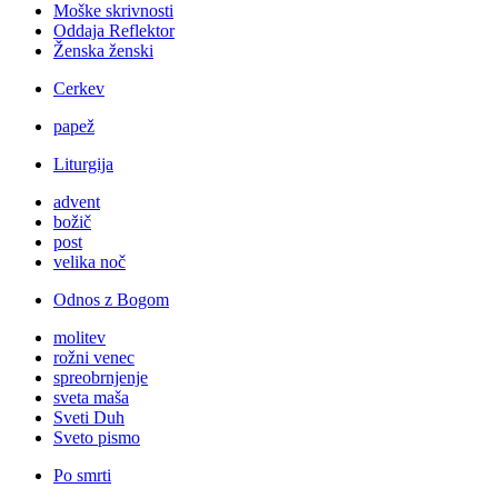
Moške skrivnosti
Oddaja Reflektor
Ženska ženski
Cerkev
papež
Liturgija
advent
božič
post
velika noč
Odnos z Bogom
molitev
rožni venec
spreobrnjenje
sveta maša
Sveti Duh
Sveto pismo
Po smrti