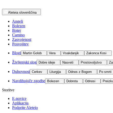
Aleteia
slovenščina
Angeli
Bolezen
Boter
Camino
Zasvojenost
Posvojitev
Blogi
Martin Golob
Vera
Vsakdanjik
Zakonca Kosi
Življenjski slog
Dobre ideje
Nasveti
Prostovoljstvo
Za
Duhovnost
Cerkev
Liturgija
Odnos z Bogom
Po smrti
Navdihujoče zgodbe
Bolezen
Dobrota
Odnosi
Preizk
Storitve
E-novice
Aplikacija
Podprite Aleteio