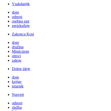
Vsakdanjik
dom
odnosi
osebna rast
preizkušnje
Zakonca Kosi
dom
družina
Misticizem
otroci
zakon
Dobre ideje
dom
knjige
praznik
Nasveti
odnosi
služba