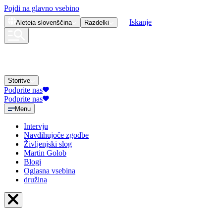
Pojdi na glavno vsebino
Iskanje
Aleteia
slovenščina
Razdelki
Storitve
Podprite nas
Podprite nas
Menu
Intervju
Navdihujoče zgodbe
Življenjski slog
Martin Golob
Blogi
Oglasna vsebina
družina