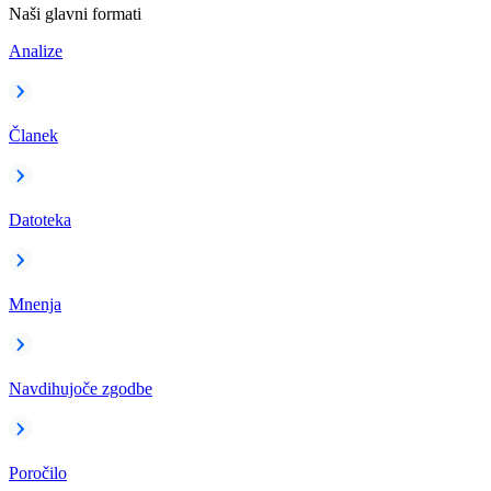
Naši glavni formati
Analize
Članek
Datoteka
Mnenja
Navdihujoče zgodbe
Poročilo