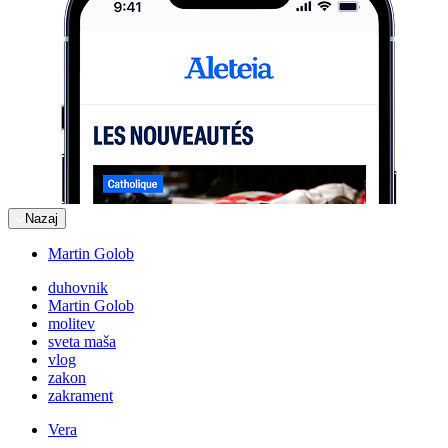
Nazaj
Martin Golob
duhovnik
Martin Golob
molitev
sveta maša
vlog
zakon
zakrament
Vera