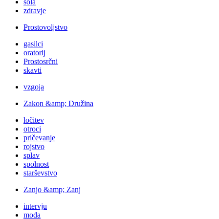
šola
zdravje
Prostovoljstvo
gasilci
oratorij
Prostosrčni
skavti
vzgoja
Zakon &amp; Družina
ločitev
otroci
pričevanje
rojstvo
splav
spolnost
starševstvo
Zanjo &amp; Zanj
intervju
moda