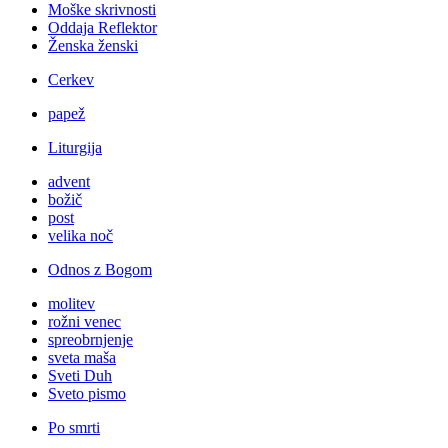
Moške skrivnosti
Oddaja Reflektor
Ženska ženski
Cerkev
papež
Liturgija
advent
božič
post
velika noč
Odnos z Bogom
molitev
rožni venec
spreobrnjenje
sveta maša
Sveti Duh
Sveto pismo
Po smrti