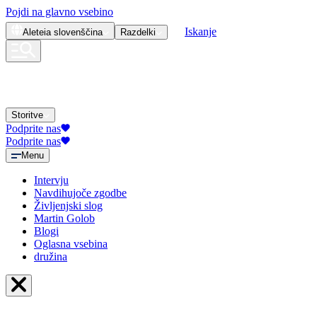
Pojdi na glavno vsebino
Iskanje
Aleteia
slovenščina
Razdelki
Storitve
Podprite nas
Podprite nas
Menu
Intervju
Navdihujoče zgodbe
Življenjski slog
Martin Golob
Blogi
Oglasna vsebina
družina