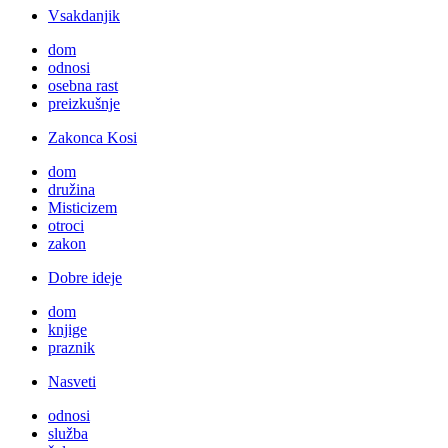
Vsakdanjik
dom
odnosi
osebna rast
preizkušnje
Zakonca Kosi
dom
družina
Misticizem
otroci
zakon
Dobre ideje
dom
knjige
praznik
Nasveti
odnosi
služba