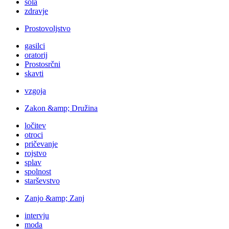
šola
zdravje
Prostovoljstvo
gasilci
oratorij
Prostosrčni
skavti
vzgoja
Zakon &amp; Družina
ločitev
otroci
pričevanje
rojstvo
splav
spolnost
starševstvo
Zanjo &amp; Zanj
intervju
moda