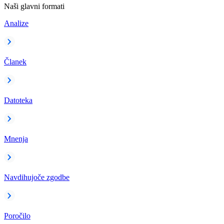
Naši glavni formati
Analize
Članek
Datoteka
Mnenja
Navdihujoče zgodbe
Poročilo