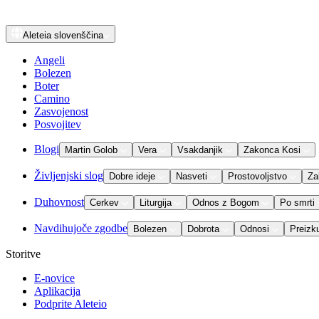
Aleteia
slovenščina
Angeli
Bolezen
Boter
Camino
Zasvojenost
Posvojitev
Blogi
Martin Golob
Vera
Vsakdanjik
Zakonca Kosi
Življenjski slog
Dobre ideje
Nasveti
Prostovoljstvo
Za
Duhovnost
Cerkev
Liturgija
Odnos z Bogom
Po smrti
Navdihujoče zgodbe
Bolezen
Dobrota
Odnosi
Preizk
Storitve
E-novice
Aplikacija
Podprite Aleteio