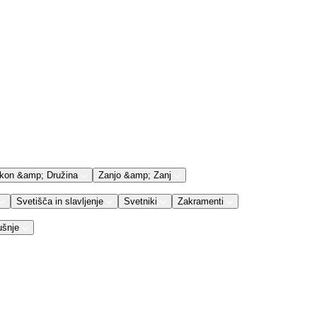
kon &amp; Družina
Zanjo &amp; Zanj
Svetišča in slavljenje
Svetniki
Zakramenti
ušnje