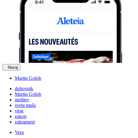
Nazaj
Martin Golob
duhovnik
Martin Golob
molitev
sveta maša
vlog
zakon
zakrament
Vera