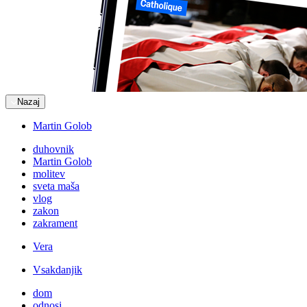
Nazaj
Martin Golob
duhovnik
Martin Golob
molitev
sveta maša
vlog
zakon
zakrament
Vera
Vsakdanjik
dom
odnosi