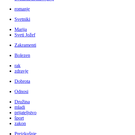
romanje
Svetniki
Marija
Sveti Jožef
Zakramenti
Bolezen
rak
zdravje
Dobrota
Odnosi
Družina
mladi
prijateljstvo
šport
zakon
Preizkušnje