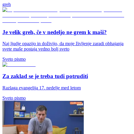
greh
Je velik greh, če v nedeljo ne grem k maši?
Naj ljudje opazijo in doživijo, da moje življenje zaradi obhajanja
svete maše postaja vedno bolj sveto
Sveto pismo
Za zaklad se je treba tudi potruditi
Razlaga evangelija 17. nedelje med letom
Sveto pismo