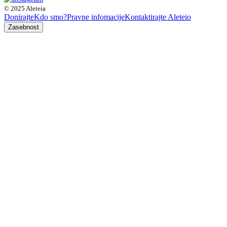
© 2025 Aleteia
Donirajte
Kdo smo?
Pravne infomacije
Kontaktirajte Aleteio
Zasebnost