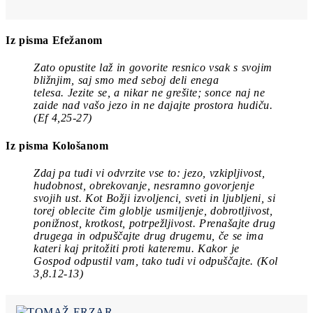
Iz pisma Efežanom
Zato opustite laž in
govorite resnico vsak s svojim
bližnjim
, saj smo med seboj deli enega
telesa.
Jezite se, a nikar ne grešite
; sonce naj ne
zaide nad vašo jezo in ne dajajte prostora hudiču.
(Ef 4,25-27)
Iz pisma Kološanom
Zdaj pa tudi vi odvrzite vse to: jezo, vzkipljivost,
hudobnost, obrekovanje, nesramno govorjenje
svojih ust. Kot Božji izvoljenci, sveti in ljubljeni, si
torej oblecite čim globlje usmiljenje, dobrotljivost,
ponižnost, krotkost, potrpežljivost. Prenašajte drug
drugega in odpuščajte drug drugemu, če se ima
kateri kaj pritožiti proti kateremu. Kakor je
Gospod odpustil vam, tako tudi vi odpuščajte. (Kol
3,8.12-13)