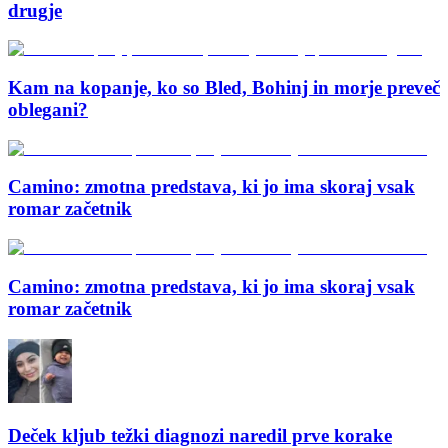
drugje
Kam na kopanje, ko so Bled, Bohinj in morje preveč
oblegani?
Camino: zmotna predstava, ki jo ima skoraj vsak
romar začetnik
Camino: zmotna predstava, ki jo ima skoraj vsak
romar začetnik
Deček kljub težki diagnozi naredil prve korake