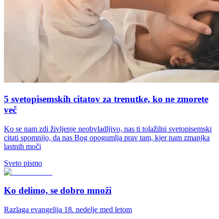
5 svetopisemskih citatov za trenutke, ko ne zmorete
več
Ko se nam zdi življenje neobvladljivo, nas ti tolažilni svetopisemski
citati spomnijo, da nas Bog opogumlja prav tam, kjer nam zmanjka
lastnih moči
Sveto pismo
Ko delimo, se dobro množi
Razlaga evangelija 18. nedelje med letom