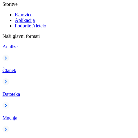
Storitve
E-novice
Aplikacija
Podprite Aleteio
Naši glavni formati
Analize
Članek
Datoteka
Mnenja