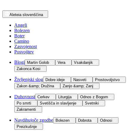
Aleteia
slovenščina
Angeli
Bolezen
Boter
Camino
Zasvojenost
Posvojitev
Blogi
Martin Golob
Vera
Vsakdanjik
Zakonca Kosi
Življenjski slog
Dobre ideje
Nasveti
Prostovoljstvo
Zakon &amp; Družina
Zanjo &amp; Zanj
Duhovnost
Cerkev
Liturgija
Odnos z Bogom
Po smrti
Svetišča in slavljenje
Svetniki
Zakramenti
Navdihujoče zgodbe
Bolezen
Dobrota
Odnosi
Preizkušnje