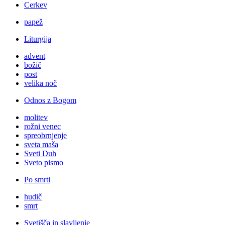
Cerkev
papež
Liturgija
advent
božič
post
velika noč
Odnos z Bogom
molitev
rožni venec
spreobrnjenje
sveta maša
Sveti Duh
Sveto pismo
Po smrti
hudič
smrt
Svetišča in slavljenje