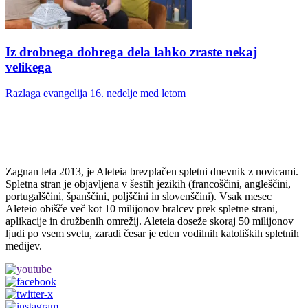
Iz drobnega dobrega dela lahko zraste nekaj
velikega
Razlaga evangelija 16. nedelje med letom
Zagnan leta 2013, je Aleteia brezplačen spletni dnevnik z novicami.
Spletna stran je objavljena v šestih jezikih (francoščini, angleščini,
portugalščini, španščini, poljščini in slovenščini). Vsak mesec
Aleteio obišče več kot 10 milijonov bralcev prek spletne strani,
aplikacije in družbenih omrežij. Aleteia doseže skoraj 50 milijonov
ljudi po vsem svetu, zaradi česar je eden vodilnih katoliških spletnih
medijev.