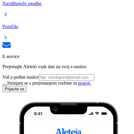
Navdihujoče zgodbe
Poročilo
E-novice
Prejemajte Aleteio vsak dan na svoj e-naslov.
Vaš e-poštni naslov
Strinjam se s prejemanjem vsebine in
pogoji.
Prijavite se