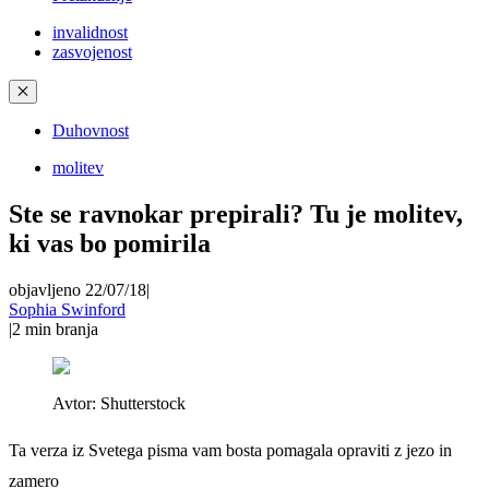
invalidnost
zasvojenost
✕
Duhovnost
molitev
Ste se ravnokar prepirali? Tu je molitev,
ki vas bo pomirila
objavljeno 22/07/18
|
Sophia Swinford
|
2
min branja
Avtor:
Shutterstock
Ta verza iz Svetega pisma vam bosta pomagala opraviti z jezo in
zamero