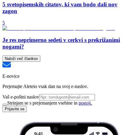
5 svetopisemskih citatov, ki vam bodo dali nov
zagon
5
Je res neprimerno sedeti v cerkvi s prekrižanimi
nogami?
Naloži več člankov
E-novice
Prejemajte Aleteio vsak dan na svoj e-naslov.
Vaš e-poštni naslov
Strinjam se s prejemanjem vsebine in
pogoji.
Prijavite se