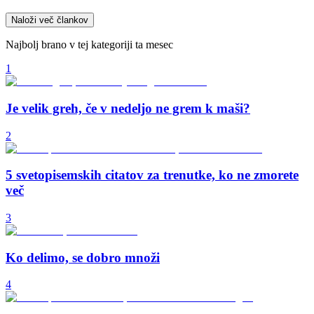
Naloži več člankov
Najbolj brano v tej kategoriji ta mesec
1
Je velik greh, če v nedeljo ne grem k maši?
2
5 svetopisemskih citatov za trenutke, ko ne zmorete
več
3
Ko delimo, se dobro množi
4