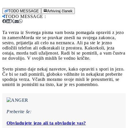
TODO MESSAGE
Arhiviraj članek
TODO MESSAGE
:
Ta verza iz Svetega pisma vam bosta pomagala opraviti z jezo
in zamero
Morda ste se pravkar znesli na svojega zakonca,
sestro, prijatelja ali celo na neznanca. Ali pa ste le jezno
odložili telefon ali odkorakali iz prostora. Kakorkoli, jeza
ostaja, morda tudi užaljenost. Radi bi se pomirili, a vam čustva
ne dovolijo. V svojih mislih še vedno kričite.
Sveto pismo daje nekaj nasvetov, kako opraviti s spori in jezo.
Če bi se radi pomirili, globoko vdihnite in nekajkrat preberite
spodnja verza. Včasih moramo svoje misli le preusmeriti, se
umiriti in pomisliti na tisto, kar je res pomembno.
Preberite še:
Obvladujete jezo ali ta obvladuje vas?