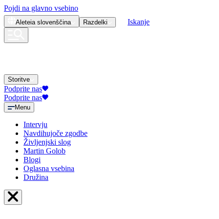
Pojdi na glavno vsebino
Iskanje
Aleteia
slovenščina
Razdelki
Storitve
Podprite nas
Podprite nas
Menu
Intervju
Navdihujoče zgodbe
Življenjski slog
Martin Golob
Blogi
Oglasna vsebina
Družina