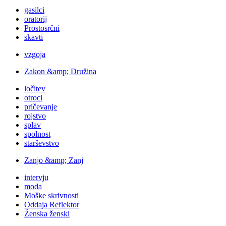
gasilci
oratorij
Prostosrčni
skavti
vzgoja
Zakon &amp; Družina
ločitev
otroci
pričevanje
rojstvo
splav
spolnost
starševstvo
Zanjo &amp; Zanj
intervju
moda
Moške skrivnosti
Oddaja Reflektor
Ženska ženski