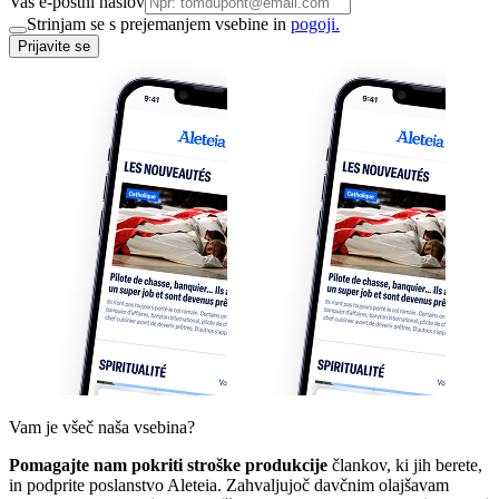
Vaš e-poštni naslov
Strinjam se s prejemanjem vsebine in
pogoji.
Prijavite se
Vam je všeč naša vsebina?
Pomagajte nam pokriti stroške produkcije
člankov, ki jih berete,
in podprite poslanstvo Aleteia. Zahvaljujoč davčnim olajšavam