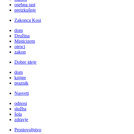
osebna rast
preizkušnje
Zakonca Kosi
dom
Družina
Misticizem
otroci
zakon
Dobre ideje
dom
knjige
praznik
Nasveti
odnosi
služba
šola
zdravje
Prostovoljstvo