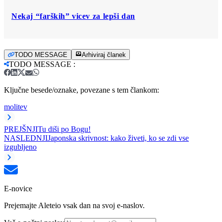
Nekaj “farških” vicev za lepši dan
TODO MESSAGE
Arhiviraj članek
TODO MESSAGE
:
Ključne besede/oznake, povezane s tem člankom:
molitev
PREJŠNJI
Tu diši po Bogu!
NASLEDNJI
Japonska skrivnost: kako živeti, ko se zdi vse
izgubljeno
E-novice
Prejemajte Aleteio vsak dan na svoj e-naslov.