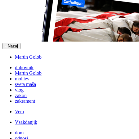
Nazaj
Martin Golob
duhovnik
Martin Golob
molitev
sveta maša
vlog
zakon
zakrament
Vera
Vsakdanjik
dom
odnosi