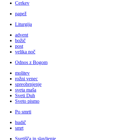
Cerkev
papež
Liturgija
advent
božič
post
velika noč
Odnos z Bogom
molitev
rožni venec
spreobrnjenje
sveta maša
Sveti Duh
Sveto pismo
Po smrti
hudič
smrt
Svetišča in slavljenje