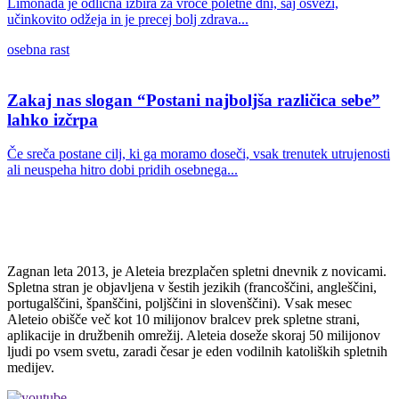
Limonada je odlična izbira za vroče poletne dni, saj osveži,
učinkovito odžeja in je precej bolj zdrava...
osebna rast
Zakaj nas slogan “Postani najboljša različica sebe”
lahko izčrpa
Če sreča postane cilj, ki ga moramo doseči, vsak trenutek utrujenosti
ali neuspeha hitro dobi pridih osebnega...
Zagnan leta 2013, je Aleteia brezplačen spletni dnevnik z novicami.
Spletna stran je objavljena v šestih jezikih (francoščini, angleščini,
portugalščini, španščini, poljščini in slovenščini). Vsak mesec
Aleteio obišče več kot 10 milijonov bralcev prek spletne strani,
aplikacije in družbenih omrežij. Aleteia doseže skoraj 50 milijonov
ljudi po vsem svetu, zaradi česar je eden vodilnih katoliških spletnih
medijev.