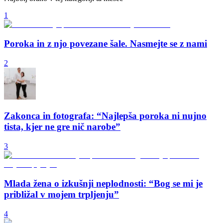
1
Poroka in z njo povezane šale. Nasmejte se z nami
2
Zakonca in fotografa: “Najlepša poroka ni nujno
tista, kjer ne gre nič narobe”
3
Mlada žena o izkušnji neplodnosti: “Bog se mi je
približal v mojem trpljenju”
4