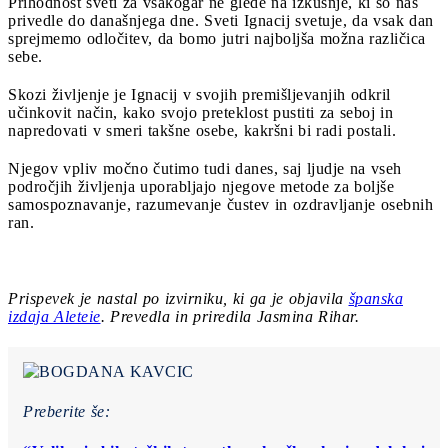
Prihodnost sveti za vsakogar ne glede na izkušnje, ki so nas
privedle do današnjega dne. Sveti Ignacij svetuje, da vsak dan
sprejmemo odločitev, da bomo jutri najboljša možna različica
sebe.
Skozi življenje je Ignacij v svojih premišljevanjih odkril
učinkovit način, kako svojo preteklost pustiti za seboj in
napredovati v smeri takšne osebe, kakršni bi radi postali.
Njegov vpliv močno čutimo tudi danes, saj ljudje na vseh
področjih življenja uporabljajo njegove metode za boljše
samospoznavanje, razumevanje čustev in ozdravljanje osebnih
ran.
Prispevek je nastal po izvirniku, ki ga je objavila
španska
izdaja Aleteie
. Prevedla in priredila Jasmina Rihar.
Preberite še: