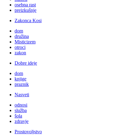
osebna rast
preizkušnje
Zakonca Kosi
dom
družina
Misticizem
otroci
zakon
Dobre ideje
dom
knjige
praznik
Nasveti
odnosi
služba
šola
zdravje
Prostovoljstvo