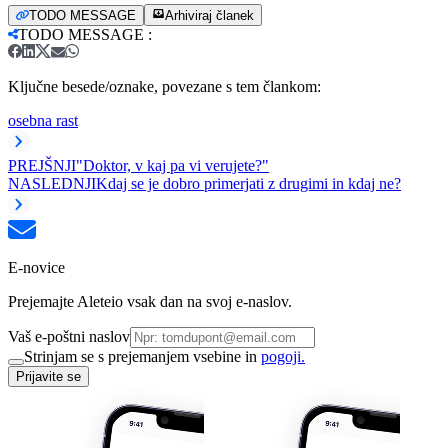
TODO MESSAGE
Arhiviraj članek
TODO MESSAGE
:
Ključne besede/oznake, povezane s tem člankom:
osebna rast
PREJŠNJI
"Doktor, v kaj pa vi verujete?"
NASLEDNJI
Kdaj se je dobro primerjati z drugimi in kdaj ne?
E-novice
Prejemajte Aleteio vsak dan na svoj e-naslov.
Vaš e-poštni naslov
Strinjam se s prejemanjem vsebine in
pogoji.
Prijavite se