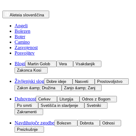
Aleteia
slovenščina
Angeli
Bolezen
Boter
Camino
Zasvojenost
Posvojitev
Blogi
Martin Golob
Vera
Vsakdanjik
Zakonca Kosi
Življenjski slog
Dobre ideje
Nasveti
Prostovoljstvo
Zakon &amp; Družina
Zanjo &amp; Zanj
Duhovnost
Cerkev
Liturgija
Odnos z Bogom
Po smrti
Svetišča in slavljenje
Svetniki
Zakramenti
Navdihujoče zgodbe
Bolezen
Dobrota
Odnosi
Preizkušnje