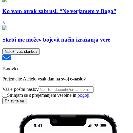
Ko vam otrok zabrusi: “Ne verjamem v Boga”
5
Skrbi me možev bojevit način izražanja vere
Naloži več člankov
E-novice
Prejemajte Aleteio vsak dan na svoj e-naslov.
Vaš e-poštni naslov
Strinjam se s prejemanjem vsebine in
pogoji.
Prijavite se