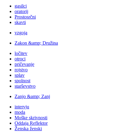
gasilci
oratorij
Prostosrčni
skavti
vzgoja
Zakon &amp; Družina
ločitev
otroci
pričevanje
rojstvo
splav
spolnost
starševstvo
Zanjo &amp; Zanj
intervju
moda
Moške skrivnosti
Oddaja Reflektor
Ženska ženski