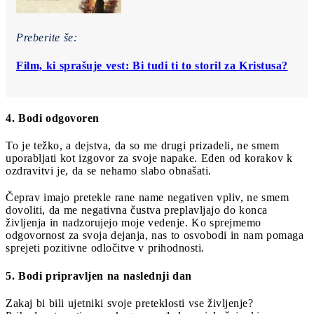
Preberite še:
Film, ki sprašuje vest: Bi tudi ti to storil za Kristusa?
4. Bodi odgovoren
To je težko, a dejstva, da so me drugi prizadeli, ne smem
uporabljati kot izgovor za svoje napake. Eden od korakov k
ozdravitvi je, da se nehamo slabo obnašati.
Čeprav imajo pretekle rane name negativen vpliv, ne smem
dovoliti, da me negativna čustva preplavljajo do konca
življenja in nadzorujejo moje vedenje. Ko sprejmemo
odgovornost za svoja dejanja, nas to osvobodi in nam pomaga
sprejeti pozitivne odločitve v prihodnosti.
5. Bodi pripravljen na naslednji dan
Zakaj bi bili ujetniki svoje preteklosti vse življenje?