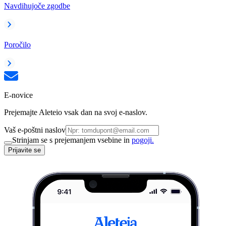
Navdihujoče zgodbe
Poročilo
E-novice
Prejemajte Aleteio vsak dan na svoj e-naslov.
Vaš e-poštni naslov
Strinjam se s prejemanjem vsebine in
pogoji.
Prijavite se