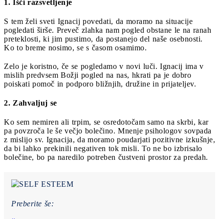
1. Išči razsvetljenje
S tem želi sveti Ignacij povedati, da moramo na situacije
pogledati širše. Preveč zlahka nam pogled obstane le na ranah
preteklosti, ki jim pustimo, da postanejo del naše osebnosti.
Ko to breme nosimo, se s časom osamimo.
Zelo je koristno, če se pogledamo v novi luči. Ignacij ima v
mislih predvsem Božji pogled na nas, hkrati pa je dobro
poiskati pomoč in podporo bližnjih, družine in prijateljev.
2. Zahvaljuj se
Ko sem nemiren ali trpim, se osredotočam samo na skrbi, kar
pa povzroča le še večjo bolečino. Mnenje psihologov sovpada
z mislijo sv. Ignacija, da moramo poudarjati pozitivne izkušnje,
da bi lahko prekinili negativen tok misli. To ne bo izbrisalo
bolečine, bo pa naredilo potreben čustveni prostor za predah.
Preberite še: