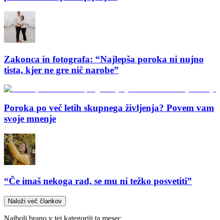
Zakonca in fotografa: “Najlepša poroka ni nujno
tista, kjer ne gre nič narobe”
Poroka po več letih skupnega življenja? Povem vam
svoje mnenje
“Če imaš nekoga rad, se mu ni težko posvetiti”
Naloži več člankov
Najbolj brano v tej kategoriji ta mesec