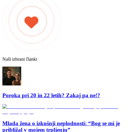
Naši izbrani članki
Poroka pri 20 in 22 letih? Zakaj pa ne!?
Mlada žena o izkušnji neplodnosti: “Bog se mi je
približal v mojem trpljenju”