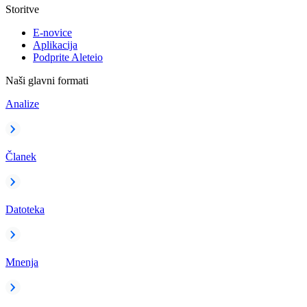
Storitve
E-novice
Aplikacija
Podprite Aleteio
Naši glavni formati
Analize
Članek
Datoteka
Mnenja