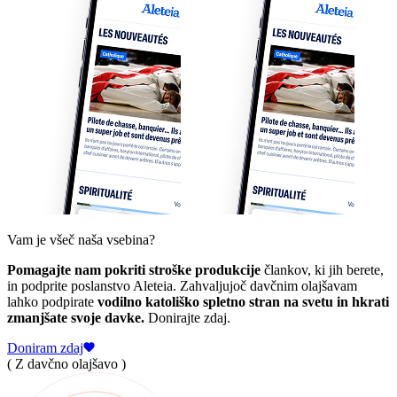
Vam je všeč naša vsebina?
Pomagajte nam pokriti stroške produkcije
člankov, ki jih berete,
in podprite poslanstvo Aleteia. Zahvaljujoč davčnim olajšavam
lahko podpirate
vodilno katoliško spletno stran na svetu in hkrati
zmanjšate svoje davke.
Donirajte zdaj.
Doniram zdaj
( Z davčno olajšavo )