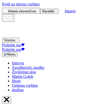
Pojdi na glavno vsebino
Iskanje
Aleteia
slovenščina
Razdelki
Storitve
Podprite nas
Podprite nas
Menu
Intervju
Navdihujoče zgodbe
Življenjski slog
Martin Golob
Blogi
Oglasna vsebina
družina