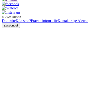
© 2025 Aleteia
Donirajte
Kdo smo?
Pravne infomacije
Kontaktirajte Aleteio
Zasebnost