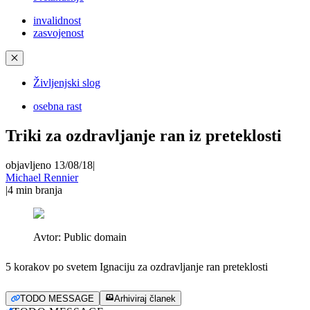
invalidnost
zasvojenost
✕
Življenjski slog
osebna rast
Triki za ozdravljanje ran iz preteklosti
objavljeno 13/08/18
|
Michael Rennier
|
4
min branja
Avtor:
Public domain
5 korakov po svetem Ignaciju za ozdravljanje ran preteklosti
TODO MESSAGE
Arhiviraj članek