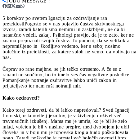
TODO MESSAGE
:
5 korakov po svetem Ignaciju za ozdravljanje ran
preteklosti
Pogosto se v nas pojavijo čustva skrivnostnega
izvora, zaradi katerih smo nemirni in zaskrbljeni, ne da bi
natančno vedeli, zakaj. Psihologi pravijo, da je to zato, ker ne
znamo prepoznati svojih čustev. To pomeni, da se velikokrat
nepremišljeno in škodljivo vedemo, ker s seboj nosimo
bolečine iz preteklosti, za katere sploh ne vemo, da vplivajo na
nas.
Čeprav so rane majhne, se jih težko otresemo. A če se z
ranami ne soočimo, bo to imelo ves čas negativne posledice.
Pomanjkanje notranje ozdravitve lahko uniči zakon in
prijateljstvo ter nam ruši notranji mir.
Kako ozdraveti?
Kako torej ozdraveti, da bi lahko napredovali? Sveti Ignacij
Lojolski, ustanovitelj jezuitov, je v življenju doživel več
travmatičnih izkušenj. Mama mu je umrla, ko je bil še zelo
mlad, vpleten je bil v nasilne prepire, med dvobojem je ubil
človeka in v boju mu je topovska krogla hudo poškodovala
nogo. Zaradi poškodbe je prestal več bolečih operacij brez