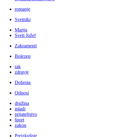
romanje
Svetniki
Marija
Sveti Jožef
Zakramenti
Bolezen
rak
zdravje
Dobrota
Odnosi
družina
mladi
prijateljstvo
šport
zakon
Preizkušnje