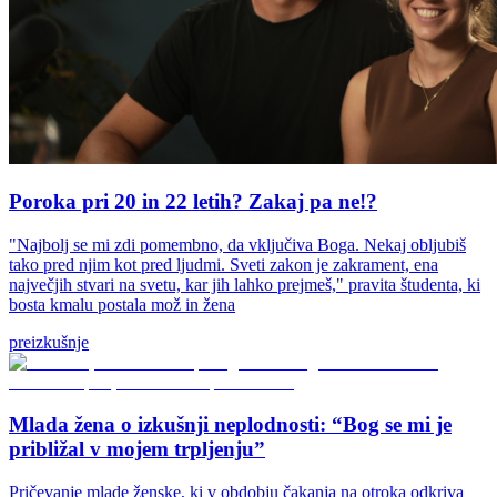
Poroka pri 20 in 22 letih? Zakaj pa ne!?
"Najbolj se mi zdi pomembno, da vključiva Boga. Nekaj obljubiš
tako pred njim kot pred ljudmi. Sveti zakon je zakrament, ena
največjih stvari na svetu, kar jih lahko prejmeš," pravita študenta, ki
bosta kmalu postala mož in žena
preizkušnje
Mlada žena o izkušnji neplodnosti: “Bog se mi je
približal v mojem trpljenju”
Pričevanje mlade ženske, ki v obdobju čakanja na otroka odkriva