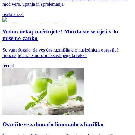
moč vere, upanja in sprejemanja
osebna rast
Vedno nekaj načrtujete? Morda ste se ujeli v to
miselno zanko
Se vam dogaja, da ves čas razmišljate o naslednjem opravilu?
Spoznajte t. i. "sindrom naslednjega koraka"
recept
Osvežite se z domačo limonado z baziliko