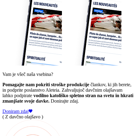
Vam je všeč naša vsebina?
Pomagajte nam pokriti stroške produkcije
člankov, ki jih berete,
in podprite poslanstvo Aleteia. Zahvaljujoč davčnim olajšavam
lahko podpirate
vodilno katoliško spletno stran na svetu in hkrati
zmanjšate svoje davke.
Donirajte zdaj.
Doniram zdaj
( Z davčno olajšavo )