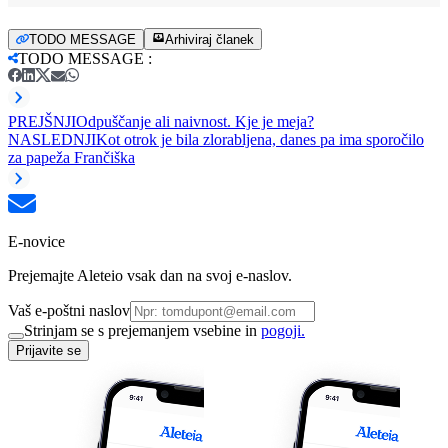
TODO MESSAGE
Arhiviraj članek
TODO MESSAGE
:
PREJŠNJI
Odpuščanje ali naivnost. Kje je meja?
NASLEDNJI
Kot otrok je bila zlorabljena, danes pa ima sporočilo
za papeža Frančiška
E-novice
Prejemajte Aleteio vsak dan na svoj e-naslov.
Vaš e-poštni naslov
Strinjam se s prejemanjem vsebine in
pogoji.
Prijavite se