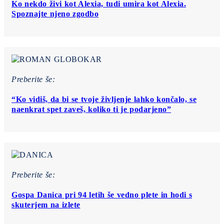
Ko nekdo živi kot Alexia, tudi umira kot Alexia.
Spoznajte njeno zgodbo
Preberite še:
“Ko vidiš, da bi se tvoje življenje lahko končalo, se
naenkrat spet zaveš, koliko ti je podarjeno”
Preberite še:
Gospa Danica pri 94 letih še vedno plete in hodi s
skuterjem na izlete