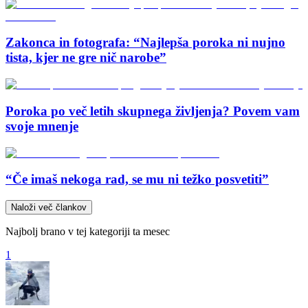
Zakonca in fotografa: “Najlepša poroka ni nujno
tista, kjer ne gre nič narobe”
Poroka po več letih skupnega življenja? Povem vam
svoje mnenje
“Če imaš nekoga rad, se mu ni težko posvetiti”
Naloži več člankov
Najbolj brano v tej kategoriji ta mesec
1