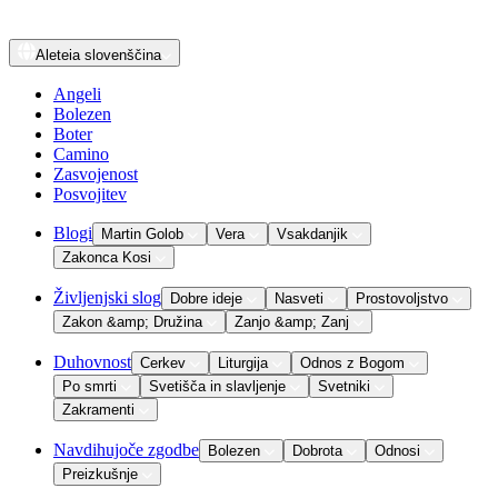
Aleteia
slovenščina
Angeli
Bolezen
Boter
Camino
Zasvojenost
Posvojitev
Blogi
Martin Golob
Vera
Vsakdanjik
Zakonca Kosi
Življenjski slog
Dobre ideje
Nasveti
Prostovoljstvo
Zakon &amp; Družina
Zanjo &amp; Zanj
Duhovnost
Cerkev
Liturgija
Odnos z Bogom
Po smrti
Svetišča in slavljenje
Svetniki
Zakramenti
Navdihujoče zgodbe
Bolezen
Dobrota
Odnosi
Preizkušnje