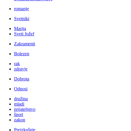
romanje
Svetniki
Marija
Sveti Jožef
Zakramenti
Bolezen
rak
zdravje
Dobrota
Odnosi
družina
mladi
prijateljstvo
šport
zakon
Preizkušnje