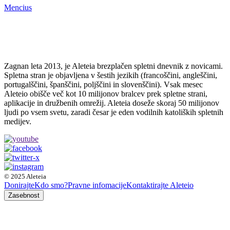
Mencius
Zagnan leta 2013, je Aleteia brezplačen spletni dnevnik z novicami.
Spletna stran je objavljena v šestih jezikih (francoščini, angleščini,
portugalščini, španščini, poljščini in slovenščini). Vsak mesec
Aleteio obišče več kot 10 milijonov bralcev prek spletne strani,
aplikacije in družbenih omrežij. Aleteia doseže skoraj 50 milijonov
ljudi po vsem svetu, zaradi česar je eden vodilnih katoliških spletnih
medijev.
© 2025 Aleteia
Donirajte
Kdo smo?
Pravne infomacije
Kontaktirajte Aleteio
Zasebnost