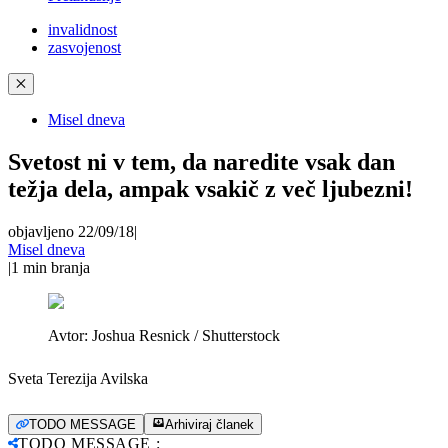
invalidnost
zasvojenost
✕
Misel dneva
Svetost ni v tem, da naredite vsak dan
težja dela, ampak vsakič z več ljubezni!
objavljeno 22/09/18
|
Misel dneva
|
1
min branja
Avtor:
Joshua Resnick / Shutterstock
Sveta Terezija Avilska
TODO MESSAGE
Arhiviraj članek
TODO MESSAGE
: