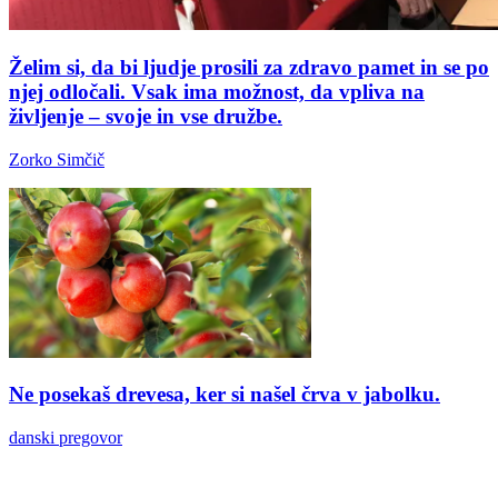
Želim si, da bi ljudje prosili za zdravo pamet in se po
njej odločali. Vsak ima možnost, da vpliva na
življenje – svoje in vse družbe.
Zorko Simčič
Ne posekaš drevesa, ker si našel črva v jabolku.
danski pregovor