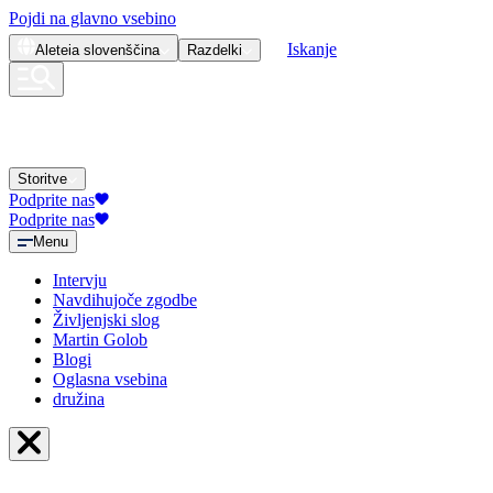
Pojdi na glavno vsebino
Iskanje
Aleteia
slovenščina
Razdelki
Storitve
Podprite nas
Podprite nas
Menu
Intervju
Navdihujoče zgodbe
Življenjski slog
Martin Golob
Blogi
Oglasna vsebina
družina