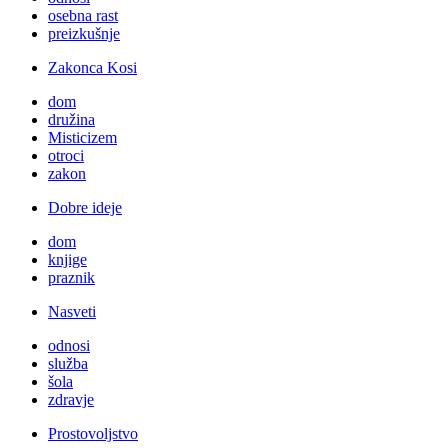
osebna rast
preizkušnje
Zakonca Kosi
dom
družina
Misticizem
otroci
zakon
Dobre ideje
dom
knjige
praznik
Nasveti
odnosi
služba
šola
zdravje
Prostovoljstvo