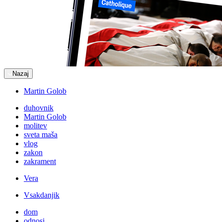
Nazaj
Martin Golob
duhovnik
Martin Golob
molitev
sveta maša
vlog
zakon
zakrament
Vera
Vsakdanjik
dom
odnosi