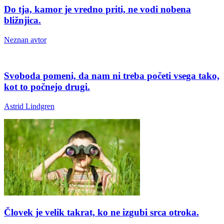
Do tja, kamor je vredno priti, ne vodi nobena
bližnjica.
Neznan avtor
Svoboda pomeni, da nam ni treba početi vsega tako,
kot to počnejo drugi.
Astrid Lindgren
Človek je velik takrat, ko ne izgubi srca otroka.