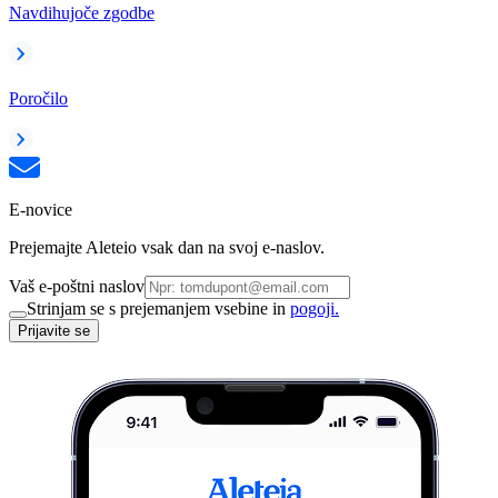
Navdihujoče zgodbe
Poročilo
E-novice
Prejemajte Aleteio vsak dan na svoj e-naslov.
Vaš e-poštni naslov
Strinjam se s prejemanjem vsebine in
pogoji.
Prijavite se