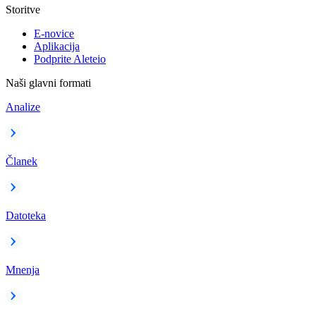
Storitve
E-novice
Aplikacija
Podprite Aleteio
Naši glavni formati
Analize
Članek
Datoteka
Mnenja