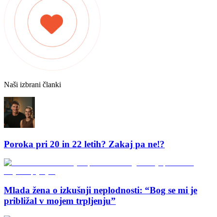
Naši izbrani članki
Poroka pri 20 in 22 letih? Zakaj pa ne!?
Mlada žena o izkušnji neplodnosti: “Bog se mi je
približal v mojem trpljenju”