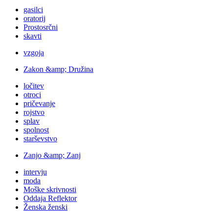
gasilci
oratorij
Prostosrčni
skavti
vzgoja
Zakon &amp; Družina
ločitev
otroci
pričevanje
rojstvo
splav
spolnost
starševstvo
Zanjo &amp; Zanj
intervju
moda
Moške skrivnosti
Oddaja Reflektor
Ženska ženski