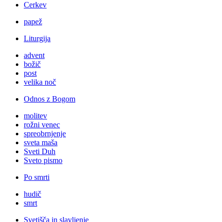
Cerkev
papež
Liturgija
advent
božič
post
velika noč
Odnos z Bogom
molitev
rožni venec
spreobrnjenje
sveta maša
Sveti Duh
Sveto pismo
Po smrti
hudič
smrt
Svetišča in slavljenje