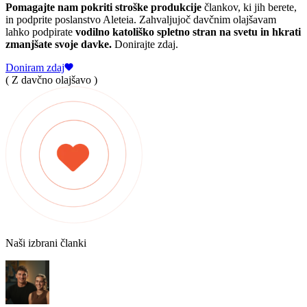
Pomagajte nam pokriti stroške produkcije
člankov, ki jih berete,
in podprite poslanstvo Aleteia. Zahvaljujoč davčnim olajšavam
lahko podpirate
vodilno katoliško spletno stran na svetu in hkrati
zmanjšate svoje davke.
Donirajte zdaj.
Doniram zdaj
( Z davčno olajšavo )
Naši izbrani članki