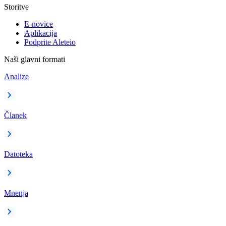
Storitve
E-novice
Aplikacija
Podprite Aleteio
Naši glavni formati
Analize
Članek
Datoteka
Mnenja