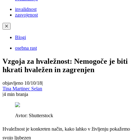
invalidnost
zasvojenost
✕
Blogi
osebna rast
Vzgoja za hvaležnost: Nemogoče je biti
hkrati hvaležen in zagrenjen
objavljeno 10/10/18
|
Tina Martinec Selan
|
4
min branja
Avtor:
Shutterstock
Hvaležnost je konkreten način, kako lahko v življenju pokažemo
svojo ljubezen