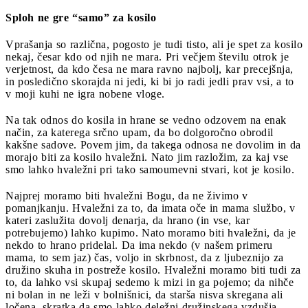
Sploh ne gre “samo” za kosilo
Vprašanja so različna, pogosto je tudi tisto, ali je spet za kosilo
nekaj, česar kdo od njih ne mara. Pri večjem številu otrok je
verjetnost, da kdo česa ne mara ravno najbolj, kar precejšnja,
in posledično skorajda ni jedi, ki bi jo radi jedli prav vsi, a to
v moji kuhi ne igra nobene vloge.
Na tak odnos do kosila in hrane se vedno odzovem na enak
način, za katerega srčno upam, da bo dolgoročno obrodil
kakšne sadove. Povem jim, da takega odnosa ne dovolim in da
morajo biti za kosilo hvaležni. Nato jim razložim, za kaj vse
smo lahko hvaležni pri tako samoumevni stvari, kot je kosilo.
Najprej moramo biti hvaležni Bogu, da ne živimo v
pomanjkanju. Hvaležni za to, da imata oče in mama službo, v
kateri zaslužita dovolj denarja, da hrano (in vse, kar
potrebujemo) lahko kupimo. Nato moramo biti hvaležni, da je
nekdo to hrano pridelal. Da ima nekdo (v našem primeru
mama, to sem jaz) čas, voljo in skrbnost, da z ljubeznijo za
družino skuha in postreže kosilo. Hvaležni moramo biti tudi za
to, da lahko vsi skupaj sedemo k mizi in ga pojemo; da nihče
ni bolan in ne leži v bolnišnici, da starša nisva skregana ali
ločena, skratka da smo lahko deležni družinskega vzdušja.