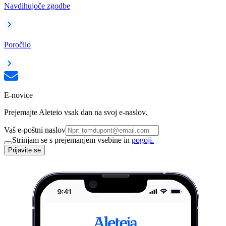
Navdihujoče zgodbe
Poročilo
E-novice
Prejemajte Aleteio vsak dan na svoj e-naslov.
Vaš e-poštni naslov
Strinjam se s prejemanjem vsebine in
pogoji.
Prijavite se