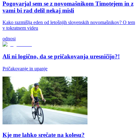
Pogovarjal sem se z novomašnikom Timotejem in z
vami bi rad delil nekaj misli
Kako razmišlja eden od letošnjih slovenskih novomašnikov? O tem
v tokratnem videu
odnosi
Ali ni logično, da se pričakovanja uresničijo?!
Pričakovanje in upanje
Kje me lahko srečate na kolesu?