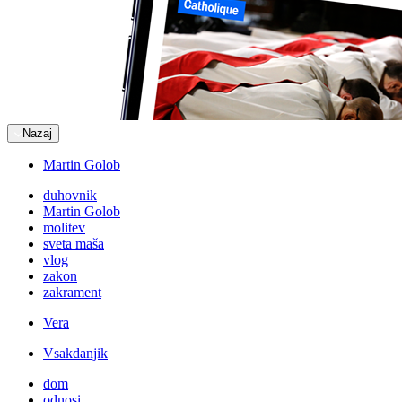
Nazaj
Martin Golob
duhovnik
Martin Golob
molitev
sveta maša
vlog
zakon
zakrament
Vera
Vsakdanjik
dom
odnosi