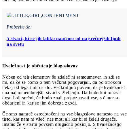
Preberite še:
5 stvari, ki se jih lahko naučimo od najsrečnejših ljudi
na svetu
Hvaležnost je občutenje blagoslovov
Noben od teh elementov še zdaleč ni samoumeven in zdi se
mi, da če se bomo o tem večkrat pogovarjali, da bo otrokom
nekaj od tega tudi ostalo. Večkrat jim povem, da je hvaležnost
ena najpomembnejših stvari v življenju. Da bodo kot odrasli
dosti bolj srečni, če bodo znali prepoznavati vse, s čimer so
obdarjeni in kar se jim dobrega zgodi.
Če smo namreč osredotočeni na vse blagoslove namesto na vse
tisto, kar nam ni všeč, nas moti ali kar bi si želeli drugače,
imamo že v štartu povsem drugačno pozicijo. S hvaležnostjo