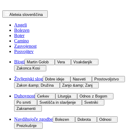
Aleteia
slovenščina
Angeli
Bolezen
Boter
Camino
Zasvojenost
Posvojitev
Blogi
Martin Golob
Vera
Vsakdanjik
Zakonca Kosi
Življenjski slog
Dobre ideje
Nasveti
Prostovoljstvo
Zakon &amp; Družina
Zanjo &amp; Zanj
Duhovnost
Cerkev
Liturgija
Odnos z Bogom
Po smrti
Svetišča in slavljenje
Svetniki
Zakramenti
Navdihujoče zgodbe
Bolezen
Dobrota
Odnosi
Preizkušnje