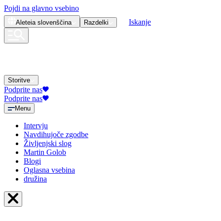
Pojdi na glavno vsebino
Iskanje
Aleteia
slovenščina
Razdelki
Storitve
Podprite nas
Podprite nas
Menu
Intervju
Navdihujoče zgodbe
Življenjski slog
Martin Golob
Blogi
Oglasna vsebina
družina