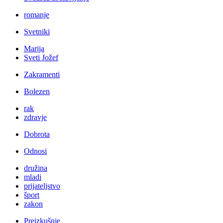
romanje
Svetniki
Marija
Sveti Jožef
Zakramenti
Bolezen
rak
zdravje
Dobrota
Odnosi
družina
mladi
prijateljstvo
šport
zakon
Preizkušnje