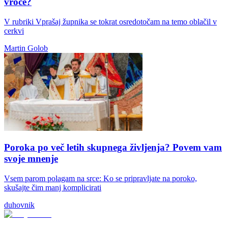
vroče?
V rubriki Vprašaj župnika se tokrat osredotočam na temo oblačil v
cerkvi
Martin Golob
Poroka po več letih skupnega življenja? Povem vam
svoje mnenje
Vsem parom polagam na srce: Ko se pripravljate na poroko,
skušajte čim manj komplicirati
duhovnik