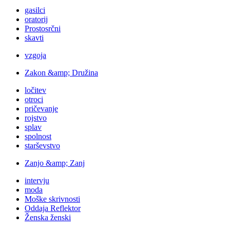
gasilci
oratorij
Prostosrčni
skavti
vzgoja
Zakon &amp; Družina
ločitev
otroci
pričevanje
rojstvo
splav
spolnost
starševstvo
Zanjo &amp; Zanj
intervju
moda
Moške skrivnosti
Oddaja Reflektor
Ženska ženski