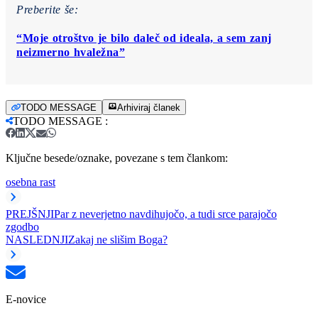
Preberite še:
“Moje otroštvo je bilo daleč od ideala, a sem zanj
neizmerno hvaležna”
TODO MESSAGE
Arhiviraj članek
TODO MESSAGE
:
Ključne besede/oznake, povezane s tem člankom:
osebna rast
PREJŠNJI
Par z neverjetno navdihujočo, a tudi srce parajočo
zgodbo
NASLEDNJI
Zakaj ne slišim Boga?
E-novice