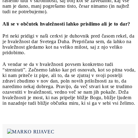
rastemo tudi v skromnosti, saj bolj kot se zavedamo, kaj vse
nam je dano, manj pogrešamo tisto, česar nimamo (in najbrž
tudi ne potrebujemo).
Ali se v občutek hvaležnosti lahko prisilimo ali je to dar?
Pri neki pridigi v naši cerkvi je duhovnik pred časom rekel, da
je hvaležnost dar Svetega Duha. Prepričana sem, da lahko na
hvaležnost gledamo kot na veliko milost, saj z njo veliko
pridobimo.
A vendar se da v hvaležnosti povsem konkretno tudi
“strenirati”. Začnemo lahko kar pri osnovah, kot so pitna voda,
ki nam priteče iz pipe, ali to, da se zjutraj v svoji postelji
zdravi zbudimo v nov dan, poln novih priložnosti za to, da
naredimo nekaj dobrega. Pravijo, da več stvari kot se trudimo
ozavestiti v hvaležnosti, vedno več se nam jih pokaže. Drža
hvaležnosti je most, ki nas pripelje bližje Bogu, bližje ljudem
in nazadnje tudi bližje občutku miru, ki si ga v sebi vsi želimo.