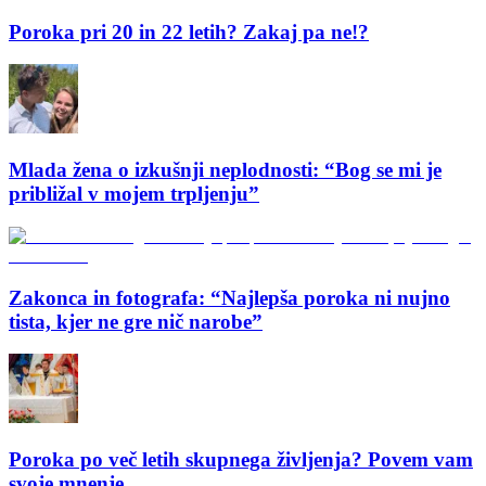
Poroka pri 20 in 22 letih? Zakaj pa ne!?
Mlada žena o izkušnji neplodnosti: “Bog se mi je
približal v mojem trpljenju”
Zakonca in fotografa: “Najlepša poroka ni nujno
tista, kjer ne gre nič narobe”
Poroka po več letih skupnega življenja? Povem vam
svoje mnenje