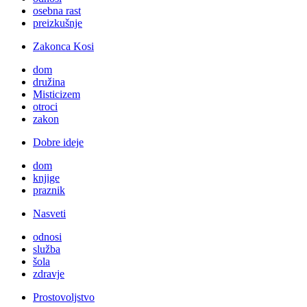
osebna rast
preizkušnje
Zakonca Kosi
dom
družina
Misticizem
otroci
zakon
Dobre ideje
dom
knjige
praznik
Nasveti
odnosi
služba
šola
zdravje
Prostovoljstvo