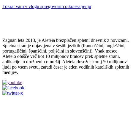
Tokrat vam v vlogu spregovorim o kolesarjenju
Zagnan leta 2013, je Aleteia brezplačen spletni dnevnik z novicami.
Spletna stran je objavljena v šestih jezikih (francoščini, angleščini,
portugalščini, španščini, poljščini in slovenščini). Vsak mesec
Aleteio obišče več kot 10 milijonov bralcev prek spletne strani,
aplikacije in družbenih omrežij. Aleteia doseže skoraj 50 milijonov
ljudi po vsem svetu, zaradi česar je eden vodilnih katoliških spletnih
medijev.