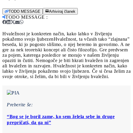
TODO MESSAGE
Arhiviraj članek
TODO MESSAGE
:
Hvaležnost je konkreten način, kako lahko v življenju
pokažemo svojo ljubezen
Hvaležnost, ta včasih tako “zlajnana”
beseda, ki jo pogosto slišimo, o njej beremo in govorimo. A ne
gre za nek teoretski koncept ali čisto filozofijo. Gre predvsem
za pojem, katerega posledice se morajo v našem življenju
opaziti in čutiti. Nemogoče je biti hkrati hvaležen in zagrenjen
ali hvaležen in razvajen. Hvaležnost je konkreten način, kako
lahko v življenju pokažemo svojo ljubezen. Če si česa želim za
svoje otroke, si želim, da bi bili v življenju hvaležni.
Preberite še:
“Bog se je boril zame, ko sem želela sebe in druge
prepričati, da ga ni”