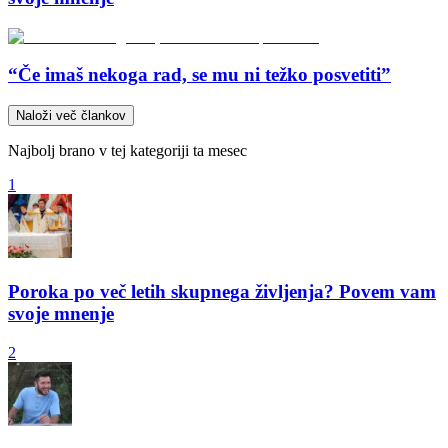
“Če imaš nekoga rad, se mu ni težko posvetiti”
Naloži več člankov
Najbolj brano v tej kategoriji ta mesec
1
Poroka po več letih skupnega življenja? Povem vam
svoje mnenje
2