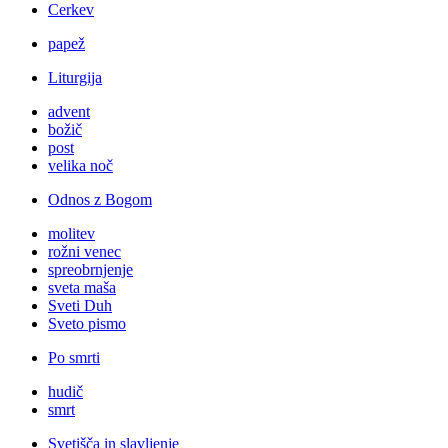
Cerkev
papež
Liturgija
advent
božič
post
velika noč
Odnos z Bogom
molitev
rožni venec
spreobrnjenje
sveta maša
Sveti Duh
Sveto pismo
Po smrti
hudič
smrt
Svetišča in slavljenje