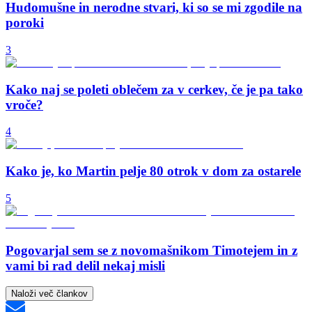
Hudomušne in nerodne stvari, ki so se mi zgodile na
poroki
3
Kako naj se poleti oblečem za v cerkev, če je pa tako
vroče?
4
Kako je, ko Martin pelje 80 otrok v dom za ostarele
5
Pogovarjal sem se z novomašnikom Timotejem in z
vami bi rad delil nekaj misli
Naloži več člankov