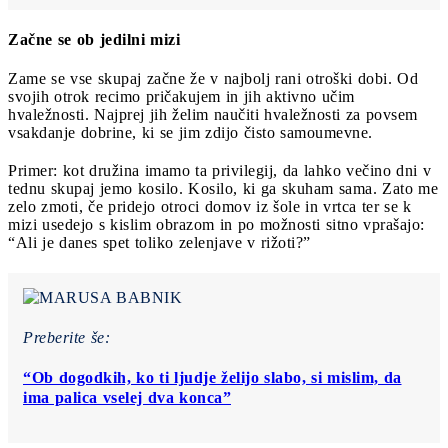
Začne se ob jedilni mizi
Zame se vse skupaj začne že v najbolj rani otroški dobi. Od
svojih otrok recimo pričakujem in jih aktivno učim
hvaležnosti. Najprej jih želim naučiti hvaležnosti za povsem
vsakdanje dobrine, ki se jim zdijo čisto samoumevne.
Primer: kot družina imamo ta privilegij, da lahko večino dni v
tednu skupaj jemo kosilo. Kosilo, ki ga skuham sama. Zato me
zelo zmoti, če pridejo otroci domov iz šole in vrtca ter se k
mizi usedejo s kislim obrazom in po možnosti sitno vprašajo:
“Ali je danes spet toliko zelenjave v rižoti?”
Preberite še:
“Ob dogodkih, ko ti ljudje želijo slabo, si mislim, da
ima palica vselej dva konca”