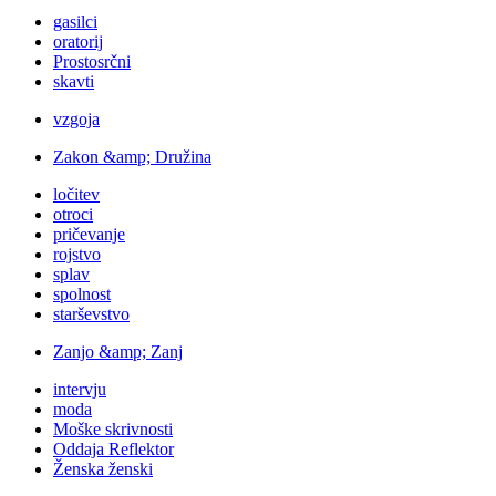
gasilci
oratorij
Prostosrčni
skavti
vzgoja
Zakon &amp; Družina
ločitev
otroci
pričevanje
rojstvo
splav
spolnost
starševstvo
Zanjo &amp; Zanj
intervju
moda
Moške skrivnosti
Oddaja Reflektor
Ženska ženski