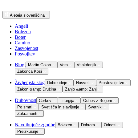
Aleteia
slovenščina
Angeli
Bolezen
Boter
Camino
Zasvojenost
Posvojitev
Blogi
Martin Golob
Vera
Vsakdanjik
Zakonca Kosi
Življenjski slog
Dobre ideje
Nasveti
Prostovoljstvo
Zakon &amp; Družina
Zanjo &amp; Zanj
Duhovnost
Cerkev
Liturgija
Odnos z Bogom
Po smrti
Svetišča in slavljenje
Svetniki
Zakramenti
Navdihujoče zgodbe
Bolezen
Dobrota
Odnosi
Preizkušnje