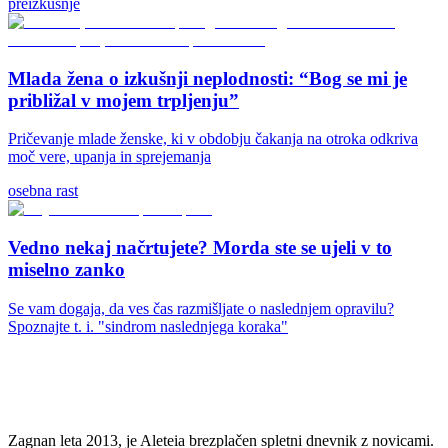
preizkušnje
Mlada žena o izkušnji neplodnosti: “Bog se mi je
približal v mojem trpljenju”
Pričevanje mlade ženske, ki v obdobju čakanja na otroka odkriva
moč vere, upanja in sprejemanja
osebna rast
Vedno nekaj načrtujete? Morda ste se ujeli v to
miselno zanko
Se vam dogaja, da ves čas razmišljate o naslednjem opravilu?
Spoznajte t. i. "sindrom naslednjega koraka"
Zagnan leta 2013, je Aleteia brezplačen spletni dnevnik z novicami.