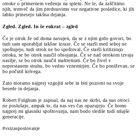
otroke o primernem vedenju na spletu. Ne le, da zaščitimo
njih, temveč da jim predstavimo vse negativne posledice, ki jih
lahko prinesejo takšna dejanja.
Zgled. Zgled. In še enkrat – zgled
Če je otrok že od doma navajen, da se z njim grdo govori, bo
tudi sam uporabljal takšne izraze. Če se starši med seboj ne
spoštujejo, tudi otrok ne bo spoštoval. Če starši kritizirajo
otroka, se bo otrok naučil obsojanja. Če se nad otrokom izvaja
nasilje, se bo otrok naučil maltretirati. Če bo živel v
neprestanem strahu, bo vedno vznemirjen. Če bo poniževan, se
bo počutil krivega.
Zato moramo najprej vzgojiti sebe in biti pozorni na svoje
besede in dejanja.
Robert Fulghum je zapisal, da naj nas ne skrbi, da nas otroci
ne poslušajo, ampak to, da nas ves čas opazujejo
.
Če bomo
najprej mi glasniki spoštovanja, nam bodo sledile tudi mlajše
generacije.
#vsizaspostovanje