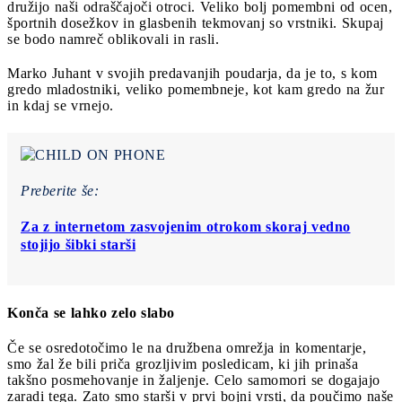
družijo naši odraščajoči otroci. Veliko bolj pomembni od ocen,
športnih dosežkov in glasbenih tekmovanj so vrstniki. Skupaj
se bodo namreč oblikovali in rasli.
Marko Juhant v svojih predavanjih poudarja, da je to, s kom
gredo mladostniki, veliko pomembneje, kot kam gredo na žur
in kdaj se vrnejo.
Preberite še:
Za z internetom zasvojenim otrokom skoraj vedno
stojijo šibki starši
Konča se lahko zelo slabo
Če se osredotočimo le na družbena omrežja in komentarje,
smo žal že bili priča grozljivim posledicam, ki jih prinaša
takšno posmehovanje in žaljenje. Celo samomori se dogajajo
zaradi tega. Zato smo starši v prvi bojni vrsti, da poučimo naše