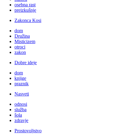
osebna rast
preizkušnje
Zakonca Kosi
dom
Družina
Misticizem
otroci
zakon
Dobre ideje
dom
knjige
praznik
Nasveti
odnosi
služba
šola
zdravje
Prostovoljstvo