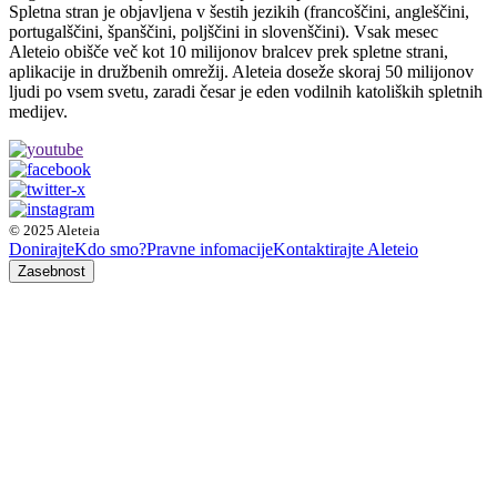
Spletna stran je objavljena v šestih jezikih (francoščini, angleščini,
portugalščini, španščini, poljščini in slovenščini). Vsak mesec
Aleteio obišče več kot 10 milijonov bralcev prek spletne strani,
aplikacije in družbenih omrežij. Aleteia doseže skoraj 50 milijonov
ljudi po vsem svetu, zaradi česar je eden vodilnih katoliških spletnih
medijev.
© 2025 Aleteia
Donirajte
Kdo smo?
Pravne infomacije
Kontaktirajte Aleteio
Zasebnost