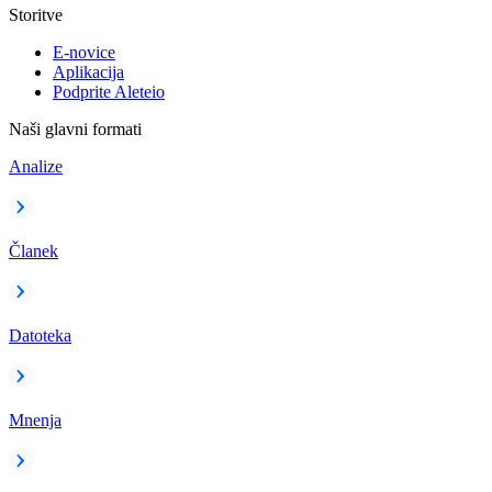
Storitve
E-novice
Aplikacija
Podprite Aleteio
Naši glavni formati
Analize
Članek
Datoteka
Mnenja