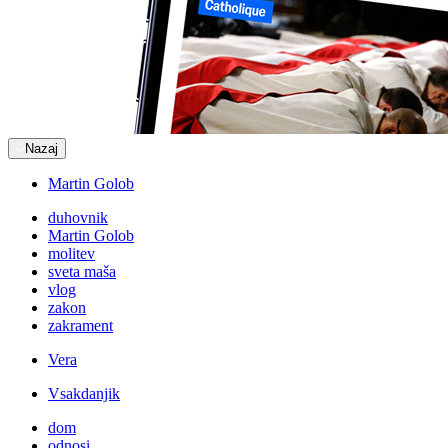
Nazaj
Martin Golob
duhovnik
Martin Golob
molitev
sveta maša
vlog
zakon
zakrament
Vera
Vsakdanjik
dom
odnosi