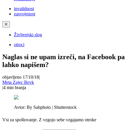
invalidnost
zasvojenost
✕
Življenjski slog
otroci
Naglas si ne upam izreči, na Facebook pa
lahko napišem?
objavljeno 17/10/18
|
Meta Zajec Bevk
|
4
min branja
Avtor:
By Sabphoto | Shutterstock
Vsi za spoštovanje. Z vzgojo sebe vzgajamo otroke