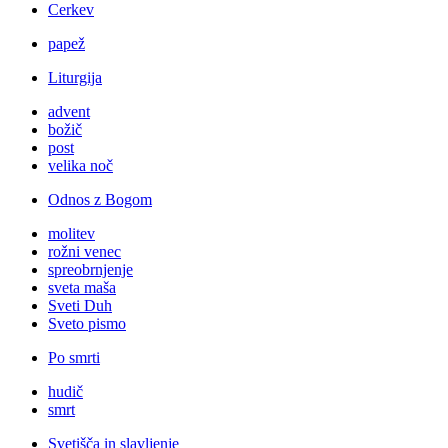
Cerkev
papež
Liturgija
advent
božič
post
velika noč
Odnos z Bogom
molitev
rožni venec
spreobrnjenje
sveta maša
Sveti Duh
Sveto pismo
Po smrti
hudič
smrt
Svetišča in slavljenje