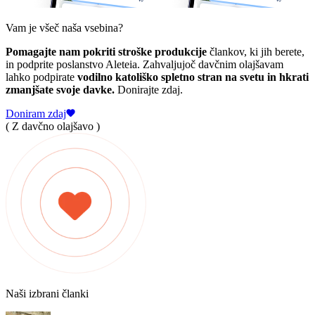
Vam je všeč naša vsebina?
Pomagajte nam pokriti stroške produkcije
člankov, ki jih berete,
in podprite poslanstvo Aleteia. Zahvaljujoč davčnim olajšavam
lahko podpirate
vodilno katoliško spletno stran na svetu in hkrati
zmanjšate svoje davke.
Donirajte zdaj.
Doniram zdaj
( Z davčno olajšavo )
Naši izbrani članki