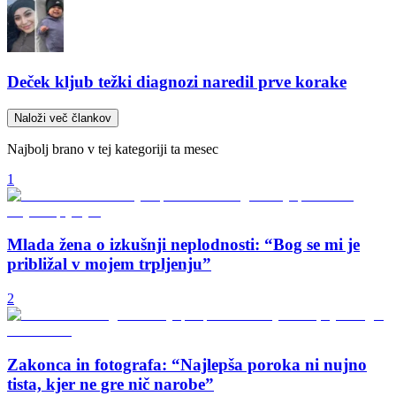
Deček kljub težki diagnozi naredil prve korake
Naloži več člankov
Najbolj brano v tej kategoriji ta mesec
1
Mlada žena o izkušnji neplodnosti: “Bog se mi je
približal v mojem trpljenju”
2
Zakonca in fotografa: “Najlepša poroka ni nujno
tista, kjer ne gre nič narobe”