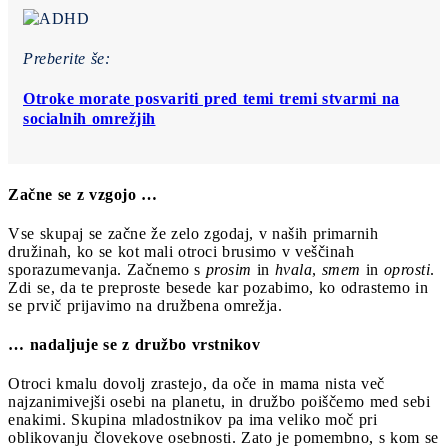
Preberite še:
Otroke morate posvariti pred temi tremi stvarmi na
socialnih omrežjih
Začne se z vzgojo …
Vse skupaj se začne že zelo zgodaj, v naših primarnih
družinah, ko se kot mali otroci brusimo v veščinah
sporazumevanja. Začnemo s
prosim
in
hvala
,
smem
in
oprosti
.
Zdi se, da te preproste besede kar pozabimo, ko odrastemo in
se prvič prijavimo na družbena omrežja.
… nadaljuje se z družbo vrstnikov
Otroci kmalu dovolj zrastejo, da oče in mama nista več
najzanimivejši osebi na planetu, in družbo poiščemo med sebi
enakimi. Skupina mladostnikov pa ima veliko moč pri
oblikovanju človekove osebnosti. Zato je pomembno, s kom se