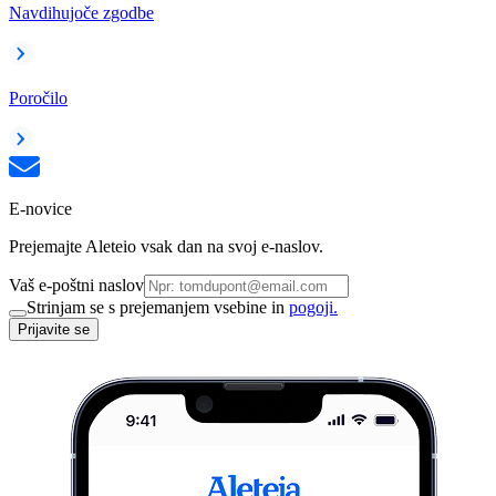
Navdihujoče zgodbe
Poročilo
E-novice
Prejemajte Aleteio vsak dan na svoj e-naslov.
Vaš e-poštni naslov
Strinjam se s prejemanjem vsebine in
pogoji.
Prijavite se