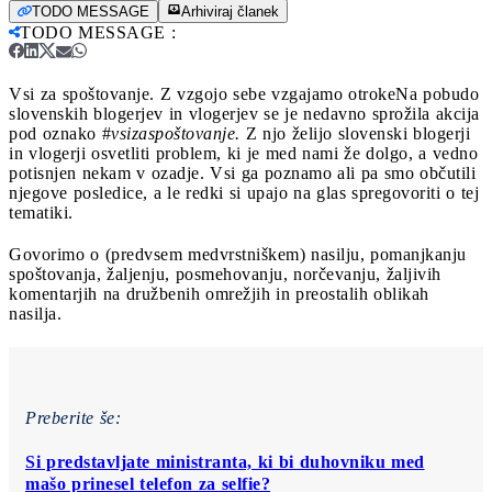
TODO MESSAGE
Arhiviraj članek
TODO MESSAGE
:
Vsi za spoštovanje. Z vzgojo sebe vzgajamo otroke
Na pobudo
slovenskih blogerjev in vlogerjev se je nedavno sprožila akcija
pod oznako #
vsizaspoštovanje.
Z njo želijo slovenski blogerji
in vlogerji osvetliti problem, ki je med nami že dolgo, a vedno
potisnjen nekam v ozadje. Vsi ga poznamo ali pa smo občutili
njegove posledice, a le redki si upajo na glas spregovoriti o tej
tematiki.
Govorimo o (predvsem medvrstniškem) nasilju, pomanjkanju
spoštovanja, žaljenju, posmehovanju, norčevanju, žaljivih
komentarjih na družbenih omrežjih in preostalih oblikah
nasilja.
Preberite še:
Si predstavljate ministranta, ki bi duhovniku med
mašo prinesel telefon za selfie?