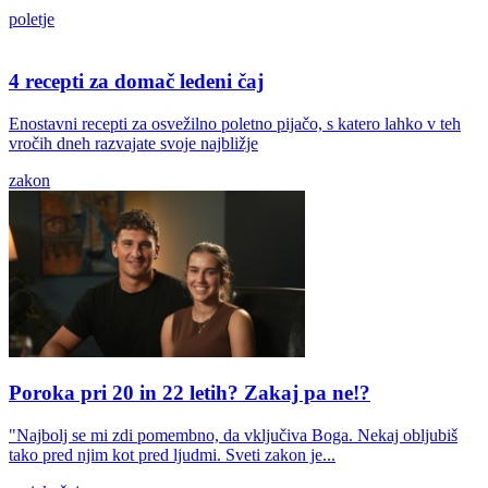
poletje
4 recepti za domač ledeni čaj
Enostavni recepti za osvežilno poletno pijačo, s katero lahko v teh
vročih dneh razvajate svoje najbližje
zakon
Poroka pri 20 in 22 letih? Zakaj pa ne!?
"Najbolj se mi zdi pomembno, da vključiva Boga. Nekaj obljubiš
tako pred njim kot pred ljudmi. Sveti zakon je...