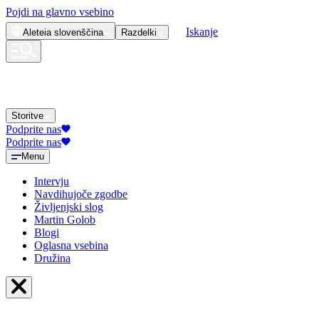
Pojdi na glavno vsebino
Iskanje
Aleteia
slovenščina
Razdelki
Storitve
Podprite nas
Podprite nas
Menu
Intervju
Navdihujoče zgodbe
Življenjski slog
Martin Golob
Blogi
Oglasna vsebina
Družina