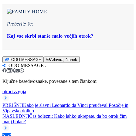
Preberite še:
Kaj vse skrbi starše malo večjih otrok?
TODO MESSAGE
Arhiviraj članek
TODO MESSAGE
:
Ključne besede/oznake, povezane s tem člankom:
otroci
vzgoja
PREJŠNJI
Kako je slavni Leonardo da Vinci preučeval Posočje in
Vipavsko dolino
NASLEDNJI
Čas bolezni: Kako lahko ukrepate, da bo otrok čim
manj bolan?