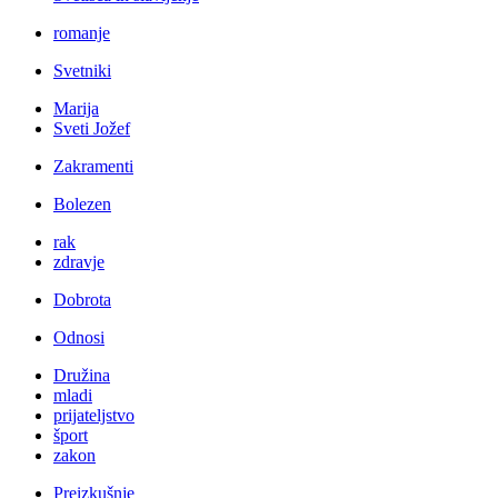
romanje
Svetniki
Marija
Sveti Jožef
Zakramenti
Bolezen
rak
zdravje
Dobrota
Odnosi
Družina
mladi
prijateljstvo
šport
zakon
Preizkušnje