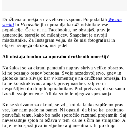
Družbena omrežja so v velikem vzponu. Po podatkih
We are
social
in
Hootsuite
jih uporablja kar 42 odstotkov vse
populacije. Če te ni na Facebooku, ne obstajaš, pravijo
generacije, starejše od milenijcev. Snapchat je osvojil
mladostnike. Za Instagram velja, da če nisi fotografiral in
objavil svojega obroka, nisi jedel.
Ali obstaja bonton za uporabo družbenih omrežij?
Na žalost se za ekrani pametnih naprav skriva veliko obrazov,
ki ne poznajo osnov bontona. Svoje nezadovoljstvo, gnev in
globoke rane zlivajo kar v komentarje na družbena omrežja. In
to ne konstruktivno, ampak precej nasilno, žaljivo in
nespoštljivo do drugih uporabnikov. Pod pretvezo, da so samo
izrazili svoje mnenje. Ali da so to le njegova spoznanja.
Ko se skrivamo za ekrani, se zdi, kot da lahko zapišemo prav
vse, kar nam pade na pamet. Ni opaziti, da bi se kaj pretirano
posvečali temu, kako bo naše sporočilo razumel prejemnik. Saj
navsezadnje sploh ni težava v tem, da se s čim ne strinjamo. A
to je treba spoštljivo in vljudno argumentirati. In po drugi