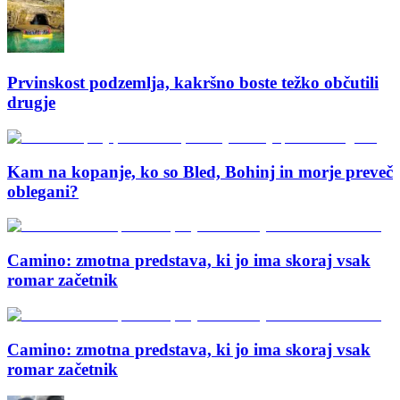
Prvinskost podzemlja, kakršno boste težko občutili
drugje
Kam na kopanje, ko so Bled, Bohinj in morje preveč
oblegani?
Camino: zmotna predstava, ki jo ima skoraj vsak
romar začetnik
Camino: zmotna predstava, ki jo ima skoraj vsak
romar začetnik