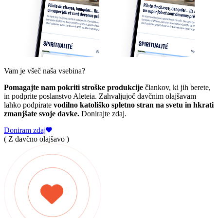
Vam je všeč naša vsebina?
Pomagajte nam pokriti stroške produkcije
člankov, ki jih berete,
in podprite poslanstvo Aleteia. Zahvaljujoč davčnim olajšavam
lahko podpirate
vodilno katoliško spletno stran na svetu in hkrati
zmanjšate svoje davke.
Donirajte zdaj.
Doniram zdaj
( Z davčno olajšavo )