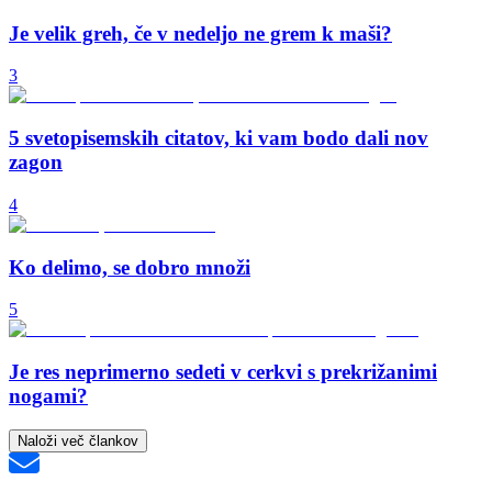
Je velik greh, če v nedeljo ne grem k maši?
3
5 svetopisemskih citatov, ki vam bodo dali nov
zagon
4
Ko delimo, se dobro množi
5
Je res neprimerno sedeti v cerkvi s prekrižanimi
nogami?
Naloži več člankov