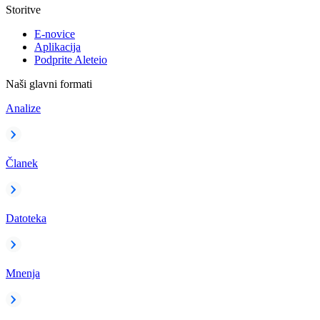
Storitve
E-novice
Aplikacija
Podprite Aleteio
Naši glavni formati
Analize
Članek
Datoteka
Mnenja