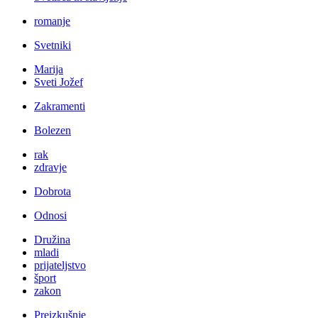
romanje
Svetniki
Marija
Sveti Jožef
Zakramenti
Bolezen
rak
zdravje
Dobrota
Odnosi
Družina
mladi
prijateljstvo
šport
zakon
Preizkušnje