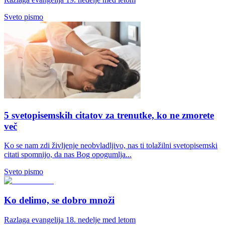
Sveto pismo
5 svetopisemskih citatov za trenutke, ko ne zmorete
več
Ko se nam zdi življenje neobvladljivo, nas ti tolažilni svetopisemski
citati spomnijo, da nas Bog opogumlja...
Sveto pismo
Ko delimo, se dobro množi
Razlaga evangelija 18. nedelje med letom