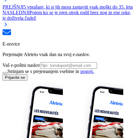
PREJŠNJI
5 vprašanj, ki si jih mora zastaviti vsak moški do 35. leta
NASLEDNJI
Potem ko se je njen otrok rodil brez nog in ene roke,
je doživela čudež
E-novice
Prejemajte Aleteio vsak dan na svoj e-naslov.
Vaš e-poštni naslov
Strinjam se s prejemanjem vsebine in
pogoji.
Prijavite se