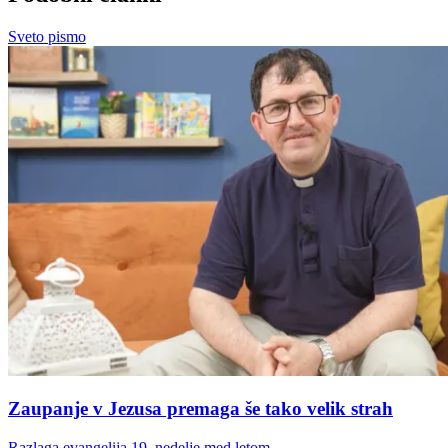
Sveto pismo
Zaupanje v Jezusa premaga še tako velik strah
Razlaga evangelija 19. nedelje med letom