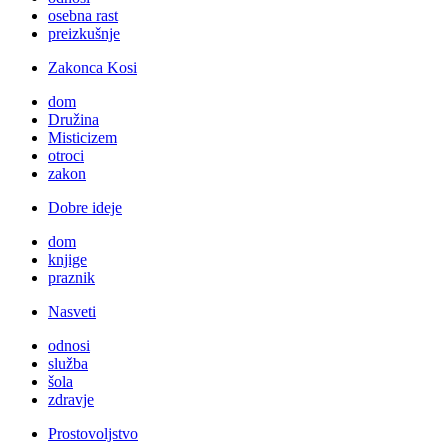
osebna rast
preizkušnje
Zakonca Kosi
dom
Družina
Misticizem
otroci
zakon
Dobre ideje
dom
knjige
praznik
Nasveti
odnosi
služba
šola
zdravje
Prostovoljstvo