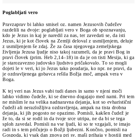
Poglabljati vero
Pravzaprav bi lahko smisel oz. namen Jezusovih čudežev
razdelili na dvoje: poglab­ljati vero v Boga ob spoznavanju,
kdo je Jezus in kaj je naredil za nas, ter zavedati se, da isti
Jezus, ki je kot človek na Zemlji deloval z usmiljenjem, deluje
z usmiljenjem še zdaj. Že za časa njegovega zemeljskega
življenja Jezusa ljudje niso takoj razumeli, da je pravi Bog in
pravi človek (prim. Heb 2,14–18) in da je on tisti Mesija, ki ga
je starozavezno judovsko ljudstvo pričakovalo. To so mogli
dojeti le v veri, ki jo Jezus tako poudarja, ko npr. ne pravi, da
je ozdravljenega gobavca rešila Božja moč, ampak vera v
Boga.
K tej veri nas Jezus vabi tudi danes in samo v njeni moči
lahko vidimo čudeže, ki se dnevno dogajajo med nami. Pri tem
ne mislim le na velika nadnaravna dejanja, kot so evharistični
čudeži ali nerazložljiva ozdravljenja, ampak na tista drobna
dejanja, ki jih pogosto ne opazimo. Pomisli, kakšen čudež je
že to, da si se rodil in da tvoje srce utripa, ne da bi se tega
sploh zavedal. Pomisli na vse ljudi, ki so te vzgajali, te imajo
radi in s tem pričujejo o Božji ljubezni. Končno, pomisli na
Gospoda, ki vsak dan znova pri sv. maši prihaja v hostiji med