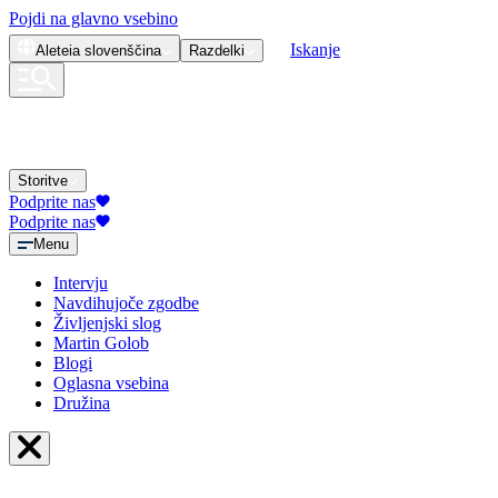
Pojdi na glavno vsebino
Iskanje
Aleteia
slovenščina
Razdelki
Storitve
Podprite nas
Podprite nas
Menu
Intervju
Navdihujoče zgodbe
Življenjski slog
Martin Golob
Blogi
Oglasna vsebina
Družina