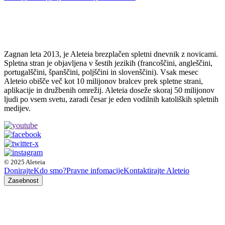
Zagnan leta 2013, je Aleteia brezplačen spletni dnevnik z novicami.
Spletna stran je objavljena v šestih jezikih (francoščini, angleščini,
portugalščini, španščini, poljščini in slovenščini). Vsak mesec
Aleteio obišče več kot 10 milijonov bralcev prek spletne strani,
aplikacije in družbenih omrežij. Aleteia doseže skoraj 50 milijonov
ljudi po vsem svetu, zaradi česar je eden vodilnih katoliških spletnih
medijev.
© 2025 Aleteia
Donirajte
Kdo smo?
Pravne infomacije
Kontaktirajte Aleteio
Zasebnost