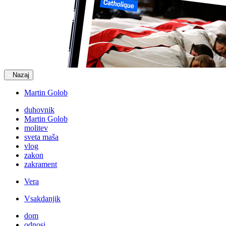
Nazaj
Martin Golob
duhovnik
Martin Golob
molitev
sveta maša
vlog
zakon
zakrament
Vera
Vsakdanjik
dom
odnosi