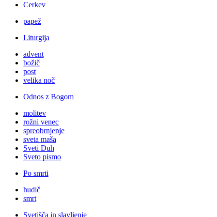
Cerkev
papež
Liturgija
advent
božič
post
velika noč
Odnos z Bogom
molitev
rožni venec
spreobrnjenje
sveta maša
Sveti Duh
Sveto pismo
Po smrti
hudič
smrt
Svetišča in slavljenje