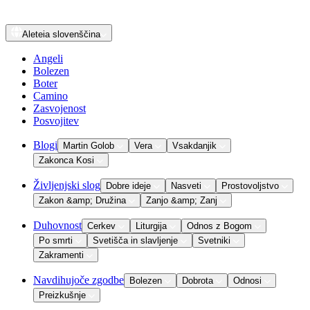
Aleteia
slovenščina
Angeli
Bolezen
Boter
Camino
Zasvojenost
Posvojitev
Blogi
Martin Golob
Vera
Vsakdanjik
Zakonca Kosi
Življenjski slog
Dobre ideje
Nasveti
Prostovoljstvo
Zakon &amp; Družina
Zanjo &amp; Zanj
Duhovnost
Cerkev
Liturgija
Odnos z Bogom
Po smrti
Svetišča in slavljenje
Svetniki
Zakramenti
Navdihujoče zgodbe
Bolezen
Dobrota
Odnosi
Preizkušnje