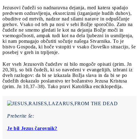
Jezusovi čudeži so nadnaravna dejanja, med katera spadajo
predvsem ozdravljenja, eksorcizmi (izganjanje hudih duhov),
obuditve od mrtvih, nadzor nad silami narave in odpuščanje
grehov. Vsako od teh pa nosi v sebi Božje sporočilo. Zato na
čudeže ne smemo gledati le kot na dejanja Božje moči in
vsemogočnosti, ampak tudi kot na dela ljubezni in usmiljenja,
ki nam pomagajo občutiti sočutje našega Stvarnika. To je
bistvo Gospoda, ki hoče vstopiti v vsako človeško situacijo, še
posebej v greh in trpljenje.
Ker vseh Jezusovih čudežev ni bilo mogoče opisati (prim. Jn
20,30), so bili čudeži, ki so navedeni v evangelijih, izbrani iz
dveh razlogov: da bi se izkazala Božja slava in da bi se po
čudežih dokazalo poslanstvo ter božanstvo Jezusa Kristusa
(prim. Jn 10,37–38). Tako pravi Katoliška enciklopedija.
Preberite še:
Je bil Jezus čarovnik?