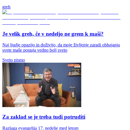
greh
Je velik greh, če v nedeljo ne grem k maši?
Naj ljudje opazijo in doživijo, da moje življenje zaradi obhajanja
svete maše postaja vedno bolj sveto
Sveto pismo
Za zaklad se je treba tudi potruditi
Razlaga evangelija 17. nedelje med letom