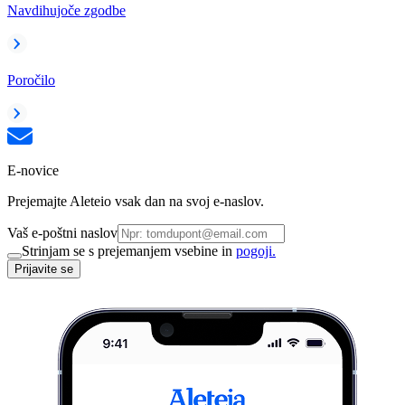
Navdihujoče zgodbe
Poročilo
E-novice
Prejemajte Aleteio vsak dan na svoj e-naslov.
Vaš e-poštni naslov
Strinjam se s prejemanjem vsebine in
pogoji.
Prijavite se