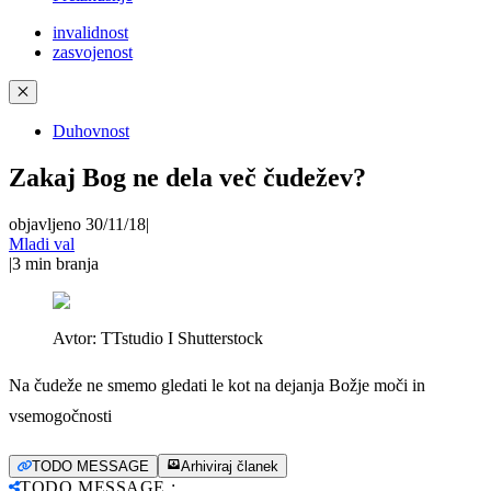
invalidnost
zasvojenost
✕
Duhovnost
Zakaj Bog ne dela več čudežev?
objavljeno 30/11/18
|
Mladi val
|
3
min branja
Avtor:
TTstudio I Shutterstock
Na čudeže ne smemo gledati le kot na dejanja Božje moči in
vsemogočnosti
TODO MESSAGE
Arhiviraj članek
TODO MESSAGE
: