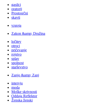
gasilci
oratorij
Prostosrčni
skavti
vzgoja
Zakon &amp; Družina
ločitev
otroci
pričevanje
rojstvo
splav
spolnost
starševstvo
Zanjo &amp; Zanj
intervju
moda
Moške skrivnosti
Oddaja Reflektor
Ženska ženski