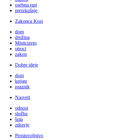
osebna rast
preizkušnje
Zakonca Kosi
dom
družina
Misticizem
otroci
zakon
Dobre ideje
dom
knjige
praznik
Nasveti
odnosi
služba
šola
zdravje
Prostovoljstvo