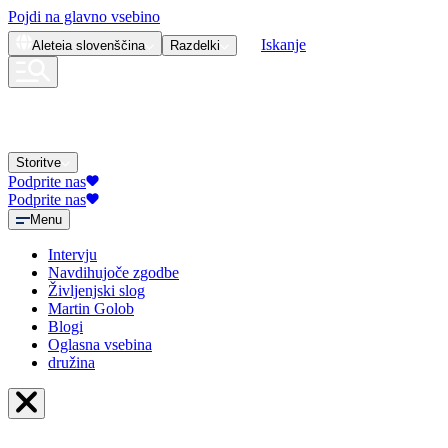
Pojdi na glavno vsebino
Iskanje
Aleteia
slovenščina
Razdelki
Storitve
Podprite nas
Podprite nas
Menu
Intervju
Navdihujoče zgodbe
Življenjski slog
Martin Golob
Blogi
Oglasna vsebina
družina