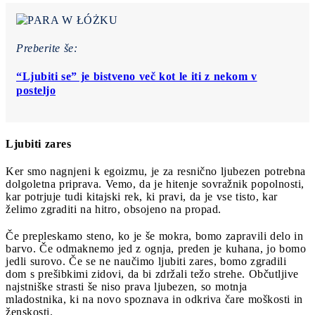
Preberite še:
“Ljubiti se” je bistveno več kot le iti z nekom v
posteljo
Ljubiti zares
Ker smo nagnjeni k egoizmu, je za resnično ljubezen potrebna
dolgoletna priprava. Vemo, da je hitenje sovražnik popolnosti,
kar potrjuje tudi kitajski rek, ki pravi, da je vse tisto, kar
želimo zgraditi na hitro, obsojeno na propad.
Če prepleskamo steno, ko je še mokra, bomo zapravili delo in
barvo. Če odmaknemo jed z ognja, preden je kuhana, jo bomo
jedli surovo. Če se ne naučimo ljubiti zares, bomo zgradili
dom s prešibkimi zidovi, da bi zdržali težo strehe. Občutljive
najstniške strasti še niso prava ljubezen, so motnja
mladostnika, ki na novo spoznava in odkriva čare moškosti in
ženskosti.