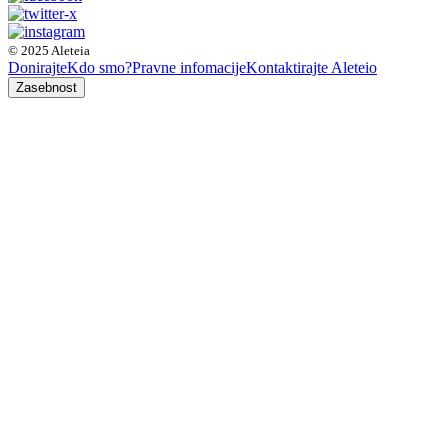
© 2025 Aleteia
Donirajte
Kdo smo?
Pravne infomacije
Kontaktirajte Aleteio
Zasebnost