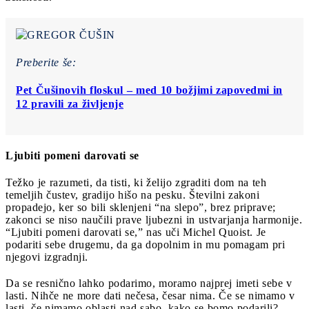
Preberite še:
Pet Čušinovih floskul ‒ med 10 božjimi zapovedmi in
12 pravili za življenje
Ljubiti pomeni darovati se
Težko je razumeti, da tisti, ki želijo zgraditi dom na teh
temeljih čustev, gradijo hišo na pesku. Številni zakoni
propadejo, ker so bili sklenjeni “na slepo”, brez priprave;
zakonci se niso naučili prave ljubezni in ustvarjanja harmonije.
“Ljubiti pomeni darovati se,” nas uči Michel Quoist. Je
podariti sebe drugemu, da ga dopolnim in mu pomagam pri
njegovi izgradnji.
Da se resnično lahko podarimo, moramo najprej imeti sebe v
lasti. Nihče ne more dati nečesa, česar nima. Če se nimamo v
lasti, če nimamo oblasti nad sabo, kako se bomo podarili?