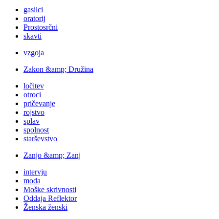
gasilci
oratorij
Prostosrčni
skavti
vzgoja
Zakon &amp; Družina
ločitev
otroci
pričevanje
rojstvo
splav
spolnost
starševstvo
Zanjo &amp; Zanj
intervju
moda
Moške skrivnosti
Oddaja Reflektor
Ženska ženski