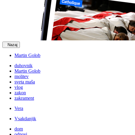
Nazaj
Martin Golob
duhovnik
Martin Golob
molitev
sveta maša
vlog
zakon
zakrament
Vera
Vsakdanjik
dom
odnosi