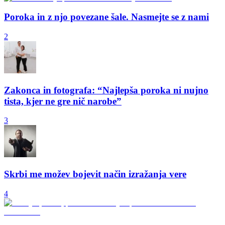
Poroka in z njo povezane šale. Nasmejte se z nami
2
Zakonca in fotografa: “Najlepša poroka ni nujno
tista, kjer ne gre nič narobe”
3
Skrbi me možev bojevit način izražanja vere
4