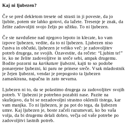
Kaj ni ljubezen?
Če se pred dekletom tresete od strasti in ji poveste, da jo
ljubite, potem ste lahko gotovi, da lažete. Tresenje je znak, da
želite zadovoljiti svojo željo po užitku. To ni ljubezen.
Če ste navdušene nad njegovo lepoto in klecate, ko vam
izpove ljubezen, vedite, da to ni ljubezen. Ljubezen niso
čustva in občutki, ljubezen je veliko več: je zadovoljitev
potreb drugega, ne svojih. Ozavestite, da rečete: “Ljubim te!”
le, ko ne želite zadovoljitve in sreče sebi, ampak drugemu.
Bodite pozorni na
karikature ljubezni
, kajti to so podobe
ponarejene ljubezni, ki paru ne prinese sreče. Vsak mladostnik
je žejen ljubezni, vendar je prepogosto ta ljubezen
zamaskirana, napačna in zato nevarna.
Ljubezen ni to, da se polastimo drugega za zadovoljitev svojih
potreb. V ljubezni je potrebno pozabiti nase. Pazite na
skušnjavo, da bi se nezadovoljni strastno oklenili tistega, kar
vam manjka. To ni ljubezen, je pa pot do tega, da ljubezen
umre. Kaj ljubezen je, boste začeli razumevati, ko bo vaša
volja, da bi drugemu delali dobro, večja od vaše potrebe po
zadovoljitvi lastnih potreb.