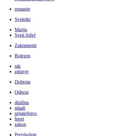
romanje
Svetniki
Marija
Sveti Jožef
Zakramenti
Bolezen
rak
zdravje
Dobrota
Odnosi
družina
mladi
prijateljstvo
šport
zakon
Preizkušnje