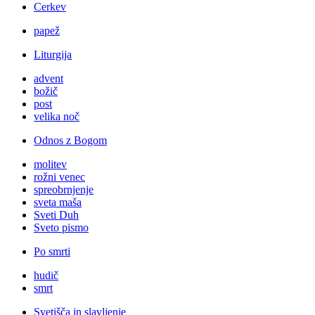
Cerkev
papež
Liturgija
advent
božič
post
velika noč
Odnos z Bogom
molitev
rožni venec
spreobrnjenje
sveta maša
Sveti Duh
Sveto pismo
Po smrti
hudič
smrt
Svetišča in slavljenje