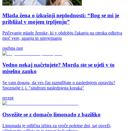
Mlada žena o izkušnji neplodnosti: “Bog se mi je
približal v mojem trpljenju”
Pričevanje mlade ženske, ki v obdobju čakanja na otroka odkriva
moč vere, upanja in sprejemanja
osebna rast
Vedno nekaj načrtujete? Morda ste se ujeli v to
miselno zanko
Se vam dogaja, da ves čas razmišljate o naslednjem opravilu?
Spoznajte t. i. "sindrom naslednjega koraka"
recept
Osvežite se z domačo limonado z baziliko
Limonada je odlična izbira za vroče poletne dni, saj osveži,
učinkovito odžeja in je precej bolj zdrava...