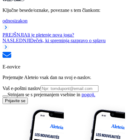
Ključne besede/oznake, povezane s tem člankom:
odnosi
zakon
PREJŠNJI
Ali je pletenje nova joga?
NASLEDNJI
Deček, ki spreminja razpravo o splavu
E-novice
Prejemajte Aleteio vsak dan na svoj e-naslov.
Vaš e-poštni naslov
Strinjam se s prejemanjem vsebine in
pogoji.
Prijavite se