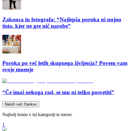
Zakonca in fotografa: “Najlepša poroka ni nujno
tista, kjer ne gre nič narobe”
Poroka po več letih skupnega življenja? Povem vam
svoje mnenje
“Če imaš nekoga rad, se mu ni težko posvetiti”
Naloži več člankov
Najbolj brano v tej kategoriji ta mesec
1