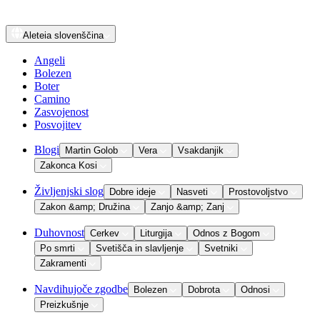
Aleteia
slovenščina
Angeli
Bolezen
Boter
Camino
Zasvojenost
Posvojitev
Blogi
Martin Golob
Vera
Vsakdanjik
Zakonca Kosi
Življenjski slog
Dobre ideje
Nasveti
Prostovoljstvo
Zakon &amp; Družina
Zanjo &amp; Zanj
Duhovnost
Cerkev
Liturgija
Odnos z Bogom
Po smrti
Svetišča in slavljenje
Svetniki
Zakramenti
Navdihujoče zgodbe
Bolezen
Dobrota
Odnosi
Preizkušnje