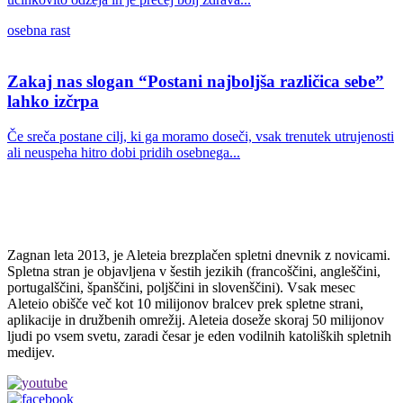
osebna rast
Zakaj nas slogan “Postani najboljša različica sebe”
lahko izčrpa
Če sreča postane cilj, ki ga moramo doseči, vsak trenutek utrujenosti
ali neuspeha hitro dobi pridih osebnega...
Zagnan leta 2013, je Aleteia brezplačen spletni dnevnik z novicami.
Spletna stran je objavljena v šestih jezikih (francoščini, angleščini,
portugalščini, španščini, poljščini in slovenščini). Vsak mesec
Aleteio obišče več kot 10 milijonov bralcev prek spletne strani,
aplikacije in družbenih omrežij. Aleteia doseže skoraj 50 milijonov
ljudi po vsem svetu, zaradi česar je eden vodilnih katoliških spletnih
medijev.