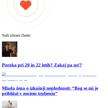
Naši izbrani članki
Poroka pri 20 in 22 letih? Zakaj pa ne!?
Mlada žena o izkušnji neplodnosti: “Bog se mi je
približal v mojem trpljenju”