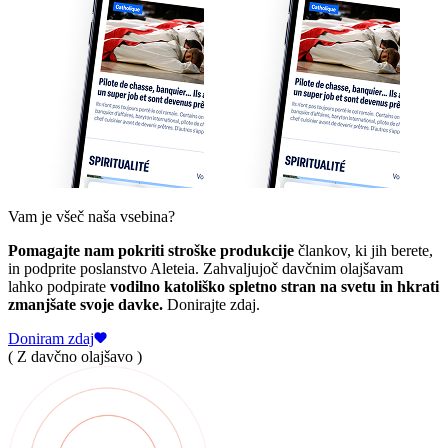
Vam je všeč naša vsebina?
Pomagajte nam pokriti stroške produkcije
člankov, ki jih berete,
in podprite poslanstvo Aleteia. Zahvaljujoč davčnim olajšavam
lahko podpirate
vodilno katoliško spletno stran na svetu in hkrati
zmanjšate svoje davke.
Donirajte zdaj.
Doniram zdaj
( Z davčno olajšavo )