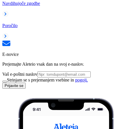
Navdihujoče zgodbe
Poročilo
E-novice
Prejemajte Aleteio vsak dan na svoj e-naslov.
Vaš e-poštni naslov
Strinjam se s prejemanjem vsebine in
pogoji.
Prijavite se