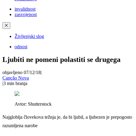
invalidnost
zasvojenost
✕
Življenjski slog
odnosi
Ljubiti ne pomeni polastiti se drugega
objavljeno 07/12/18
|
Canção Nova
|
3
min branja
Avtor:
Shutterstock
Najgloblja človekova težnja je, da bi ljubil, a ljubezen je prepogosto
razumljena narobe