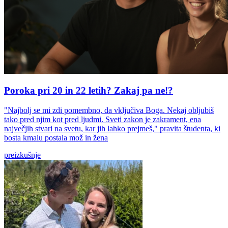
Poroka pri 20 in 22 letih? Zakaj pa ne!?
"Najbolj se mi zdi pomembno, da vključiva Boga. Nekaj obljubiš
tako pred njim kot pred ljudmi. Sveti zakon je zakrament, ena
največjih stvari na svetu, kar jih lahko prejmeš," pravita študenta, ki
bosta kmalu postala mož in žena
preizkušnje