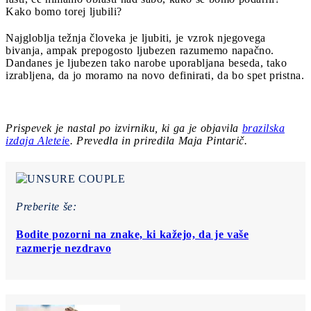
Kako bomo torej ljubili?
Najgloblja težnja človeka je ljubiti, je vzrok njegovega
bivanja, ampak prepogosto ljubezen razumemo napačno.
Dandanes je ljubezen tako narobe uporabljana beseda, tako
izrabljena, da jo moramo na novo definirati, da bo spet pristna.
Prispevek je nastal po izvirniku, ki ga je objavila
brazilska
izdaja A
letei
e
.
Prevedla in priredila Maja Pintarič.
Preberite še:
Bodite pozorni na znake, ki kažejo, da je vaše
razmerje nezdravo