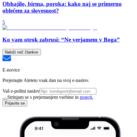
Obhajilo, birma, poroka: kako naj se primerno
oblečem za slovesnost?
5
Ko vam otrok zabrusi: “Ne verjamem v Boga”
Naloži več člankov
E-novice
Prejemajte Aleteio vsak dan na svoj e-naslov.
Vaš e-poštni naslov
Strinjam se s prejemanjem vsebine in
pogoji.
Prijavite se