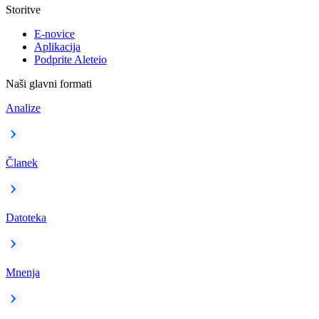
Storitve
E-novice
Aplikacija
Podprite Aleteio
Naši glavni formati
Analize
Članek
Datoteka
Mnenja