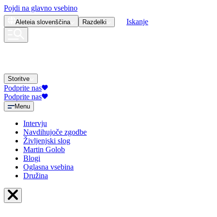
Pojdi na glavno vsebino
Iskanje
Aleteia
slovenščina
Razdelki
Storitve
Podprite nas
Podprite nas
Menu
Intervju
Navdihujoče zgodbe
Življenjski slog
Martin Golob
Blogi
Oglasna vsebina
Družina