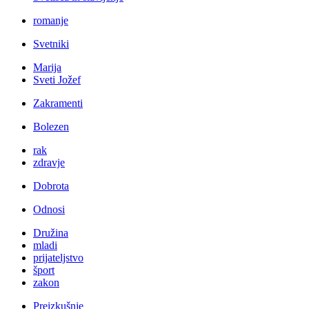
romanje
Svetniki
Marija
Sveti Jožef
Zakramenti
Bolezen
rak
zdravje
Dobrota
Odnosi
Družina
mladi
prijateljstvo
šport
zakon
Preizkušnje