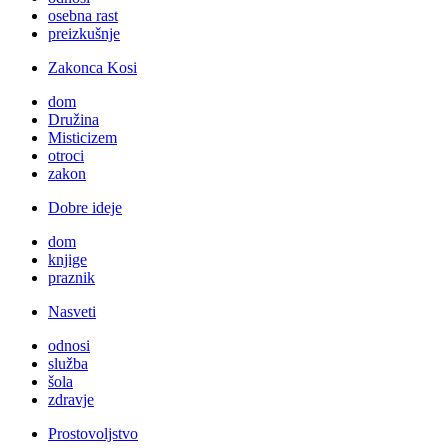
osebna rast
preizkušnje
Zakonca Kosi
dom
Družina
Misticizem
otroci
zakon
Dobre ideje
dom
knjige
praznik
Nasveti
odnosi
služba
šola
zdravje
Prostovoljstvo