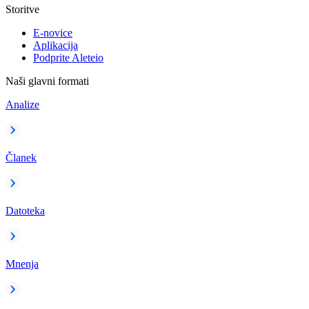
Storitve
E-novice
Aplikacija
Podprite Aleteio
Naši glavni formati
Analize
Članek
Datoteka
Mnenja