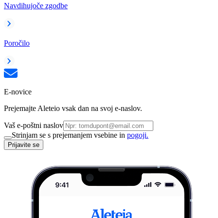
Navdihujoče zgodbe
Poročilo
E-novice
Prejemajte Aleteio vsak dan na svoj e-naslov.
Vaš e-poštni naslov
Strinjam se s prejemanjem vsebine in
pogoji.
Prijavite se