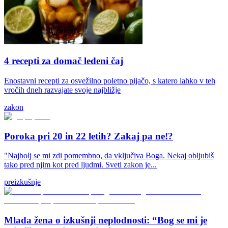
4 recepti za domač ledeni čaj
Enostavni recepti za osvežilno poletno pijačo, s katero lahko v teh
vročih dneh razvajate svoje najbližje
zakon
Poroka pri 20 in 22 letih? Zakaj pa ne!?
"Najbolj se mi zdi pomembno, da vključiva Boga. Nekaj obljubiš
tako pred njim kot pred ljudmi. Sveti zakon je...
preizkušnje
Mlada žena o izkušnji neplodnosti: “Bog se mi je