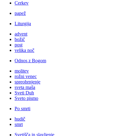
Cerkev
papež
Liturgija
advent
božič
post
velika noč
Odnos z Bogom
molitev
rožni venec
spreobrnjenje
sveta maša
Sveti Duh
Sveto pismo
Po smrti
hudič
smrt
Svetišča in slavljenje