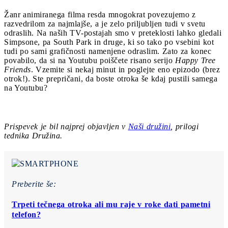
Žanr animiranega filma resda mnogokrat povezujemo z
razvedrilom za najmlajše, a je zelo priljubljen tudi v svetu
odraslih. Na naših TV-postajah smo v preteklosti lahko gledali
Simpsone, pa South Park in druge, ki so tako po vsebini kot
tudi po sami grafičnosti namenjene odraslim. Zato za konec
povabilo, da si na Youtubu poiščete risano serijo
Happy Tree
Friends
. Vzemite si nekaj minut in poglejte eno epizodo (brez
otrok!). Ste prepričani, da boste otroka še kdaj pustili samega
na Youtubu?
Prispevek je bil najprej objavljen v
Naši družini
, prilogi
tednika Družina.
Preberite še:
Trpeti tečnega otroka ali mu raje v roke dati pametni
telefon?