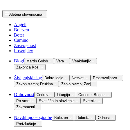
Aleteia
slovenščina
Angeli
Bolezen
Boter
Camino
Zasvojenost
Posvojitev
Blogi
Martin Golob
Vera
Vsakdanjik
Zakonca Kosi
Življenjski slog
Dobre ideje
Nasveti
Prostovoljstvo
Zakon &amp; Družina
Zanjo &amp; Zanj
Duhovnost
Cerkev
Liturgija
Odnos z Bogom
Po smrti
Svetišča in slavljenje
Svetniki
Zakramenti
Navdihujoče zgodbe
Bolezen
Dobrota
Odnosi
Preizkušnje