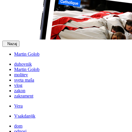
Nazaj
Martin Golob
duhovnik
Martin Golob
molitev
sveta maša
vlog
zakon
zakrament
Vera
Vsakdanjik
dom
odnosi