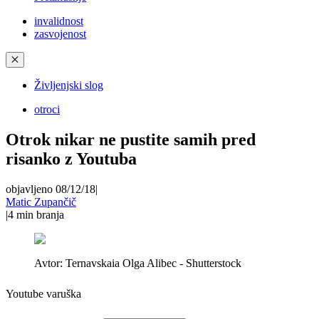
invalidnost
zasvojenost
✕
Življenjski slog
otroci
Otrok nikar ne pustite samih pred
risanko z Youtuba
objavljeno 08/12/18
|
Matic Zupančič
|
4
min branja
Avtor:
Ternavskaia Olga Alibec - Shutterstock
Youtube varuška