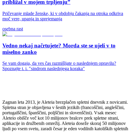
približal v mojem trpljenju”
Pričevanje mlade ženske, ki v obdobju čakanja na otroka odkriva
moč vere, upanja in sprejemanja
osebna rast
Vedno nekaj načrtujete? Morda ste se ujeli v to
miselno zanko
Se vam dogaja, da ves čas razmišljate o naslednjem opravilu?
Spoznajte t. i. "sindrom naslednjega koraka"
Zagnan leta 2013, je Aleteia brezplačen spletni dnevnik z novicami.
Spletna stran je objavljena v šestih jezikih (francoščini, angleščini,
portugalščini, španščini, poljščini in slovenščini). Vsak mesec
Aleteio obišče več kot 10 milijonov bralcev prek spletne strani,
aplikacije in družbenih omrežij. Aleteia doseže skoraj 50 milijonov
ljudi po vsem svetu, zaradi česar je eden vodilnih katoliških spletnih