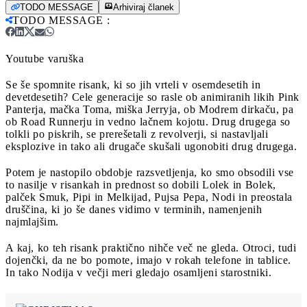
TODO MESSAGE
Arhiviraj članek
TODO MESSAGE
:
Youtube varuška
Se še spomnite risank, ki so jih vrteli v osemdesetih in
devetdesetih? Cele generacije so rasle ob animiranih likih Pink
Panterja, mačka Toma, miška Jerryja, ob Modrem dirkaču, pa
ob Road Runnerju in vedno lačnem kojotu. Drug drugega so
tolkli po piskrih, se prerešetali z revolverji, si nastavljali
eksplozive in tako ali drugače skušali ugonobiti drug drugega.
Potem je nastopilo obdobje razsvetljenja, ko smo obsodili vse
to nasilje v risankah in prednost so dobili Lolek in Bolek,
palček Smuk, Pipi in Melkijad, Pujsa Pepa, Nodi in preostala
druščina, ki jo še danes vidimo v terminih, namenjenih
najmlajšim.
A kaj, ko teh risank praktično nihče več ne gleda. Otroci, tudi
dojenčki, da ne bo pomote, imajo v rokah telefone in tablice.
In tako Nodija v večji meri gledajo osamljeni starostniki.