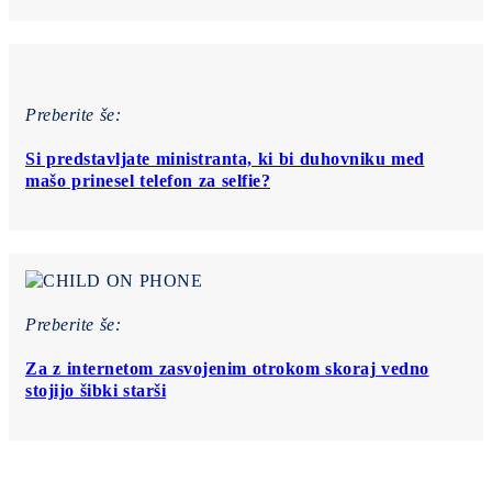
Preberite še:
Si predstavljate ministranta, ki bi duhovniku med
mašo prinesel telefon za selfie?
Preberite še:
Za z internetom zasvojenim otrokom skoraj vedno
stojijo šibki starši