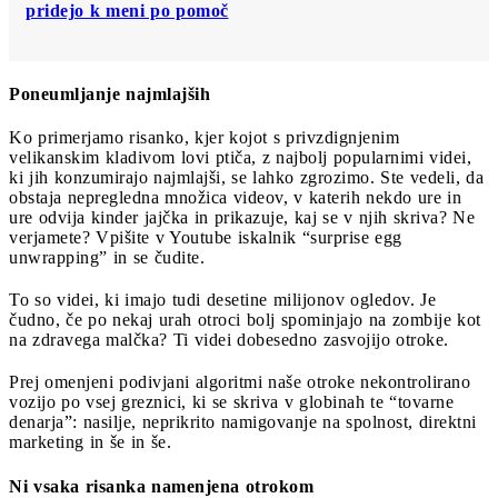
pridejo k meni po pomoč
Poneumljanje najmlajših
Ko primerjamo risanko, kjer kojot s privzdignjenim
velikanskim kladivom lovi ptiča, z najbolj popularnimi videi,
ki jih konzumirajo najmlajši, se lahko zgrozimo. Ste vedeli, da
obstaja nepregledna množica videov, v katerih nekdo ure in
ure odvija kinder jajčka in prikazuje, kaj se v njih skriva? Ne
verjamete? Vpišite v Youtube iskalnik “surprise egg
unwrapping” in se čudite.
To so videi, ki imajo tudi desetine milijonov ogledov. Je
čudno, če po nekaj urah otroci bolj spominjajo na zombije kot
na zdravega malčka? Ti videi dobesedno zasvojijo otroke.
Prej omenjeni podivjani algoritmi naše otroke nekontrolirano
vozijo po vsej greznici, ki se skriva v globinah te “tovarne
denarja”: nasilje, neprikrito namigovanje na spolnost, direktni
marketing in še in še.
Ni vsaka risanka namenjena otrokom