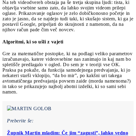
Na teh videodvereh obstaja pa še tretja skupina ljudi: tista, ki
objavlja vsebine samo zato, da lahko svojim videom prilepi
oglase. Prikazovanje oglasov je zelo dobičkonosno početje in
zato je jasno, da se najdejo tudi taki, ki skušajo sistem, ki ga je
postavil Google, pripeljati do skrajnosti z namenom, da na
njihov račun pade čim več novcev.
Algoritmi, ki so ušli z vajeti
Gre za matematične postopke, ki na podlagi veliko parametrov
izračunavajo, katere videovsebine nas zanimajo in kaj nam bo
spletišče predlagalo v ogled. Do sem je v teoriji vse OK.
Praksa pa pokaže, da funkcija samodejnega predvajanja, ki jo
nekateri starši vklopijo, “da bo mir”, po kakšni uri takega
avtomatičnega predvajanja povsem zaide (morda namenoma?)
in tako se prikazujejo najbolj abotni izdelki, ki so sami sebi
namen.
Preberite še:
Župnik Martin mladim: Če jim “zagusti”, lahko vedno