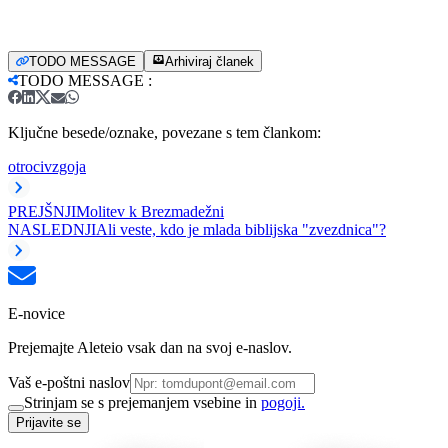
TODO MESSAGE
Arhiviraj članek
TODO MESSAGE
:
Ključne besede/oznake, povezane s tem člankom:
otroci
vzgoja
PREJŠNJI
Molitev k Brezmadežni
NASLEDNJI
Ali veste, kdo je mlada biblijska "zvezdnica"?
E-novice
Prejemajte Aleteio vsak dan na svoj e-naslov.
Vaš e-poštni naslov
Strinjam se s prejemanjem vsebine in
pogoji.
Prijavite se