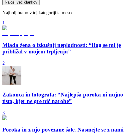
Naloži več člankov
Najbolj brano v tej kategoriji ta mesec
1
Mlada žena o izkušnji neplodnosti: “Bog se mi je
približal v mojem trpljenju”
2
Zakonca in fotografa: “Najlepša poroka ni nujno
tista, kjer ne gre nič narobe”
3
Poroka in z njo povezane šale. Nasmejte se z nami