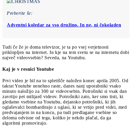
Preberite še:
Adventni koledar za vso družino. In ne, ni čokoladen
Tudi če že je doma televizor, je ta po vsej verjetnosti
priklopljen na internet. In kje na tem svetu se na internetu dobi
največ videovsebin? Seveda, na Youtubu.
Kaj je v resnici Youtube
Prvi video je bil na to spletišče naložen konec aprila 2005. Od
takrat Youtube nenehno raste, danes nanj uporabniki vsako
minuto naložijo za 300 ur videovsebin. Potrošniki si vsak dan
zavrtijo pet milijard videov. Potrošniki zato, ker smo tisti, ki
gledamo vsebine na Youtubu, dejansko potrošniki, ki jih
oglaševalci bombardirajo z oglasi, ki se vrtijo pred videi, med
predvajanjem in na koncu, pa tudi predlagane vsebine so
deloma odvisne od tega, koliko je nekdo plačal, da ga
algoritmi promovirajo.