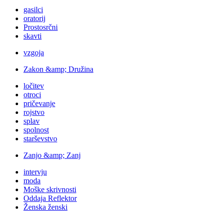
gasilci
oratorij
Prostosrčni
skavti
vzgoja
Zakon &amp; Družina
ločitev
otroci
pričevanje
rojstvo
splav
spolnost
starševstvo
Zanjo &amp; Zanj
intervju
moda
Moške skrivnosti
Oddaja Reflektor
Ženska ženski