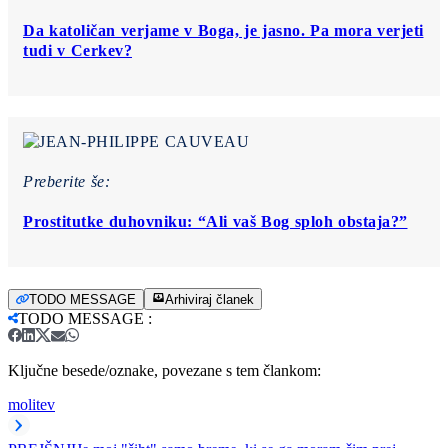
Da katoličan verjame v Boga, je jasno. Pa mora verjeti
tudi v Cerkev?
Preberite še:
Prostitutke duhovniku: “Ali vaš Bog sploh obstaja?”
TODO MESSAGE
Arhiviraj članek
TODO MESSAGE
:
Ključne besede/oznake, povezane s tem člankom:
molitev