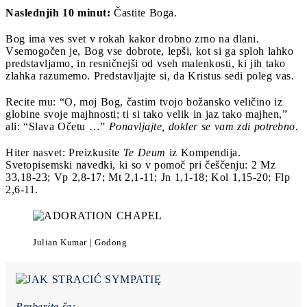
Naslednjih 10 minut:
Častite Boga.
Bog ima ves svet v rokah kakor drobno zrno na dlani.
Vsemogočen je, Bog vse dobrote, lepši, kot si ga sploh lahko
predstavljamo, in resničnejši od vseh malenkosti, ki jih tako
zlahka razumemo. Predstavljajte si, da Kristus sedi poleg vas.
Recite mu: “O, moj Bog, častim tvojo božansko veličino iz
globine svoje majhnosti; ti si tako velik in jaz tako majhen,”
ali: “Slava Očetu …”
Ponavljajte, dokler se vam zdi potrebno.
Hiter nasvet: Preizkusite
Te Deum
iz Kompendija.
Svetopisemski navedki, ki so v pomoč pri češčenju: 2 Mz
33,18-23; Vp 2,8-17; Mt 2,1-11; Jn 1,1-18; Kol 1,15-20; Flp
2,6-11.
Julian Kumar | Godong
Preberite še: