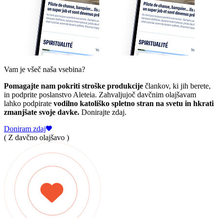
Vam je všeč naša vsebina?
Pomagajte nam pokriti stroške produkcije
člankov, ki jih berete,
in podprite poslanstvo Aleteia. Zahvaljujoč davčnim olajšavam
lahko podpirate
vodilno katoliško spletno stran na svetu in hkrati
zmanjšate svoje davke.
Donirajte zdaj.
Doniram zdaj
( Z davčno olajšavo )