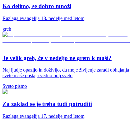
Ko delimo, se dobro množi
Razlaga evangelija 18. nedelje med letom
greh
Je velik greh, če v nedeljo ne grem k maši?
Naj ljudje opazijo in doživijo, da moje življenje zaradi obhajanja
svete maše postaja vedno bolj sveto
Sveto pismo
Za zaklad se je treba tudi potruditi
Razlaga evangelija 17. nedelje med letom