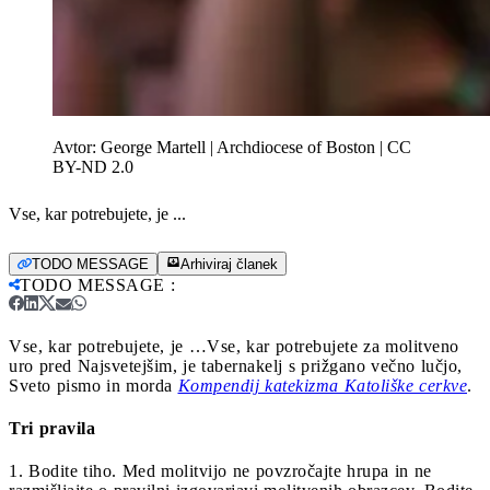
Avtor:
George Martell | Archdiocese of Boston | CC
BY-ND 2.0
Vse, kar potrebujete, je ...
TODO MESSAGE
Arhiviraj članek
TODO MESSAGE
:
Vse, kar potrebujete, je …
Vse, kar potrebujete za molitveno
uro pred Najsvetejšim, je tabernakelj s prižgano večno lučjo,
Sveto pismo in morda
Kompendij katekizma Katoliške cerkve
.
Tri pravila
1. Bodite tiho. Med molitvijo ne povzročajte hrupa in ne