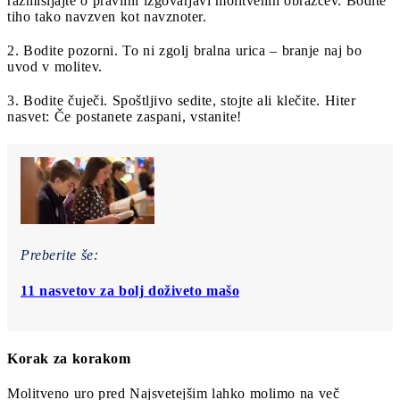
razmišljajte o pravilni izgovarjavi molitvenih obrazcev. Bodite
tiho tako navzven kot navznoter.
2. Bodite pozorni. To ni zgolj bralna urica – branje naj bo
uvod v molitev.
3. Bodite čuječi. Spoštljivo sedite, stojte ali klečite. Hiter
nasvet: Če postanete zaspani, vstanite!
Preberite še:
11 nasvetov za bolj doživeto mašo
Korak za korakom
Molitveno uro pred Najsvetejšim lahko molimo na več