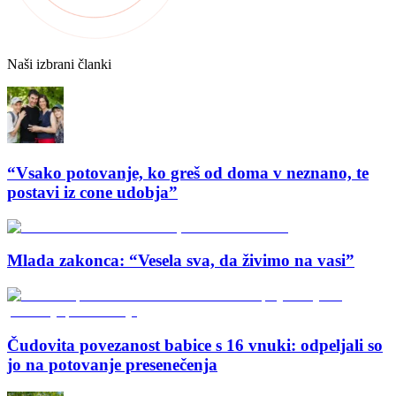
Naši izbrani članki
“Vsako potovanje, ko greš od doma v neznano, te
postavi iz cone udobja”
Mlada zakonca: “Vesela sva, da živimo na vasi”
Čudovita povezanost babice s 16 vnuki: odpeljali so
jo na potovanje presenečenja