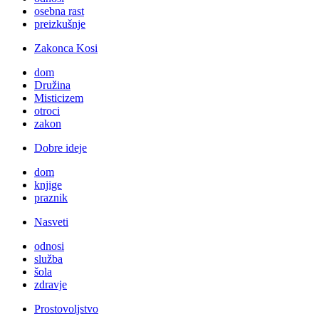
osebna rast
preizkušnje
Zakonca Kosi
dom
Družina
Misticizem
otroci
zakon
Dobre ideje
dom
knjige
praznik
Nasveti
odnosi
služba
šola
zdravje
Prostovoljstvo