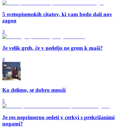
5 svetopisemskih citatov, ki vam bodo dali nov
zagon
3
Je velik greh, če v nedeljo ne grem k maši?
4
Ko delimo, se dobro množi
5
Je res neprimerno sedeti v cerkvi s prekrižanimi
nogami?