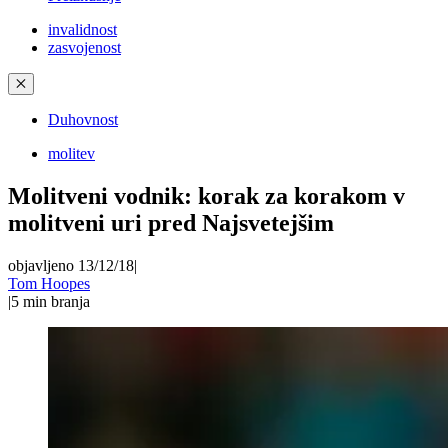
invalidnost
zasvojenost
✕
Duhovnost
molitev
Molitveni vodnik: korak za korakom v
molitveni uri pred Najsvetejšim
objavljeno 13/12/18
|
Tom Hoopes
|
5
min branja