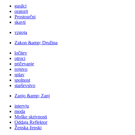
gasilci
oratorij
Prostosrčni
skavti
vzgoja
Zakon &amp; Družina
ločitev
otroci
pričevanje
rojstvo
splav
spolnost
starševstvo
Zanjo &amp; Zanj
intervju
moda
Moške skrivnosti
Oddaja Reflektor
Ženska ženski