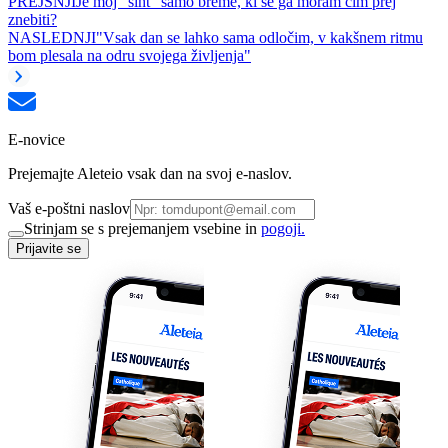
PREJŠNJI
Je moj "šiht" samo breme, ki se ga moram čim prej
znebiti?
NASLEDNJI
"Vsak dan se lahko sama odločim, v kakšnem ritmu
bom plesala na odru svojega življenja"
E-novice
Prejemajte Aleteio vsak dan na svoj e-naslov.
Vaš e-poštni naslov
Strinjam se s prejemanjem vsebine in
pogoji.
Prijavite se