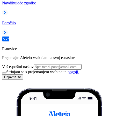
Navdihujoče zgodbe
Poročilo
E-novice
Prejemajte Aleteio vsak dan na svoj e-naslov.
Vaš e-poštni naslov
Strinjam se s prejemanjem vsebine in
pogoji.
Prijavite se