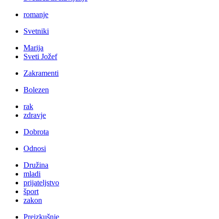
romanje
Svetniki
Marija
Sveti Jožef
Zakramenti
Bolezen
rak
zdravje
Dobrota
Odnosi
Družina
mladi
prijateljstvo
šport
zakon
Preizkušnje