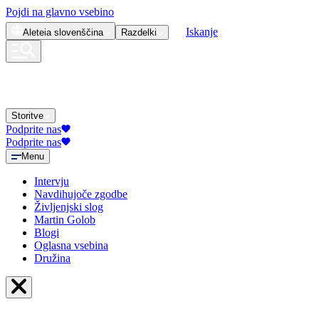
Pojdi na glavno vsebino
Iskanje
Aleteia
slovenščina
Razdelki
Storitve
Podprite nas
Podprite nas
Menu
Intervju
Navdihujoče zgodbe
Življenjski slog
Martin Golob
Blogi
Oglasna vsebina
Družina