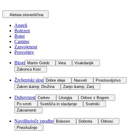
Aleteia
slovenščina
Angeli
Bolezen
Boter
Camino
Zasvojenost
Posvojitev
Blogi
Martin Golob
Vera
Vsakdanjik
Zakonca Kosi
Življenjski slog
Dobre ideje
Nasveti
Prostovoljstvo
Zakon &amp; Družina
Zanjo &amp; Zanj
Duhovnost
Cerkev
Liturgija
Odnos z Bogom
Po smrti
Svetišča in slavljenje
Svetniki
Zakramenti
Navdihujoče zgodbe
Bolezen
Dobrota
Odnosi
Preizkušnje