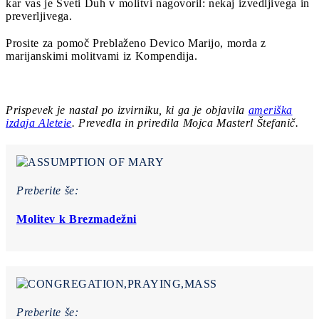
kar vas je Sveti Duh v molitvi nagovoril: nekaj izvedljivega in
preverljivega.
Prosite za pomoč Preblaženo Devico Marijo, morda z
marijanskimi molitvami iz Kompendija.
Prispevek je nastal po izvirniku, ki ga je objavila
ameriška
izdaja Aleteie
. Prevedla in priredila Mojca Masterl Štefanič.
Preberite še:
Molitev k Brezmadežni
Preberite še: