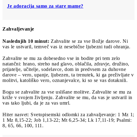
Je adoracija samo za stare mame?
Zahvaljevanje
Naslednjih 10 minut:
Zahvalite se za vse Božje darove. Ni
vas le ustvaril, temveč vas iz nesebične ljubezni tudi ohranja.
Zahvalite se mu za dobesedno vse in bodite pri tem zelo
natančni: hrano, streho nad glavo, oblačila, zdravje, družino,
prijatelje, učitelje, sodelavce, dom in predvsem za duhovne
darove – vero, upanje, ljubezen, ta trenutek, ki ga preživljate v
molitvi, katoliško vero, oznanjevalce, ki so se vas dotaknili.
Bogu se zahvalite za vse uslišane molitve. Zahvalite se mu za
križe v svojem življenju. Zahvalite se mu, da vas je ustvaril in
vas tako ljubi, da je za vas umrl.
Hiter nasvet: Svetopisemski odlomki za zahvaljevanje: 1 Mz 1;
1 Mz 8,15-22; Job 1,13-22; Mt 6,25-34; Lk 17,11-19; Psalmi:
8, 65, 66, 100, 111.