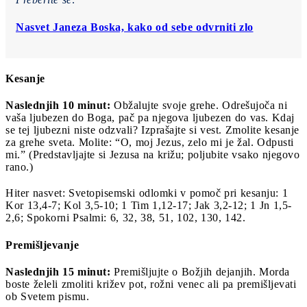
Nasvet Janeza Boska, kako od sebe odvrniti zlo
Kesanje
Naslednjih 10 minut:
Obžalujte svoje grehe. Odrešujoča ni
vaša ljubezen do Boga, pač pa njegova ljubezen do vas. Kdaj
se tej ljubezni niste odzvali? Izprašajte si vest. Zmolite kesanje
za grehe sveta. Molite: “O, moj Jezus, zelo mi je žal. Odpusti
mi.” (Predstavljajte si Jezusa na križu; poljubite vsako njegovo
rano.)
Hiter nasvet: Svetopisemski odlomki v pomoč pri kesanju: 1
Kor 13,4-7; Kol 3,5-10; 1 Tim 1,12-17; Jak 3,2-12; 1 Jn 1,5-
2,6; Spokorni Psalmi: 6, 32, 38, 51, 102, 130, 142.
Premišljevanje
Naslednjih 15 minut:
Premišljujte o Božjih dejanjih. Morda
boste želeli zmoliti križev pot, rožni venec ali pa premišljevati
ob Svetem pismu.