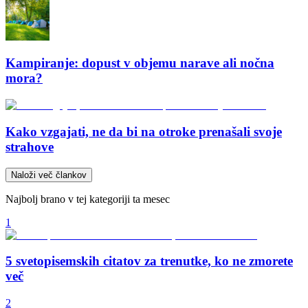
Kampiranje: dopust v objemu narave ali nočna
mora?
Kako vzgajati, ne da bi na otroke prenašali svoje
strahove
Naloži več člankov
Najbolj brano v tej kategoriji ta mesec
1
5 svetopisemskih citatov za trenutke, ko ne zmorete
več
2