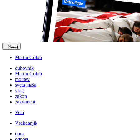
Nazaj
Martin Golob
duhovnik
Martin Golob
molitev
sveta maša
vlog
zakon
zakrament
Vera
Vsakdanjik
dom
odnosi