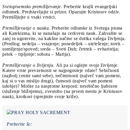
Svetopisemsko premišljevanje.
Preberite krajši evangeljski
odlomek. Predstavljajte si prizor. Opazujte Kristusov odziv.
Premišljujte o vsaki vrstici.
Premišljevanje o nauku.
Preberite odlomke iz Svetega pisma
ali Katekizma, ki se nanašajo na cerkveni nauk. Zahvalite se
zanj in ugotovite, na kakšne načine se dotika vašega življenja.
(Predlog: nedelja – vstajenje; ponedeljek – utelešenje; torek –
usmiljenje/spoved; sreda – Sveti Duh; četrtek – evharistija;
petek – trpljenje; sobota – Marija).
Premišljevanje o življenju.
Ali pa si oglejte svoje življenje.
Katere vrste prevzetnosti se najpogosteje vdate? Sebičnosti
(najbolj cenite sami sebe), nečimrnosti (največ vam pomeni,
kaj si o vas mislijo drugi), čutnosti (največ vam pomeni
udobje)? Molite za nasprotne kreposti: nesebično ljubezen
(služenje bližnjemu), zvestobo (na prvem mestu je Kristusov
nauk), krotkost (sprejmite svoje križe).
Preberite še: