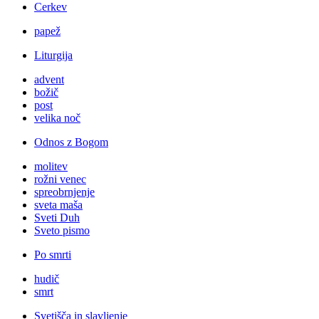
Cerkev
papež
Liturgija
advent
božič
post
velika noč
Odnos z Bogom
molitev
rožni venec
spreobrnjenje
sveta maša
Sveti Duh
Sveto pismo
Po smrti
hudič
smrt
Svetišča in slavljenje