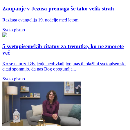
Zaupanje v Jezusa premaga še tako velik strah
Razlaga evangelija 19. nedelje med letom
Sveto pismo
5 svetopisemskih citatov za trenutke, ko ne zmorete
več
Ko se nam zdi življenje neobvladljivo, nas ti tolažilni svetopisemski
citati spomnijo, da nas Bog opogumlja...
Sveto pismo