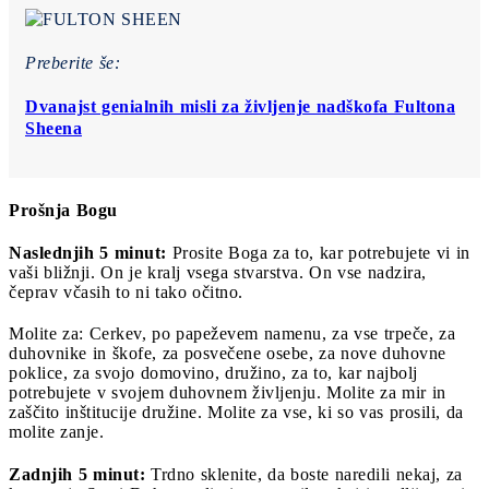
Preberite še:
Dvanajst genialnih misli za življenje nadškofa Fultona
Sheena
Prošnja Bogu
Naslednjih 5 minut:
Prosite Boga za to, kar potrebujete vi in
vaši bližnji. On je kralj vsega stvarstva. On vse nadzira,
čeprav včasih to ni tako očitno.
Molite za: Cerkev, po papeževem namenu, za vse trpeče, za
duhovnike in škofe, za posvečene osebe, za nove duhovne
poklice, za svojo domovino, družino, za to, kar najbolj
potrebujete v svojem duhovnem življenju. Molite za mir in
zaščito inštitucije družine. Molite za vse, ki so vas prosili, da
molite zanje.
Zadnjih 5 minut:
Trdno sklenite, da boste naredili nekaj, za