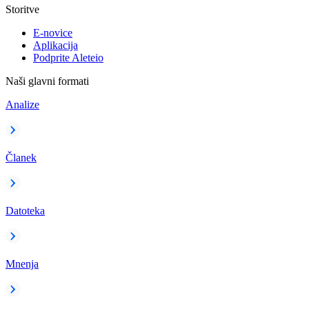
Storitve
E-novice
Aplikacija
Podprite Aleteio
Naši glavni formati
Analize
Članek
Datoteka
Mnenja