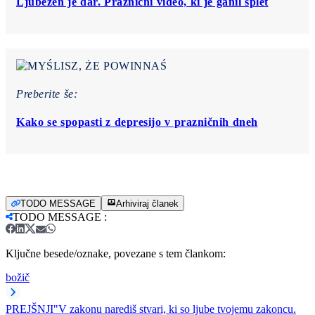
Ljubezen je dar. Praznični video, ki je ganil splet
Preberite še:
Kako se spopasti z depresijo v prazničnih dneh
TODO MESSAGE
Arhiviraj članek
TODO MESSAGE
:
Ključne besede/oznake, povezane s tem člankom:
božič
PREJŠNJI
"V zakonu narediš stvari, ki so ljube tvojemu zakoncu.