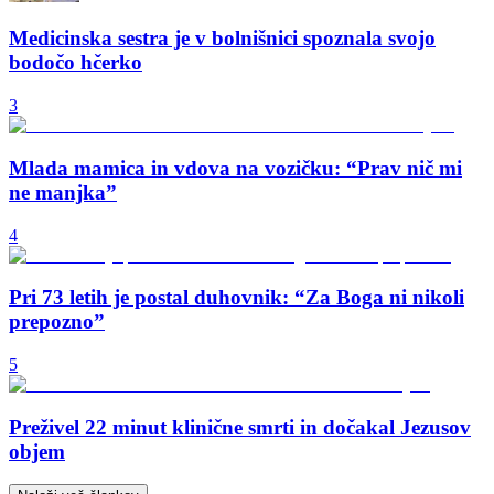
Medicinska sestra je v bolnišnici spoznala svojo
bodočo hčerko
3
Mlada mamica in vdova na vozičku: “Prav nič mi
ne manjka”
4
Pri 73 letih je postal duhovnik: “Za Boga ni nikoli
prepozno”
5
Preživel 22 minut klinične smrti in dočakal Jezusov
objem