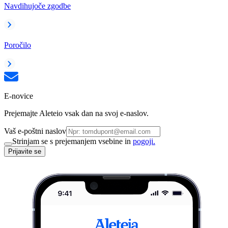
Navdihujoče zgodbe
Poročilo
E-novice
Prejemajte Aleteio vsak dan na svoj e-naslov.
Vaš e-poštni naslov
Strinjam se s prejemanjem vsebine in
pogoji.
Prijavite se