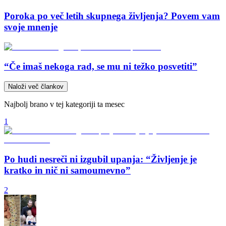
Poroka po več letih skupnega življenja? Povem vam
svoje mnenje
“Če imaš nekoga rad, se mu ni težko posvetiti”
Naloži več člankov
Najbolj brano v tej kategoriji ta mesec
1
Po hudi nesreči ni izgubil upanja: “Življenje je
kratko in nič ni samoumevno”
2