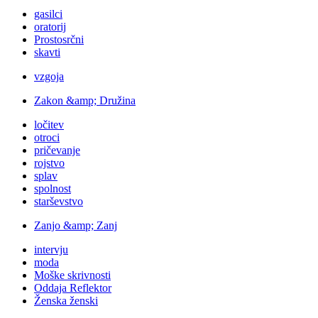
gasilci
oratorij
Prostosrčni
skavti
vzgoja
Zakon &amp; Družina
ločitev
otroci
pričevanje
rojstvo
splav
spolnost
starševstvo
Zanjo &amp; Zanj
intervju
moda
Moške skrivnosti
Oddaja Reflektor
Ženska ženski