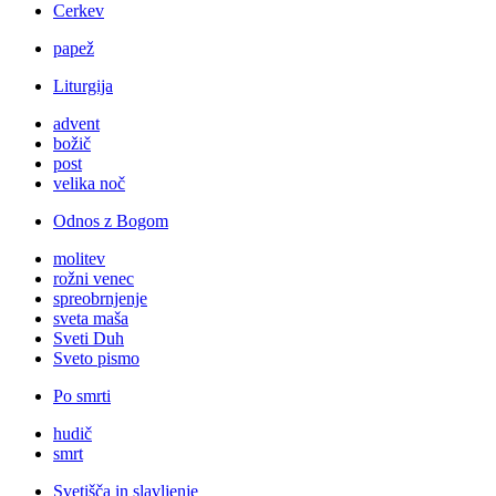
Cerkev
papež
Liturgija
advent
božič
post
velika noč
Odnos z Bogom
molitev
rožni venec
spreobrnjenje
sveta maša
Sveti Duh
Sveto pismo
Po smrti
hudič
smrt
Svetišča in slavljenje