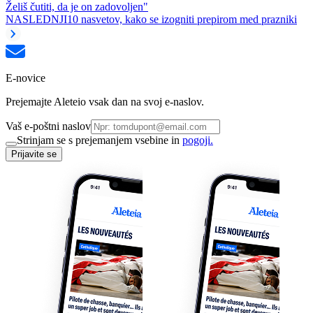
Želiš čutiti, da je on zadovoljen"
NASLEDNJI
10 nasvetov, kako se izogniti prepirom med prazniki
E-novice
Prejemajte Aleteio vsak dan na svoj e-naslov.
Vaš e-poštni naslov
Strinjam se s prejemanjem vsebine in
pogoji.
Prijavite se