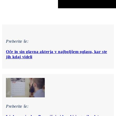
Preberite še:
Oče in sin glavna akterja v najboljšem oglasu, kar ste
jih kdaj videli
Preberite še: