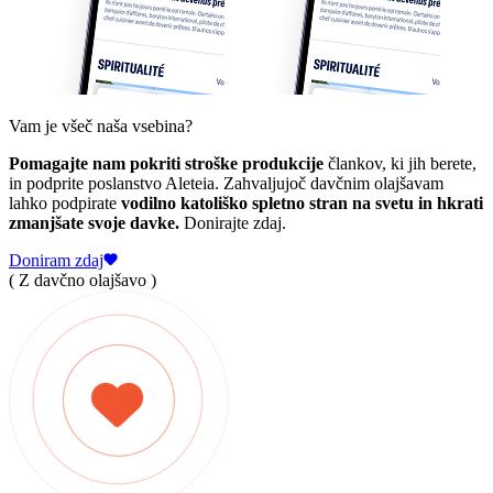
Vam je všeč naša vsebina?
Pomagajte nam pokriti stroške produkcije
člankov, ki jih berete,
in podprite poslanstvo Aleteia. Zahvaljujoč davčnim olajšavam
lahko podpirate
vodilno katoliško spletno stran na svetu in hkrati
zmanjšate svoje davke.
Donirajte zdaj.
Doniram zdaj
( Z davčno olajšavo )