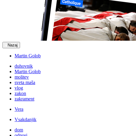
Nazaj
Martin Golob
duhovnik
Martin Golob
molitev
sveta maša
vlog
zakon
zakrament
Vera
Vsakdanjik
dom
odnosi