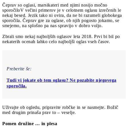
Čeprav so oglasi, marsikateri med njimi nosijo močno
sporočilo
V večini primerov je v celotnem oglasu izrečenih le
nekaj besed. Jezik tako ni ovira, da ne bi razumeli globokega
sporočila. Čeprav gre za oglase, ob njih pogosto jokamo, se
smejemo, na splošno pa nas spravijo v dobro voljo.
Zbrali smo nekaj najboljših oglasov leta 2018. Prvi bi bil po
nekaterih ocenah lahko celo najboljši oglas vseh časov.
Preberite še:
Tudi vi jokate ob tem oglasu? Ne pozabite njegovega
sporočila.
Uživajte ob ogledu, pripravite robčke in se nasmejte. Božič
med drugim prinaša prav to ‒ veselje.
Pomen družine … in plesa