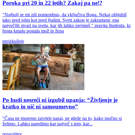
Poroka pri 20 in 22 letih? Zakaj pa ne!?
"Najbolj se mi zdi pomembno, da vključiva Boga. Nekaj obljubiš
tako pred njim kot pred ljudmi. Sveti zakon je zakrament, ena
največjih stvari na svetu, kar jih lahko prejmeš," pravita študenta, ki
bosta kmalu postala mož in žena
preizkušnje
Po hudi nesreči ni izgubil upanja: “Življenje je
kratko in nič ni samoumevno”
"Časa ne moremo zavrteti nazaj, ne glede na to, kako močno si
želimo. Lahko naredimo kar največ s tem, kar...
posvojitev