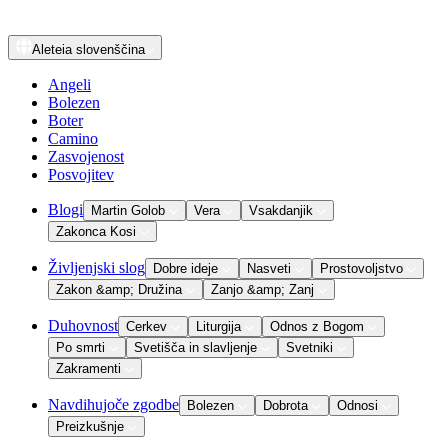
Aleteia
slovenščina
Angeli
Bolezen
Boter
Camino
Zasvojenost
Posvojitev
Blogi
Martin Golob
Vera
Vsakdanjik
Zakonca Kosi
Življenjski slog
Dobre ideje
Nasveti
Prostovoljstvo
Zakon &amp; Družina
Zanjo &amp; Zanj
Duhovnost
Cerkev
Liturgija
Odnos z Bogom
Po smrti
Svetišča in slavljenje
Svetniki
Zakramenti
Navdihujoče zgodbe
Bolezen
Dobrota
Odnosi
Preizkušnje