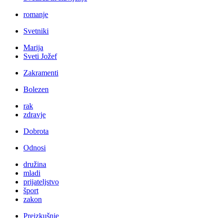
romanje
Svetniki
Marija
Sveti Jožef
Zakramenti
Bolezen
rak
zdravje
Dobrota
Odnosi
družina
mladi
prijateljstvo
šport
zakon
Preizkušnje