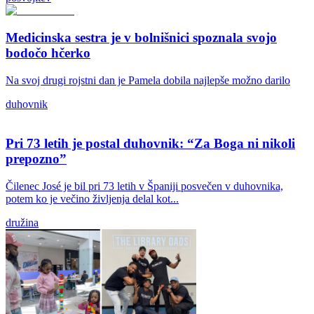
Medicinska sestra je v bolnišnici spoznala svojo
bodočo hčerko
Na svoj drugi rojstni dan je Pamela dobila najlepše možno darilo
duhovnik
Pri 73 letih je postal duhovnik: “Za Boga ni nikoli
prepozno”
Čilenec José je bil pri 73 letih v Španiji posvečen v duhovnika,
potem ko je večino življenja delal kot...
družina