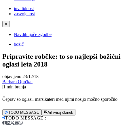
invalidnost
zasvojenost
✕
Navdihujoče zgodbe
božič
Pripravite robčke: to so najlepši božični
oglasi leta 2018
objavljeno 23/12/18
|
Barbara Oprčkal
|
1
min branja
Čeprav so oglasi, marsikateri med njimi nosijo močno sporočilo
TODO MESSAGE
Arhiviraj članek
TODO MESSAGE
: