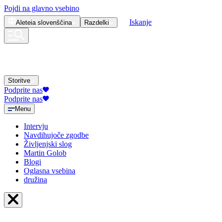
Pojdi na glavno vsebino
Iskanje
Aleteia
slovenščina
Razdelki
Storitve
Podprite nas
Podprite nas
Menu
Intervju
Navdihujoče zgodbe
Življenjski slog
Martin Golob
Blogi
Oglasna vsebina
družina