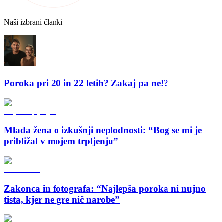
Naši izbrani članki
Poroka pri 20 in 22 letih? Zakaj pa ne!?
Mlada žena o izkušnji neplodnosti: “Bog se mi je
približal v mojem trpljenju”
Zakonca in fotografa: “Najlepša poroka ni nujno
tista, kjer ne gre nič narobe”