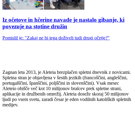
Iz očetove in hčerine navade je nastalo gibanje, ki
povezuje na stotine družin
Pomislil je: "Zakaj ne bi tega doživeli tudi drugi očetje?"
Zagnan leta 2013, je Aleteia brezplačen spletni dnevnik z novicami.
Spletna stran je objavljena v šestih jezikih (francoščini, angleščini,
portugalščini, španščini, poljščini in slovenščini). Vsak mesec
Aleteio obišče več kot 10 milijonov bralcev prek spletne strani,
aplikacije in družbenih omrežij. Aleteia doseže skoraj 50 milijonov
ljudi po vsem svetu, zaradi česar je eden vodilnih katoliških spletnih
medijev.