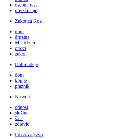
osebna rast
preizkušnje
Zakonca Kosi
dom
družina
Misticizem
otroci
zakon
Dobre ideje
dom
knjige
praznik
Nasveti
odnosi
služba
šola
zdravje
Prostovoljstvo