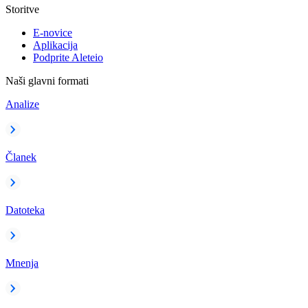
Storitve
E-novice
Aplikacija
Podprite Aleteio
Naši glavni formati
Analize
Članek
Datoteka
Mnenja