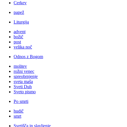
Cerkev
papež
Liturgija
advent
božič
post
velika noč
Odnos z Bogom
molitev
rožni venec
spreobrnjenje
sveta maša
Sveti Duh
Sveto pismo
Po smrti
hudič
smrt
Svetišča in slavljenje