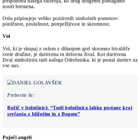
prispodoba našega služenja, ko drug drugemu pomagamo
nositi bremena.
Oslu pripisujejo veliko pozitivnih simbolnih pomenov:
ponižnost, poslušnost, potrpežljivost in skromnost.
Vol
Vol, ki je skupaj z oslom z dihanjem grel skromno bivališče
svete družine, je daritvena in delovna žival. Kot daritvena
žival simbolizira tudi našega Odrešenika, ki je postal daritev za
vse nas.
Preberite še:
Božič v bolnišnici: “Tudi bolnišnica lahko postane kraj
srečanja z bližnjim in z Bogom”
Pojoči angeli