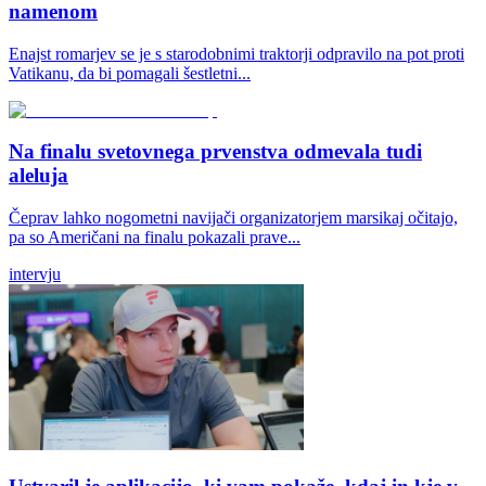
namenom
Enajst romarjev se je s starodobnimi traktorji odpravilo na pot proti
Vatikanu, da bi pomagali šestletni...
Na finalu svetovnega prvenstva odmevala tudi
aleluja
Čeprav lahko nogometni navijači organizatorjem marsikaj očitajo,
pa so Američani na finalu pokazali prave...
intervju