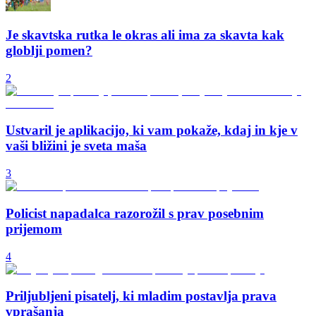
Je skavtska rutka le okras ali ima za skavta kak
globlji pomen?
2
Ustvaril je aplikacijo, ki vam pokaže, kdaj in kje v
vaši bližini je sveta maša
3
Policist napadalca razorožil s prav posebnim
prijemom
4
Priljubljeni pisatelj, ki mladim postavlja prava
vprašanja