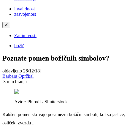
invalidnost
zasvojenost
✕
Zanimivosti
božič
Poznate pomen božičnih simbolov?
objavljeno 26/12/18
|
Barbara Oprčkal
|
3
min branja
Avtor:
Phloxii - Shutterstock
Kakšen pomen skrivajo posamezni božični simboli, kot so jaslice,
osliček, zvezda ...