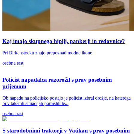
Kaj imajo skupnega hipiji, pankerji in redovnice?
Pri Birkenstocku znajo prepoznati modne ikone
osebna rast
Policist napadalca razorožil s prav posebnim
prijemom
Ob napadu na policijsko postajo je policist izbral orožje, na katerega
bi v takšnih situacijah pomislili le...
osebna rast
S starodobnimi traktorji v Vatikan s prav posebnim