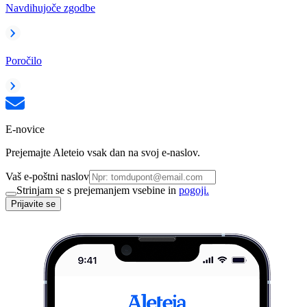
Navdihujoče zgodbe
Poročilo
E-novice
Prejemajte Aleteio vsak dan na svoj e-naslov.
Vaš e-poštni naslov
Strinjam se s prejemanjem vsebine in
pogoji.
Prijavite se