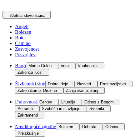
Aleteia
slovenščina
Angeli
Bolezen
Boter
Camino
Zasvojenost
Posvojitev
Blogi
Martin Golob
Vera
Vsakdanjik
Zakonca Kosi
Življenjski slog
Dobre ideje
Nasveti
Prostovoljstvo
Zakon &amp; Družina
Zanjo &amp; Zanj
Duhovnost
Cerkev
Liturgija
Odnos z Bogom
Po smrti
Svetišča in slavljenje
Svetniki
Zakramenti
Navdihujoče zgodbe
Bolezen
Dobrota
Odnosi
Preizkušnje