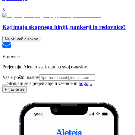
5
Kaj imajo skupnega hipiji, pankerji in redovnice?
Naloži več člankov
E-novice
Prejemajte Aleteio vsak dan na svoj e-naslov.
Vaš e-poštni naslov
Strinjam se s prejemanjem vsebine in
pogoji.
Prijavite se