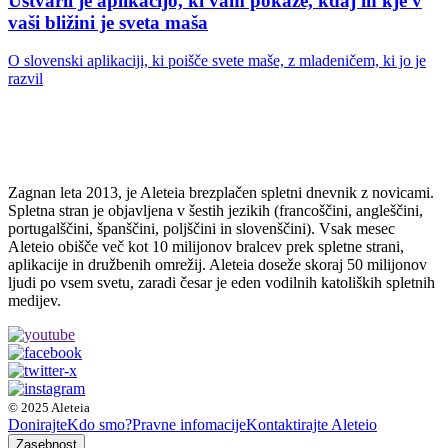
Ustvaril je aplikacijo, ki vam pokaže, kdaj in kje v
vaši bližini je sveta maša
O slovenski aplikaciji, ki poišče svete maše, z mladeničem, ki jo je
razvil
Zagnan leta 2013, je Aleteia brezplačen spletni dnevnik z novicami.
Spletna stran je objavljena v šestih jezikih (francoščini, angleščini,
portugalščini, španščini, poljščini in slovenščini). Vsak mesec
Aleteio obišče več kot 10 milijonov bralcev prek spletne strani,
aplikacije in družbenih omrežij. Aleteia doseže skoraj 50 milijonov
ljudi po vsem svetu, zaradi česar je eden vodilnih katoliških spletnih
medijev.
© 2025 Aleteia
Donirajte
Kdo smo?
Pravne infomacije
Kontaktirajte Aleteio
Zasebnost