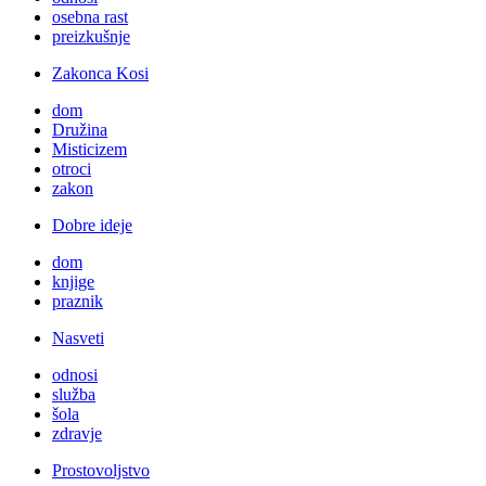
osebna rast
preizkušnje
Zakonca Kosi
dom
Družina
Misticizem
otroci
zakon
Dobre ideje
dom
knjige
praznik
Nasveti
odnosi
služba
šola
zdravje
Prostovoljstvo