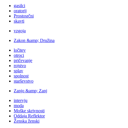
gasilci
oratorij
Prostosrčni
skavti
vzgoja
Zakon &amp; Družina
ločitev
otroci
pričevanje
rojstvo
splav
spolnost
starševstvo
Zanjo &amp; Zanj
intervju
moda
Moške skrivnosti
Oddaja Reflektor
Ženska ženski