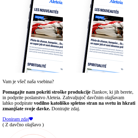
Vam je všeč naša vsebina?
Pomagajte nam pokriti stroške produkcije
člankov, ki jih berete,
in podprite poslanstvo Aleteia. Zahvaljujoč davčnim olajšavam
lahko podpirate
vodilno katoliško spletno stran na svetu in hkrati
zmanjšate svoje davke.
Donirajte zdaj.
Doniram zdaj
( Z davčno olajšavo )