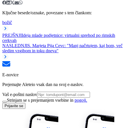
Ključne besede/oznake, povezane s tem člankom:
božič
PREJŠNJI
Ideja mlade podjetnice: virtualni sprehod po rimskih
cerkvah
NASLEDNJI
S. Marjeta Pija Cevc: "Manj načrtujem, kaj bom, več
sledim vzgibom in toku dneva"
E-novice
Prejemajte Aleteio vsak dan na svoj e-naslov.
Vaš e-poštni naslov
Strinjam se s prejemanjem vsebine in
pogoji.
Prijavite se