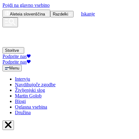
Pojdi na glavno vsebino
Iskanje
Aleteia
slovenščina
Razdelki
Storitve
Podprite nas
Podprite nas
Menu
Intervju
Navdihujoče zgodbe
Življenjski slog
Martin Golob
Blogi
Oglasna vsebina
Družina