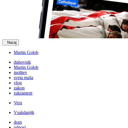
Nazaj
Martin Golob
duhovnik
Martin Golob
molitev
sveta maša
vlog
zakon
zakrament
Vera
Vsakdanjik
dom
odnosi