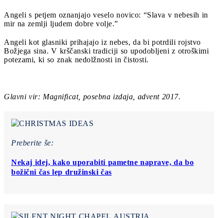
Angeli s petjem oznanjajo veselo novico: “Slava v nebesih in
mir na zemlji ljudem dobre volje.”
Angeli kot glasniki prihajajo iz nebes, da bi potrdili rojstvo
Božjega sina. V krščanski tradiciji so upodobljeni z otroškimi
potezami, ki so znak nedolžnosti in čistosti.
Glavni vir: Magnificat, posebna izdaja, advent 2017.
Preberite še:
Nekaj idej, kako uporabiti pametne naprave, da bo
božični čas lep družinski čas