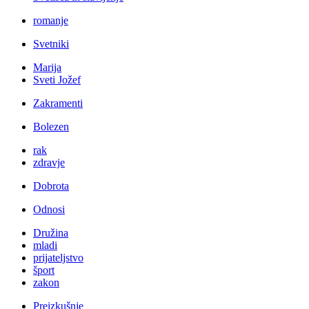
romanje
Svetniki
Marija
Sveti Jožef
Zakramenti
Bolezen
rak
zdravje
Dobrota
Odnosi
Družina
mladi
prijateljstvo
šport
zakon
Preizkušnje