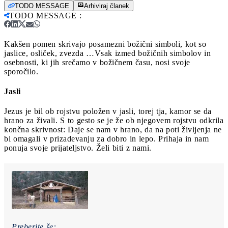
TODO MESSAGE
Arhiviraj članek
TODO MESSAGE
:
Kakšen pomen skrivajo posamezni božični simboli, kot so
jaslice, osliček, zvezda …
Vsak izmed božičnih simbolov in
osebnosti, ki jih srečamo v božičnem času, nosi svoje
sporočilo.
Jasli
Jezus je bil ob rojstvu položen v jasli, torej tja, kamor se da
hrano za živali. S to gesto se je že ob njegovem rojstvu odkrila
končna skrivnost: Daje se nam v hrano, da na poti življenja ne
bi omagali v prizadevanju za dobro in lepo. Prihaja in nam
ponuja svoje prijateljstvo. Želi biti z nami.
Preberite še: