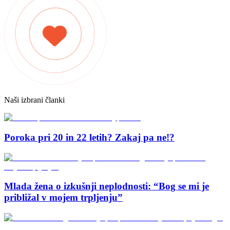
Naši izbrani članki
Poroka pri 20 in 22 letih? Zakaj pa ne!?
Mlada žena o izkušnji neplodnosti: “Bog se mi je
približal v mojem trpljenju”