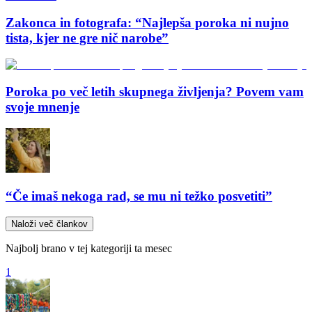
Zakonca in fotografa: “Najlepša poroka ni nujno
tista, kjer ne gre nič narobe”
Poroka po več letih skupnega življenja? Povem vam
svoje mnenje
“Če imaš nekoga rad, se mu ni težko posvetiti”
Naloži več člankov
Najbolj brano v tej kategoriji ta mesec
1