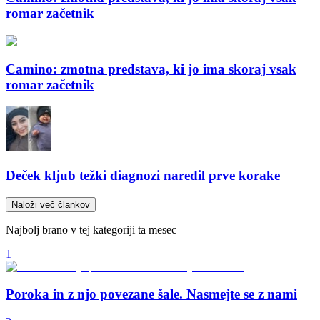
romar začetnik
Camino: zmotna predstava, ki jo ima skoraj vsak
romar začetnik
Deček kljub težki diagnozi naredil prve korake
Naloži več člankov
Najbolj brano v tej kategoriji ta mesec
1
Poroka in z njo povezane šale. Nasmejte se z nami