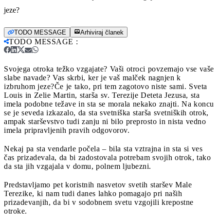
jeze?
TODO MESSAGE
Arhiviraj članek
TODO MESSAGE
:
Svojega otroka težko vzgajate? Vaši otroci povzemajo vse vaše
slabe navade? Vas skrbi, ker je vaš malček nagnjen k
izbruhom jeze?
Če je tako, pri tem zagotovo niste sami. Sveta
Louis in Zelie Martin, starša sv. Terezije Deteta Jezusa, sta
imela podobne težave in sta se morala nekako znajti. Na koncu
se je seveda izkazalo, da sta svetniška starša svetniških otrok,
ampak starševstvo tudi zanju ni bilo preprosto in nista vedno
imela pripravljenih pravih odgovorov.
Nekaj pa sta vendarle počela – bila sta vztrajna in sta si ves
čas prizadevala, da bi zadostovala potrebam svojih otrok, tako
da sta jih vzgajala v domu, polnem ljubezni.
Predstavljamo pet koristnih nasvetov svetih staršev Male
Terezike, ki nam tudi danes lahko pomagajo pri naših
prizadevanjih, da bi v sodobnem svetu vzgojili krepostne
otroke.