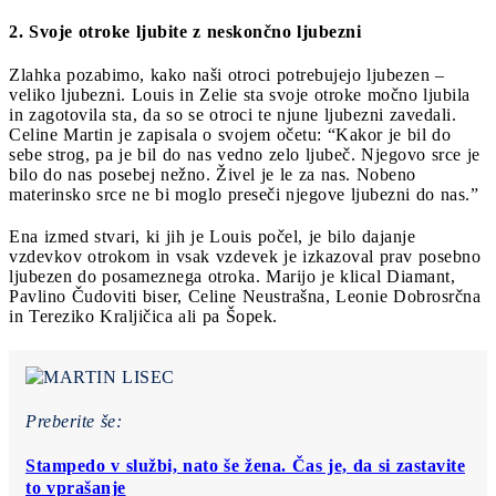
2. Svoje otroke ljubite z neskončno ljubezni
Zlahka pozabimo, kako naši otroci potrebujejo ljubezen –
veliko ljubezni. Louis in Zelie sta svoje otroke močno ljubila
in zagotovila sta, da so se otroci te njune ljubezni zavedali.
Celine Martin je zapisala o svojem očetu: “Kakor je bil do
sebe strog, pa je bil do nas vedno zelo ljubeč. Njegovo srce je
bilo do nas posebej nežno. Živel je le za nas. Nobeno
materinsko srce ne bi moglo preseči njegove ljubezni do nas.”
Ena izmed stvari, ki jih je Louis počel, je bilo dajanje
vzdevkov otrokom in vsak vzdevek je izkazoval prav posebno
ljubezen do posameznega otroka. Marijo je klical Diamant,
Pavlino Čudoviti biser, Celine Neustrašna, Leonie Dobrosrčna
in Tereziko Kraljičica ali pa Šopek.
Preberite še:
Stampedo v službi, nato še žena. Čas je, da si zastavite
to vprašanje