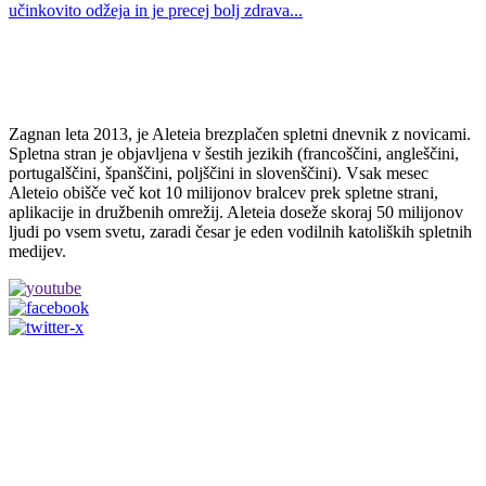
učinkovito odžeja in je precej bolj zdrava...
Zagnan leta 2013, je Aleteia brezplačen spletni dnevnik z novicami.
Spletna stran je objavljena v šestih jezikih (francoščini, angleščini,
portugalščini, španščini, poljščini in slovenščini). Vsak mesec
Aleteio obišče več kot 10 milijonov bralcev prek spletne strani,
aplikacije in družbenih omrežij. Aleteia doseže skoraj 50 milijonov
ljudi po vsem svetu, zaradi česar je eden vodilnih katoliških spletnih
medijev.