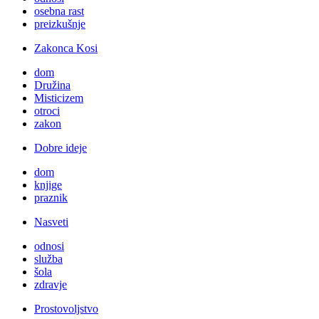
osebna rast
preizkušnje
Zakonca Kosi
dom
Družina
Misticizem
otroci
zakon
Dobre ideje
dom
knjige
praznik
Nasveti
odnosi
služba
šola
zdravje
Prostovoljstvo