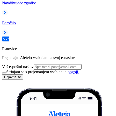
Navdihujoče zgodbe
Poročilo
E-novice
Prejemajte Aleteio vsak dan na svoj e-naslov.
Vaš e-poštni naslov
Strinjam se s prejemanjem vsebine in
pogoji.
Prijavite se