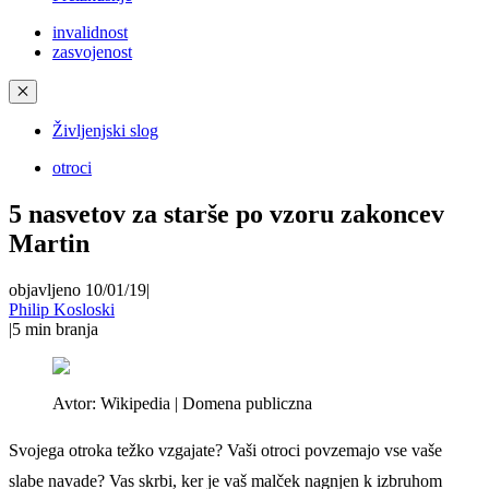
invalidnost
zasvojenost
✕
Življenjski slog
otroci
5 nasvetov za starše po vzoru zakoncev
Martin
objavljeno 10/01/19
|
Philip Kosloski
|
5
min branja
Avtor:
Wikipedia | Domena publiczna
Svojega otroka težko vzgajate? Vaši otroci povzemajo vse vaše
slabe navade? Vas skrbi, ker je vaš malček nagnjen k izbruhom