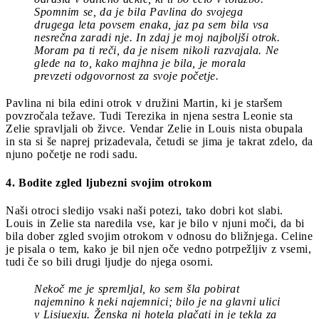
Spomnim se, da je bila Pavlina do svojega
drugega leta povsem enaka, jaz pa sem bila vsa
nesrečna zaradi nje. In zdaj je moj najboljši otrok.
Moram pa ti reči, da je nisem nikoli razvajala. Ne
glede na to, kako majhna je bila, je morala
prevzeti odgovornost za svoje početje.
Pavlina ni bila edini otrok v družini Martin, ki je staršem
povzročala težave. Tudi Terezika in njena sestra Leonie sta
Zelie spravljali ob živce. Vendar Zelie in Louis nista obupala
in sta si še naprej prizadevala, četudi se jima je takrat zdelo, da
njuno početje ne rodi sadu.
4. Bodite zgled ljubezni svojim otrokom
Naši otroci sledijo vsaki naši potezi, tako dobri kot slabi.
Louis in Zelie sta naredila vse, kar je bilo v njuni moči, da bi
bila dober zgled svojim otrokom v odnosu do bližnjega. Celine
je pisala o tem, kako je bil njen oče vedno potrpežljiv z vsemi,
tudi če so bili drugi ljudje do njega osorni.
Nekoč me je spremljal, ko sem šla pobirat
najemnino k neki najemnici; bilo je na glavni ulici
v
Lisiuexju. Ženska ni hotela plačati in je tekla za