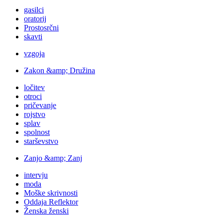
gasilci
oratorij
Prostosrčni
skavti
vzgoja
Zakon &amp; Družina
ločitev
otroci
pričevanje
rojstvo
splav
spolnost
starševstvo
Zanjo &amp; Zanj
intervju
moda
Moške skrivnosti
Oddaja Reflektor
Ženska ženski