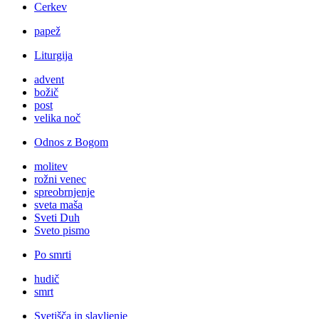
Cerkev
papež
Liturgija
advent
božič
post
velika noč
Odnos z Bogom
molitev
rožni venec
spreobrnjenje
sveta maša
Sveti Duh
Sveto pismo
Po smrti
hudič
smrt
Svetišča in slavljenje