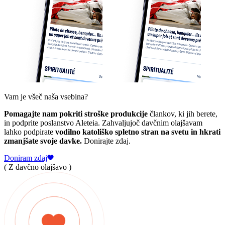
Vam je všeč naša vsebina?
Pomagajte nam pokriti stroške produkcije
člankov, ki jih berete,
in podprite poslanstvo Aleteia. Zahvaljujoč davčnim olajšavam
lahko podpirate
vodilno katoliško spletno stran na svetu in hkrati
zmanjšate svoje davke.
Donirajte zdaj.
Doniram zdaj
( Z davčno olajšavo )