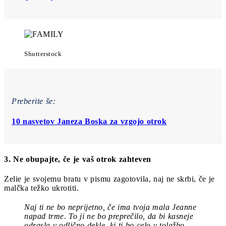
Shutterstock
Preberite še:
10 nasvetov Janeza Boska za vzgojo otrok
3. Ne obupajte, če je vaš otrok zahteven
Zelie je svojemu bratu v pismu zagotovila, naj ne skrbi, če je
malčka težko ukrotiti.
Naj ti ne bo neprijetno, če ima tvoja mala Jeanne
napad trme. To ji ne bo preprečilo, da bi kasneje
odrasla v odlično dekle, ki ti bo celo v tolažbo.