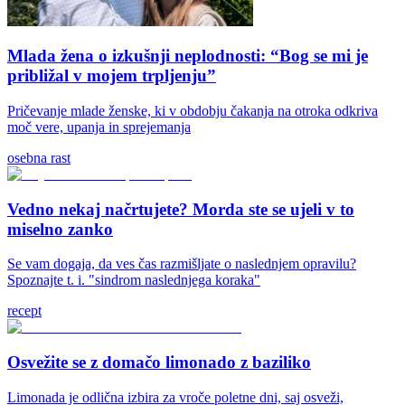
Mlada žena o izkušnji neplodnosti: “Bog se mi je
približal v mojem trpljenju”
Pričevanje mlade ženske, ki v obdobju čakanja na otroka odkriva
moč vere, upanja in sprejemanja
osebna rast
Vedno nekaj načrtujete? Morda ste se ujeli v to
miselno zanko
Se vam dogaja, da ves čas razmišljate o naslednjem opravilu?
Spoznajte t. i. "sindrom naslednjega koraka"
recept
Osvežite se z domačo limonado z baziliko
Limonada je odlična izbira za vroče poletne dni, saj osveži,