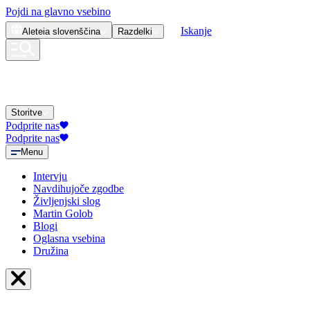
Pojdi na glavno vsebino
Iskanje
Aleteia
slovenščina
Razdelki
Storitve
Podprite nas
Podprite nas
Menu
Intervju
Navdihujoče zgodbe
Življenjski slog
Martin Golob
Blogi
Oglasna vsebina
Družina