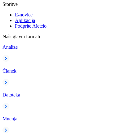
Storitve
E-novice
Aplikacija
Podprite Aleteio
Naši glavni formati
Analize
Članek
Datoteka
Mnenja