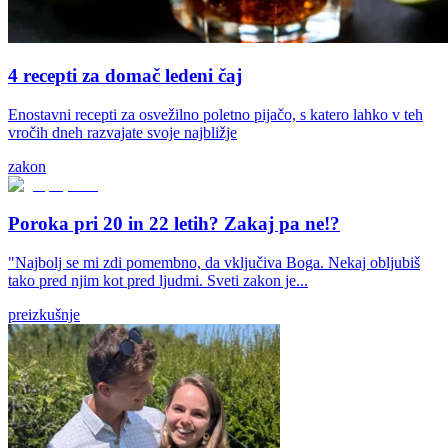
4 recepti za domač ledeni čaj
Enostavni recepti za osvežilno poletno pijačo, s katero lahko v teh
vročih dneh razvajate svoje najbližje
zakon
Poroka pri 20 in 22 letih? Zakaj pa ne!?
"Najbolj se mi zdi pomembno, da vključiva Boga. Nekaj obljubiš
tako pred njim kot pred ljudmi. Sveti zakon je...
preizkušnje