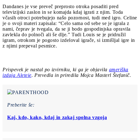
Dandanes je vse preveč preprosto otroka posaditi pred
televizijski zaslon in se komajda kdaj igrati z njim. Toda
včasih otroci potrebujejo našo pozornost, tudi med igro. Celine
je o svoji materi zapisala: “Celo sama od sebe se je igrala z
nami, čeprav je tvegala, da se ji bodo gospodinjska opravila
zavlekla do polnoči ali še dlje.” Tudi Louis se je pridružil
igram, otrokom je pogosto izdeloval igrače, si izmišljal igre in
z njimi prepeval pesmice.
Prispevek je nastal po izvirniku, ki ga je objavila
ameriška
izdaja Aleteie
. Prevedla in priredila Mojca Masterl Štefanič.
Preberite še:
Kaj, kdo, kako, kdaj in zakaj spolna vzgoja