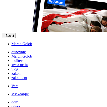
Nazaj
Martin Golob
duhovnik
Martin Golob
molitev
sveta maša
vlog
zakon
zakrament
Vera
Vsakdanjik
dom
odnosi