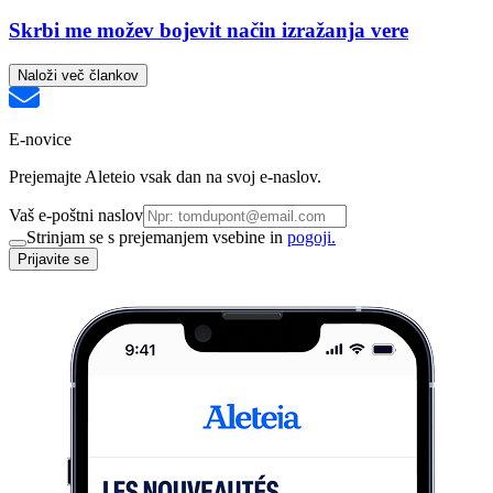
Skrbi me možev bojevit način izražanja vere
Naloži več člankov
E-novice
Prejemajte Aleteio vsak dan na svoj e-naslov.
Vaš e-poštni naslov
Strinjam se s prejemanjem vsebine in
pogoji.
Prijavite se