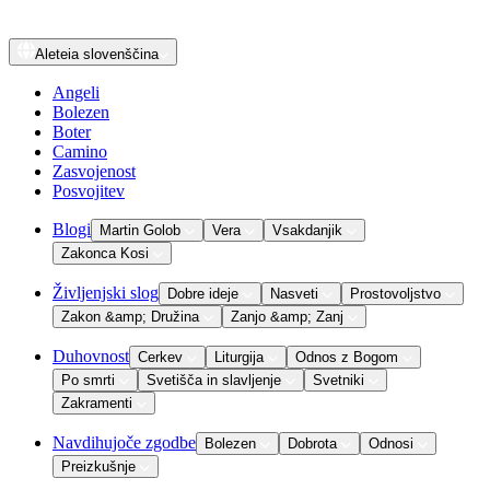
Aleteia
slovenščina
Angeli
Bolezen
Boter
Camino
Zasvojenost
Posvojitev
Blogi
Martin Golob
Vera
Vsakdanjik
Zakonca Kosi
Življenjski slog
Dobre ideje
Nasveti
Prostovoljstvo
Zakon &amp; Družina
Zanjo &amp; Zanj
Duhovnost
Cerkev
Liturgija
Odnos z Bogom
Po smrti
Svetišča in slavljenje
Svetniki
Zakramenti
Navdihujoče zgodbe
Bolezen
Dobrota
Odnosi
Preizkušnje