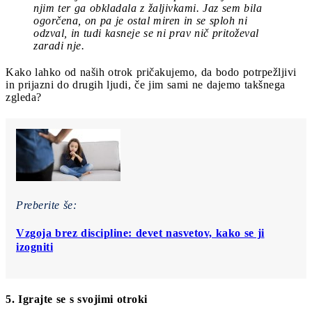
njim ter ga obkladala z žaljivkami. Jaz sem bila
ogorčena, on pa je ostal miren in se sploh ni
odzval, in tudi kasneje se ni prav nič pritoževal
zaradi nje.
Kako lahko od naših otrok pričakujemo, da bodo potrpežljivi
in prijazni do drugih ljudi, če jim sami ne dajemo takšnega
zgleda?
Preberite še:
Vzgoja brez discipline: devet nasvetov, kako se ji
izogniti
5. Igrajte se s svojimi otroki