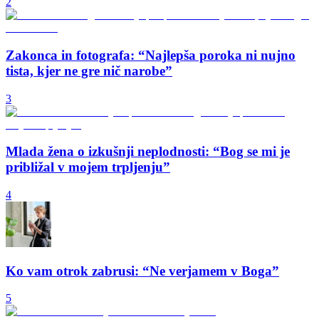
2
Zakonca in fotografa: “Najlepša poroka ni nujno
tista, kjer ne gre nič narobe”
3
Mlada žena o izkušnji neplodnosti: “Bog se mi je
približal v mojem trpljenju”
4
Ko vam otrok zabrusi: “Ne verjamem v Boga”
5