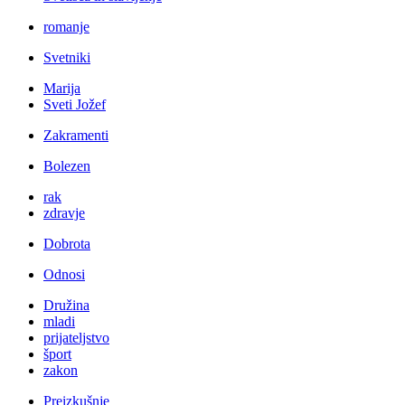
romanje
Svetniki
Marija
Sveti Jožef
Zakramenti
Bolezen
rak
zdravje
Dobrota
Odnosi
Družina
mladi
prijateljstvo
šport
zakon
Preizkušnje