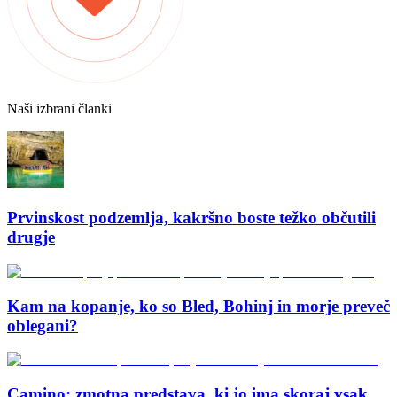
Naši izbrani članki
Prvinskost podzemlja, kakršno boste težko občutili
drugje
Kam na kopanje, ko so Bled, Bohinj in morje preveč
oblegani?
Camino: zmotna predstava, ki jo ima skoraj vsak