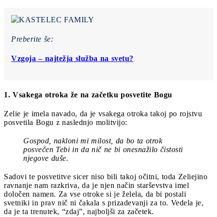
Preberite še:
Vzgoja ‒ najtežja služba na svetu?
1. Vsakega otroka že na začetku posvetite Bogu
Zelie je imela navado, da je vsakega otroka takoj po rojstvu
posvetila Bogu z naslednjo molitvijo:
Gospod, nakloni mi milost, da bo ta otrok
posvečen Tebi in da nič ne bi onesnažilo čistosti
njegove duše.
Sadovi te posvetitve sicer niso bili takoj očitni, toda Zeliejino
ravnanje nam razkriva, da je njen način starševstva imel
določen namen. Za vse otroke si je želela, da bi postali
svetniki in prav nič ni čakala s prizadevanji za to. Vedela je,
da je ta trenutek, “zdaj”, najboljši za začetek.