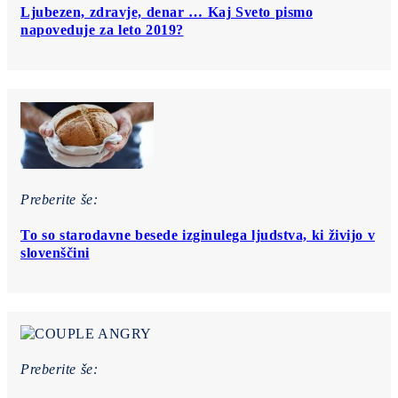
Ljubezen, zdravje, denar … Kaj Sveto pismo
napoveduje za leto 2019?
Preberite še:
To so starodavne besede izginulega ljudstva, ki živijo v
slovenščini
Preberite še: