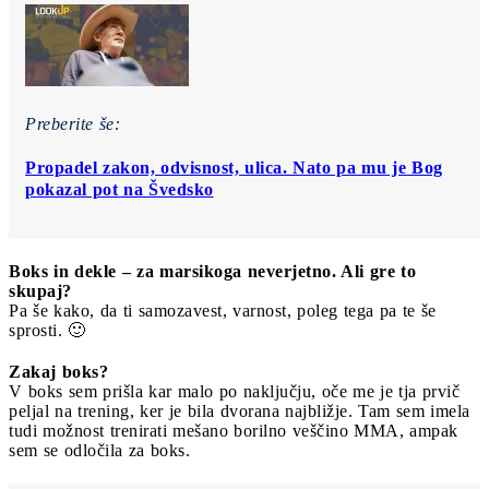
Preberite še:
Propadel zakon, odvisnost, ulica. Nato pa mu je Bog
pokazal pot na Švedsko
Boks in dekle – za marsikoga neverjetno. Ali gre to
skupaj?
Pa še kako, da ti samozavest, varnost, poleg tega pa te še
sprosti. 🙂
Zakaj boks?
V boks sem prišla kar malo po naključju, oče me je tja prvič
peljal na trening, ker je bila dvorana najbližje. Tam sem imela
tudi možnost trenirati mešano borilno veščino MMA, ampak
sem se odločila za boks.