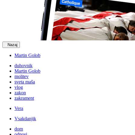
Nazaj
Martin Golob
duhovnik
Martin Golob
molitev
sveta maša
vlog
zakon
zakrament
Vera
Vsakdanjik
dom
odnosi