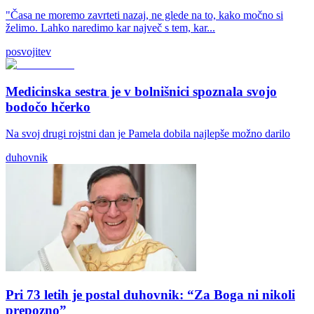
"Časa ne moremo zavrteti nazaj, ne glede na to, kako močno si
želimo. Lahko naredimo kar največ s tem, kar...
posvojitev
Medicinska sestra je v bolnišnici spoznala svojo
bodočo hčerko
Na svoj drugi rojstni dan je Pamela dobila najlepše možno darilo
duhovnik
Pri 73 letih je postal duhovnik: “Za Boga ni nikoli
prepozno”