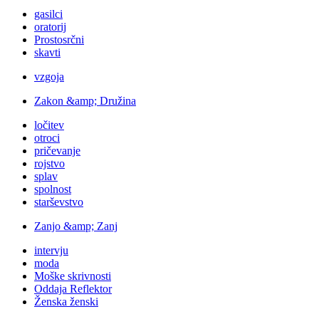
gasilci
oratorij
Prostosrčni
skavti
vzgoja
Zakon &amp; Družina
ločitev
otroci
pričevanje
rojstvo
splav
spolnost
starševstvo
Zanjo &amp; Zanj
intervju
moda
Moške skrivnosti
Oddaja Reflektor
Ženska ženski