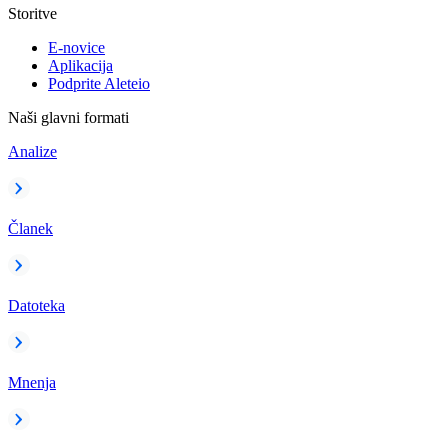
Storitve
E-novice
Aplikacija
Podprite Aleteio
Naši glavni formati
Analize
Članek
Datoteka
Mnenja