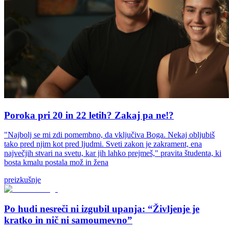
Poroka pri 20 in 22 letih? Zakaj pa ne!?
"Najbolj se mi zdi pomembno, da vključiva Boga. Nekaj obljubiš
tako pred njim kot pred ljudmi. Sveti zakon je zakrament, ena
največjih stvari na svetu, kar jih lahko prejmeš," pravita študenta, ki
bosta kmalu postala mož in žena
preizkušnje
Po hudi nesreči ni izgubil upanja: “Življenje je
kratko in nič ni samoumevno”