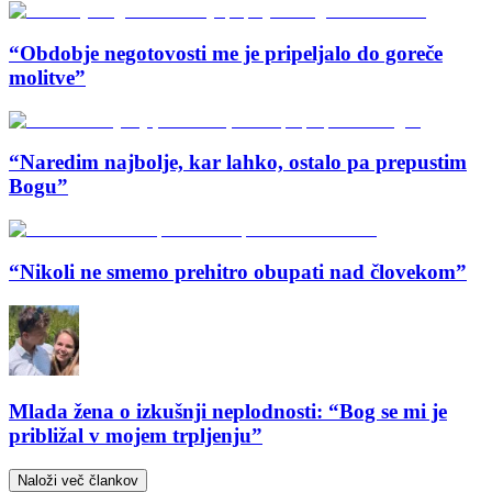
“Obdobje negotovosti me je pripeljalo do goreče
molitve”
“Naredim najbolje, kar lahko, ostalo pa prepustim
Bogu”
“Nikoli ne smemo prehitro obupati nad človekom”
Mlada žena o izkušnji neplodnosti: “Bog se mi je
približal v mojem trpljenju”
Naloži več člankov