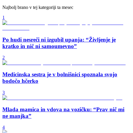
Najbolj brano v tej kategoriji ta mesec
1
Po hudi nesreči ni izgubil upanja: “Življenje je
kratko in nič ni samoumevno”
2
Medicinska sestra je v bolnišnici spoznala svojo
bodočo hčerko
3
Mlada mamica in vdova na vozičku: “Prav nič mi
ne manjka”
4