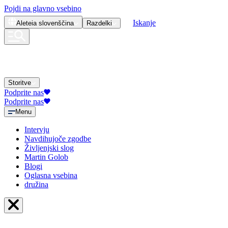
Pojdi na glavno vsebino
Iskanje
Aleteia
slovenščina
Razdelki
Storitve
Podprite nas
Podprite nas
Menu
Intervju
Navdihujoče zgodbe
Življenjski slog
Martin Golob
Blogi
Oglasna vsebina
družina