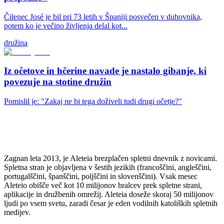
Čilenec José je bil pri 73 letih v Španiji posvečen v duhovnika,
potem ko je večino življenja delal kot...
družina
Iz očetove in hčerine navade je nastalo gibanje, ki
povezuje na stotine družin
Pomislil je: "Zakaj ne bi tega doživeli tudi drugi očetje?"
Zagnan leta 2013, je Aleteia brezplačen spletni dnevnik z novicami.
Spletna stran je objavljena v šestih jezikih (francoščini, angleščini,
portugalščini, španščini, poljščini in slovenščini). Vsak mesec
Aleteio obišče več kot 10 milijonov bralcev prek spletne strani,
aplikacije in družbenih omrežij. Aleteia doseže skoraj 50 milijonov
ljudi po vsem svetu, zaradi česar je eden vodilnih katoliških spletnih
medijev.