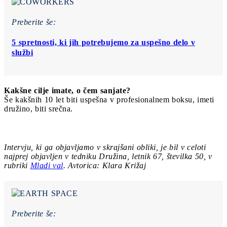
Preberite še:
5 spretnosti, ki jih potrebujemo za uspešno delo v
službi
Kakšne cilje imate, o čem sanjate?
Še kakšnih 10 let biti uspešna v profesionalnem boksu, imeti
družino, biti srečna.
Intervju, ki ga objavljamo v skrajšani obliki, je bil v celoti
najprej objavljen v tedniku Družina, letnik 67, številka 50, v
rubriki
Mladi val
. Avtorica: Klara Križaj
Preberite še: