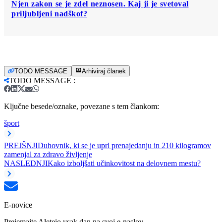
Njen zakon se je zdel neznosen. Kaj ji je svetoval
priljubljeni nadškof?
TODO MESSAGE
Arhiviraj članek
TODO MESSAGE
:
Ključne besede/oznake, povezane s tem člankom:
šport
PREJŠNJI
Duhovnik, ki se je uprl prenajedanju in 210 kilogramov
zamenjal za zdravo življenje
NASLEDNJI
Kako izboljšati učinkovitost na delovnem mestu?
E-novice
Prejemajte Aleteio vsak dan na svoj e-naslov.