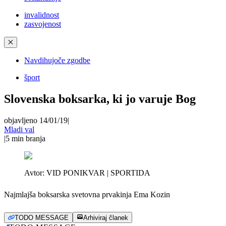
invalidnost
zasvojenost
✕
Navdihujoče zgodbe
šport
Slovenska boksarka, ki jo varuje Bog
objavljeno 14/01/19
|
Mladi val
|
5
min branja
Avtor:
VID PONIKVAR | SPORTIDA
Najmlajša boksarska svetovna prvakinja Ema Kozin
TODO MESSAGE
Arhiviraj članek