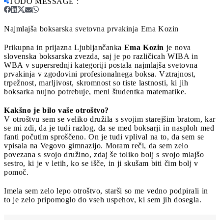
TODO MESSAGE
:
Najmlajša boksarska svetovna prvakinja Ema Kozin
Prikupna in prijazna Ljubljančanka
Ema Kozin
je nova
slovenska boksarska zvezda, saj je po različicah WIBA in
WBA v supersrednji kategoriji postala najmlajša svetovna
prvakinja v zgodovini profesionalnega boksa. Vztrajnost,
trpežnost, marljivost, skromnost so tiste lastnosti, ki jih
boksarka nujno potrebuje, meni študentka matematike.
Kakšno je bilo vaše otroštvo?
V otroštvu sem se veliko družila s svojim starejšim bratom, kar
se mi zdi, da je tudi razlog, da se med boksarji in nasploh med
fanti počutim sproščeno. On je tudi vplival na to, da sem se
vpisala na Vegovo gimnazijo. Moram reči, da sem zelo
povezana s svojo družino, zdaj še toliko bolj s svojo mlajšo
sestro, ki je v letih, ko se išče, in ji skušam biti čim bolj v
pomoč.
Imela sem zelo lepo otroštvo, starši so me vedno podpirali in
to je zelo pripomoglo do vseh uspehov, ki sem jih dosegla.