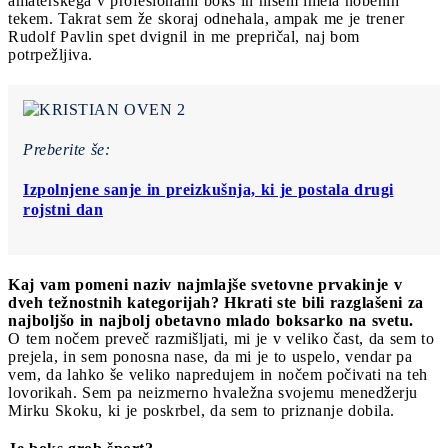
amaterskega v profesionalni boks in nisem imela nobenih
tekem. Takrat sem že skoraj odnehala, ampak me je trener
Rudolf Pavlin spet dvignil in me prepričal, naj bom
potrpežljiva.
Preberite še:
Izpolnjene sanje in preizkušnja, ki je postala drugi
rojstni dan
Kaj vam pomeni naziv najmlajše svetovne prvakinje v
dveh težnostnih kategorijah? Hkrati ste bili razglašeni za
najboljšo in najbolj obetavno mlado boksarko na svetu.
O tem nočem preveč razmišljati, mi je v veliko čast, da sem to
prejela, in sem ponosna nase, da mi je to uspelo, vendar pa
vem, da lahko še veliko napredujem in nočem počivati na teh
lovorikah. Sem pa neizmerno hvaležna svojemu menedžerju
Mirku Skoku, ki je poskrbel, da sem to priznanje dobila.