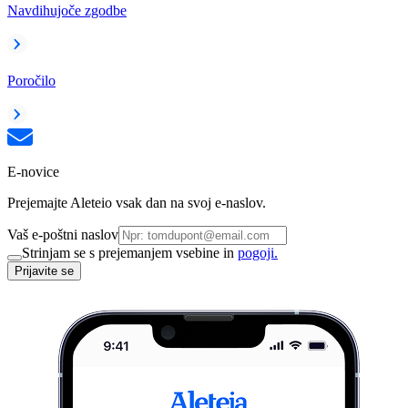
Navdihujoče zgodbe
Poročilo
E-novice
Prejemajte Aleteio vsak dan na svoj e-naslov.
Vaš e-poštni naslov
Strinjam se s prejemanjem vsebine in
pogoji.
Prijavite se