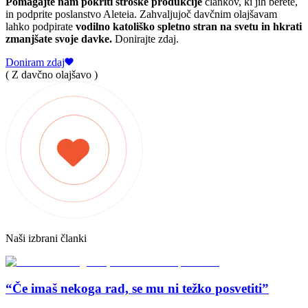
Pomagajte nam pokriti stroške produkcije
člankov, ki jih berete,
in podprite poslanstvo Aleteia. Zahvaljujoč davčnim olajšavam
lahko podpirate
vodilno katoliško spletno stran na svetu in hkrati
zmanjšate svoje davke.
Donirajte zdaj.
Doniram zdaj
( Z davčno olajšavo )
Naši izbrani članki
“Če imaš nekoga rad, se mu ni težko posvetiti”