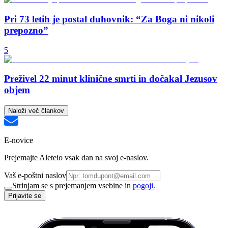
Pri 73 letih je postal duhovnik: “Za Boga ni nikoli
prepozno”
5
Preživel 22 minut klinične smrti in dočakal Jezusov
objem
Naloži več člankov
E-novice
Prejemajte Aleteio vsak dan na svoj e-naslov.
Vaš e-poštni naslov
Strinjam se s prejemanjem vsebine in
pogoji.
Prijavite se