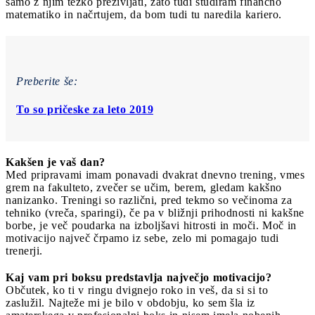
samo z njim težko preživljati, zato tudi študiram finančno
matematiko in načrtujem, da bom tudi tu naredila kariero.
Preberite še:
To so pričeske za leto 2019
Kakšen je vaš dan?
Med pripravami imam ponavadi dvakrat dnevno trening, vmes
grem na fakulteto, zvečer se učim, berem, gledam kakšno
nanizanko. Treningi so različni, pred tekmo so večinoma za
tehniko (vreča, sparingi), če pa v bližnji prihodnosti ni kakšne
borbe, je več poudarka na izboljšavi hitrosti in moči. Moč in
motivacijo največ črpamo iz sebe, zelo mi pomagajo tudi
trenerji.
Kaj vam pri boksu predstavlja največjo motivacijo?
Občutek, ko ti v ringu dvignejo roko in veš, da si si to
zaslužil. Najteže mi je bilo v obdobju, ko sem šla iz