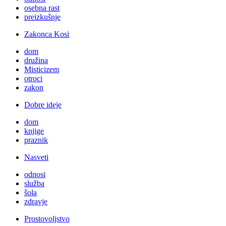
osebna rast
preizkušnje
Zakonca Kosi
dom
družina
Misticizem
otroci
zakon
Dobre ideje
dom
knjige
praznik
Nasveti
odnosi
služba
šola
zdravje
Prostovoljstvo