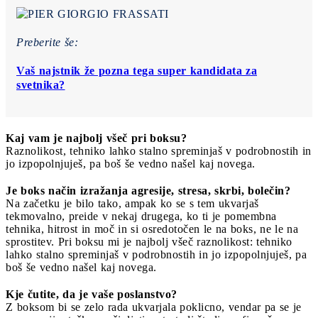
Preberite še:
Vaš najstnik že pozna tega super kandidata za
svetnika?
Kaj vam je najbolj všeč pri boksu?
Raznolikost, tehniko lahko stalno spreminjaš v podrobnostih in
jo izpopolnjuješ, pa boš še vedno našel kaj novega.
Je boks način izražanja agresije, stresa, skrbi, bolečin?
Na začetku je bilo tako, ampak ko se s tem ukvarjaš
tekmovalno, preide v nekaj drugega, ko ti je pomembna
tehnika, hitrost in moč in si osredotočen le na boks, ne le na
sprostitev. Pri boksu mi je najbolj všeč raznolikost: tehniko
lahko stalno spreminjaš v podrobnostih in jo izpopolnjuješ, pa
boš še vedno našel kaj novega.
Kje čutite, da je vaše poslanstvo?
Z boksom bi se zelo rada ukvarjala poklicno, vendar pa se je