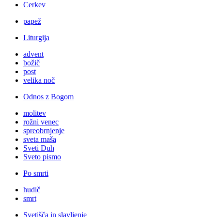
Cerkev
papež
Liturgija
advent
božič
post
velika noč
Odnos z Bogom
molitev
rožni venec
spreobrnjenje
sveta maša
Sveti Duh
Sveto pismo
Po smrti
hudič
smrt
Svetišča in slavljenje