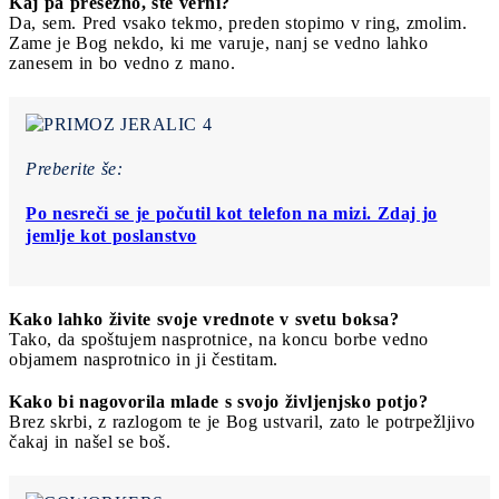
Kaj pa presežno, ste verni?
Da, sem. Pred vsako tekmo, preden stopimo v ring, zmolim.
Zame je Bog nekdo, ki me varuje, nanj se vedno lahko
zanesem in bo vedno z mano.
Preberite še:
Po nesreči se je počutil kot telefon na mizi. Zdaj jo
jemlje kot poslanstvo
Kako lahko živite svoje vrednote v svetu boksa?
Tako, da spoštujem nasprotnice, na koncu borbe vedno
objamem nasprotnico in ji čestitam.
Kako bi nagovorila mlade s svojo življenjsko potjo?
Brez skrbi, z razlogom te je Bog ustvaril, zato le potrpežljivo
čakaj in našel se boš.