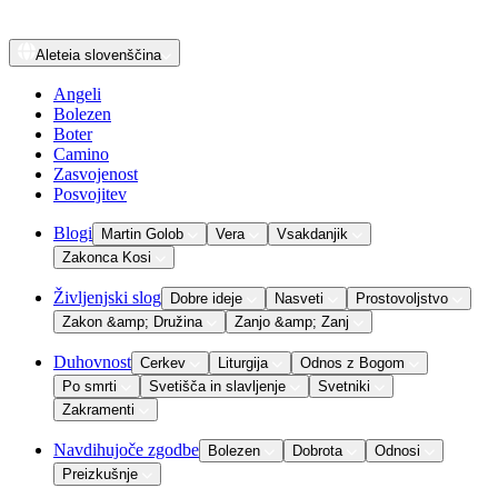
Aleteia
slovenščina
Angeli
Bolezen
Boter
Camino
Zasvojenost
Posvojitev
Blogi
Martin Golob
Vera
Vsakdanjik
Zakonca Kosi
Življenjski slog
Dobre ideje
Nasveti
Prostovoljstvo
Zakon &amp; Družina
Zanjo &amp; Zanj
Duhovnost
Cerkev
Liturgija
Odnos z Bogom
Po smrti
Svetišča in slavljenje
Svetniki
Zakramenti
Navdihujoče zgodbe
Bolezen
Dobrota
Odnosi
Preizkušnje