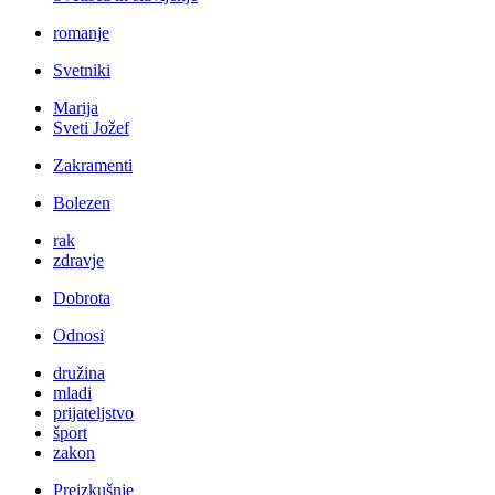
romanje
Svetniki
Marija
Sveti Jožef
Zakramenti
Bolezen
rak
zdravje
Dobrota
Odnosi
družina
mladi
prijateljstvo
šport
zakon
Preizkušnje