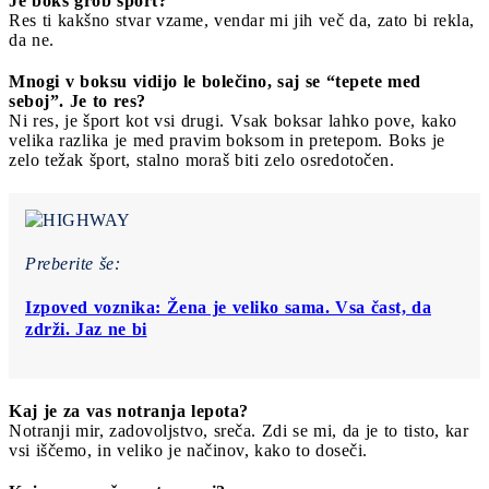
Je boks grob šport?
Res ti kakšno stvar vzame, vendar mi jih več da, zato bi rekla,
da ne.
Mnogi v boksu vidijo le bolečino, saj se “tepete med
seboj”. Je to res?
Ni res, je šport kot vsi drugi. Vsak boksar lahko pove, kako
velika razlika je med pravim boksom in pretepom. Boks je
zelo težak šport, stalno moraš biti zelo osredotočen.
Preberite še:
Izpoved voznika: Žena je veliko sama. Vsa čast, da
zdrži. Jaz ne bi
Kaj je za vas notranja lepota?
Notranji mir, zadovoljstvo, sreča. Zdi se mi, da je to tisto, kar
vsi iščemo, in veliko je načinov, kako to doseči.