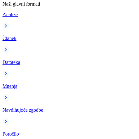
Naši glavni formati
Analize
Članek
Datoteka
Mnenja
Navdihujoče zgodbe
Poročilo