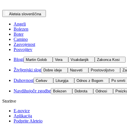
Aleteia
slovenščina
Angeli
Bolezen
Boter
Camino
Zasvojenost
Posvojitev
Blogi
Martin Golob
Vera
Vsakdanjik
Zakonca Kosi
Življenjski slog
Dobre ideje
Nasveti
Prostovoljstvo
Za
Duhovnost
Cerkev
Liturgija
Odnos z Bogom
Po smrti
Navdihujoče zgodbe
Bolezen
Dobrota
Odnosi
Preizk
Storitve
E-novice
Aplikacija
Podprite Aleteio