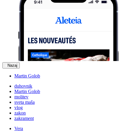
Nazaj
Martin Golob
duhovnik
Martin Golob
molitev
sveta maša
vlog
zakon
zakrament
Vera