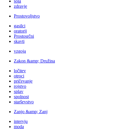
šola
zdravje
Prostovoljstvo
gasilci
oratorij
Prostosrčni
skavti
vzgoja
Zakon &amp; Družina
ločitev
otroci
pričevanje
rojstvo
splav
spolnost
starševstvo
Zanjo &amp; Zanj
intervju
moda