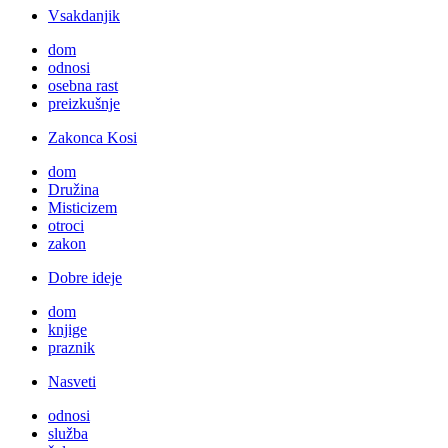
Vsakdanjik
dom
odnosi
osebna rast
preizkušnje
Zakonca Kosi
dom
Družina
Misticizem
otroci
zakon
Dobre ideje
dom
knjige
praznik
Nasveti
odnosi
služba