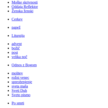
Moške skrivnosti
Oddaja Reflektor
Ženska ženski
Cerkev
papež
Liturgija
advent
božič
post
velika noč
Odnos z Bogom
molitev
rožni venec
spreobrnjenje
sveta maša
Sveti Duh
Sveto pismo
Po smrti