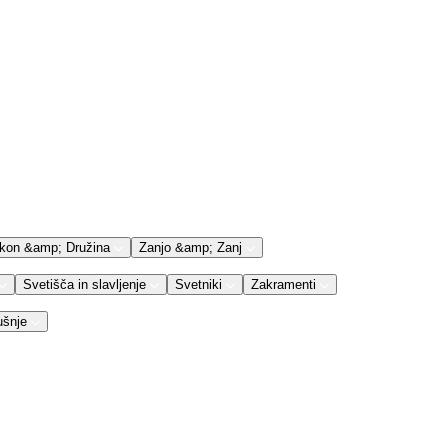
kon &amp; Družina
Zanjo &amp; Zanj
Svetišča in slavljenje
Svetniki
Zakramenti
ušnje