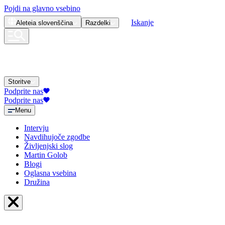
Pojdi na glavno vsebino
Iskanje
Aleteia
slovenščina
Razdelki
Storitve
Podprite nas
Podprite nas
Menu
Intervju
Navdihujoče zgodbe
Življenjski slog
Martin Golob
Blogi
Oglasna vsebina
Družina