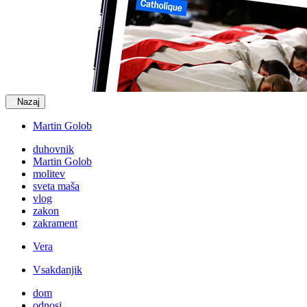
Nazaj
Martin Golob
duhovnik
Martin Golob
molitev
sveta maša
vlog
zakon
zakrament
Vera
Vsakdanjik
dom
odnosi