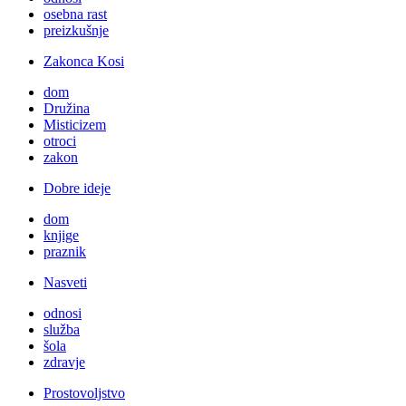
osebna rast
preizkušnje
Zakonca Kosi
dom
Družina
Misticizem
otroci
zakon
Dobre ideje
dom
knjige
praznik
Nasveti
odnosi
služba
šola
zdravje
Prostovoljstvo