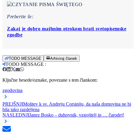
Preberite še:
Zakaj je dobro majhnim otrokom brati svetopisemske
zgodbe
TODO MESSAGE
Arhiviraj članek
TODO MESSAGE
:
Ključne besede/oznake, povezane s tem člankom:
zgodovina
PREJŠNJI
Molitev k sv. Andreju Corsiniju, da naša domovina ne bi
bila tako razdeljena
NASLEDNJI
Janez Bosko – duhovnik, vzgojitelj in … čarodej!