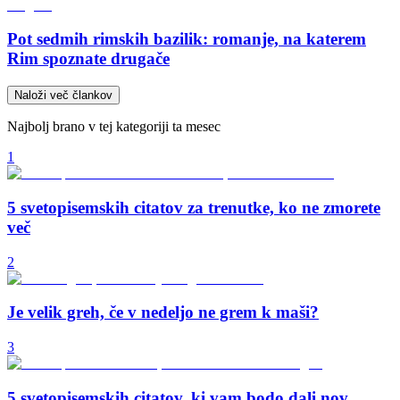
Pot sedmih rimskih bazilik: romanje, na katerem
Rim spoznate drugače
Naloži več člankov
Najbolj brano v tej kategoriji ta mesec
1
5 svetopisemskih citatov za trenutke, ko ne zmorete
več
2
Je velik greh, če v nedeljo ne grem k maši?
3
5 svetopisemskih citatov, ki vam bodo dali nov