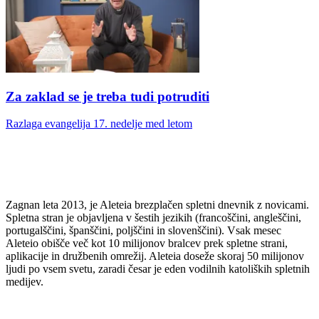
Za zaklad se je treba tudi potruditi
Razlaga evangelija 17. nedelje med letom
Zagnan leta 2013, je Aleteia brezplačen spletni dnevnik z novicami.
Spletna stran je objavljena v šestih jezikih (francoščini, angleščini,
portugalščini, španščini, poljščini in slovenščini). Vsak mesec
Aleteio obišče več kot 10 milijonov bralcev prek spletne strani,
aplikacije in družbenih omrežij. Aleteia doseže skoraj 50 milijonov
ljudi po vsem svetu, zaradi česar je eden vodilnih katoliških spletnih
medijev.