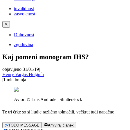
invalidnost
zasvojenost
✕
Duhovnost
zgodovina
Kaj pomeni monogram IHS?
objavljeno 31/01/19
|
Henry Vargas Holguín
|
1
min branja
Avtor:
© Luis Andrade | Shutterstock
Te tri črke so si ljudje različno tolmačili, večkrat tudi napačno
TODO MESSAGE
Arhiviraj članek