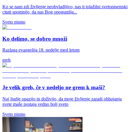
Ko se nam zdi življenje neobvladljivo, nas ti tolažilni svetopisemski
citati spomnijo, da nas Bog opogumlja...
Sveto pismo
Ko delimo, se dobro množi
Razlaga evangelija 18. nedelje med letom
greh
Je velik greh, če v nedeljo ne grem k maši?
Naj ljudje opazijo in doživijo, da moje življenje zaradi obhajanja
svete maše postaja vedno bolj sveto
Sveto pismo