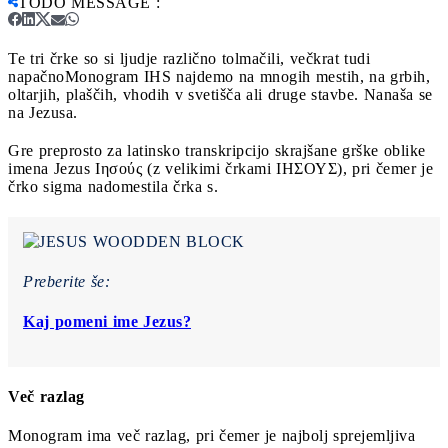
TODO MESSAGE
:
Te tri črke so si ljudje različno tolmačili, večkrat tudi
napačno
Monogram IHS najdemo na mnogih mestih, na grbih,
oltarjih, plaščih, vhodih v svetišča ali druge stavbe. Nanaša se
na Jezusa.
Gre preprosto za latinsko transkripcijo skrajšane grške oblike
imena Jezus Ιησούς (z velikimi črkami ΙΗΣΟΥΣ), pri čemer je
črko sigma nadomestila črka s.
Preberite še:
Kaj pomeni ime Jezus?
Več razlag
Monogram ima več razlag, pri čemer je najbolj sprejemljiva