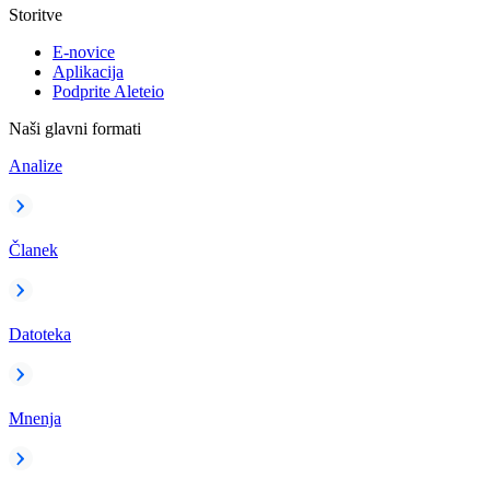
Storitve
E-novice
Aplikacija
Podprite Aleteio
Naši glavni formati
Analize
Članek
Datoteka
Mnenja