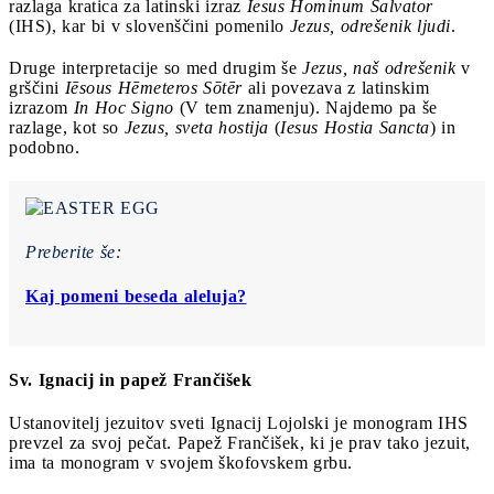
razlaga kratica za latinski izraz
Iesus Hominum Salvator
(IHS), kar bi v slovenščini pomenilo
Jezus, odrešenik ljudi
.
Druge interpretacije so med drugim še
Jezus, naš odrešenik
v
grščini
Iēsous Hēmeteros Sōtēr
ali povezava z latinskim
izrazom
In Hoc Signo
(V tem znamenju). Najdemo pa še
razlage, kot so
Jezus, sveta hostija
(
Iesus Hostia Sancta
) in
podobno.
Preberite še:
Kaj pomeni beseda aleluja?
Sv. Ignacij in papež Frančišek
Ustanovitelj jezuitov sveti Ignacij Lojolski je monogram IHS
prevzel za svoj pečat. Papež Frančišek, ki je prav tako jezuit,
ima ta monogram v svojem škofovskem grbu.