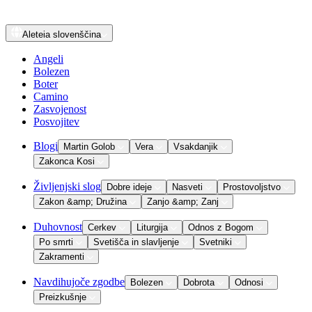
Aleteia
slovenščina
Angeli
Bolezen
Boter
Camino
Zasvojenost
Posvojitev
Blogi
Martin Golob
Vera
Vsakdanjik
Zakonca Kosi
Življenjski slog
Dobre ideje
Nasveti
Prostovoljstvo
Zakon &amp; Družina
Zanjo &amp; Zanj
Duhovnost
Cerkev
Liturgija
Odnos z Bogom
Po smrti
Svetišča in slavljenje
Svetniki
Zakramenti
Navdihujoče zgodbe
Bolezen
Dobrota
Odnosi
Preizkušnje