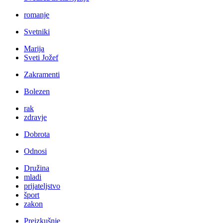
romanje
Svetniki
Marija
Sveti Jožef
Zakramenti
Bolezen
rak
zdravje
Dobrota
Odnosi
Družina
mladi
prijateljstvo
šport
zakon
Preizkušnje