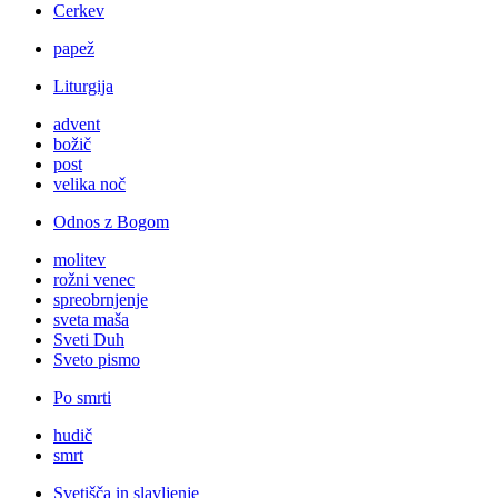
Cerkev
papež
Liturgija
advent
božič
post
velika noč
Odnos z Bogom
molitev
rožni venec
spreobrnjenje
sveta maša
Sveti Duh
Sveto pismo
Po smrti
hudič
smrt
Svetišča in slavljenje