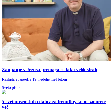
Zaupanje v Jezusa premaga še tako velik strah
Razlaga evangelija 19. nedelje med letom
Sveto pismo
5 svetopisemskih citatov za trenutke, ko ne zmorete
več