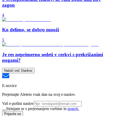
zagon
4
Ko delimo, se dobro množi
5
Je res neprimerno sedeti v cerkvi s prekrižanimi
nogami?
Naloži več člankov
E-novice
Prejemajte Aleteio vsak dan na svoj e-naslov.
Vaš e-poštni naslov
Strinjam se s prejemanjem vsebine in
pogoji.
Prijavite se