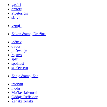
gasilci
oratorij
Prostosrčni
skavti
vzgoja
Zakon &amp; Družina
ločitev
otroci
pričevanje
rojstvo
splav
spolnost
starševstvo
Zanjo &amp; Zanj
intervju
moda
Moške skrivnosti
Oddaja Reflektor
Ženska ženski