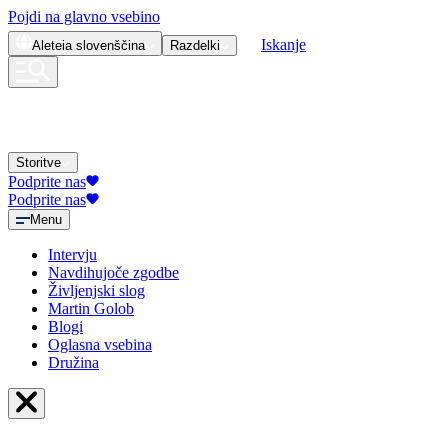
Pojdi na glavno vsebino
Iskanje
Aleteia
slovenščina
Razdelki
Storitve
Podprite nas
Podprite nas
Menu
Intervju
Navdihujoče zgodbe
Življenjski slog
Martin Golob
Blogi
Oglasna vsebina
Družina