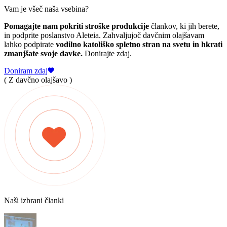
Vam je všeč naša vsebina?
Pomagajte nam pokriti stroške produkcije
člankov, ki jih berete,
in podprite poslanstvo Aleteia. Zahvaljujoč davčnim olajšavam
lahko podpirate
vodilno katoliško spletno stran na svetu in hkrati
zmanjšate svoje davke.
Donirajte zdaj.
Doniram zdaj
( Z davčno olajšavo )
Naši izbrani članki