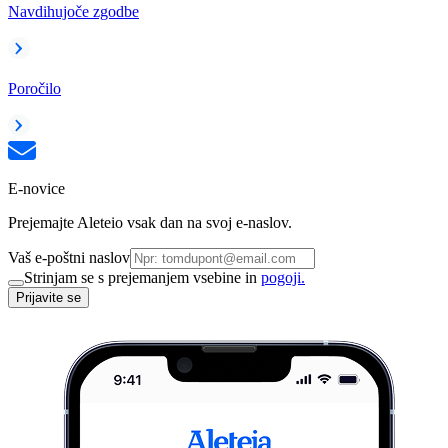
Navdihujoče zgodbe
Poročilo
E-novice
Prejemajte Aleteio vsak dan na svoj e-naslov.
Vaš e-poštni naslov
Strinjam se s prejemanjem vsebine in
pogoji.
Prijavite se