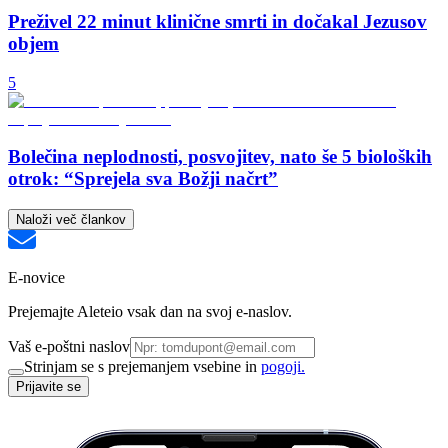
Preživel 22 minut klinične smrti in dočakal Jezusov
objem
5
Bolečina neplodnosti, posvojitev, nato še 5 bioloških
otrok: “Sprejela sva Božji načrt”
Naloži več člankov
E-novice
Prejemajte Aleteio vsak dan na svoj e-naslov.
Vaš e-poštni naslov
Strinjam se s prejemanjem vsebine in
pogoji.
Prijavite se