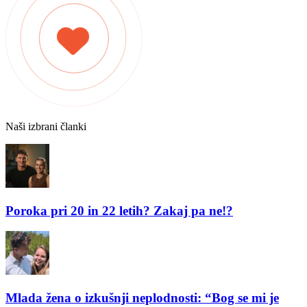
Naši izbrani članki
Poroka pri 20 in 22 letih? Zakaj pa ne!?
Mlada žena o izkušnji neplodnosti: “Bog se mi je