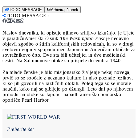
TODO MESSAGE
Arhiviraj članek
TODO MESSAGE
:
Naslov dnevnika, ki opisuje njihovo srhljivo izkušnjo, je Ujete
v paradižu
Ameriški časnik
The Washington Post
je nedavno
objavil zgodbo o štirih kalifornijskih redovnicah, ki so v drugi
svetovni vojni v spopadu med Japonci in Američani obtičale za
sovražnikovo črto. Dve sta bili učiteljici in dve medicinski
sestri. Na Salomonove otoke so prispele decembra 1940.
Za mlade ženske je bilo misijonarsko življenje nekaj novega,
prvič so se soočale z neznano kulturo in niso poznale jezikov,
ki so jih govorili na različnih otokih. Poleg tega so se morale
naučiti, kako naj se gibljejo po džungli. Leto dni po njihovem
prihodu na otoke so Japonci napadli ameriško pomorsko
oporišče Pearl Harbor.
Preberite še: