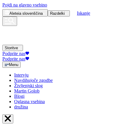
Pojdi na glavno vsebino
Iskanje
Aleteia
slovenščina
Razdelki
Storitve
Podprite nas
Podprite nas
Menu
Intervju
Navdihujoče zgodbe
Življenjski slog
Martin Golob
Blogi
Oglasna vsebina
družina