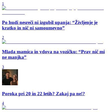
1
Po hudi nesreči ni izgubil upanja: “Življenje je
kratko in nič ni samoumevno”
2
Mlada mamica in vdova na vozičku: “Prav nič mi
ne manjka”
3
Poroka pri 20 in 22 letih? Zakaj pa ne!?
4