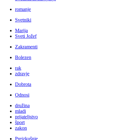
romanje
Svetniki
Marija
Sveti Jožef
Zakramenti
Bolezen
rak
zdravje
Dobrota
Odnosi
družina
mladi
prijateljstvo
šport
zakon
Preizkušnje