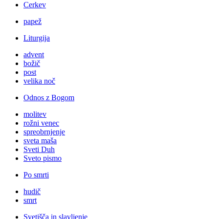
Cerkev
papež
Liturgija
advent
božič
post
velika noč
Odnos z Bogom
molitev
rožni venec
spreobrnjenje
sveta maša
Sveti Duh
Sveto pismo
Po smrti
hudič
smrt
Svetišča in slavljenje