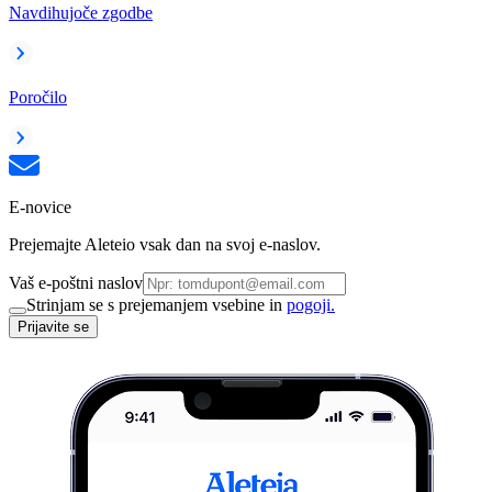
Navdihujoče zgodbe
Poročilo
E-novice
Prejemajte Aleteio vsak dan na svoj e-naslov.
Vaš e-poštni naslov
Strinjam se s prejemanjem vsebine in
pogoji.
Prijavite se