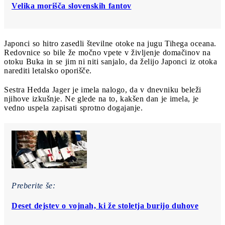
Velika morišča slovenskih fantov
Japonci so hitro zasedli številne otoke na jugu Tihega oceana.
Redovnice so bile že močno vpete v življenje domačinov na
otoku Buka in se jim ni niti sanjalo, da želijo Japonci iz otoka
narediti letalsko oporišče.
Sestra Hedda Jager je imela nalogo, da v dnevniku beleži
njihove izkušnje. Ne glede na to, kakšen dan je imela, je
vedno uspela zapisati sprotno dogajanje.
Preberite še:
Deset dejstev o vojnah, ki že stoletja burijo duhove