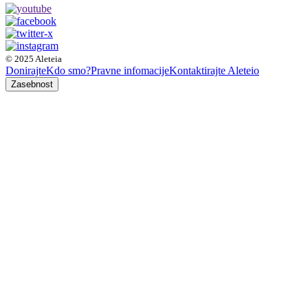
© 2025 Aleteia
Donirajte
Kdo smo?
Pravne infomacije
Kontaktirajte Aleteio
Zasebnost