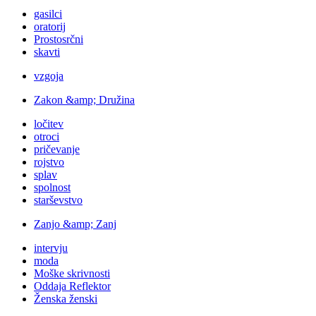
gasilci
oratorij
Prostosrčni
skavti
vzgoja
Zakon &amp; Družina
ločitev
otroci
pričevanje
rojstvo
splav
spolnost
starševstvo
Zanjo &amp; Zanj
intervju
moda
Moške skrivnosti
Oddaja Reflektor
Ženska ženski