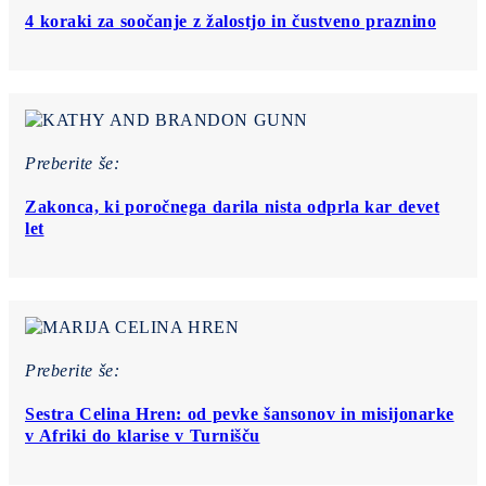
4 koraki za soočanje z žalostjo in čustveno praznino
Preberite še:
Zakonca, ki poročnega darila nista odprla kar devet
let
Preberite še:
Sestra Celina Hren: od pevke šansonov in misijonarke
v Afriki do klarise v Turnišču