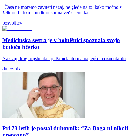
"Časa ne moremo zavrteti nazaj, ne glede na to, kako močno si
želimo. Lahko naredimo kar največ s tem, kar...
posvojitev
Medicinska sestra je v bolnišnici spoznala svojo
bodočo hčerko
Na svoj drugi rojstni dan je Pamela dobila najlepše možno darilo
duhovnik
Pri 73 letih je postal duhovnik: “Za Boga ni nikoli
prepozno”