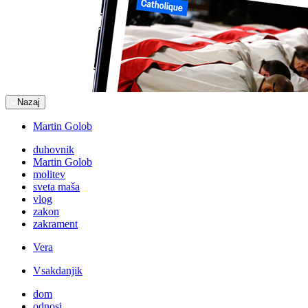
Nazaj
Martin Golob
duhovnik
Martin Golob
molitev
sveta maša
vlog
zakon
zakrament
Vera
Vsakdanjik
dom
odnosi