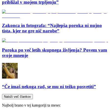
približal v mojem trpljenju”
Zakonca in fotografa: “Najlepša poroka ni nujno
tista, kjer ne gre nič narobe”
Poroka po več letih skupnega življenja? Povem vam
svoje mnenje
“Če imaš nekoga rad, se mu ni težko posvetiti”
Naloži več člankov
Najbolj brano v tej kategoriji ta mesec