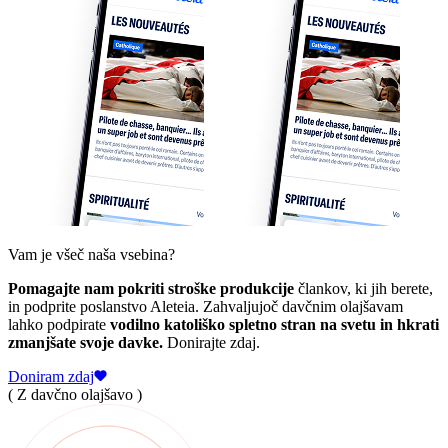
Vam je všeč naša vsebina?
Pomagajte nam pokriti stroške produkcije
člankov, ki jih berete,
in podprite poslanstvo Aleteia. Zahvaljujoč davčnim olajšavam
lahko podpirate
vodilno katoliško spletno stran na svetu in hkrati
zmanjšate svoje davke.
Donirajte zdaj.
Doniram zdaj
( Z davčno olajšavo )