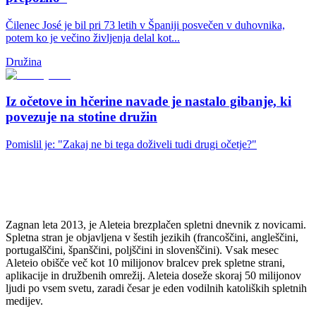
Čilenec José je bil pri 73 letih v Španiji posvečen v duhovnika,
potem ko je večino življenja delal kot...
Družina
Iz očetove in hčerine navade je nastalo gibanje, ki
povezuje na stotine družin
Pomislil je: "Zakaj ne bi tega doživeli tudi drugi očetje?"
Zagnan leta 2013, je Aleteia brezplačen spletni dnevnik z novicami.
Spletna stran je objavljena v šestih jezikih (francoščini, angleščini,
portugalščini, španščini, poljščini in slovenščini). Vsak mesec
Aleteio obišče več kot 10 milijonov bralcev prek spletne strani,
aplikacije in družbenih omrežij. Aleteia doseže skoraj 50 milijonov
ljudi po vsem svetu, zaradi česar je eden vodilnih katoliških spletnih
medijev.