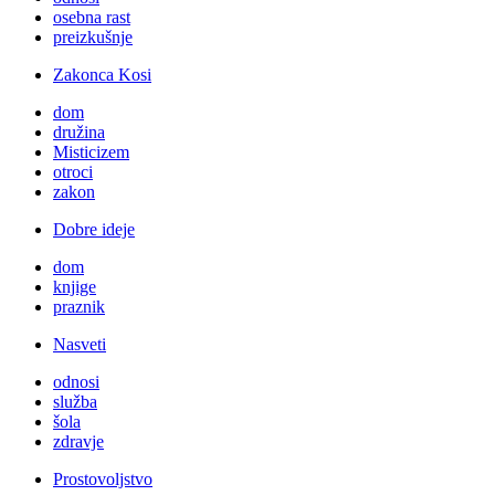
osebna rast
preizkušnje
Zakonca Kosi
dom
družina
Misticizem
otroci
zakon
Dobre ideje
dom
knjige
praznik
Nasveti
odnosi
služba
šola
zdravje
Prostovoljstvo