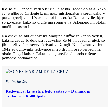
Ko so bili Japonci vedno bližje, je sestra Hedda opisala, kako
se je njihovo življenje iz mirnega misijonarjenja spremenilo v
pravo grozljivko. Uspele so priti do otoka Bougainville, kjer
so izvedele, kako so druge misijonarje na Salomonovih otokih
mučili in usmrtili.
Na otoku so bili duhovniki Marijine družbe in ker so vedeli,
kakšna usoda bi doletela redovnice, če bi jih Japonci ujeli, so
jih uspeli več mesecev skrivati v džungli. Na silvestrovo leta
1942 so duhovniki redovnice in 25 drugih oseb privedli na
obalo Teop Harbor. Takrat so ugotovile, da bodo rešene s
pomočjo podmornice.
Preberite še:
Redovnica, ki je šla z belo zastavo v Damask in
evakuirala 6.500 ljudi