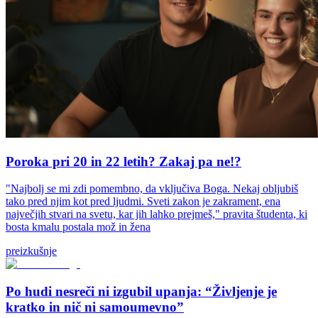
Poroka pri 20 in 22 letih? Zakaj pa ne!?
"Najbolj se mi zdi pomembno, da vključiva Boga. Nekaj obljubiš
tako pred njim kot pred ljudmi. Sveti zakon je zakrament, ena
največjih stvari na svetu, kar jih lahko prejmeš," pravita študenta, ki
bosta kmalu postala mož in žena
preizkušnje
Po hudi nesreči ni izgubil upanja: “Življenje je
kratko in nič ni samoumevno”