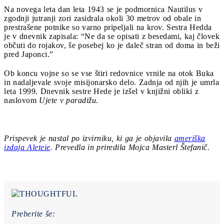
Na novega leta dan leta 1943 se je podmornica Nautilus v
zgodnji jutranji zori zasidrala okoli 30 metrov od obale in
prestrašene potnike so varno pripeljali na krov. Sestra Hedda
je v dnevnik zapisala: “Ne da se opisati z besedami, kaj človek
občuti do rojakov, še posebej ko je daleč stran od doma in beži
pred Japonci.”
Ob koncu vojne so se vse štiri redovnice vrnile na otok Buka
in nadaljevale svoje misijonarsko delo. Zadnja od njih je umrla
leta 1999. Dnevnik sestre Hede je izšel v knjižni obliki z
naslovom
Ujete v paradižu
.
Prispevek je nastal po izvirniku, ki ga je objavila
ameriška
izdaja Aleteie
. Prevedla in priredila Mojca Masterl Štefanič.
Preberite še: