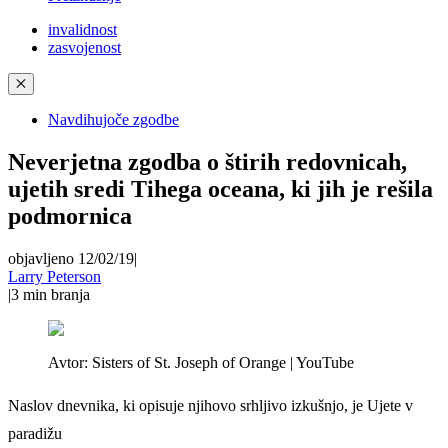
invalidnost
zasvojenost
✕
Navdihujoče zgodbe
Neverjetna zgodba o štirih redovnicah,
ujetih sredi Tihega oceana, ki jih je rešila
podmornica
objavljeno 12/02/19
|
Larry Peterson
|
3
min branja
Avtor:
Sisters of St. Joseph of Orange | YouTube
Naslov dnevnika, ki opisuje njihovo srhljivo izkušnjo, je Ujete v
paradižu