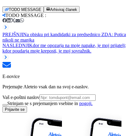
TODO MESSAGE
Arhiviraj članek
TODO MESSAGE
:
PREJŠNJI
Na obisku pri kandidatki za predsednico ZDA: Potica
nikoli ne manjka
NASLEDNJI
Kdor me opozarja na moje napake, je moj prijatelj;
kdor poudarja moje kreposti, je moj sovražnik.
E-novice
Prejemajte Aleteio vsak dan na svoj e-naslov.
Vaš e-poštni naslov
Strinjam se s prejemanjem vsebine in
pogoji.
Prijavite se