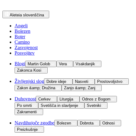
Aleteia
slovenščina
Angeli
Bolezen
Boter
Camino
Zasvojenost
Posvojitev
Blogi
Martin Golob
Vera
Vsakdanjik
Zakonca Kosi
Življenjski slog
Dobre ideje
Nasveti
Prostovoljstvo
Zakon &amp; Družina
Zanjo &amp; Zanj
Duhovnost
Cerkev
Liturgija
Odnos z Bogom
Po smrti
Svetišča in slavljenje
Svetniki
Zakramenti
Navdihujoče zgodbe
Bolezen
Dobrota
Odnosi
Preizkušnje