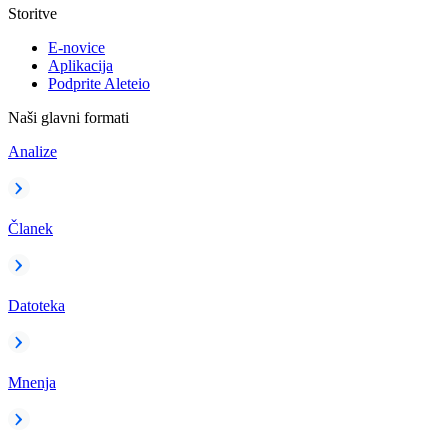
Storitve
E-novice
Aplikacija
Podprite Aleteio
Naši glavni formati
Analize
Članek
Datoteka
Mnenja