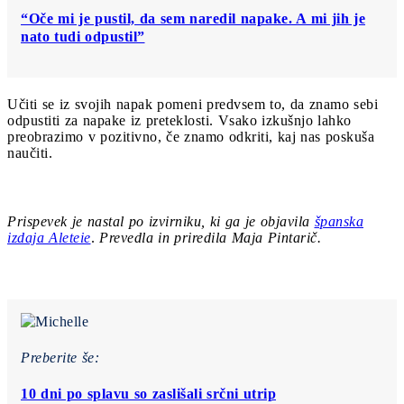
“Oče mi je pustil, da sem naredil napake. A mi jih je
nato tudi odpustil”
Učiti se iz svojih napak pomeni predvsem to, da znamo sebi
odpustiti za napake iz preteklosti. Vsako izkušnjo lahko
preobrazimo v pozitivno, če znamo odkriti, kaj nas poskuša
naučiti.
Prispevek je nastal po izvirniku, ki ga je objavila
španska
izdaja A
letei
e
.
Prevedla in priredila Maja Pintarič.
Preberite še:
10 dni po splavu so zaslišali srčni utrip