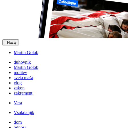
Nazaj
Martin Golob
duhovnik
Martin Golob
molitev
sveta maša
vlog
zakon
zakrament
Vera
Vsakdanjik
dom
odnosi