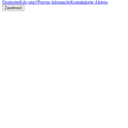
Donirajte
Kdo smo?
Pravne infomacije
Kontaktirajte Aleteio
Zasebnost