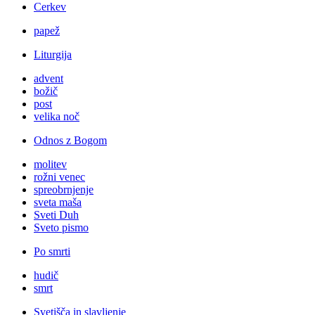
Cerkev
papež
Liturgija
advent
božič
post
velika noč
Odnos z Bogom
molitev
rožni venec
spreobrnjenje
sveta maša
Sveti Duh
Sveto pismo
Po smrti
hudič
smrt
Svetišča in slavljenje