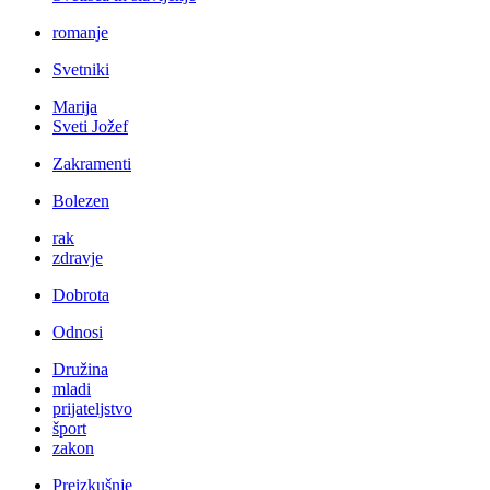
romanje
Svetniki
Marija
Sveti Jožef
Zakramenti
Bolezen
rak
zdravje
Dobrota
Odnosi
Družina
mladi
prijateljstvo
šport
zakon
Preizkušnje