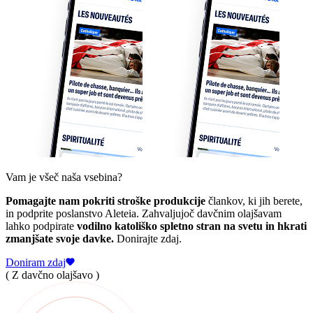
Vam je všeč naša vsebina?
Pomagajte nam pokriti stroške produkcije
člankov, ki jih berete,
in podprite poslanstvo Aleteia. Zahvaljujoč davčnim olajšavam
lahko podpirate
vodilno katoliško spletno stran na svetu in hkrati
zmanjšate svoje davke.
Donirajte zdaj.
Doniram zdaj
( Z davčno olajšavo )