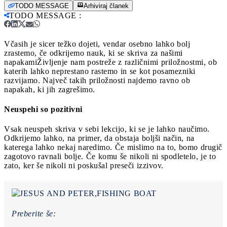
TODO MESSAGE
Arhiviraj članek
TODO MESSAGE
:
Včasih je sicer težko dojeti, vendar osebno lahko bolj
zrastemo, če odkrijemo nauk, ki se skriva za našimi
napakami
Življenje nam postreže z različnimi priložnostmi, ob
katerih lahko neprestano rastemo in se kot posamezniki
razvijamo. Največ takih priložnosti najdemo ravno ob
napakah, ki jih zagrešimo.
Neuspehi so pozitivni
Vsak neuspeh skriva v sebi lekcijo, ki se je lahko naučimo.
Odkrijemo lahko, na primer, da obstaja boljši način, na
katerega lahko nekaj naredimo. Če mislimo na to, bomo drugič
zagotovo ravnali bolje. Če komu še nikoli ni spodletelo, je to
zato, ker še nikoli ni poskušal preseči izzivov.
Preberite še: