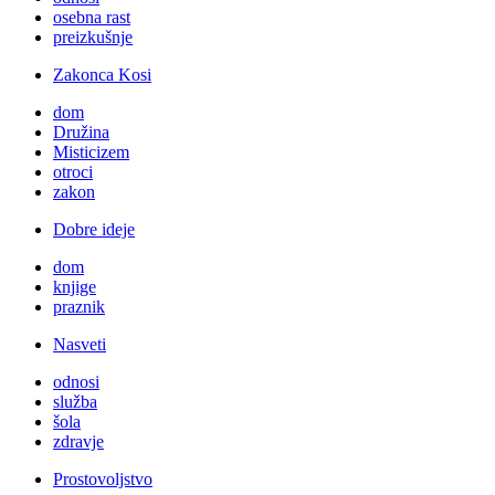
osebna rast
preizkušnje
Zakonca Kosi
dom
Družina
Misticizem
otroci
zakon
Dobre ideje
dom
knjige
praznik
Nasveti
odnosi
služba
šola
zdravje
Prostovoljstvo