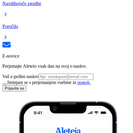
Navdihujoče zgodbe
Poročilo
E-novice
Prejemajte Aleteio vsak dan na svoj e-naslov.
Vaš e-poštni naslov
Strinjam se s prejemanjem vsebine in
pogoji.
Prijavite se