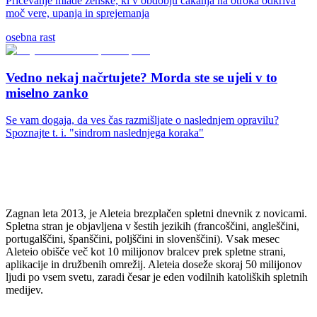
Pričevanje mlade ženske, ki v obdobju čakanja na otroka odkriva
moč vere, upanja in sprejemanja
osebna rast
Vedno nekaj načrtujete? Morda ste se ujeli v to
miselno zanko
Se vam dogaja, da ves čas razmišljate o naslednjem opravilu?
Spoznajte t. i. "sindrom naslednjega koraka"
Zagnan leta 2013, je Aleteia brezplačen spletni dnevnik z novicami.
Spletna stran je objavljena v šestih jezikih (francoščini, angleščini,
portugalščini, španščini, poljščini in slovenščini). Vsak mesec
Aleteio obišče več kot 10 milijonov bralcev prek spletne strani,
aplikacije in družbenih omrežij. Aleteia doseže skoraj 50 milijonov
ljudi po vsem svetu, zaradi česar je eden vodilnih katoliških spletnih
medijev.