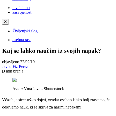
invalidnost
zasvojenost
✕
Življenjski slog
osebna rast
Kaj se lahko naučim iz svojih napak?
objavljeno 22/02/19
|
Javier Fiz Pérez
|
3
min branja
Avtor:
Vmaslova - Shutterstock
Včasih je sicer težko dojeti, vendar osebno lahko bolj zrastemo, če
odkrijemo nauk, ki se skriva za našimi napakami