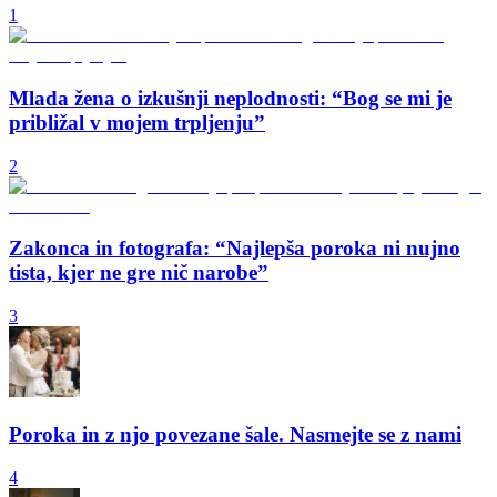
1
Mlada žena o izkušnji neplodnosti: “Bog se mi je
približal v mojem trpljenju”
2
Zakonca in fotografa: “Najlepša poroka ni nujno
tista, kjer ne gre nič narobe”
3
Poroka in z njo povezane šale. Nasmejte se z nami
4