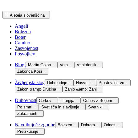
Aleteia
slovenščina
Angeli
Bolezen
Boter
Camino
Zasvojenost
Posvojitev
Blogi
Martin Golob
Vera
Vsakdanjik
Zakonca Kosi
Življenjski slog
Dobre ideje
Nasveti
Prostovoljstvo
Zakon &amp; Družina
Zanjo &amp; Zanj
Duhovnost
Cerkev
Liturgija
Odnos z Bogom
Po smrti
Svetišča in slavljenje
Svetniki
Zakramenti
Navdihujoče zgodbe
Bolezen
Dobrota
Odnosi
Preizkušnje