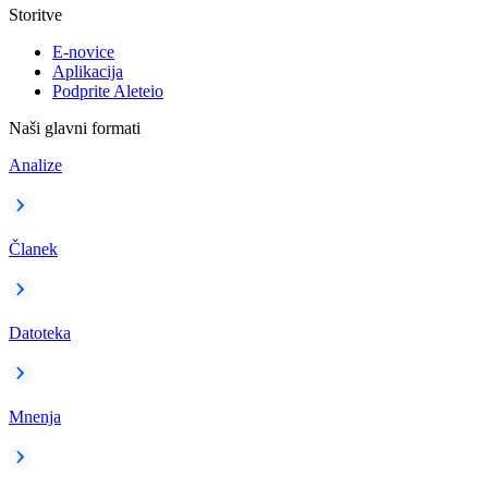
Storitve
E-novice
Aplikacija
Podprite Aleteio
Naši glavni formati
Analize
Članek
Datoteka
Mnenja