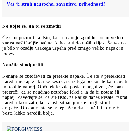
Vas je strah neuspeha, zavrnitve, prihodnosti?
Ne bojte se, da bi se zmotili
Če smo pozorni na tisto, kar se nam je zgodilo, bomo vedno
znova našli boljše načine, kako priti do naših ciljev. Še vedno
je bilo v ozadju vsakega uspeha pred zmago veliko napak in
bojev.
Naučite si odpustiti
Nehajte se obtoževati za pretekle napake. Če ste v preteklosti
naredili nekaj, za kar se kesate, se iz tega poskusite kaj naučiti
in pojdite naprej. Občutek krivde postane negativen, če nam
prepreči, da se naučimo potrebne lekcije in da bi potem šli
naprej. Zavedajte se, da ste tisto, za kar se danes kesate, takrat
naredili tako zato, ker v tisti situaciji niste mogli storiti
drugače. Do danes ste se iz tega že nekaj naučili in drugič
boste lahko naredili bolje.