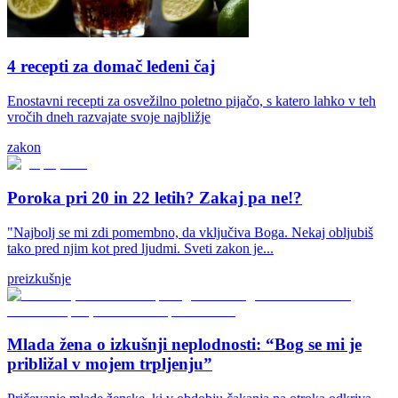
4 recepti za domač ledeni čaj
Enostavni recepti za osvežilno poletno pijačo, s katero lahko v teh
vročih dneh razvajate svoje najbližje
zakon
Poroka pri 20 in 22 letih? Zakaj pa ne!?
"Najbolj se mi zdi pomembno, da vključiva Boga. Nekaj obljubiš
tako pred njim kot pred ljudmi. Sveti zakon je...
preizkušnje
Mlada žena o izkušnji neplodnosti: “Bog se mi je
približal v mojem trpljenju”