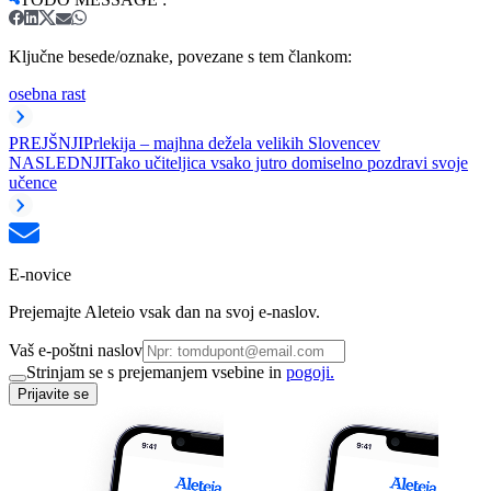
Ključne besede/oznake, povezane s tem člankom:
osebna rast
PREJŠNJI
Prlekija ‒ majhna dežela velikih Slovencev
NASLEDNJI
Tako učiteljica vsako jutro domiselno pozdravi svoje
učence
E-novice
Prejemajte Aleteio vsak dan na svoj e-naslov.
Vaš e-poštni naslov
Strinjam se s prejemanjem vsebine in
pogoji.
Prijavite se