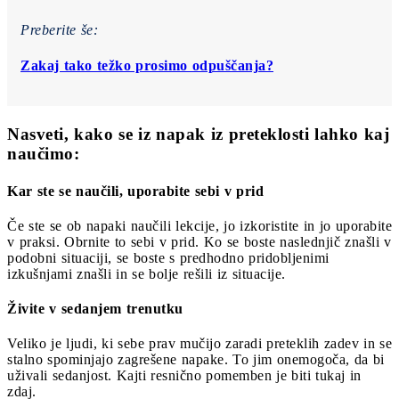
Preberite še:
Zakaj tako težko prosimo odpuščanja?
Nasveti, kako se iz napak iz preteklosti lahko kaj
naučimo:
Kar ste se naučili, uporabite sebi v prid
Če ste se ob napaki naučili lekcije, jo izkoristite in jo uporabite
v praksi. Obrnite to sebi v prid. Ko se boste naslednjič znašli v
podobni situaciji, se boste s predhodno pridobljenimi
izkušnjami znašli in se bolje rešili iz situacije.
Živite v sedanjem trenutku
Veliko je ljudi, ki sebe prav mučijo zaradi preteklih zadev in se
stalno spominjajo zagrešene napake. To jim onemogoča, da bi
uživali sedanjost. Kajti resnično pomemben je biti tukaj in
zdaj.