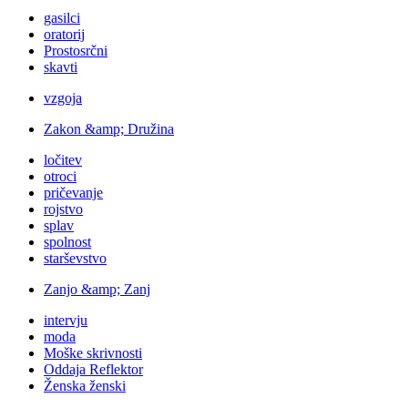
gasilci
oratorij
Prostosrčni
skavti
vzgoja
Zakon &amp; Družina
ločitev
otroci
pričevanje
rojstvo
splav
spolnost
starševstvo
Zanjo &amp; Zanj
intervju
moda
Moške skrivnosti
Oddaja Reflektor
Ženska ženski