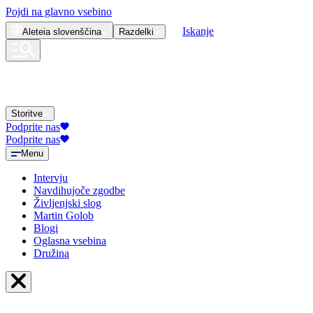
Pojdi na glavno vsebino
Iskanje
Aleteia
slovenščina
Razdelki
Storitve
Podprite nas
Podprite nas
Menu
Intervju
Navdihujoče zgodbe
Življenjski slog
Martin Golob
Blogi
Oglasna vsebina
Družina