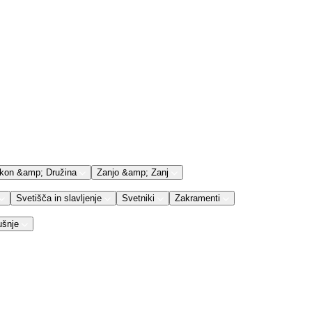
kon &amp; Družina
Zanjo &amp; Zanj
Svetišča in slavljenje
Svetniki
Zakramenti
ušnje