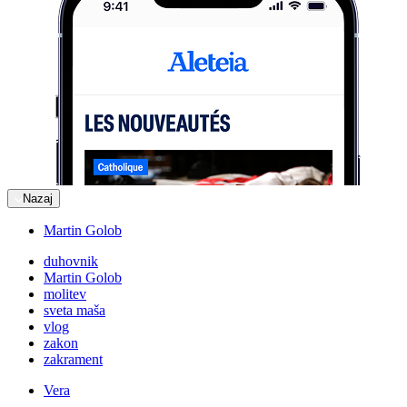
Nazaj
Martin Golob
duhovnik
Martin Golob
molitev
sveta maša
vlog
zakon
zakrament
Vera