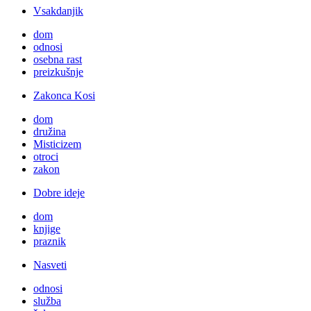
Vsakdanjik
dom
odnosi
osebna rast
preizkušnje
Zakonca Kosi
dom
družina
Misticizem
otroci
zakon
Dobre ideje
dom
knjige
praznik
Nasveti
odnosi
služba