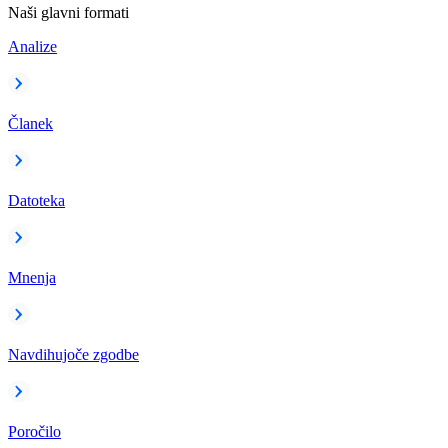
Naši glavni formati
Analize
Članek
Datoteka
Mnenja
Navdihujoče zgodbe
Poročilo