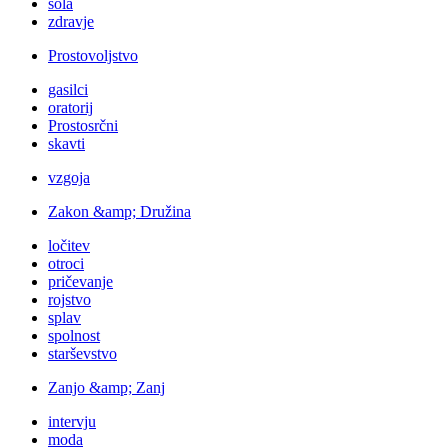
šola
zdravje
Prostovoljstvo
gasilci
oratorij
Prostosrčni
skavti
vzgoja
Zakon &amp; Družina
ločitev
otroci
pričevanje
rojstvo
splav
spolnost
starševstvo
Zanjo &amp; Zanj
intervju
moda