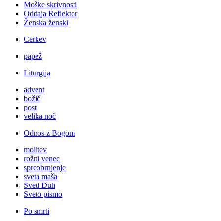
Moške skrivnosti
Oddaja Reflektor
Ženska ženski
Cerkev
papež
Liturgija
advent
božič
post
velika noč
Odnos z Bogom
molitev
rožni venec
spreobrnjenje
sveta maša
Sveti Duh
Sveto pismo
Po smrti