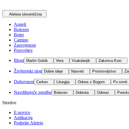
Aleteia
slovenščina
Angeli
Bolezen
Boter
Camino
Zasvojenost
Posvojitev
Blogi
Martin Golob
Vera
Vsakdanjik
Zakonca Kosi
Življenjski slog
Dobre ideje
Nasveti
Prostovoljstvo
Za
Duhovnost
Cerkev
Liturgija
Odnos z Bogom
Po smrti
Navdihujoče zgodbe
Bolezen
Dobrota
Odnosi
Preizk
Storitve
E-novice
Aplikacija
Podprite Aleteio