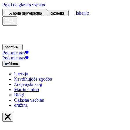
Pojdi na glavno vsebino
Iskanje
Aleteia
slovenščina
Razdelki
Storitve
Podprite nas
Podprite nas
Menu
Intervju
Navdihujoče zgodbe
Življenjski slog
Martin Golob
Blogi
Oglasna vsebina
družina