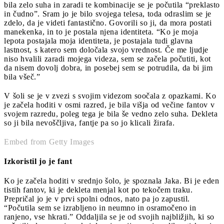
bila zelo suha in zaradi te kombinacije se je počutila “preklasto
in čudno”. Sram jo je bilo svojega telesa, toda odraslim se je
zdelo, da je videti fantastično. Govorili so ji, da mora postati
manekenka, in to je postala njena identiteta. “Ko je moja
lepota postajala moja identiteta, je postajala tudi glavna
lastnost, s katero sem določala svojo vrednost. Če me ljudje
niso hvalili zaradi mojega videza, sem se začela počutiti, kot
da nisem dovolj dobra, in posebej sem se potrudila, da bi jim
bila všeč.”
V šoli se je v zvezi s svojim videzom soočala z opazkami. Ko
je začela hoditi v osmi razred, je bila višja od večine fantov v
svojem razredu, poleg tega je bila še vedno zelo suha. Dekleta
so ji bila nevoščljiva, fantje pa so jo klicali žirafa.
Embed from Getty Images
Izkoristil jo je fant
Ko je začela hoditi v srednjo šolo, je spoznala Jaka. Bi je eden
tistih fantov, ki je dekleta menjal kot po tekočem traku.
Prepričal jo je v prvi spolni odnos, nato pa jo zapustil.
“Počutila sem se izrabljeno in neumno in osramočeno in
ranjeno, vse hkrati.” Oddaljila se je od svojih najbližjih, ki so