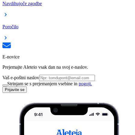
Navdihujoče zgodbe
Poročilo
E-novice
Prejemajte Aleteio vsak dan na svoj e-naslov.
Vaš e-poštni naslov
Strinjam se s prejemanjem vsebine in
pogoji.
Prijavite se