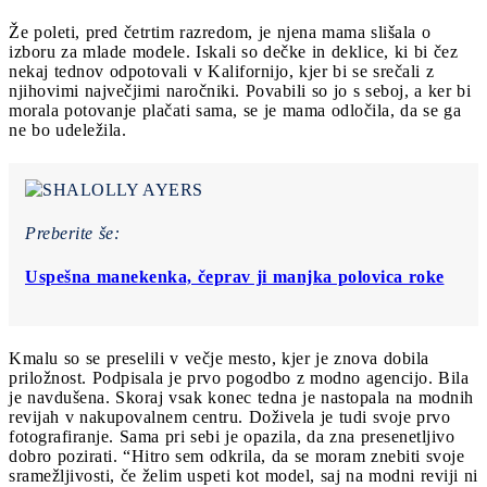
Že poleti, pred četrtim razredom, je njena mama slišala o
izboru za mlade modele. Iskali so dečke in deklice, ki bi čez
nekaj tednov odpotovali v Kalifornijo, kjer bi se srečali z
njihovimi največjimi naročniki. Povabili so jo s seboj, a ker bi
morala potovanje plačati sama, se je mama odločila, da se ga
ne bo udeležila.
Preberite še:
Uspešna manekenka, čeprav ji manjka polovica roke
Kmalu so se preselili v večje mesto, kjer je znova dobila
priložnost. Podpisala je prvo pogodbo z modno agencijo. Bila
je navdušena. Skoraj vsak konec tedna je nastopala na modnih
revijah v nakupovalnem centru. Doživela je tudi svoje prvo
fotografiranje. Sama pri sebi je opazila, da zna presenetljivo
dobro pozirati. “Hitro sem odkrila, da se moram znebiti svoje
sramežljivosti, če želim uspeti kot model, saj na modni reviji ni