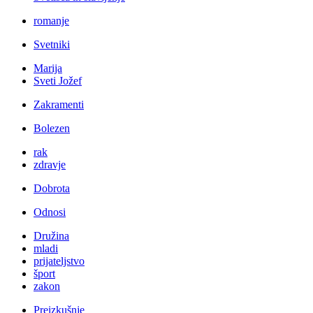
romanje
Svetniki
Marija
Sveti Jožef
Zakramenti
Bolezen
rak
zdravje
Dobrota
Odnosi
Družina
mladi
prijateljstvo
šport
zakon
Preizkušnje