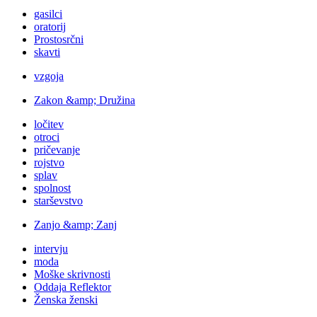
gasilci
oratorij
Prostosrčni
skavti
vzgoja
Zakon &amp; Družina
ločitev
otroci
pričevanje
rojstvo
splav
spolnost
starševstvo
Zanjo &amp; Zanj
intervju
moda
Moške skrivnosti
Oddaja Reflektor
Ženska ženski