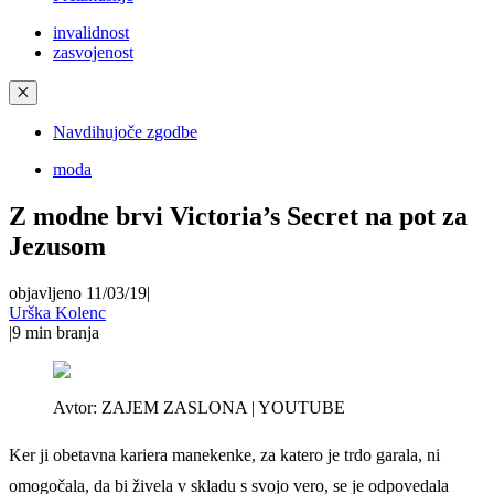
invalidnost
zasvojenost
✕
Navdihujoče zgodbe
moda
Z modne brvi Victoria’s Secret na pot za
Jezusom
objavljeno 11/03/19
|
Urška Kolenc
|
9
min branja
Avtor:
ZAJEM ZASLONA | YOUTUBE
Ker ji obetavna kariera manekenke, za katero je trdo garala, ni
omogočala, da bi živela v skladu s svojo vero, se je odpovedala