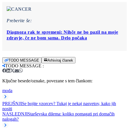
Preberite še:
Diagnoza rak te spremeni: Nihče ne bo pazil na moje
zdravje, če ne bom sama. Delo počaka
TODO MESSAGE
Arhiviraj članek
TODO MESSAGE
:
Ključne besede/oznake, povezane s tem člankom:
moda
PREJŠNJI
Se bojite vzorcev? Tukaj je nekaj nasvetov, kako jih
nositi
NASLEDNJI
Starševska dilema: koliko pomagati pri domačih
nalogah?