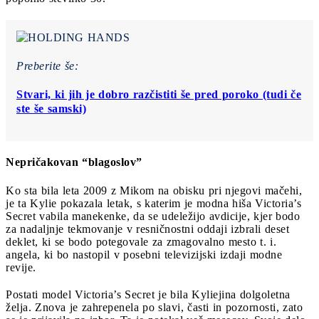
Preberite še:
Stvari, ki jih je dobro razčistiti še pred poroko (tudi če
ste še samski)
Nepričakovan “blagoslov”
Ko sta bila leta 2009 z Mikom na obisku pri njegovi mačehi,
je ta Kylie pokazala letak, s katerim je modna hiša Victoria’s
Secret vabila manekenke, da se udeležijo avdicije, kjer bodo
za nadaljnje tekmovanje v resničnostni oddaji izbrali deset
deklet, ki se bodo potegovale za zmagovalno mesto t. i.
angela, ki bo nastopil v posebni televizijski izdaji modne
revije.
Postati model Victoria’s Secret je bila Kyliejina dolgoletna
želja. Znova je zahrepenela po slavi, časti in pozornosti, zato