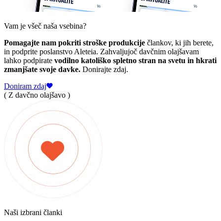
Vam je všeč naša vsebina?
Pomagajte nam pokriti stroške produkcije
člankov, ki jih berete,
in podprite poslanstvo Aleteia. Zahvaljujoč davčnim olajšavam
lahko podpirate
vodilno katoliško spletno stran na svetu in hkrati
zmanjšate svoje davke.
Donirajte zdaj.
Doniram zdaj
( Z davčno olajšavo )
Naši izbrani članki