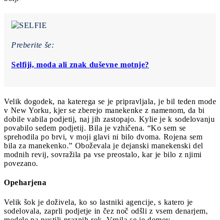
Preberite še:
Selfiji, moda ali znak duševne motnje?
Velik dogodek, na katerega se je pripravljala, je bil teden mode
v New Yorku, kjer se zberejo manekenke z namenom, da bi
dobile vabila podjetij, naj jih zastopajo. Kylie je k sodelovanju
povabilo sedem podjetij. Bila je vzhičena. “Ko sem se
sprehodila po brvi, v moji glavi ni bilo dvoma. Rojena sem
bila za manekenko.” Oboževala je dejanski manekenski del
modnih revij, sovražila pa vse preostalo, kar je bilo z njimi
povezano.
Opeharjena
Velik šok je doživela, ko so lastniki agencije, s katero je
sodelovala, zaprli podjetje in čez noč odšli z vsem denarjem,
modele pa pustili praznih rok. Vrnila se je domov.