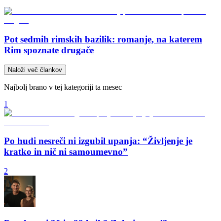
Pot sedmih rimskih bazilik: romanje, na katerem
Rim spoznate drugače
Naloži več člankov
Najbolj brano v tej kategoriji ta mesec
1
Po hudi nesreči ni izgubil upanja: “Življenje je
kratko in nič ni samoumevno”
2