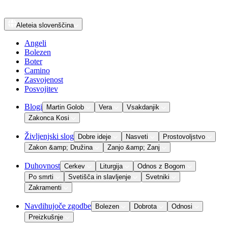
Aleteia
slovenščina
Angeli
Bolezen
Boter
Camino
Zasvojenost
Posvojitev
Blogi
Martin Golob
Vera
Vsakdanjik
Zakonca Kosi
Življenjski slog
Dobre ideje
Nasveti
Prostovoljstvo
Zakon &amp; Družina
Zanjo &amp; Zanj
Duhovnost
Cerkev
Liturgija
Odnos z Bogom
Po smrti
Svetišča in slavljenje
Svetniki
Zakramenti
Navdihujoče zgodbe
Bolezen
Dobrota
Odnosi
Preizkušnje