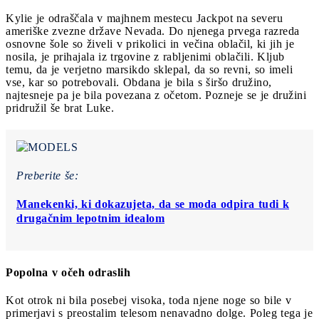
Kylie je odraščala v majhnem mestecu Jackpot na severu
ameriške zvezne države Nevada. Do njenega prvega razreda
osnovne šole so živeli v prikolici in večina oblačil, ki jih je
nosila, je prihajala iz trgovine z rabljenimi oblačili. Kljub
temu, da je verjetno marsikdo sklepal, da so revni, so imeli
vse, kar so potrebovali. Obdana je bila s širšo družino,
najtesneje pa je bila povezana z očetom. Pozneje se je družini
pridružil še brat Luke.
Preberite še:
Manekenki, ki dokazujeta, da se moda odpira tudi k
drugačnim lepotnim idealom
Popolna v očeh odraslih
Kot otrok ni bila posebej visoka, toda njene noge so bile v
primerjavi s preostalim telesom nenavadno dolge. Poleg tega je