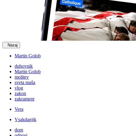
Nazaj
Martin Golob
duhovnik
Martin Golob
molitev
sveta maša
vlog
zakon
zakrament
Vera
Vsakdanjik
dom
odnosi