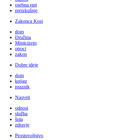
osebna rast
preizkušnje
Zakonca Kosi
dom
Družina
Misticizem
otroci
zakon
Dobre ideje
dom
knjige
praznik
Nasveti
odnosi
služba
šola
zdravje
Prostovoljstvo