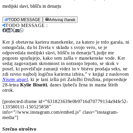
medijski slavi, blišču in denarju
TODO MESSAGE
Arhiviraj članek
TODO MESSAGE
:
Ker ji obetavna kariera manekenke, za katero je trdo garala, ni
omogočala, da bi živela v skladu s svojo vero, se je
odpovedala medijski slavi, blišču in denarju
“Ljudje me
pogosto sprašujejo, kako sem zašla v manekenske vode. Ker
sedaj zagovarjam skromnost in notranjo lepoto, se skok v
posel, ki poveličuje zunanji videz in v bistvu prodaja seks, ne
zdi ravno najbolj logična karierna izbira,” v knjigi z naslovom
Nisem angel
, ki je lani izšla pri Založbi Družina, pripoveduje
28-letna
Kylie Bisutti
, danes ljubeča žena in mama štirih
otrok.
[protected-iframe id=”631823639e0b9716d70779134a94fe52-
133580111-150525858″
info=”//www.instagram.com/embed.js” class=”instagram-
media”]
Srečno otroštvo