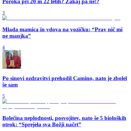
Poroka pri 20 in 22 letih? Zakaj pa ne!?
3
Mlada mamica in vdova na vozičku: “Prav nič mi
ne manjka”
4
Po sinovi ozdravitvi prehodil Camino, nato je zbolel
še sam
5
Bolečina neplodnosti, posvojitev, nato še 5 bioloških
otrok: “Sprejela sva Božji načrt”