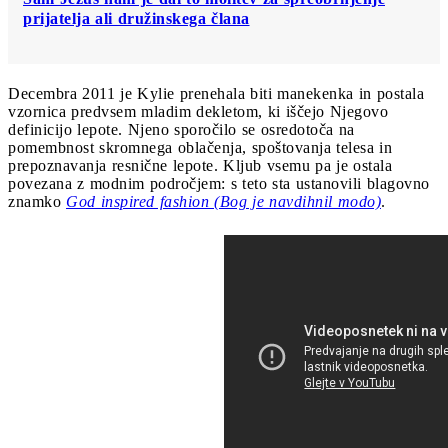
prijatelja ali družinskega člana
Decembra 2011 je Kylie prenehala biti manekenka in postala
vzornica predvsem mladim dekletom, ki iščejo Njegovo
definicijo lepote. Njeno sporočilo se osredotoča na
pomembnost skromnega oblačenja, spoštovanja telesa in
prepoznavanja resnične lepote. Kljub vsemu pa je ostala
povezana z modnim področjem: s teto sta ustanovili blagovno
znamko
God inspired fashion (Bog je navdihnil modo)
.