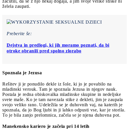
začutili, da se z njo nekaj dogaja, a jim svoje velike stiske ni
želela zaupati.
Preberite še:
Dejstva in predlogi, ki jih moramo poznati, da bi
otroke obranili pred spolno zlorabo
Spoznala je Jezusa
Rešitev ji je ponudilo dekle iz šole, ki jo je povabilo na
mladinski verouk. Tam je spoznala Jezusa in njegov nauk.
Postala je redna obiskovalka mladinske skupine in nedeljske
svete maše. Ko je tam navezala stike z dekleti, jim je zaupala
svojo veliko rano. Udeležila se je duhovnih vaj, na katerih je
spoznala, da jo Bog ljubi in ji lahko odpusti vse, kar je storila.
To je bila zanjo prelomnica, začela se je njena duhovna pot.
Manekensko kariero je začela pri 14 letih