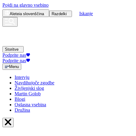
Pojdi na glavno vsebino
Iskanje
Aleteia
slovenščina
Razdelki
Storitve
Podprite nas
Podprite nas
Menu
Intervju
Navdihujoče zgodbe
Življenjski slog
Martin Golob
Blogi
Oglasna vsebina
Družina