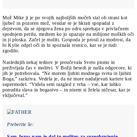
Mož Mike ji je po svojih najboljših močeh stal ob strani kot
ljubeč in pozoren mož, vendar se je hkrati spopadal z
dejstvom, da se njegova žena po odru sprehaja v privlačnem
spodnjem perilu, medtem ko jo opazuje na milijone moških oči
in ji ploska. Začel je moliti. Gospoda je prosil za modrost, da
bi Kylie odprl oči in bi spoznala resnico, kar se je tudi
zgodilo.
Naslednjih nekaj tednov je preučevala Sveto pismo in
preživljala čas v molitvi. V Božji besedi je našla odgovore, ki
jih je potrebovala. “Ne morem ljubiti modnega sveta in ljubiti
Boga,” razkriva. Vedela je, da ne more nadaljevati kariere kot
supermodel. “Videla sem razgled z vrha – vse, kar lahko
ponudita slava in bogastvo – in nisem si želela ničesar, kar je
vključeval.”
Preberite še:
Sam Jezus nam je dal to molitev za spreobrnjenje