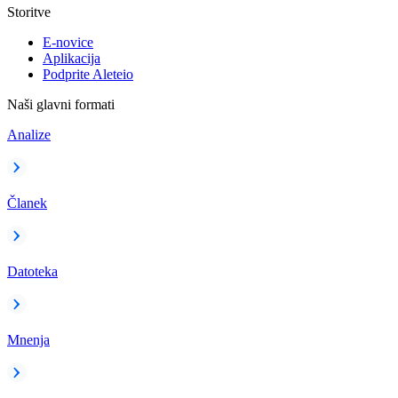
Storitve
E-novice
Aplikacija
Podprite Aleteio
Naši glavni formati
Analize
Članek
Datoteka
Mnenja