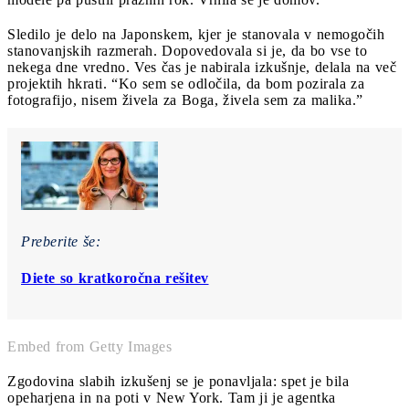
Sledilo je delo na Japonskem, kjer je stanovala v nemogočih
stanovanjskih razmerah. Dopovedovala si je, da bo vse to
nekega dne vredno. Ves čas je nabirala izkušnje, delala na več
projektih hkrati. “Ko sem se odločila, da bom pozirala za
fotografijo, nisem živela za Boga, živela sem za malika.”
Preberite še:
Diete so kratkoročna rešitev
Embed from Getty Images
Zgodovina slabih izkušenj se je ponavljala: spet je bila
opeharjena in na poti v New York. Tam ji je agentka