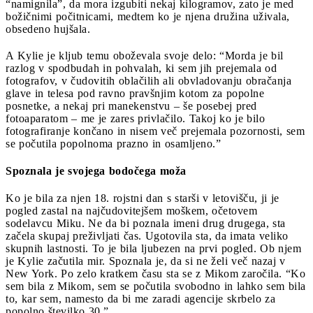
“namignila”, da mora izgubiti nekaj kilogramov, zato je med
božičnimi počitnicami, medtem ko je njena družina uživala,
obsedeno hujšala.
A Kylie je kljub temu oboževala svoje delo: “Morda je bil
razlog v spodbudah in pohvalah, ki sem jih prejemala od
fotografov, v čudovitih oblačilih ali obvladovanju obračanja
glave in telesa pod ravno pravšnjim kotom za popolne
posnetke, a nekaj pri manekenstvu – še posebej pred
fotoaparatom – me je zares privlačilo. Takoj ko je bilo
fotografiranje končano in nisem več prejemala pozornosti, sem
se počutila popolnoma prazno in osamljeno.”
Spoznala je svojega bodočega moža
Ko je bila za njen 18. rojstni dan s starši v letovišču, ji je
pogled zastal na najčudovitejšem moškem, očetovem
sodelavcu Miku. Ne da bi poznala imeni drug drugega, sta
začela skupaj preživljati čas. Ugotovila sta, da imata veliko
skupnih lastnosti. To je bila ljubezen na prvi pogled. Ob njem
je Kylie začutila mir. Spoznala je, da si ne želi več nazaj v
New York. Po zelo kratkem času sta se z Mikom zaročila. “Ko
sem bila z Mikom, sem se počutila svobodno in lahko sem bila
to, kar sem, namesto da bi me zaradi agencije skrbelo za
popolno številko 30.”