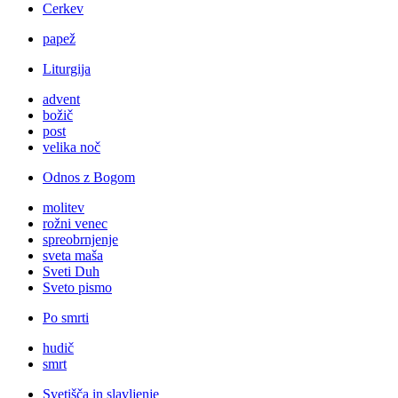
Cerkev
papež
Liturgija
advent
božič
post
velika noč
Odnos z Bogom
molitev
rožni venec
spreobrnjenje
sveta maša
Sveti Duh
Sveto pismo
Po smrti
hudič
smrt
Svetišča in slavljenje