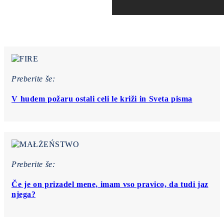
Preberite še:
V hudem požaru ostali celi le križi in Sveta pisma
Preberite še:
Če je on prizadel mene, imam vso pravico, da tudi jaz
njega?