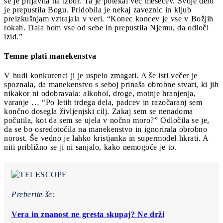
se je prijavila na izbor. Ta je potekal več mesecev. Svoje delo
je prepustila Bogu. Pridobila je nekaj zaveznic in kljub
preizkušnjam vztrajala v veri. “Konec koncev je vse v Božjih
rokah. Dala bom vse od sebe in prepustila Njemu, da odloči
izid.”
Temne plati manekenstva
V hudi konkurenci ji je uspelo zmagati. A še isti večer je
spoznala, da manekenstvo s seboj prinaša obrobne stvari, ki jih
nikakor ni odobravala: alkohol, droge, motnje hranjenja,
varanje … “Po letih trdega dela, padcev in razočaranj sem
končno dosegla življenjski cilj. Zakaj sem se nenadoma
počutila, kot da sem se ujela v nočno moro?” Odločila se je,
da se bo osredotočila na manekenstvo in ignorirala obrobno
norost. Še vedno je lahko kristjanka in supermodel hkrati. A
niti približno se ji ni sanjalo, kako nemogoče je to.
Preberite še:
Vera in znanost ne gresta skupaj? Ne drži