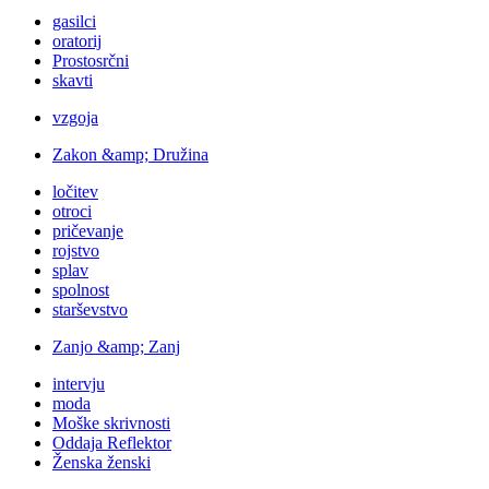
gasilci
oratorij
Prostosrčni
skavti
vzgoja
Zakon &amp; Družina
ločitev
otroci
pričevanje
rojstvo
splav
spolnost
starševstvo
Zanjo &amp; Zanj
intervju
moda
Moške skrivnosti
Oddaja Reflektor
Ženska ženski