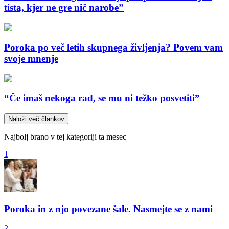
tista, kjer ne gre nič narobe”
Poroka po več letih skupnega življenja? Povem vam
svoje mnenje
“Če imaš nekoga rad, se mu ni težko posvetiti”
Naloži več člankov
Najbolj brano v tej kategoriji ta mesec
1
Poroka in z njo povezane šale. Nasmejte se z nami
2