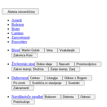
Aleteia
slovenščina
Angeli
Bolezen
Boter
Camino
Zasvojenost
Posvojitev
Blogi
Martin Golob
Vera
Vsakdanjik
Zakonca Kosi
Življenjski slog
Dobre ideje
Nasveti
Prostovoljstvo
Zakon &amp; Družina
Zanjo &amp; Zanj
Duhovnost
Cerkev
Liturgija
Odnos z Bogom
Po smrti
Svetišča in slavljenje
Svetniki
Zakramenti
Navdihujoče zgodbe
Bolezen
Dobrota
Odnosi
Preizkušnje