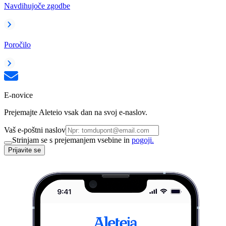
Navdihujoče zgodbe
Poročilo
E-novice
Prejemajte Aleteio vsak dan na svoj e-naslov.
Vaš e-poštni naslov
Strinjam se s prejemanjem vsebine in
pogoji.
Prijavite se