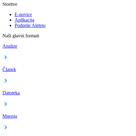
Storitve
E-novice
Aplikacija
Podprite Aleteio
Naši glavni formati
Analize
Članek
Datoteka
Mnenja