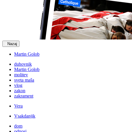
Nazaj
Martin Golob
duhovnik
Martin Golob
molitev
sveta maša
vlog
zakon
zakrament
Vera
Vsakdanjik
dom
odnosi