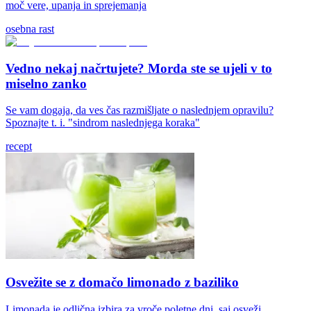
moč vere, upanja in sprejemanja
osebna rast
Vedno nekaj načrtujete? Morda ste se ujeli v to
miselno zanko
Se vam dogaja, da ves čas razmišljate o naslednjem opravilu?
Spoznajte t. i. "sindrom naslednjega koraka"
recept
Osvežite se z domačo limonado z baziliko
Limonada je odlična izbira za vroče poletne dni, saj osveži,