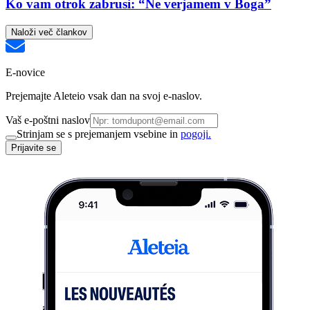
Ko vam otrok zabrusi: “Ne verjamem v Boga”
Naloži več člankov
E-novice
Prejemajte Aleteio vsak dan na svoj e-naslov.
Vaš e-poštni naslov
Strinjam se s prejemanjem vsebine in
pogoji.
Prijavite se