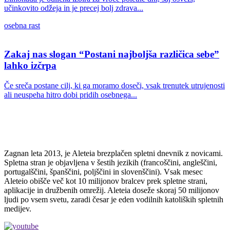
učinkovito odžeja in je precej bolj zdrava...
osebna rast
Zakaj nas slogan “Postani najboljša različica sebe”
lahko izčrpa
Če sreča postane cilj, ki ga moramo doseči, vsak trenutek utrujenosti
ali neuspeha hitro dobi pridih osebnega...
Zagnan leta 2013, je Aleteia brezplačen spletni dnevnik z novicami.
Spletna stran je objavljena v šestih jezikih (francoščini, angleščini,
portugalščini, španščini, poljščini in slovenščini). Vsak mesec
Aleteio obišče več kot 10 milijonov bralcev prek spletne strani,
aplikacije in družbenih omrežij. Aleteia doseže skoraj 50 milijonov
ljudi po vsem svetu, zaradi česar je eden vodilnih katoliških spletnih
medijev.