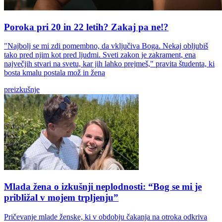
Poroka pri 20 in 22 letih? Zakaj pa ne!?
"Najbolj se mi zdi pomembno, da vključiva Boga. Nekaj obljubiš
tako pred njim kot pred ljudmi. Sveti zakon je zakrament, ena
največjih stvari na svetu, kar jih lahko prejmeš," pravita študenta, ki
bosta kmalu postala mož in žena
preizkušnje
Mlada žena o izkušnji neplodnosti: “Bog se mi je
približal v mojem trpljenju”
Pričevanje mlade ženske, ki v obdobju čakanja na otroka odkriva