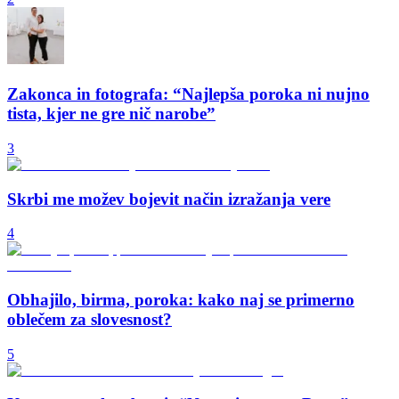
Zakonca in fotografa: “Najlepša poroka ni nujno
tista, kjer ne gre nič narobe”
3
Skrbi me možev bojevit način izražanja vere
4
Obhajilo, birma, poroka: kako naj se primerno
oblečem za slovesnost?
5