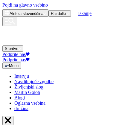
Pojdi na glavno vsebino
Iskanje
Aleteia
slovenščina
Razdelki
Storitve
Podprite nas
Podprite nas
Menu
Intervju
Navdihujoče zgodbe
Življenjski slog
Martin Golob
Blogi
Oglasna vsebina
družina