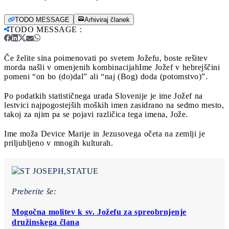
TODO MESSAGE
Arhiviraj članek
TODO MESSAGE
:
Če želite sina poimenovati po svetem Jožefu, boste rešitev
morda našli v omenjenih kombinacijah
Ime Jožef v hebrejščini
pomeni “on bo (do)dal” ali “naj (Bog) doda (potomstvo)”.
Po podatkih statističnega urada Slovenije je ime Jožef na
lestvici najpogostejših moških imen zasidrano na sedmo mesto,
takoj za njim pa se pojavi različica tega imena, Jože.
Ime moža Device Marije in Jezusovega očeta na zemlji je
priljubljeno v mnogih kulturah.
Preberite še:
Mogočna molitev k sv. Jožefu za spreobrnjenje
družinskega člana