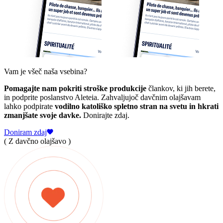
Vam je všeč naša vsebina?
Pomagajte nam pokriti stroške produkcije
člankov, ki jih berete,
in podprite poslanstvo Aleteia. Zahvaljujoč davčnim olajšavam
lahko podpirate
vodilno katoliško spletno stran na svetu in hkrati
zmanjšate svoje davke.
Donirajte zdaj.
Doniram zdaj
( Z davčno olajšavo )