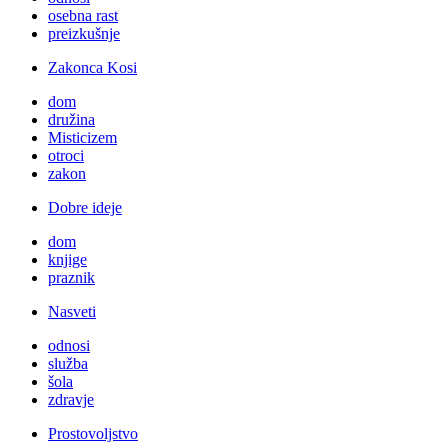
osebna rast
preizkušnje
Zakonca Kosi
dom
družina
Misticizem
otroci
zakon
Dobre ideje
dom
knjige
praznik
Nasveti
odnosi
služba
šola
zdravje
Prostovoljstvo