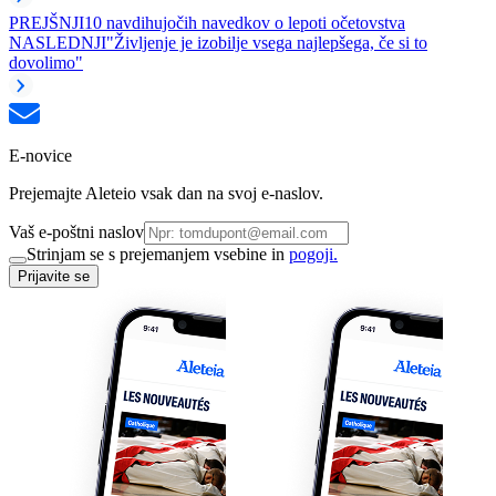
PREJŠNJI
10 navdihujočih navedkov o lepoti očetovstva
NASLEDNJI
"Življenje je izobilje vsega najlepšega, če si to
dovolimo"
E-novice
Prejemajte Aleteio vsak dan na svoj e-naslov.
Vaš e-poštni naslov
Strinjam se s prejemanjem vsebine in
pogoji.
Prijavite se