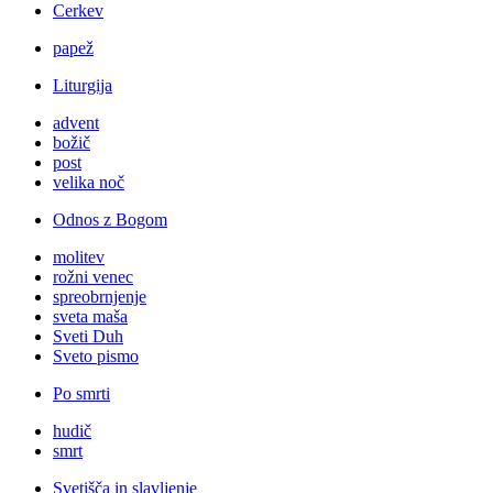
Cerkev
papež
Liturgija
advent
božič
post
velika noč
Odnos z Bogom
molitev
rožni venec
spreobrnjenje
sveta maša
Sveti Duh
Sveto pismo
Po smrti
hudič
smrt
Svetišča in slavljenje