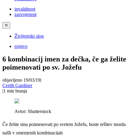
invalidnost
zasvojenost
✕
Življenjski slog
rojstvo
6 kombinacij imen za dečka, če ga želite
poimenovati po sv. Jožefu
objavljeno 19/03/19
|
Cerith Gardiner
|
1
min branja
Avtor:
Shutterstock
Če želite sina poimenovati po svetem Jožefu, boste rešitev morda
našli v omenjenih kombinacijah