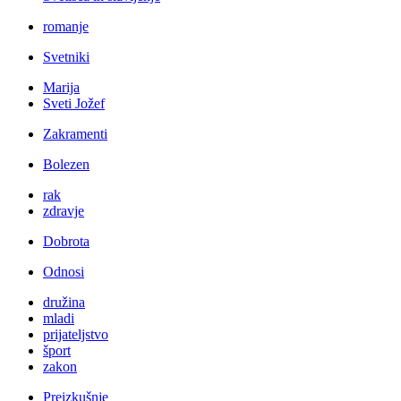
romanje
Svetniki
Marija
Sveti Jožef
Zakramenti
Bolezen
rak
zdravje
Dobrota
Odnosi
družina
mladi
prijateljstvo
šport
zakon
Preizkušnje