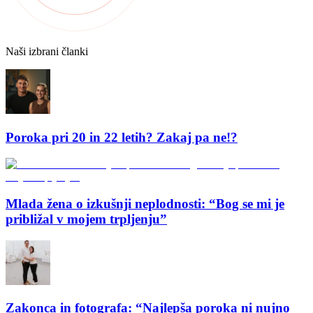
Naši izbrani članki
Poroka pri 20 in 22 letih? Zakaj pa ne!?
Mlada žena o izkušnji neplodnosti: “Bog se mi je
približal v mojem trpljenju”
Zakonca in fotografa: “Najlepša poroka ni nujno