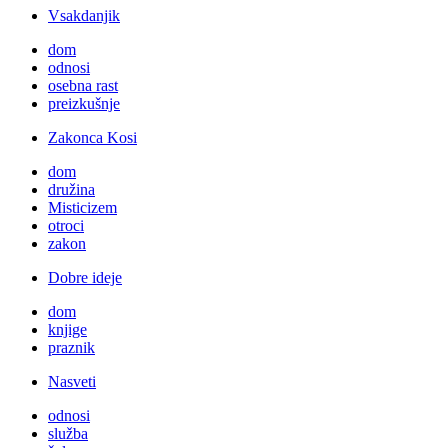
Vsakdanjik
dom
odnosi
osebna rast
preizkušnje
Zakonca Kosi
dom
družina
Misticizem
otroci
zakon
Dobre ideje
dom
knjige
praznik
Nasveti
odnosi
služba