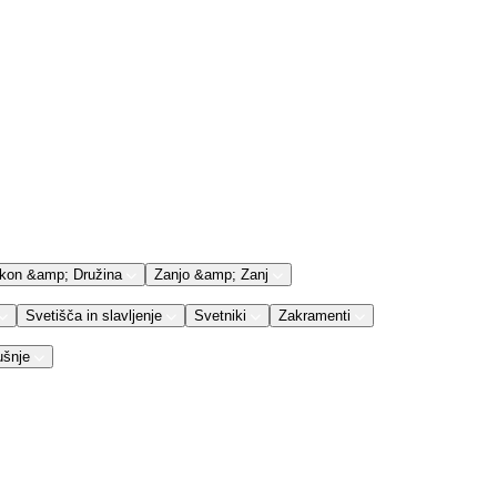
kon &amp; Družina
Zanjo &amp; Zanj
Svetišča in slavljenje
Svetniki
Zakramenti
ušnje