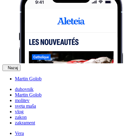
Nazaj
Martin Golob
duhovnik
Martin Golob
molitev
sveta maša
vlog
zakon
zakrament
Vera