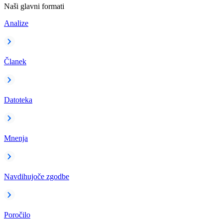
Naši glavni formati
Analize
Članek
Datoteka
Mnenja
Navdihujoče zgodbe
Poročilo