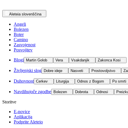
Aleteia
slovenščina
Angeli
Bolezen
Boter
Camino
Zasvojenost
Posvojitev
Blogi
Martin Golob
Vera
Vsakdanjik
Zakonca Kosi
Življenjski slog
Dobre ideje
Nasveti
Prostovoljstvo
Za
Duhovnost
Cerkev
Liturgija
Odnos z Bogom
Po smrti
Navdihujoče zgodbe
Bolezen
Dobrota
Odnosi
Preizk
Storitve
E-novice
Aplikacija
Podprite Aleteio