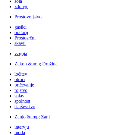
šola
zdravje
Prostovoljstvo
gasilci
oratorij
Prostosrčni
skavti
vzgoja
Zakon &amp; Družina
ločitev
otroci
pričevanje
rojstvo
splav
spolnost
starševstvo
Zanjo &amp; Zanj
intervju
moda