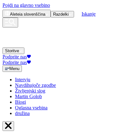
Pojdi na glavno vsebino
Iskanje
Aleteia
slovenščina
Razdelki
Storitve
Podprite nas
Podprite nas
Menu
Intervju
Navdihujoče zgodbe
Življenjski slog
Martin Golob
Blogi
Oglasna vsebina
družina