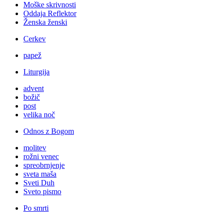
Moške skrivnosti
Oddaja Reflektor
Ženska ženski
Cerkev
papež
Liturgija
advent
božič
post
velika noč
Odnos z Bogom
molitev
rožni venec
spreobrnjenje
sveta maša
Sveti Duh
Sveto pismo
Po smrti