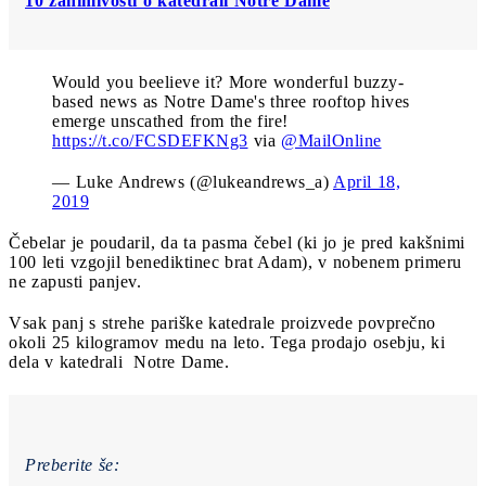
10 zanimivosti o katedrali Notre Dame
Would you beelieve it? More wonderful buzzy-
based news as Notre Dame's three rooftop hives
emerge unscathed from the fire!
https://t.co/FCSDEFKNg3
via
@MailOnline
— Luke Andrews (@lukeandrews_a)
April 18,
2019
Čebelar je poudaril, da ta pasma čebel (ki jo je pred kakšnimi
100 leti vzgojil benediktinec brat Adam), v nobenem primeru
ne zapusti panjev.
Vsak panj s strehe pariške katedrale proizvede povprečno
okoli 25 kilogramov medu na leto. Tega prodajo osebju, ki
dela v katedrali Notre Dame.
Preberite še: