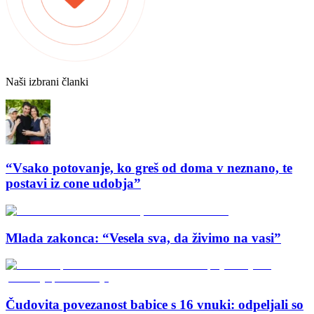
Naši izbrani članki
“Vsako potovanje, ko greš od doma v neznano, te
postavi iz cone udobja”
Mlada zakonca: “Vesela sva, da živimo na vasi”
Čudovita povezanost babice s 16 vnuki: odpeljali so