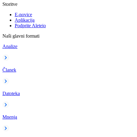
Storitve
E-novice
Aplikacija
Podprite Aleteio
Naši glavni formati
Analize
Članek
Datoteka
Mnenja