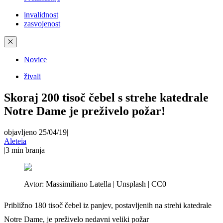
invalidnost
zasvojenost
✕
Novice
živali
Skoraj 200 tisoč čebel s strehe katedrale
Notre Dame je preživelo požar!
objavljeno 25/04/19
|
Aleteia
|
3
min branja
Avtor:
Massimiliano Latella | Unsplash | CC0
Približno 180 tisoč čebel iz panjev, postavljenih na strehi katedrale
Notre Dame, je preživelo nedavni veliki požar