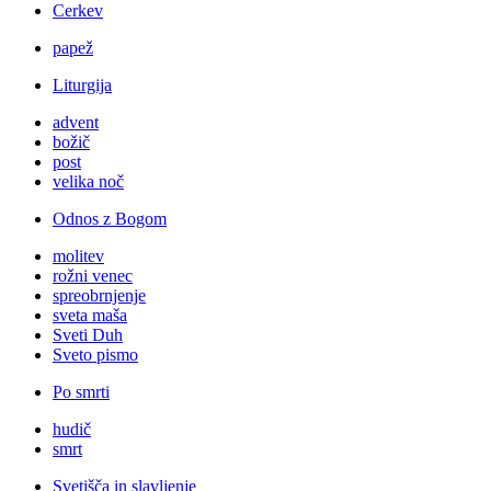
Cerkev
papež
Liturgija
advent
božič
post
velika noč
Odnos z Bogom
molitev
rožni venec
spreobrnjenje
sveta maša
Sveti Duh
Sveto pismo
Po smrti
hudič
smrt
Svetišča in slavljenje