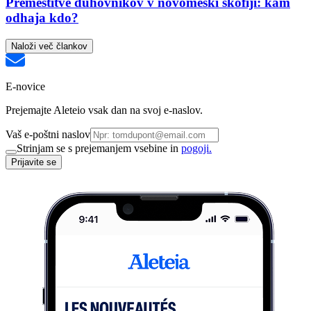
Premestitve duhovnikov v novomeški škofiji: kam
odhaja kdo?
Naloži več člankov
E-novice
Prejemajte Aleteio vsak dan na svoj e-naslov.
Vaš e-poštni naslov
Strinjam se s prejemanjem vsebine in
pogoji.
Prijavite se