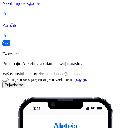
Navdihujoče zgodbe
Poročilo
E-novice
Prejemajte Aleteio vsak dan na svoj e-naslov.
Vaš e-poštni naslov
Strinjam se s prejemanjem vsebine in
pogoji.
Prijavite se