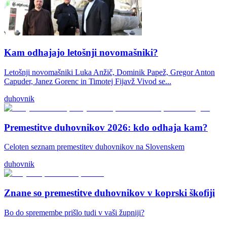
Kam odhajajo letošnji novomašniki?
Letošnji novomašniki Luka Anžič, Dominik Papež, Gregor Anton
Capuder, Janez Gorenc in Timotej Fijavž Vivod se...
duhovnik
Premestitve duhovnikov 2026: kdo odhaja kam?
Celoten seznam premestitev duhovnikov na Slovenskem
duhovnik
Znane so premestitve duhovnikov v koprski škofiji
Bo do spremembe prišlo tudi v vaši župniji?