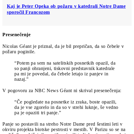
Kaj je Peter Opeka ob požaru v katedrali Notre Dame
sporočil Francozom
Presenečenje
Nicolas Géant je priznal, da je bil prepričan, da so čebele v
požaru poginile.
“Potem pa sem na satelitskih posnetkih opazil, da
so panji ohranjeni, tiskovni predstavnik katedrale
pa mi je povedal, da čebele letajo iz panjev in
nazaj.”
V pogovoru za NBC News Géant ni skrival presenečenja:
“Če pogledate na posnetke iz zraka, boste opazili,
da je vse zgorelo in da so v strehi luknje, še vedno
pa je opaziti tri panje.”
Panje so postavili na streho Notre Dame pred šestimi leti v
okviru projekta biotske pestrosti v mestih. V Parizu so se na