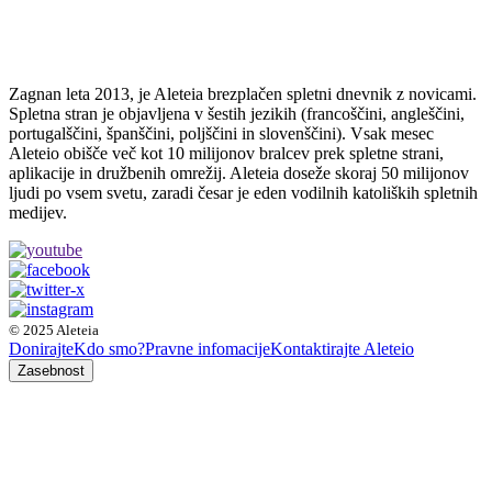
Zagnan leta 2013, je Aleteia brezplačen spletni dnevnik z novicami.
Spletna stran je objavljena v šestih jezikih (francoščini, angleščini,
portugalščini, španščini, poljščini in slovenščini). Vsak mesec
Aleteio obišče več kot 10 milijonov bralcev prek spletne strani,
aplikacije in družbenih omrežij. Aleteia doseže skoraj 50 milijonov
ljudi po vsem svetu, zaradi česar je eden vodilnih katoliških spletnih
medijev.
© 2025 Aleteia
Donirajte
Kdo smo?
Pravne infomacije
Kontaktirajte Aleteio
Zasebnost