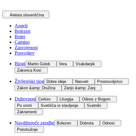
Aleteia
slovenščina
Angeli
Bolezen
Boter
Camino
Zasvojenost
Posvojitev
Blogi
Martin Golob
Vera
Vsakdanjik
Zakonca Kosi
Življenjski slog
Dobre ideje
Nasveti
Prostovoljstvo
Zakon &amp; Družina
Zanjo &amp; Zanj
Duhovnost
Cerkev
Liturgija
Odnos z Bogom
Po smrti
Svetišča in slavljenje
Svetniki
Zakramenti
Navdihujoče zgodbe
Bolezen
Dobrota
Odnosi
Preizkušnje