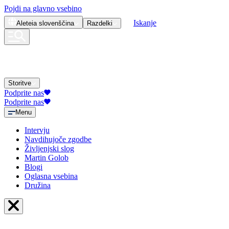
Pojdi na glavno vsebino
Iskanje
Aleteia
slovenščina
Razdelki
Storitve
Podprite nas
Podprite nas
Menu
Intervju
Navdihujoče zgodbe
Življenjski slog
Martin Golob
Blogi
Oglasna vsebina
Družina