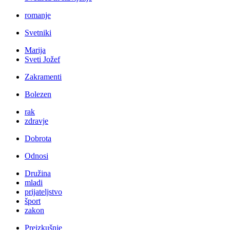
romanje
Svetniki
Marija
Sveti Jožef
Zakramenti
Bolezen
rak
zdravje
Dobrota
Odnosi
Družina
mladi
prijateljstvo
šport
zakon
Preizkušnje