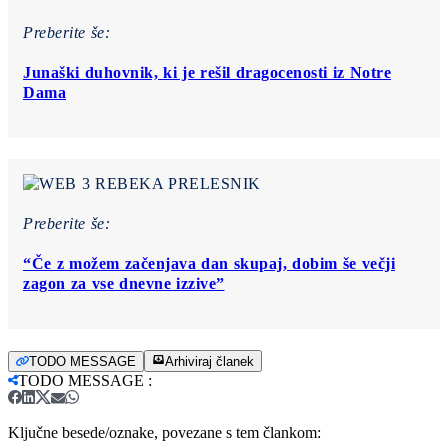
Preberite še:
Junaški duhovnik, ki je rešil dragocenosti iz Notre
Dama
Preberite še:
“Če z možem začenjava dan skupaj, dobim še večji
zagon za vse dnevne izzive”
TODO MESSAGE
Arhiviraj članek
TODO MESSAGE
:
Ključne besede/oznake, povezane s tem člankom: