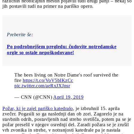
različnih neobičajnih mestih pojavili tudi drugi panji – nekaj so
jih postavili tudi na primer na pariško opero.
Preberite še:
Po podrobnejšem pregledu: čudovite notredamske
orgle so ostale nepoškodovane!
The bees living on Notre Dame's roof survived the
fire
https://t.co/VoV5bIKzCc
pic.twitter.com/aeRxJXJnsr
— CNN (@CNN)
April 19, 2019
Požar, ki je zajel pariško katedralo
, je izbruhnil 15. aprila
zvečer. Pogasili so ga naslednji dan ob zori. Zagorelo je na
stavbnih odrih, postavljenih nad streho svetišča, potem pa se je
požar preselil v njegov osrednji del. Zaradi požara se je zrušil
vrh zvonika in strehe, v notranjosti katedrale pa je nastala