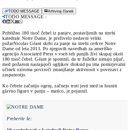
TODO MESSAGE
Arhiviraj članek
TODO MESSAGE
:
Približno 180 tisoč čebel iz panjev, postavljenih na strehi
katedrale Notre Dame, je preživelo nedavni veliki
požar
Nicolas Géant skrbi za panje na strehi cerkve Notre
Dame od leta 2013. Po njegovih navedbah za ameriško
agencijo Associated Press v vseh teh panjih živi skupaj okoli
180 tisoč čebel. Géant je spomnil, da te žuželke nimajo pljuč,
med požarom nastajajoči ogljikov dioksid pa ima pomirjevalni
učinek oziroma povzroči zmanjšanje aktivnosti v povezavi z
zaspanostjo.
Ko čebele začutijo ogenj, začnejo troti jesti med in hraniti
glavno figuro v panju – matico, je pojasnil.
Preberite še: