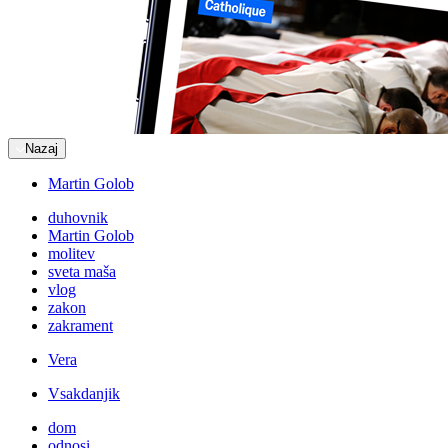
Nazaj
Martin Golob
duhovnik
Martin Golob
molitev
sveta maša
vlog
zakon
zakrament
Vera
Vsakdanjik
dom
odnosi