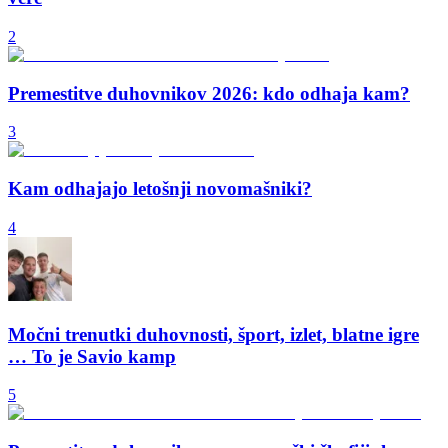
2
Premestitve duhovnikov 2026: kdo odhaja kam?
3
Kam odhajajo letošnji novomašniki?
4
Močni trenutki duhovnosti, šport, izlet, blatne igre
… To je Savio kamp
5