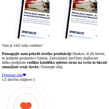
Vam je všeč naša vsebina?
Pomagajte nam pokriti stroške produkcije
člankov, ki jih berete,
in podprite poslanstvo Aleteia. Zahvaljujoč davčnim olajšavam
lahko podpirate
vodilno katoliško spletno stran na svetu in hkrati
zmanjšate svoje davke.
Donirajte zdaj.
Doniram zdaj
( Z davčno olajšavo )