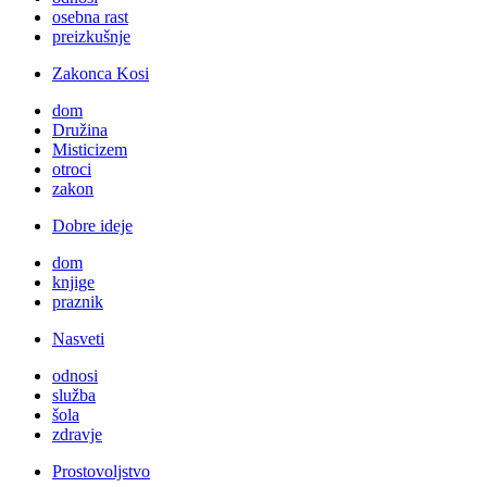
osebna rast
preizkušnje
Zakonca Kosi
dom
Družina
Misticizem
otroci
zakon
Dobre ideje
dom
knjige
praznik
Nasveti
odnosi
služba
šola
zdravje
Prostovoljstvo