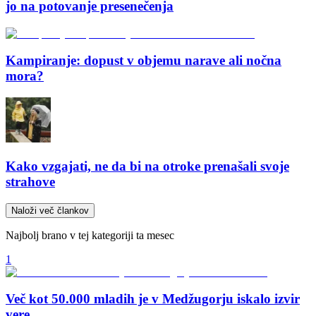
jo na potovanje presenečenja
Kampiranje: dopust v objemu narave ali nočna
mora?
Kako vzgajati, ne da bi na otroke prenašali svoje
strahove
Naloži več člankov
Najbolj brano v tej kategoriji ta mesec
1
Več kot 50.000 mladih je v Medžugorju iskalo izvir
vere