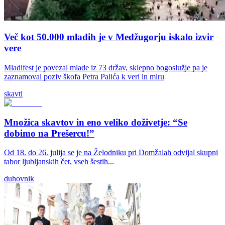
Več kot 50.000 mladih je v Medžugorju iskalo izvir
vere
Mladifest je povezal mlade iz 73 držav, sklepno bogoslužje pa je
zaznamoval poziv škofa Petra Palića k veri in miru
skavti
Množica skavtov in eno veliko doživetje: “Se
dobimo na Prešercu!”
Od 18. do 26. julija se je na Želodniku pri Domžalah odvijal skupni
tabor ljubljanskih čet, vseh šestih...
duhovnik