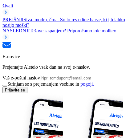
živali
PREJŠNJI
Siva, modra, črna. So to res edine barve, ki jih lahko
nosijo moški?
NASLEDNJI
Težave s spanjem? Priporočamo tole molitev
E-novice
Prejemajte Aleteio vsak dan na svoj e-naslov.
Vaš e-poštni naslov
Strinjam se s prejemanjem vsebine in
pogoji.
Prijavite se