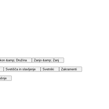
kon &amp; Družina
Zanjo &amp; Zanj
Svetišča in slavljenje
Svetniki
Zakramenti
ušnje