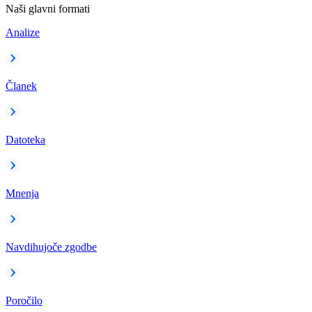
Naši glavni formati
Analize
Članek
Datoteka
Mnenja
Navdihujoče zgodbe
Poročilo