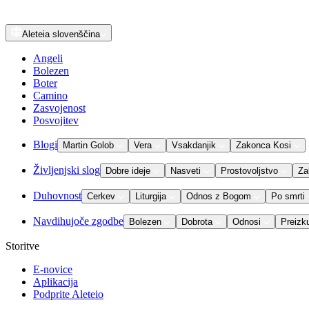
Aleteia
slovenščina
Angeli
Bolezen
Boter
Camino
Zasvojenost
Posvojitev
Blogi
Martin Golob
Vera
Vsakdanjik
Zakonca Kosi
Življenjski slog
Dobre ideje
Nasveti
Prostovoljstvo
Za
Duhovnost
Cerkev
Liturgija
Odnos z Bogom
Po smrti
Navdihujoče zgodbe
Bolezen
Dobrota
Odnosi
Preizk
Storitve
E-novice
Aplikacija
Podprite Aleteio