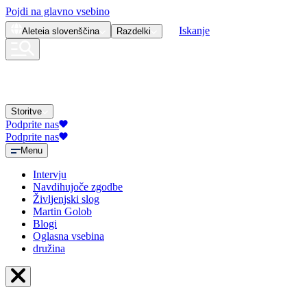
Pojdi na glavno vsebino
Iskanje
Aleteia
slovenščina
Razdelki
Storitve
Podprite nas
Podprite nas
Menu
Intervju
Navdihujoče zgodbe
Življenjski slog
Martin Golob
Blogi
Oglasna vsebina
družina