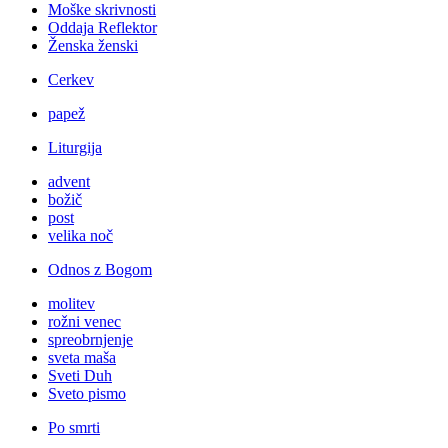
Moške skrivnosti
Oddaja Reflektor
Ženska ženski
Cerkev
papež
Liturgija
advent
božič
post
velika noč
Odnos z Bogom
molitev
rožni venec
spreobrnjenje
sveta maša
Sveti Duh
Sveto pismo
Po smrti