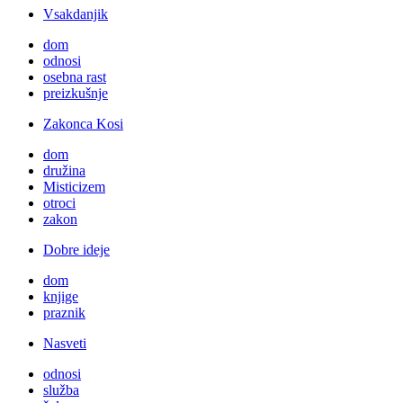
Vsakdanjik
dom
odnosi
osebna rast
preizkušnje
Zakonca Kosi
dom
družina
Misticizem
otroci
zakon
Dobre ideje
dom
knjige
praznik
Nasveti
odnosi
služba