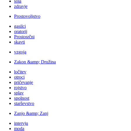
šola
zdravje
Prostovoljstvo
gasilci
oratorij
Prostosrčni
skavti
vzgoja
Zakon &amp; Družina
ločitev
otroci
pričevanje
rojstvo
splav
spolnost
starševstvo
Zanjo &amp; Zanj
intervju
moda