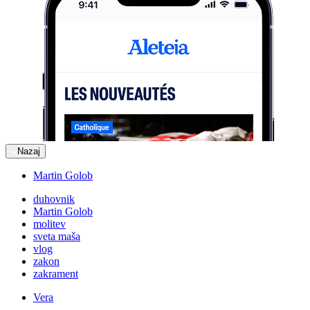
Nazaj
Martin Golob
duhovnik
Martin Golob
molitev
sveta maša
vlog
zakon
zakrament
Vera