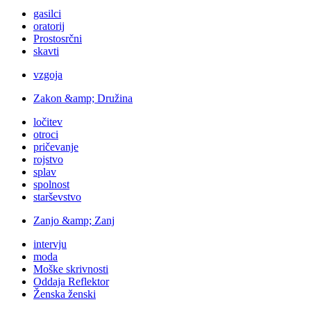
gasilci
oratorij
Prostosrčni
skavti
vzgoja
Zakon &amp; Družina
ločitev
otroci
pričevanje
rojstvo
splav
spolnost
starševstvo
Zanjo &amp; Zanj
intervju
moda
Moške skrivnosti
Oddaja Reflektor
Ženska ženski