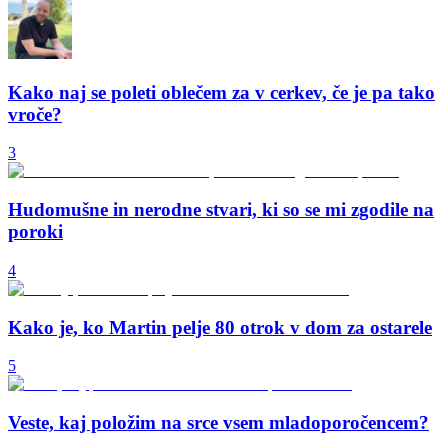
Kako naj se poleti oblečem za v cerkev, če je pa tako
vroče?
3
Hudomušne in nerodne stvari, ki so se mi zgodile na
poroki
4
Kako je, ko Martin pelje 80 otrok v dom za ostarele
5
Veste, kaj položim na srce vsem mladoporočencem?