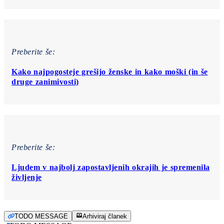
Preberite še:
Kako najpogosteje grešijo ženske in kako moški (in še
druge zanimivosti)
Preberite še:
Ljudem v najbolj zapostavljenih okrajih je spremenila
življenje
TODO MESSAGE
Arhiviraj članek