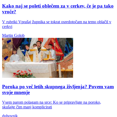
Kako naj se poleti oblečem za v cerkev, če je pa tako
vroče?
V rubriki Vprašaj župnika se tokrat osredotočam na temo oblačil v
cerkvi
Martin Golob
Poroka po več letih skupnega življenja? Povem vam
svoje mnenje
Vsem parom polagam na srce: Ko se pripravljate na poroko,
skušajte čim manj komplicirati
duhovnik