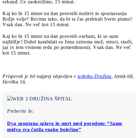
sekund. Če zaokrožimo, 15 minut.
Kaj ko bi 15 minut na dan posvetili molitvi in spoznavanju
Božje volje? Recimo tako, da bi ta čas prebirali Sveto pismo?
Vsak dan. Ne več kot 15 minut.
Kaj ko bi 15 minut na dan posvetili osebam, ki so nam
najbližje? Dobri kandida­ti so žena oziroma mož, otroci, starši,
jaz (v tem vrstnem redu po pomembnosti). Vsak dan. Ne več
kot 15 minut.
Prispevek je bil najprej objavljen v
tedniku Družina
, letnik 68,
številka 16.
Preberite še:
Dva spontana splava in smrt med porodom: “Samo
midva sva čutila enako bolečino”