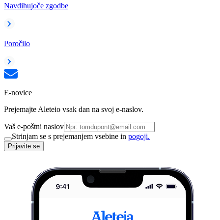
Navdihujoče zgodbe
Poročilo
E-novice
Prejemajte Aleteio vsak dan na svoj e-naslov.
Vaš e-poštni naslov
Strinjam se s prejemanjem vsebine in
pogoji.
Prijavite se