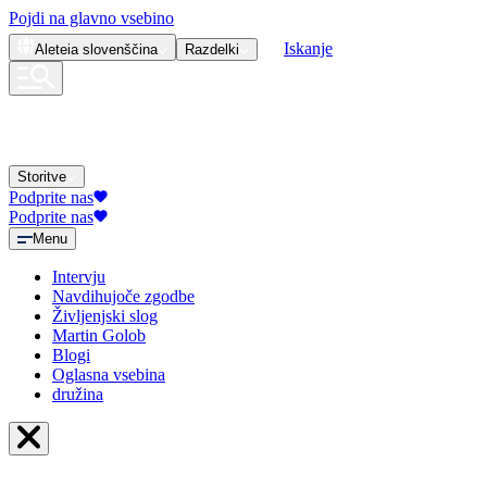
Pojdi na glavno vsebino
Iskanje
Aleteia
slovenščina
Razdelki
Storitve
Podprite nas
Podprite nas
Menu
Intervju
Navdihujoče zgodbe
Življenjski slog
Martin Golob
Blogi
Oglasna vsebina
družina