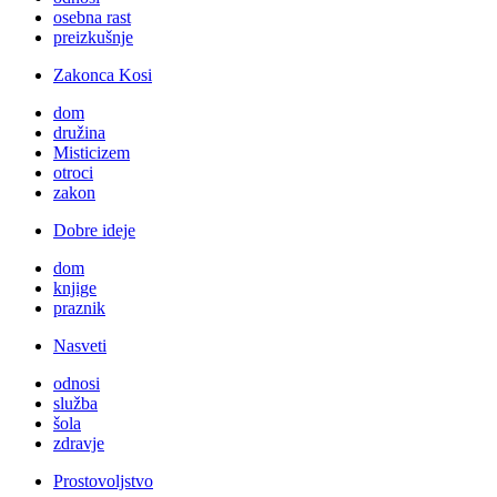
osebna rast
preizkušnje
Zakonca Kosi
dom
družina
Misticizem
otroci
zakon
Dobre ideje
dom
knjige
praznik
Nasveti
odnosi
služba
šola
zdravje
Prostovoljstvo