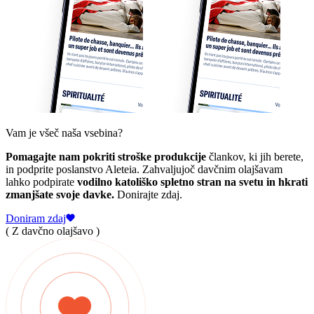
Vam je všeč naša vsebina?
Pomagajte nam pokriti stroške produkcije
člankov, ki jih berete,
in podprite poslanstvo Aleteia. Zahvaljujoč davčnim olajšavam
lahko podpirate
vodilno katoliško spletno stran na svetu in hkrati
zmanjšate svoje davke.
Donirajte zdaj.
Doniram zdaj
( Z davčno olajšavo )