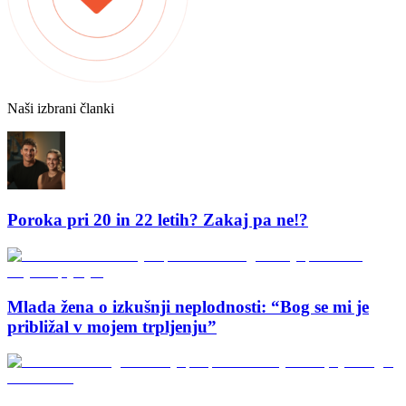
Naši izbrani članki
Poroka pri 20 in 22 letih? Zakaj pa ne!?
Mlada žena o izkušnji neplodnosti: “Bog se mi je
približal v mojem trpljenju”