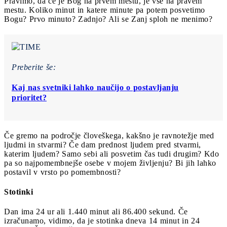
Pravimo, da če je Bog na prvem mestu, je vse na pravem
mestu. Koliko minut in katere minute pa potem posvetimo
Bogu? Prvo minuto? Zadnjo? Ali se Zanj sploh ne menimo?
Preberite še:
Kaj nas svetniki lahko naučijo o postavljanju
prioritet?
Če gremo na področje človeškega, kakšno je ravnotežje med
ljudmi in stvarmi? Če dam prednost ljudem pred stvarmi,
katerim ljudem? Samo sebi ali posvetim čas tudi drugim? Kdo
pa so najpomembnejše osebe v mojem življenju? Bi jih lahko
postavil v vrsto po pomembnosti?
Stotinki
Dan ima 24 ur ali 1.440 minut ali 86.400 sekund. Če
izračunamo, vidimo, da je stotinka dneva 14 minut in 24