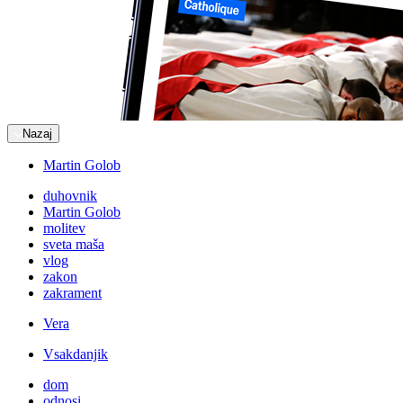
Nazaj
Martin Golob
duhovnik
Martin Golob
molitev
sveta maša
vlog
zakon
zakrament
Vera
Vsakdanjik
dom
odnosi