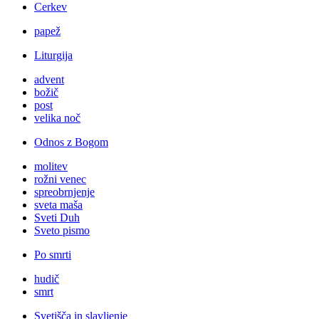
Cerkev
papež
Liturgija
advent
božič
post
velika noč
Odnos z Bogom
molitev
rožni venec
spreobrnjenje
sveta maša
Sveti Duh
Sveto pismo
Po smrti
hudič
smrt
Svetišča in slavljenje