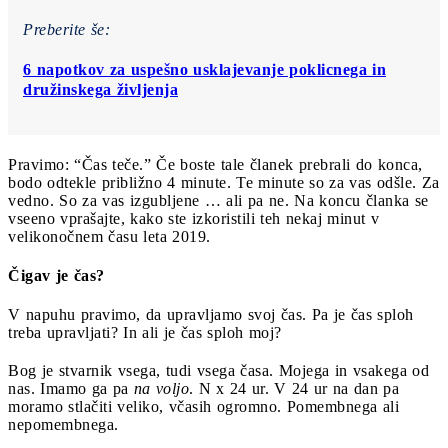
Preberite še:
6 napotkov za uspešno usklajevanje poklicnega in
družinskega življenja
Pravimo: “Čas teče.” Če boste tale članek prebrali do konca,
bodo odtekle približno 4 minute. Te minute so za vas odšle. Za
vedno. So za vas izgubljene … ali pa ne. Na koncu članka se
vseeno vprašajte, kako ste izkoristili teh nekaj minut v
velikonočnem času leta 2019.
Čigav je čas?
V napuhu pravimo, da upravljamo svoj čas. Pa je čas sploh
treba upravljati? In ali je čas sploh moj?
Bog je stvarnik vsega, tudi vsega časa. Mojega in vsakega od
nas. Imamo ga pa
na voljo
. N x 24 ur. V 24 ur na dan pa
moramo stlačiti veliko, včasih ogromno. Pomembnega ali
nepomembnega.