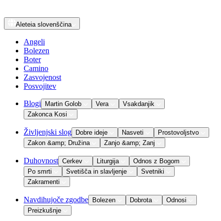
Aleteia
slovenščina
Angeli
Bolezen
Boter
Camino
Zasvojenost
Posvojitev
Blogi
Martin Golob
Vera
Vsakdanjik
Zakonca Kosi
Življenjski slog
Dobre ideje
Nasveti
Prostovoljstvo
Zakon &amp; Družina
Zanjo &amp; Zanj
Duhovnost
Cerkev
Liturgija
Odnos z Bogom
Po smrti
Svetišča in slavljenje
Svetniki
Zakramenti
Navdihujoče zgodbe
Bolezen
Dobrota
Odnosi
Preizkušnje