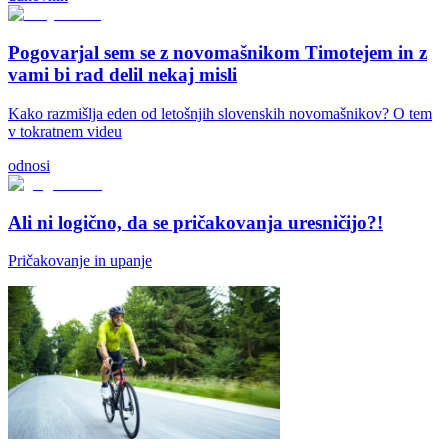
Pogovarjal sem se z novomašnikom Timotejem in z
vami bi rad delil nekaj misli
Kako razmišlja eden od letošnjih slovenskih novomašnikov? O tem
v tokratnem videu
odnosi
Ali ni logično, da se pričakovanja uresničijo?!
Pričakovanje in upanje