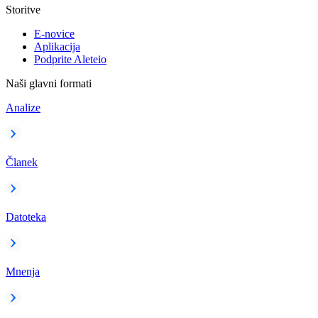
Storitve
E-novice
Aplikacija
Podprite Aleteio
Naši glavni formati
Analize
Članek
Datoteka
Mnenja