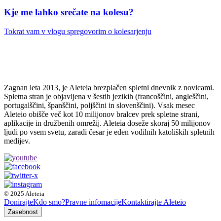
Kje me lahko srečate na kolesu?
Tokrat vam v vlogu spregovorim o kolesarjenju
Zagnan leta 2013, je Aleteia brezplačen spletni dnevnik z novicami.
Spletna stran je objavljena v šestih jezikih (francoščini, angleščini,
portugalščini, španščini, poljščini in slovenščini). Vsak mesec
Aleteio obišče več kot 10 milijonov bralcev prek spletne strani,
aplikacije in družbenih omrežij. Aleteia doseže skoraj 50 milijonov
ljudi po vsem svetu, zaradi česar je eden vodilnih katoliških spletnih
medijev.
© 2025 Aleteia
Donirajte
Kdo smo?
Pravne infomacije
Kontaktirajte Aleteio
Zasebnost