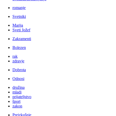
romanje
Svetniki
Marija
Sveti Jožef
Zakramenti
Bolezen
rak
zdravje
Dobrota
Odnosi
družina
mladi
prijateljstvo
šport
zakon
Preizkušnje