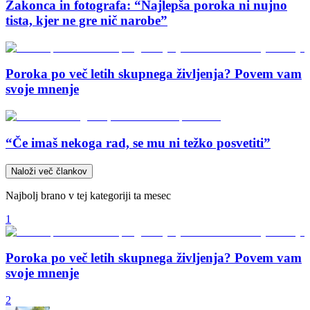
Zakonca in fotografa: “Najlepša poroka ni nujno
tista, kjer ne gre nič narobe”
Poroka po več letih skupnega življenja? Povem vam
svoje mnenje
“Če imaš nekoga rad, se mu ni težko posvetiti”
Naloži več člankov
Najbolj brano v tej kategoriji ta mesec
1
Poroka po več letih skupnega življenja? Povem vam
svoje mnenje
2