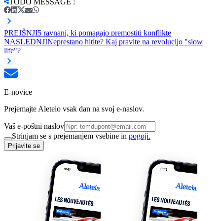
TODO MESSAGE
:
PREJŠNJI
5 ravnanj, ki pomagajo premostiti konflikte
NASLEDNJI
Neprestano hitite? Kaj pravite na revolucijo "slow
life"?
E-novice
Prejemajte Aleteio vsak dan na svoj e-naslov.
Vaš e-poštni naslov
Strinjam se s prejemanjem vsebine in
pogoji.
Prijavite se