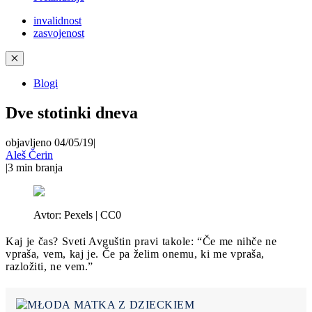
invalidnost
zasvojenost
✕
Blogi
Dve stotinki dneva
objavljeno 04/05/19
|
Aleš Čerin
|
3
min branja
Avtor:
Pexels | CC0
Kaj je čas? Sveti Avguštin pravi takole: “Če me nihče ne
vpraša, vem, kaj je. Če pa želim onemu, ki me vpraša,
razložiti, ne vem.”