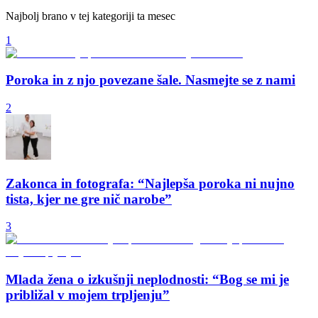
Najbolj brano v tej kategoriji ta mesec
1
Poroka in z njo povezane šale. Nasmejte se z nami
2
Zakonca in fotografa: “Najlepša poroka ni nujno
tista, kjer ne gre nič narobe”
3
Mlada žena o izkušnji neplodnosti: “Bog se mi je
približal v mojem trpljenju”