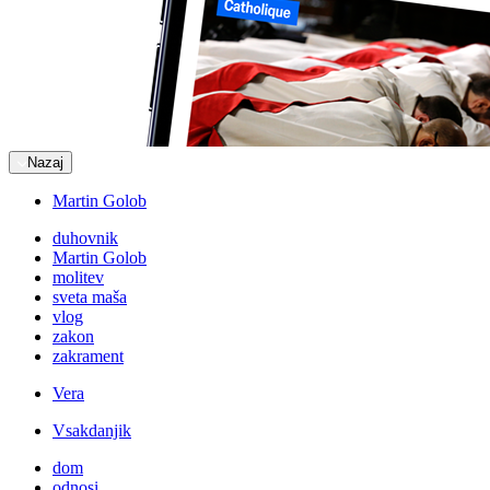
Nazaj
Martin Golob
duhovnik
Martin Golob
molitev
sveta maša
vlog
zakon
zakrament
Vera
Vsakdanjik
dom
odnosi