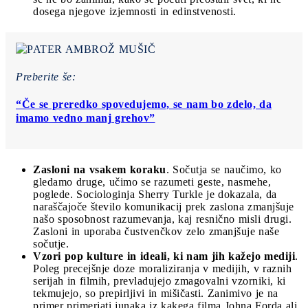
dosega njegove izjemnosti in edinstvenosti.
Preberite še:
“Če se preredko spovedujemo, se nam bo zdelo, da
imamo vedno manj grehov”
Zasloni na vsakem koraku
. Sočutja se naučimo, ko
gledamo druge, učimo se razumeti geste, nasmehe,
poglede. Sociologinja Sherry Turkle je dokazala, da
naraščajoče število komunikacij prek zaslona zmanjšuje
našo sposobnost razumevanja, kaj resnično misli drugi.
Zasloni in uporaba čustvenčkov zelo zmanjšuje naše
sočutje.
Vzori pop kulture in ideali, ki nam jih kažejo mediji
.
Poleg precejšnje doze moraliziranja v medijih, v raznih
serijah in filmih, prevladujejo zmagovalni vzorniki, ki
tekmujejo, so prepirljivi in mišičasti. Zanimivo je na
primer primerjati junaka iz kakega filma Johna Forda ali