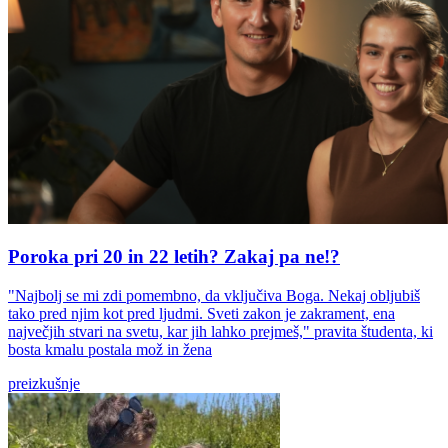
Poroka pri 20 in 22 letih? Zakaj pa ne!?
"Najbolj se mi zdi pomembno, da vključiva Boga. Nekaj obljubiš
tako pred njim kot pred ljudmi. Sveti zakon je zakrament, ena
največjih stvari na svetu, kar jih lahko prejmeš," pravita študenta, ki
bosta kmalu postala mož in žena
preizkušnje