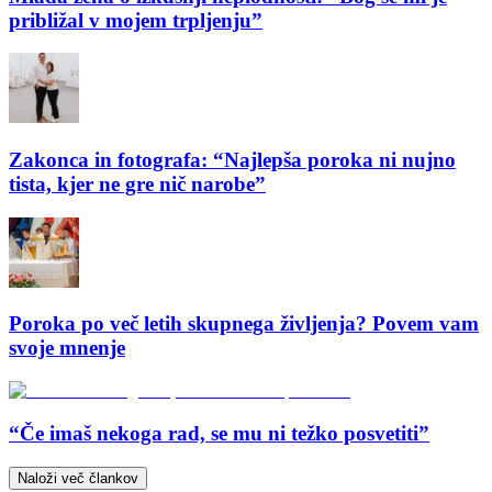
približal v mojem trpljenju”
Zakonca in fotografa: “Najlepša poroka ni nujno
tista, kjer ne gre nič narobe”
Poroka po več letih skupnega življenja? Povem vam
svoje mnenje
“Če imaš nekoga rad, se mu ni težko posvetiti”
Naloži več člankov