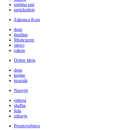
osebna rast
preizkušnje
Zakonca Kosi
dom
družina
Misticizem
otroci
zakon
Dobre ideje
dom
knjige
praznik
Nasveti
odnosi
služba
šola
zdravje
Prostovoljstvo