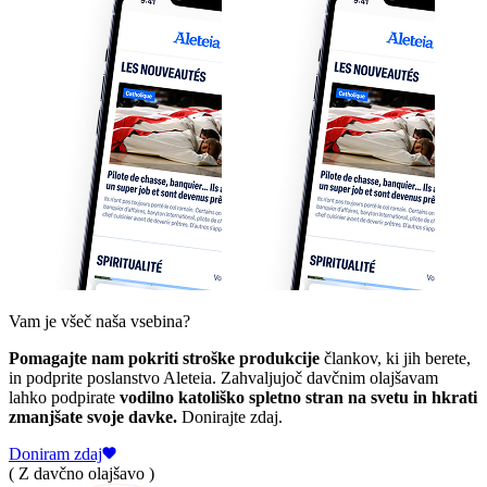
Vam je všeč naša vsebina?
Pomagajte nam pokriti stroške produkcije
člankov, ki jih berete,
in podprite poslanstvo Aleteia. Zahvaljujoč davčnim olajšavam
lahko podpirate
vodilno katoliško spletno stran na svetu in hkrati
zmanjšate svoje davke.
Donirajte zdaj.
Doniram zdaj
( Z davčno olajšavo )