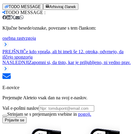
TODO MESSAGE
Arhiviraj članek
TODO MESSAGE
:
Ključne besede/oznake, povezane s tem člankom:
osebna rast
vzgoja
PREJŠNJI
Če kdo vpraša, ali bi imeli še 12. otroka, odvrnejo, da
iščejo sponzorja
NASLEDNJI
Zapomni si, da tisto, kar je priljubljeno, ni vedno prav.
E-novice
Prejemajte Aleteio vsak dan na svoj e-naslov.
Vaš e-poštni naslov
Strinjam se s prejemanjem vsebine in
pogoji.
Prijavite se