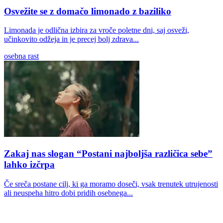
Osvežite se z domačo limonado z baziliko
Limonada je odlična izbira za vroče poletne dni, saj osveži,
učinkovito odžeja in je precej bolj zdrava...
osebna rast
Zakaj nas slogan “Postani najboljša različica sebe”
lahko izčrpa
Če sreča postane cilj, ki ga moramo doseči, vsak trenutek utrujenosti
ali neuspeha hitro dobi pridih osebnega...