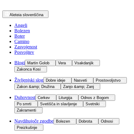
Aleteia
slovenščina
Angeli
Bolezen
Boter
Camino
Zasvojenost
Posvojitev
Blogi
Martin Golob
Vera
Vsakdanjik
Zakonca Kosi
Življenjski slog
Dobre ideje
Nasveti
Prostovoljstvo
Zakon &amp; Družina
Zanjo &amp; Zanj
Duhovnost
Cerkev
Liturgija
Odnos z Bogom
Po smrti
Svetišča in slavljenje
Svetniki
Zakramenti
Navdihujoče zgodbe
Bolezen
Dobrota
Odnosi
Preizkušnje