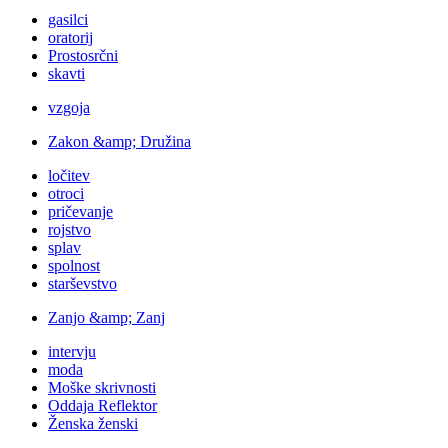
gasilci
oratorij
Prostosrčni
skavti
vzgoja
Zakon &amp; Družina
ločitev
otroci
pričevanje
rojstvo
splav
spolnost
starševstvo
Zanjo &amp; Zanj
intervju
moda
Moške skrivnosti
Oddaja Reflektor
Ženska ženski