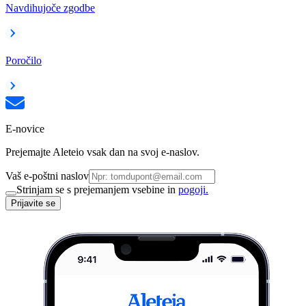
Navdihujoče zgodbe
Poročilo
E-novice
Prejemajte Aleteio vsak dan na svoj e-naslov.
Vaš e-poštni naslov
Strinjam se s prejemanjem vsebine in
pogoji.
Prijavite se