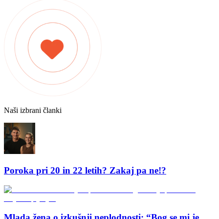
Naši izbrani članki
Poroka pri 20 in 22 letih? Zakaj pa ne!?
Mlada žena o izkušnji neplodnosti: “Bog se mi je