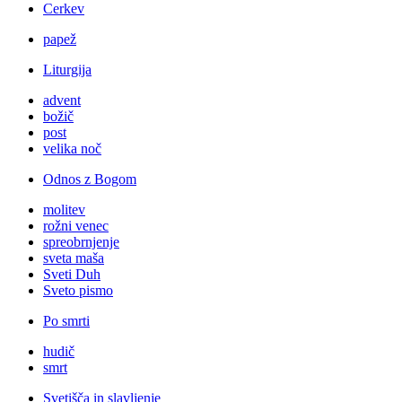
Cerkev
papež
Liturgija
advent
božič
post
velika noč
Odnos z Bogom
molitev
rožni venec
spreobrnjenje
sveta maša
Sveti Duh
Sveto pismo
Po smrti
hudič
smrt
Svetišča in slavljenje