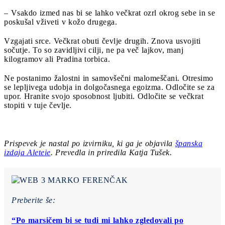
– Vsakdo izmed nas bi se lahko večkrat ozrl okrog sebe in se
poskušal vživeti v kožo drugega.
Vzgajati srce. Večkrat obuti čevlje drugih. Znova usvojiti
sočutje. To so zavidljivi cilji, ne pa več lajkov, manj
kilogramov ali Pradina torbica.
Ne postanimo žalostni in samovšečni malomeščani. Otresimo
se lepljivega udobja in dolgočasnega egoizma. Odločite se za
upor. Hranite svojo sposobnost ljubiti. Odločite se večkrat
stopiti v tuje čevlje.
Prispevek je nastal po izvirniku, ki ga je objavila
španska
izdaja Aleteie
. Prevedla in priredila Katja Tušek.
Preberite še:
“Po marsičem bi se tudi mi lahko zgledovali po