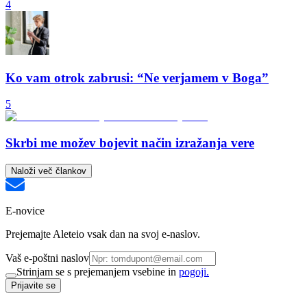
4
Ko vam otrok zabrusi: “Ne verjamem v Boga”
5
Skrbi me možev bojevit način izražanja vere
Naloži več člankov
E-novice
Prejemajte Aleteio vsak dan na svoj e-naslov.
Vaš e-poštni naslov
Strinjam se s prejemanjem vsebine in
pogoji.
Prijavite se