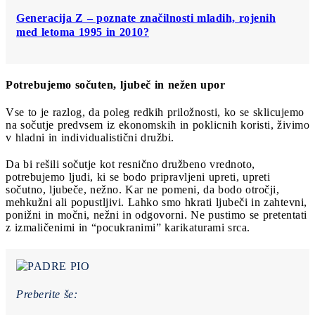
Generacija Z ‒ poznate značilnosti mladih, rojenih
med letoma 1995 in 2010?
Potrebujemo sočuten, ljubeč in nežen upor
Vse to je razlog, da poleg redkih priložnosti, ko se sklicujemo
na sočutje predvsem iz ekonomskih in poklicnih koristi, živimo
v hladni in individualistični družbi.
Da bi rešili sočutje kot resnično družbeno vrednoto,
potrebujemo ljudi, ki se bodo pripravljeni upreti, upreti
sočutno, ljubeče, nežno. Kar ne pomeni, da bodo otročji,
mehkužni ali popustljivi. Lahko smo hkrati ljubeči in zahtevni,
ponižni in močni, nežni in odgovorni. Ne pustimo se pretentati
z izmaličenimi in “pocukranimi” karikaturami srca.
Preberite še: