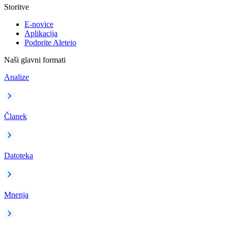
Storitve
E-novice
Aplikacija
Podprite Aleteio
Naši glavni formati
Analize
Članek
Datoteka
Mnenja