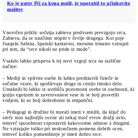
Ko je pater Pij za koga molil, je uporabil to učinkovito
molitev
Vnovičen priklic sočutja zahteva predvsem prevzgojo srca.
Zahteva, da se naučimo stopiti v čevlje drugega. Kot poje
Joaquín Sabina, španski kantavtor, moramo trmasto vztrajati
pri tem, da “srce nikoli ne pride iz mode”.
Vsakdo lahko prispeva k tej novi vzgoji srca na različne
načine:
– Mediji in vplivne osebe bi lahko predstavili čuteče in
sočutne vzore, ki upoštevajo druge in cenijo timsko delo.
Umaknili bi lahko iz središča pozornosti osebe in osebnosti, ki
gojijo egoizem in zaverovanost vase in se bolj posvetili
vodjem, ki so bolj dobrohotni in empatični.
– Pedagogi in družine bi morali imeti v mislih, da ključ do
sreče niso najboljše ocene ali nekaj tisoč evrov dražji avto,
temveč sposobnost vzpostaviti kakovostne odnose z drugimi.
Ne vztrajajte toliko pri neskončnem pomenu dobrih ocen,
temveč koliko pomembneje je imeti dobro srce.