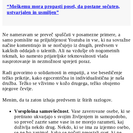
“Moškemu mora propasti posel, da postane sočuten,
ustvarjalen in usmiljen”
Ne nameravam se preveč spuščati v posamezne primere, a
samo pomislite na priljubljenost Youtuba in vse, ki na sovražne
načine komentirajo in se norčujejo iz drugih, predvsem v
kakšnih oddajah o talentih. Ali na vzdušje ob nogometnih
tekmah, ko namesto prijateljske tekmovalnosti vlada
nasprotovanje in nezmožnost sprejeti poraz.
Radi govorimo o solidarnosti in empatiji, a vse besedičenje
težko prikrije, kako egocentrična in individualistična je naša
družba. Težko se vživimo v kožo drugega, težko obujemo
njegove čevlje.
Menim, da ta zaton izhaja predvsem iz štirih razlogov.
Vsesplošna samovšečnost
. Vase zaverovane osebe, ki se
pretirano ukvarjajo s svojim življenjem in samopodobo,
so preveč zazrte same vase in ne morejo razumeti, kaj
doživlja nekdo drug. Nekdo, ki se ima za izjemno osebo,
se ne bo zanimal, kako se počuti preostali svet, ki ne