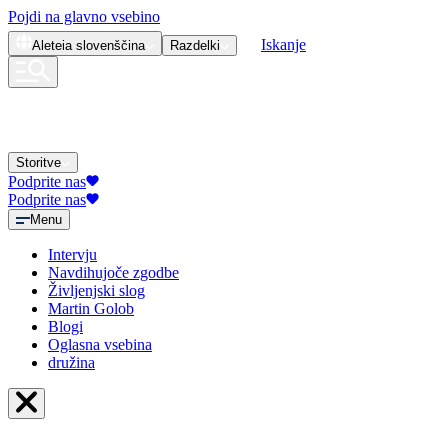
Pojdi na glavno vsebino
Iskanje
Aleteia
slovenščina
Razdelki
Storitve
Podprite nas
Podprite nas
Menu
Intervju
Navdihujoče zgodbe
Življenjski slog
Martin Golob
Blogi
Oglasna vsebina
družina