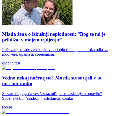
Mlada žena o izkušnji neplodnosti: “Bog se mi je
približal v mojem trpljenju”
Pričevanje mlade ženske, ki v obdobju čakanja na otroka odkriva
moč vere, upanja in sprejemanja
osebna rast
Vedno nekaj načrtujete? Morda ste se ujeli v to
miselno zanko
Se vam dogaja, da ves čas razmišljate o naslednjem opravilu?
Spoznajte t. i. "sindrom naslednjega koraka"
recept