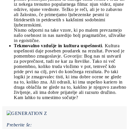
iz nekega trenutno popularnega filma: njun videz, njune
odzive, njune vrednote. Težko je reči, ali je to zabavno
ali žalostno, če primerjamo ljubezenske pesmi iz
štiridesetih in petdesetih s kakšnimi sodobnimi
ljubezenskimi.
Nismo odporni na take vzore, ki po malem prevzamejo
našo osebnost in nas naredijo bolj pragmatične, uživaške
in egoistične.
Tekmovalno vzdušje in kultura uspešnosti
. Kultura
uspešnosti daje poseben poudarek na rezultat. Povsod je
pomembno zmagoslavje. Govorijo: Bog nas ni ustvaril
za povprečnost, tudi ne kar za številke. Tako ni več
pomembno, koliko truda vložimo v pot, temveč kdo
pride prvi na cilj, prvi do končnega rezultata. Po taki
logiki je zmagovalec tisti, ki ima dobre ocene ne glede
na to, koliko zna. Ali odrasli, ki ima uspešno kariero in
draga oblačila ne glede na to, kakšno je njegovo zasebno
življenje, ali ima dobre prijatelje ali razsuto družino.
Kam lahko tu umestimo sočutje?
Preberite še: