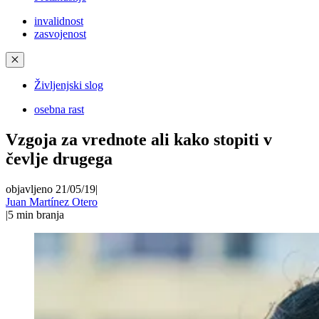
invalidnost
zasvojenost
✕
Življenjski slog
osebna rast
Vzgoja za vrednote ali kako stopiti v
čevlje drugega
objavljeno 21/05/19
|
Juan Martínez Otero
|
5
min branja