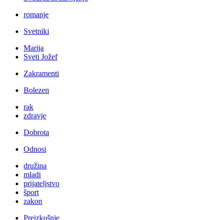
romanje
Svetniki
Marija
Sveti Jožef
Zakramenti
Bolezen
rak
zdravje
Dobrota
Odnosi
družina
mladi
prijateljstvo
šport
zakon
Preizkušnje