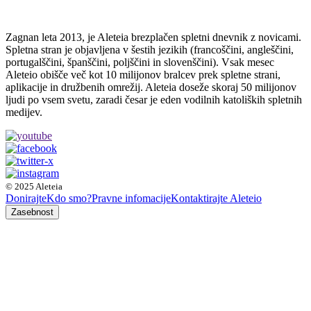
Zagnan leta 2013, je Aleteia brezplačen spletni dnevnik z novicami.
Spletna stran je objavljena v šestih jezikih (francoščini, angleščini,
portugalščini, španščini, poljščini in slovenščini). Vsak mesec
Aleteio obišče več kot 10 milijonov bralcev prek spletne strani,
aplikacije in družbenih omrežij. Aleteia doseže skoraj 50 milijonov
ljudi po vsem svetu, zaradi česar je eden vodilnih katoliških spletnih
medijev.
© 2025 Aleteia
Donirajte
Kdo smo?
Pravne infomacije
Kontaktirajte Aleteio
Zasebnost