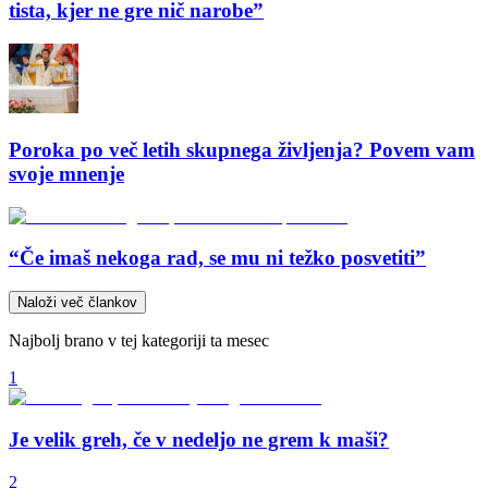
tista, kjer ne gre nič narobe”
Poroka po več letih skupnega življenja? Povem vam
svoje mnenje
“Če imaš nekoga rad, se mu ni težko posvetiti”
Naloži več člankov
Najbolj brano v tej kategoriji ta mesec
1
Je velik greh, če v nedeljo ne grem k maši?
2