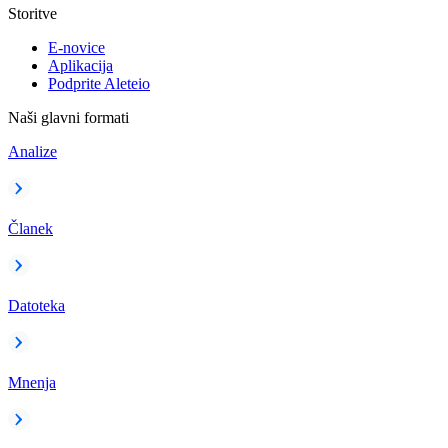
Storitve
E-novice
Aplikacija
Podprite Aleteio
Naši glavni formati
Analize
Članek
Datoteka
Mnenja