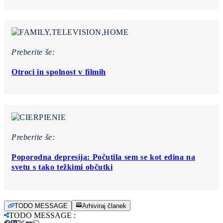
Preberite še:
Otroci in spolnost v filmih
Preberite še:
Poporodna depresija: Počutila sem se kot edina na
svetu s tako težkimi občutki
TODO MESSAGE
Arhiviraj članek
TODO MESSAGE
: