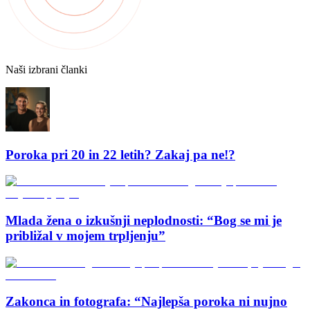
Naši izbrani članki
Poroka pri 20 in 22 letih? Zakaj pa ne!?
Mlada žena o izkušnji neplodnosti: “Bog se mi je
približal v mojem trpljenju”
Zakonca in fotografa: “Najlepša poroka ni nujno