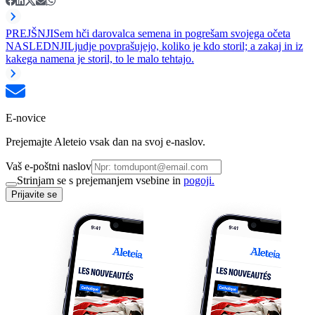
PREJŠNJI
Sem hči darovalca semena in pogrešam svojega očeta
NASLEDNJI
Ljudje povprašujejo, koliko je kdo storil; a zakaj in iz
kakega namena je storil, to le malo tehtajo.
E-novice
Prejemajte Aleteio vsak dan na svoj e-naslov.
Vaš e-poštni naslov
Strinjam se s prejemanjem vsebine in
pogoji.
Prijavite se