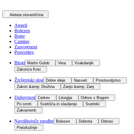
Aleteia
slovenščina
Angeli
Bolezen
Boter
Camino
Zasvojenost
Posvojitev
Blogi
Martin Golob
Vera
Vsakdanjik
Zakonca Kosi
Življenjski slog
Dobre ideje
Nasveti
Prostovoljstvo
Zakon &amp; Družina
Zanjo &amp; Zanj
Duhovnost
Cerkev
Liturgija
Odnos z Bogom
Po smrti
Svetišča in slavljenje
Svetniki
Zakramenti
Navdihujoče zgodbe
Bolezen
Dobrota
Odnosi
Preizkušnje