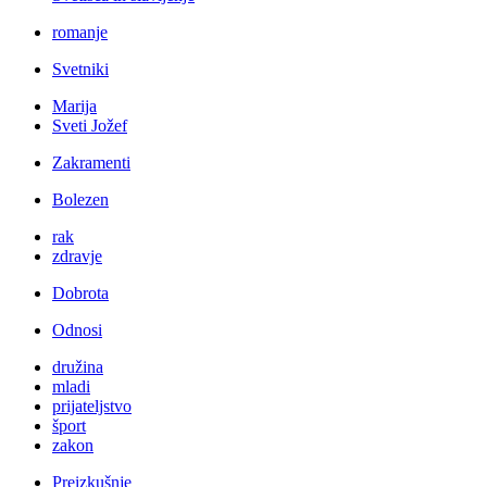
romanje
Svetniki
Marija
Sveti Jožef
Zakramenti
Bolezen
rak
zdravje
Dobrota
Odnosi
družina
mladi
prijateljstvo
šport
zakon
Preizkušnje