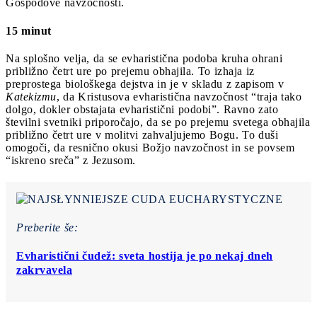
Gospodove navzočnosti.
15 minut
Na splošno velja, da se evharistična podoba kruha ohrani
približno četrt ure po prejemu obhajila. To izhaja iz
preprostega biološkega dejstva in je v skladu z zapisom v
Katekizmu
, da Kristusova evharistična navzočnost “traja tako
dolgo, dokler obstajata evharistični podobi”. Ravno zato
številni svetniki priporočajo, da se po prejemu svetega obhajila
približno četrt ure v molitvi zahvaljujemo Bogu. To duši
omogoči, da resnično okusi Božjo navzočnost in se povsem
“iskreno sreča” z Jezusom.
Preberite še:
Evharistični čudež: sveta hostija je po nekaj dneh
zakrvavela