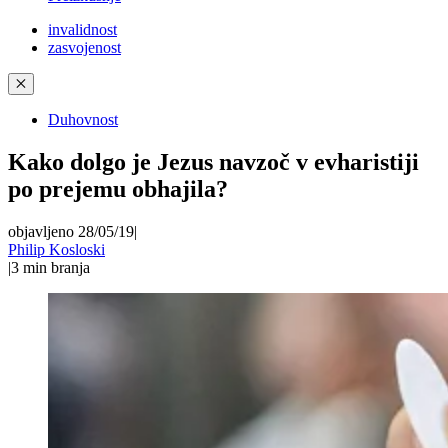
invalidnost
zasvojenost
✕
Duhovnost
Kako dolgo je Jezus navzoč v evharistiji
po prejemu obhajila?
objavljeno 28/05/19
|
Philip Kosloski
|
3
min branja