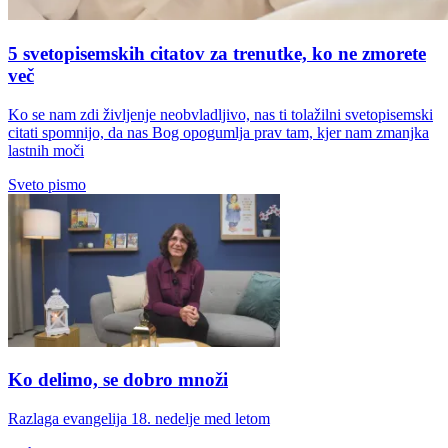
5 svetopisemskih citatov za trenutke, ko ne zmorete
več
Ko se nam zdi življenje neobvladljivo, nas ti tolažilni svetopisemski
citati spomnijo, da nas Bog opogumlja prav tam, kjer nam zmanjka
lastnih moči
Sveto pismo
Ko delimo, se dobro množi
Razlaga evangelija 18. nedelje med letom