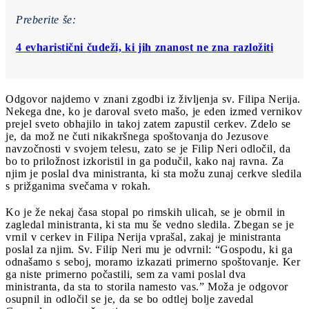
Preberite še:
4 evharistični čudeži, ki jih znanost ne zna razložiti
Odgovor najdemo v znani zgodbi iz življenja sv. Filipa Nerija.
Nekega dne, ko je daroval sveto mašo, je eden izmed vernikov
prejel sveto obhajilo in takoj zatem zapustil cerkev. Zdelo se
je, da mož ne čuti nikakršnega spoštovanja do Jezusove
navzočnosti v svojem telesu, zato se je Filip Neri odločil, da
bo to priložnost izkoristil in ga podučil, kako naj ravna. Za
njim je poslal dva ministranta, ki sta možu zunaj cerkve sledila
s prižganima svečama v rokah.
Ko je že nekaj časa stopal po rimskih ulicah, se je obrnil in
zagledal ministranta, ki sta mu še vedno sledila. Zbegan se je
vrnil v cerkev in Filipa Nerija vprašal, zakaj je ministranta
poslal za njim. Sv. Filip Neri mu je odvrnil: “Gospodu, ki ga
odnašamo s seboj, moramo izkazati primerno spoštovanje. Ker
ga niste primerno počastili, sem za vami poslal dva
ministranta, da sta to storila namesto vas.” Moža je odgovor
osupnil in odločil se je, da se bo odtlej bolje zavedal