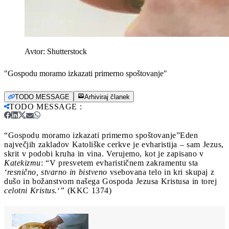
Avtor:
Shutterstock
"Gospodu moramo izkazati primerno spoštovanje"
TODO MESSAGE
Arhiviraj članek
TODO MESSAGE
:
“Gospodu moramo izkazati primerno spoštovanje”
Eden
največjih zakladov Katoliške cerkve je evharistija – sam Jezus,
skrit v podobi kruha in vina. Verujemo, kot je zapisano v
Katekizmu
: “V presvetem evharističnem zakramentu sta
‘resnično, stvarno in bistveno
vsebovana telo in kri skupaj z
dušo in božanstvom našega Gospoda Jezusa Kristusa in torej
celotni Kristus.
‘
”
(KKC 1374)