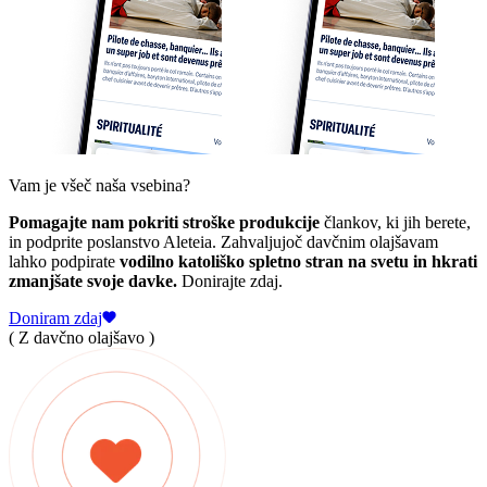
Vam je všeč naša vsebina?
Pomagajte nam pokriti stroške produkcije
člankov, ki jih berete,
in podprite poslanstvo Aleteia. Zahvaljujoč davčnim olajšavam
lahko podpirate
vodilno katoliško spletno stran na svetu in hkrati
zmanjšate svoje davke.
Donirajte zdaj.
Doniram zdaj
( Z davčno olajšavo )