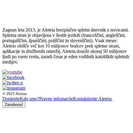
Zagnan leta 2013, je Aleteia brezplačen spletni dnevnik z novicami.
Spletna stran je objavljena v šestih jezikih (francoščini, angleščini,
portugalščini, španščini, poljščini in slovenščini). Vsak mesec
Aleteio obišče več kot 10 milijonov bralcev prek spletne strani,
aplikacije in družbenih omrežij. Aleteia doseže skoraj 50 milijonov
ljudi po vsem svetu, zaradi česar je eden vodilnih katoliških spletnih
medijev.
© 2025 Aleteia
Donirajte
Kdo smo?
Pravne infomacije
Kontaktirajte Aleteio
Zasebnost