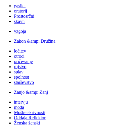
gasilci
oratorij
Prostosrčni
skavti
vzgoja
Zakon &amp; Družina
ločitev
otroci
pričevanje
rojstvo
splav
spolnost
starševstvo
Zanjo &amp; Zanj
intervju
moda
Moške skrivnosti
Oddaja Reflektor
Ženska ženski