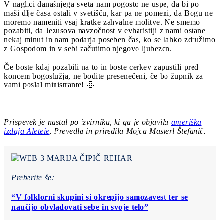
V naglici današnjega sveta nam pogosto ne uspe, da bi po
maši dlje časa ostali v svetišču, kar pa ne pomeni, da Bogu ne
moremo nameniti vsaj kratke zahvalne molitve. Ne smemo
pozabiti, da Jezusova navzočnost v evharistiji z nami ostane
nekaj minut in nam podarja poseben čas, ko se lahko združimo
z Gospodom in v sebi začutimo njegovo ljubezen.
Če boste kdaj pozabili na to in boste cerkev zapustili pred
koncem bogoslužja, ne bodite presenečeni, če bo župnik za
vami poslal ministrante! 🙂
Prispevek je nastal po izvirniku, ki ga je objavila
ameriška
izdaja Aleteie
.
Prevedla in priredila Mojca Masterl Štefanič.
Preberite še:
“V folklorni skupini si okrepijo samozavest ter se
naučijo obvladovati sebe in svoje telo”