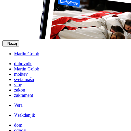
Nazaj
Martin Golob
duhovnik
Martin Golob
molitev
sveta maša
vlog
zakon
zakrament
Vera
Vsakdanjik
dom
odnosi