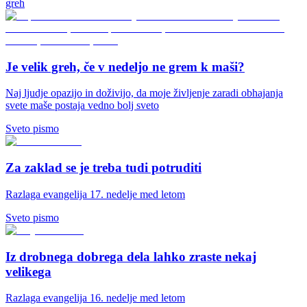
greh
Je velik greh, če v nedeljo ne grem k maši?
Naj ljudje opazijo in doživijo, da moje življenje zaradi obhajanja
svete maše postaja vedno bolj sveto
Sveto pismo
Za zaklad se je treba tudi potruditi
Razlaga evangelija 17. nedelje med letom
Sveto pismo
Iz drobnega dobrega dela lahko zraste nekaj
velikega
Razlaga evangelija 16. nedelje med letom