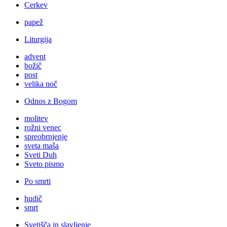
Cerkev
papež
Liturgija
advent
božič
post
velika noč
Odnos z Bogom
molitev
rožni venec
spreobrnjenje
sveta maša
Sveti Duh
Sveto pismo
Po smrti
hudič
smrt
Svetišča in slavljenje