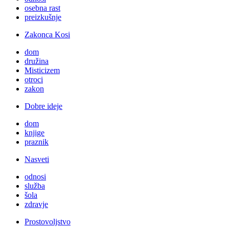
osebna rast
preizkušnje
Zakonca Kosi
dom
družina
Misticizem
otroci
zakon
Dobre ideje
dom
knjige
praznik
Nasveti
odnosi
služba
šola
zdravje
Prostovoljstvo