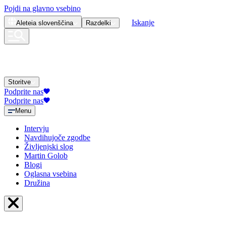
Pojdi na glavno vsebino
Iskanje
Aleteia
slovenščina
Razdelki
Storitve
Podprite nas
Podprite nas
Menu
Intervju
Navdihujoče zgodbe
Življenjski slog
Martin Golob
Blogi
Oglasna vsebina
Družina