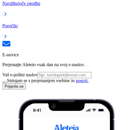
Navdihujoče zgodbe
Poročilo
E-novice
Prejemajte Aleteio vsak dan na svoj e-naslov.
Vaš e-poštni naslov
Strinjam se s prejemanjem vsebine in
pogoji.
Prijavite se