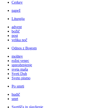
Cerkev
papež
Liturgija
advent
božič
post
velika noč
Odnos z Bogom
molitev
rožni venec
spreobrnjenje
sveta maša
Sveti Duh
Sveto pismo
Po smrti
hudič
smrt
Svetišča in slavljenje