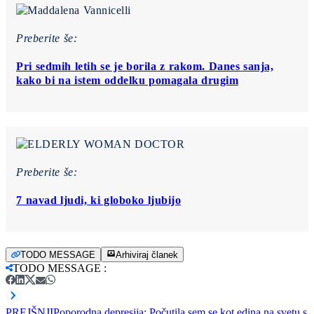
Preberite še:
Pri sedmih letih se je borila z rakom. Danes sanja,
kako bi na istem oddelku pomagala drugim
Preberite še:
7 navad ljudi, ki globoko ljubijo
TODO MESSAGE
Arhiviraj članek
TODO MESSAGE
:
PREJŠNJI
Poporodna depresija: Počutila sem se kot edina na svetu s