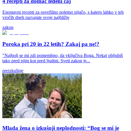
4 recepti za domač ledeni čaj
Enostavni recepti za osvežilno poletno pijačo, s katero lahko v teh
vročih dneh razvajate svoje najbližje
zakon
Poroka pri 20 in 22 letih? Zakaj pa ne!?
"Najbolj se mi zdi pomembno, da vključiva Boga. Nekaj obljubiš
tako pred njim kot pred ljudmi. Sveti zakon je...
preizkušnje
Mlada žena o izkušnji neplodnosti: “Bog se mi je