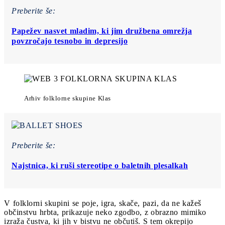
Preberite še:
Papežev nasvet mladim, ki jim družbena omrežja
povzročajo tesnobo in depresijo
Arhiv folklorne skupine Klas
Preberite še:
Najstnica, ki ruši stereotipe o baletnih plesalkah
V folklorni skupini se poje, igra, skače, pazi, da ne kažeš
občinstvu hrbta, prikazuje neko zgodbo, z obrazno mimiko
izraža čustva, ki jih v bistvu ne občutiš. S tem okrepijo