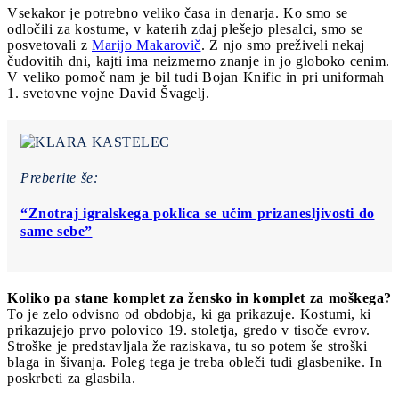
Vsekakor je potrebno veliko časa in denarja. Ko smo se
odločili za kostume, v katerih zdaj plešejo plesalci, smo se
posvetovali z
Marijo Makarovič
. Z njo smo preživeli nekaj
čudovitih dni, kajti ima neizmerno znanje in jo globoko cenim.
V veliko pomoč nam je bil tudi Bojan Knific in pri uniformah
1. svetovne vojne David Švagelj.
Preberite še:
“Znotraj igralskega poklica se učim prizanesljivosti do
same sebe”
Koliko pa stane komplet za žensko in komplet za moškega?
To je zelo odvisno od obdobja, ki ga prikazuje. Kostumi, ki
prikazujejo prvo polovico 19. stoletja, gredo v tisoče evrov.
Stroške je predstavljala že raziskava, tu so potem še stroški
blaga in šivanja. Poleg tega je treba obleči tudi glasbenike. In
poskrbeti za glasbila.