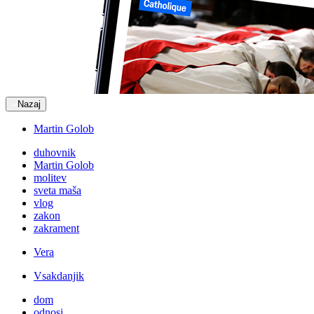
Nazaj
Martin Golob
duhovnik
Martin Golob
molitev
sveta maša
vlog
zakon
zakrament
Vera
Vsakdanjik
dom
odnosi