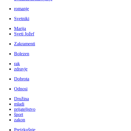
romanje
Svetniki
Marija
Sveti Jožef
Zakramenti
Bolezen
rak
zdravje
Dobrota
Odnosi
Družina
mladi
prijateljstvo
šport
zakon
Preizkušnje