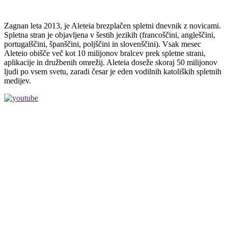
Zagnan leta 2013, je Aleteia brezplačen spletni dnevnik z novicami.
Spletna stran je objavljena v šestih jezikih (francoščini, angleščini,
portugalščini, španščini, poljščini in slovenščini). Vsak mesec
Aleteio obišče več kot 10 milijonov bralcev prek spletne strani,
aplikacije in družbenih omrežij. Aleteia doseže skoraj 50 milijonov
ljudi po vsem svetu, zaradi česar je eden vodilnih katoliških spletnih
medijev.