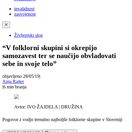
invalidnost
zasvojenost
✕
Življenjski slog
“V folklorni skupini si okrepijo
samozavest ter se naučijo obvladovati
sebe in svoje telo”
objavljeno 28/05/19
|
Anja Rajter
|
6
min branja
Avtor:
IVO ŽAJDELA | DRUŽINA
Pogovor z vodjo trenutno najboljše folklorne skupine v Sloveniji