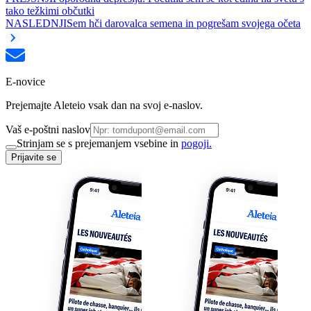
tako težkimi občutki
NASLEDNJI
Sem hči darovalca semena in pogrešam svojega očeta
E-novice
Prejemajte Aleteio vsak dan na svoj e-naslov.
Vaš e-poštni naslov
Strinjam se s prejemanjem vsebine in
pogoji.
Prijavite se