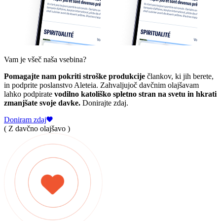
Vam je všeč naša vsebina?
Pomagajte nam pokriti stroške produkcije
člankov, ki jih berete,
in podprite poslanstvo Aleteia. Zahvaljujoč davčnim olajšavam
lahko podpirate
vodilno katoliško spletno stran na svetu in hkrati
zmanjšate svoje davke.
Donirajte zdaj.
Doniram zdaj
( Z davčno olajšavo )