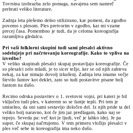
Tovrstna izobrazba zelo pomaga, navajena sem namreč
prebrati veliko literature.
Zadnja leta plešemo delno stilizirano, kar pomeni, da zgodbo
povemo s plesom. Ples pretvorim v zgodbo, kar mi vzame
precej časa. Pomembno je tudi, da je celotna koreografija
razumljiva gledalcu.
Pri vaši folklorni skupini tudi sami plesalci aktivno
sodelujejo pri načrtovanju koreografije. Kako to vpliva na
izvedbo?
V veliko skupinah plesalci skupaj postavljajo koreografije. Če
so plesalci zelo mladi, je to sicer težje, ker se od njih zahteva
nekaj, za kar nimajo dovolj izkušenj. Zadnja leta imamo večje
število fantov kot deklet, zato so tudi postavitve pisane bolj
fantom na dušo.
Recimo odrska postavitev o 1. svetovni vojni, pri kateri je bil
vključen tudi ples, v katerem so se fantje tepli. Pri tem je
smiselno, da oni sami sestavijo določen del. Iz njih pride ta del
veliko bolj naravno, kot če jim jaz predlagam, kako naj se
tepejo. Seveda pa: več kot je ljudi, več je lahko idej. Je pa
super, če skupaj načrtujemo. V tem primeru vložijo plesalci v
ples več sebe in koreografija ima neko dušo.