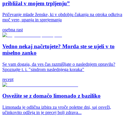
približal v mojem trpljenju”
Pričevanje mlade ženske, ki v obdobju čakanja na otroka odkriva
moč vere, upanja in sprejemanja
osebna rast
Vedno nekaj načrtujete? Morda ste se ujeli v to
miselno zanko
Se vam dogaja, da ves čas razmišljate o naslednjem opravilu?
Spoznajte t. i. "sindrom naslednjega koraka"
recept
Osvežite se z domačo limonado z baziliko
Limonada je odlična izbira za vroče poletne dni, saj osveži,
učinkovito odžeja in je precej bolj zdrava...