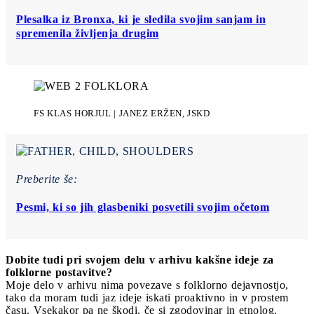
Plesalka iz Bronxa, ki je sledila svojim sanjam in
spremenila življenja drugim
FS KLAS HORJUL | JANEZ ERŽEN, JSKD
Preberite še:
Pesmi, ki so jih glasbeniki posvetili svojim očetom
Dobite tudi pri svojem delu v arhivu kakšne ideje za
folklorne postavitve?
Moje delo v arhivu nima povezave s folklorno dejavnostjo,
tako da moram tudi jaz ideje iskati proaktivno in v prostem
času. Vsekakor pa ne škodi, če si zgodovinar in etnolog.