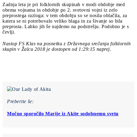
Zadnja leta je pri folklornih skupinah v modi obdobje med
obema vojnama in obdobje po 2. svetovni vojni iz zelo
preprostega razloga: v tem obdobju so se nosila oblačila, za
katera se ni potrebovalo veliko blaga in za šivanje so bila
preprosta. Lahko jih še najdemo na podstrešju. Podobno je s
čevlji.
Nastop FS Klas na posnetku z Državnega srečanja folklornih
skupin v Žalcu 2018 je dostopen od 1:29:15 naprej.
Preberite še:
Močno sporočilo Marije iz Akite sodobnemu svetu