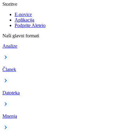
Storitve
E-novice
Aplikacija
Podprite Aleteio
Naši glavni formati
Analize
Članek
Datoteka
Mnenja