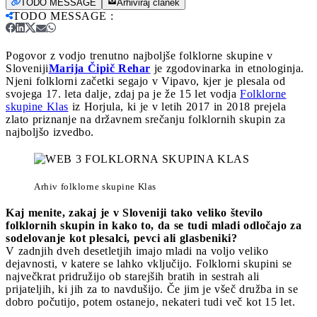
TODO MESSAGE
Arhiviraj članek
TODO MESSAGE
:
Pogovor z vodjo trenutno najboljše folklorne skupine v
Sloveniji
Marija Čipič Rehar
je zgodovinarka in etnologinja.
Njeni folklorni začetki segajo v Vipavo, kjer je plesala od
svojega 17. leta dalje, zdaj pa je že 15 let vodja
Folklorne
skupine Klas
iz Horjula, ki je v letih 2017 in 2018 prejela
zlato priznanje na državnem srečanju folklornih skupin za
najboljšo izvedbo.
Arhiv folklorne skupine Klas
Kaj menite, zakaj je v Sloveniji tako veliko število
folklornih skupin in kako to, da se tudi mladi odločajo za
sodelovanje kot plesalci, pevci ali glasbeniki?
V zadnjih dveh desetletjih imajo mladi na voljo veliko
dejavnosti, v katere se lahko vključijo. Folklorni skupini se
največkrat pridružijo ob starejših bratih in sestrah ali
prijateljih, ki jih za to navdušijo. Če jim je všeč družba in se
dobro počutijo, potem ostanejo, nekateri tudi več kot 15 let.