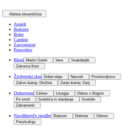
Aleteia
slovenščina
Angeli
Bolezen
Boter
Camino
Zasvojenost
Posvojitev
Blogi
Martin Golob
Vera
Vsakdanjik
Zakonca Kosi
Življenjski slog
Dobre ideje
Nasveti
Prostovoljstvo
Zakon &amp; Družina
Zanjo &amp; Zanj
Duhovnost
Cerkev
Liturgija
Odnos z Bogom
Po smrti
Svetišča in slavljenje
Svetniki
Zakramenti
Navdihujoče zgodbe
Bolezen
Dobrota
Odnosi
Preizkušnje