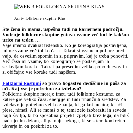
Arhiv folklorne skupine Klas
Ste žena in mama, uspešna tudi na kariernem področju.
Vodenje folklorne skupine gotovo vzame več kot le kakšno
urico na teden …
Vaje imamo dvakrat tedensko. Ko je koreografija postavljena,
mi ne vzame več toliko časa. Takrat si vzamem pol ure pred
vajo, da osvežim spomin in si pripravim, kaj je treba ponoviti.
Več časa mi vzame, ko koreografijo še postavljam in
sestavljam korake. Takrat pa presedim veliko popoldnevov in
si običajno vse korake tudi napišem.
Folklorni kostumi
so pravo bogastvo dediščine in paša za
oči. Kaj vse je potrebno za izdelavo?
Folklorne skupine morajo imeti tudi folklorne kostume, za
katere gre veliko časa, energije in tudi finančnih sredstev. Za
izdelavo je potrebno veliko znanja, ki ga kot mentor, ki uči
plese, nimaš. Ali se moraš o tej temi zelo izobraziti in seveda
najti šiviljo, ki bo sposobna projekt izpeljati brez tega, da bdiš
nad njenim delom, ali pa najti nekoga, ki se s tem konkretno
ukvarja in on poskrbi za to.