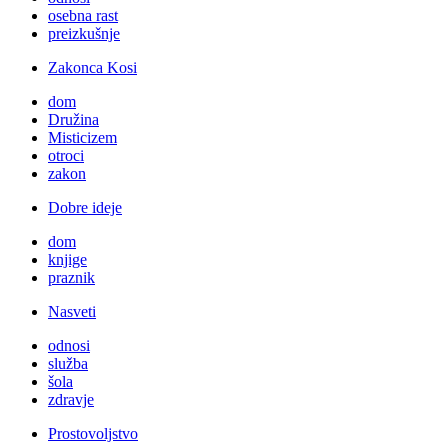
osebna rast
preizkušnje
Zakonca Kosi
dom
Družina
Misticizem
otroci
zakon
Dobre ideje
dom
knjige
praznik
Nasveti
odnosi
služba
šola
zdravje
Prostovoljstvo