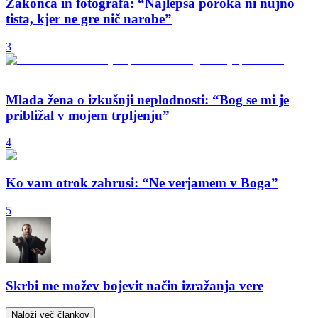
Zakonca in fotografa: “Najlepša poroka ni nujno
tista, kjer ne gre nič narobe”
3
Mlada žena o izkušnji neplodnosti: “Bog se mi je
približal v mojem trpljenju”
4
Ko vam otrok zabrusi: “Ne verjamem v Boga”
5
Skrbi me možev bojevit način izražanja vere
Naloži več člankov