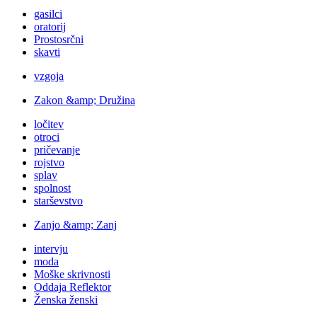
gasilci
oratorij
Prostosrčni
skavti
vzgoja
Zakon &amp; Družina
ločitev
otroci
pričevanje
rojstvo
splav
spolnost
starševstvo
Zanjo &amp; Zanj
intervju
moda
Moške skrivnosti
Oddaja Reflektor
Ženska ženski