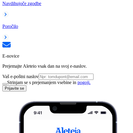
Navdihujoče zgodbe
Poročilo
E-novice
Prejemajte Aleteio vsak dan na svoj e-naslov.
Vaš e-poštni naslov
Strinjam se s prejemanjem vsebine in
pogoji.
Prijavite se