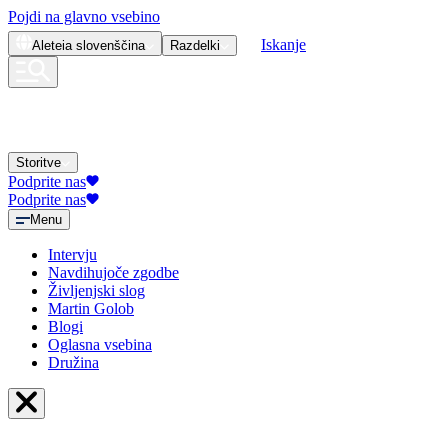
Pojdi na glavno vsebino
Iskanje
Aleteia
slovenščina
Razdelki
Storitve
Podprite nas
Podprite nas
Menu
Intervju
Navdihujoče zgodbe
Življenjski slog
Martin Golob
Blogi
Oglasna vsebina
Družina