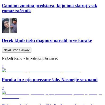
Camino: zmotna predstava, ki jo ima skoraj vsak
romar začetnik
Deček kljub težki diagnozi naredil prve korake
Naloži več člankov
Najbolj brano v tej kategoriji ta mesec
1
Poroka in z njo povezane šale. Nasmejte se z nami
2