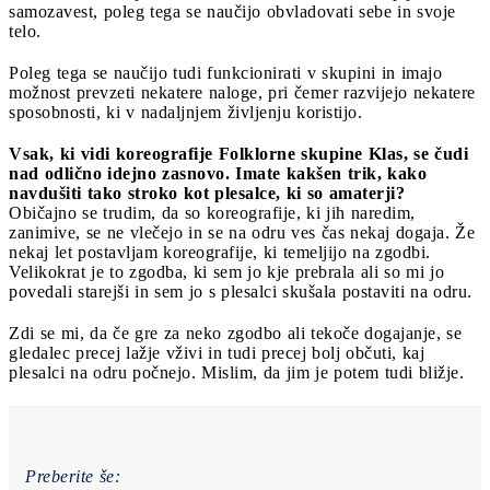
samozavest, poleg tega se naučijo obvladovati sebe in svoje
telo.
Poleg tega se naučijo tudi funkcionirati v skupini in imajo
možnost prevzeti nekatere naloge, pri čemer razvijejo nekatere
sposobnosti, ki v nadaljnjem življenju koristijo.
Vsak, ki vidi koreografije Folklorne skupine Klas, se čudi
nad odlično idejno zasnovo. Imate kakšen trik, kako
navdušiti tako stroko kot plesalce, ki so amaterji?
Običajno se trudim, da so koreografije, ki jih naredim,
zanimive, se ne vlečejo in se na odru ves čas nekaj dogaja. Že
nekaj let postavljam koreografije, ki temeljijo na zgodbi.
Velikokrat je to zgodba, ki sem jo kje prebrala ali so mi jo
povedali starejši in sem jo s plesalci skušala postaviti na odru.
Zdi se mi, da če gre za neko zgodbo ali tekoče dogajanje, se
gledalec precej lažje vživi in tudi precej bolj občuti, kaj
plesalci na odru počnejo. Mislim, da jim je potem tudi bližje.
Preberite še: