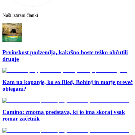
Naši izbrani članki
Prvinskost podzemlja, kakršno boste težko občutili
drugje
Kam na kopanje, ko so Bled, Bohinj in morje preveč
oblegani?
Camino: zmotna predstava, ki jo ima skoraj vsak
romar začetnik