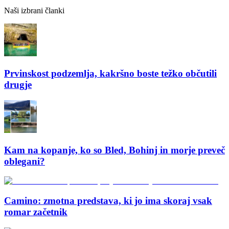
Naši izbrani članki
Prvinskost podzemlja, kakršno boste težko občutili
drugje
Kam na kopanje, ko so Bled, Bohinj in morje preveč
oblegani?
Camino: zmotna predstava, ki jo ima skoraj vsak
romar začetnik