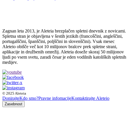
Zagnan leta 2013, je Aleteia brezplačen spletni dnevnik z novicami.
Spletna stran je objavljena v šestih jezikih (francoščini, angleščini,
portugalščini, španščini, poljščini in slovenščini). Vsak mesec
Aleteio obišče več kot 10 milijonov bralcev prek spletne strani,
aplikacije in družbenih omrežij. Aleteia doseže skoraj 50 milijonov
ljudi po vsem svetu, zaradi česar je eden vodilnih katoliških spletnih
medijev.
© 2025 Aleteia
Donirajte
Kdo smo?
Pravne infomacije
Kontaktirajte Aleteio
Zasebnost