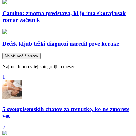
Camino: zmotna predstava, ki jo ima skoraj vsak
romar začetnik
Deček kljub težki diagnozi naredil prve korake
Naloži več člankov
Najbolj brano v tej kategoriji ta mesec
1
5 svetopisemskih citatov za trenutke, ko ne zmorete
več
2