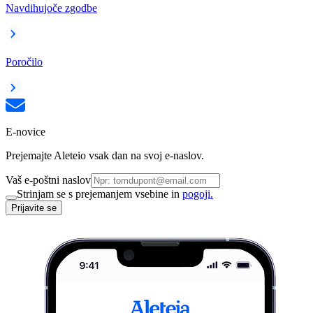
Navdihujoče zgodbe
Poročilo
E-novice
Prejemajte Aleteio vsak dan na svoj e-naslov.
Vaš e-poštni naslov
Strinjam se s prejemanjem vsebine in
pogoji.
Prijavite se