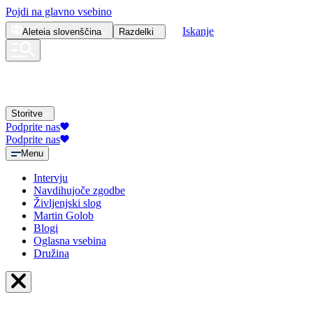
Pojdi na glavno vsebino
Iskanje
Aleteia
slovenščina
Razdelki
Storitve
Podprite nas
Podprite nas
Menu
Intervju
Navdihujoče zgodbe
Življenjski slog
Martin Golob
Blogi
Oglasna vsebina
Družina