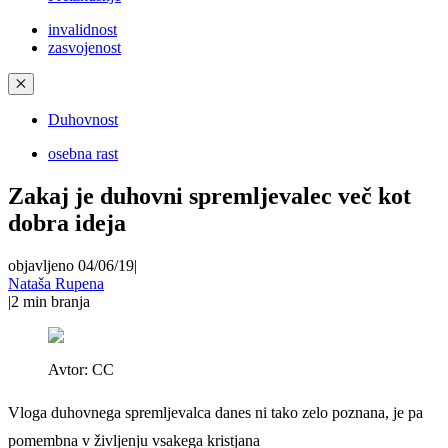
invalidnost
zasvojenost
✕
Duhovnost
osebna rast
Zakaj je duhovni spremljevalec več kot
dobra ideja
objavljeno 04/06/19
|
Nataša Rupena
|
2
min branja
Avtor:
CC
Vloga duhovnega spremljevalca danes ni tako zelo poznana, je pa
pomembna v življenju vsakega kristjana