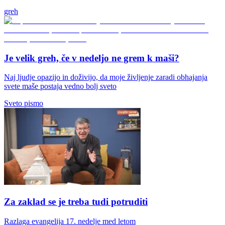
greh
Je velik greh, če v nedeljo ne grem k maši?
Naj ljudje opazijo in doživijo, da moje življenje zaradi obhajanja
svete maše postaja vedno bolj sveto
Sveto pismo
Za zaklad se je treba tudi potruditi
Razlaga evangelija 17. nedelje med letom