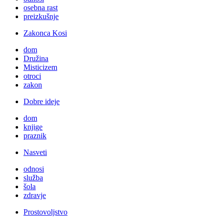
osebna rast
preizkušnje
Zakonca Kosi
dom
Družina
Misticizem
otroci
zakon
Dobre ideje
dom
knjige
praznik
Nasveti
odnosi
služba
šola
zdravje
Prostovoljstvo