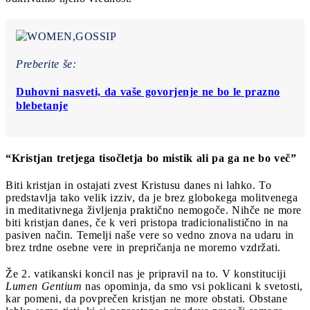
Preberite še:
Duhovni nasveti, da vaše govorjenje ne bo le prazno
blebetanje
“Kristjan tretjega tisočletja bo mistik ali pa ga ne bo več”
Biti kristjan in ostajati zvest Kristusu danes ni lahko. To
predstavlja tako velik izziv, da je brez globokega molitvenega
in meditativnega življenja praktično nemogoče. Nihče ne more
biti kristjan danes, če k veri pristopa tradicionalistično in na
pasiven način. Temelji naše vere so vedno znova na udaru in
brez trdne osebne vere in prepričanja ne moremo vzdržati.
Že 2. vatikanski koncil nas je pripravil na to. V konstituciji
Lumen Gentium
nas opominja, da smo vsi poklicani k svetosti,
kar pomeni, da povprečen kristjan ne more obstati. Obstane