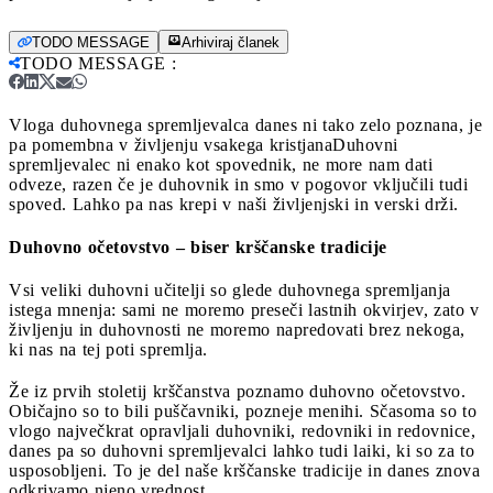
TODO MESSAGE
Arhiviraj članek
TODO MESSAGE
:
Vloga duhovnega spremljevalca danes ni tako zelo poznana, je
pa pomembna v življenju vsakega kristjana
Duhovni
spremljevalec ni enako kot spovednik, ne more nam dati
odveze, razen če je duhovnik in smo v pogovor vključili tudi
spoved. Lahko pa nas krepi v naši življenjski in verski drži.
Duhovno očetovstvo – biser krščanske tradicije
Vsi veliki duhovni učitelji so glede duhovnega spremljanja
istega mnenja: sami ne moremo preseči lastnih okvirjev, zato v
življenju in duhovnosti ne moremo napredovati brez nekoga,
ki nas na tej poti spremlja.
Že iz prvih stoletij krščanstva poznamo duhovno očetovstvo.
Običajno so to bili puščavniki, pozneje menihi. Sčasoma so to
vlogo največkrat opravljali duhovniki, redovniki in redovnice,
danes pa so duhovni spremljevalci lahko tudi laiki, ki so za to
usposobljeni. To je del naše krščanske tradicije in danes znova
odkrivamo njeno vrednost.