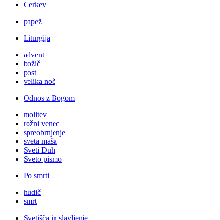
Cerkev
papež
Liturgija
advent
božič
post
velika noč
Odnos z Bogom
molitev
rožni venec
spreobrnjenje
sveta maša
Sveti Duh
Sveto pismo
Po smrti
hudič
smrt
Svetišča in slavljenje