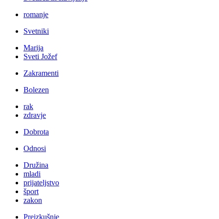
romanje
Svetniki
Marija
Sveti Jožef
Zakramenti
Bolezen
rak
zdravje
Dobrota
Odnosi
Družina
mladi
prijateljstvo
šport
zakon
Preizkušnje