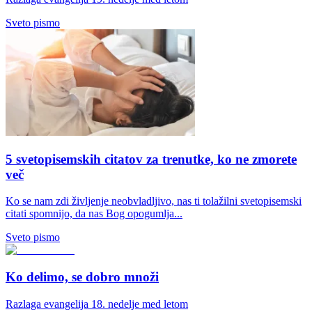
Sveto pismo
5 svetopisemskih citatov za trenutke, ko ne zmorete
več
Ko se nam zdi življenje neobvladljivo, nas ti tolažilni svetopisemski
citati spomnijo, da nas Bog opogumlja...
Sveto pismo
Ko delimo, se dobro množi
Razlaga evangelija 18. nedelje med letom