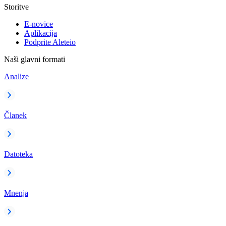
Storitve
E-novice
Aplikacija
Podprite Aleteio
Naši glavni formati
Analize
Članek
Datoteka
Mnenja