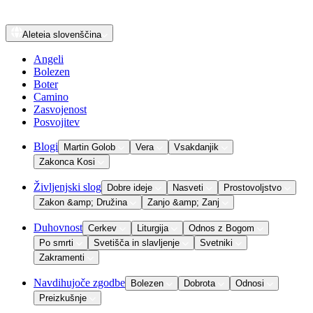
Aleteia
slovenščina
Angeli
Bolezen
Boter
Camino
Zasvojenost
Posvojitev
Blogi
Martin Golob
Vera
Vsakdanjik
Zakonca Kosi
Življenjski slog
Dobre ideje
Nasveti
Prostovoljstvo
Zakon &amp; Družina
Zanjo &amp; Zanj
Duhovnost
Cerkev
Liturgija
Odnos z Bogom
Po smrti
Svetišča in slavljenje
Svetniki
Zakramenti
Navdihujoče zgodbe
Bolezen
Dobrota
Odnosi
Preizkušnje