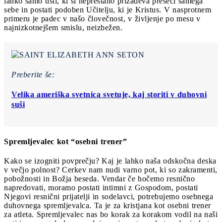
lahko samo tisti, ki si neprestano prizadeva preseči samega
sebe in postati podoben Učitelju, ki je Kristus. V nasprotnem
primeru je padec v našo človečnost, v življenje po mesu v
najnizkotnejšem smislu, neizbežen.
Preberite še:
Velika ameriška svetnica svetuje, kaj storiti v duhovni
suši
Spremljevalec kot “osebni trener”
Kako se izogniti povprečju? Kaj je lahko naša odskočna deska
v večjo polnost? Cerkev nam nudi varno pot, ki so zakramenti,
pobožnosti in Božja beseda. Vendar če hočemo resnično
napredovati, moramo postati intimni z Gospodom, postati
Njegovi resnični prijatelji in sodelavci, potrebujemo osebnega
duhovnega spremljevalca. Ta je za kristjana kot osebni trener
za atleta. Spremljevalec nas bo korak za korakom vodil na naši