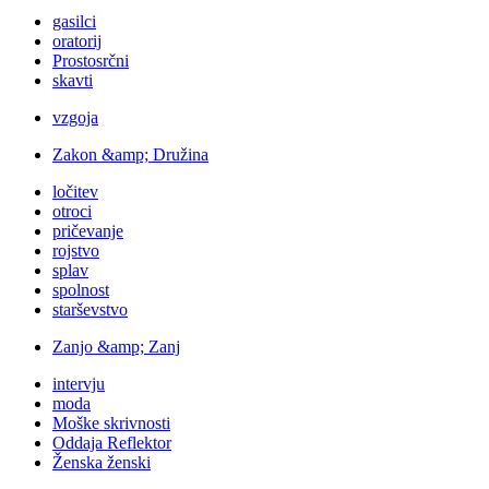
gasilci
oratorij
Prostosrčni
skavti
vzgoja
Zakon &amp; Družina
ločitev
otroci
pričevanje
rojstvo
splav
spolnost
starševstvo
Zanjo &amp; Zanj
intervju
moda
Moške skrivnosti
Oddaja Reflektor
Ženska ženski