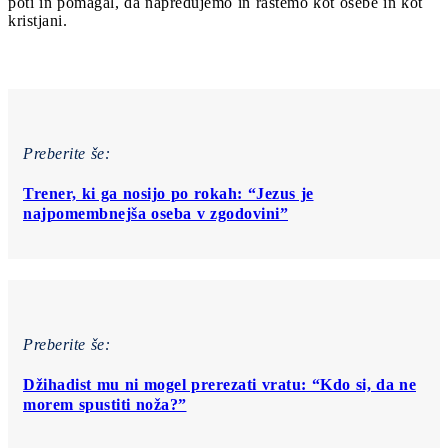
poti in pomagal, da napredujemo in rastemo kot osebe in kot
kristjani.
Preberite še:
Trener, ki ga nosijo po rokah: “Jezus je
najpomembnejša oseba v zgodovini”
Preberite še:
Džihadist mu ni mogel prerezati vratu: “Kdo si, da ne
morem spustiti noža?”