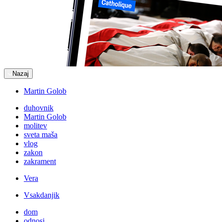
Nazaj
Martin Golob
duhovnik
Martin Golob
molitev
sveta maša
vlog
zakon
zakrament
Vera
Vsakdanjik
dom
odnosi