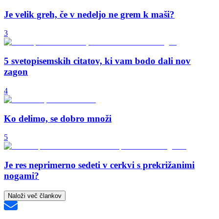
Je velik greh, če v nedeljo ne grem k maši?
3
5 svetopisemskih citatov, ki vam bodo dali nov
zagon
4
Ko delimo, se dobro množi
5
Je res neprimerno sedeti v cerkvi s prekrižanimi
nogami?
Naloži več člankov