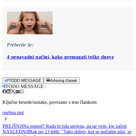
Preberite še:
4 nenavadni načini, kako premagati težke dneve
TODO MESSAGE
Arhiviraj članek
TODO MESSAGE
:
Ključne besede/oznake, povezane s tem člankom:
osebna rast
PREJŠNJI
Na pomoč! Rada bi bila urejena, pa ne vem, kje začeti
NASLEDNJI
Rak pri 23 letih: "Tako dobro, kot se počutim zdaj, se