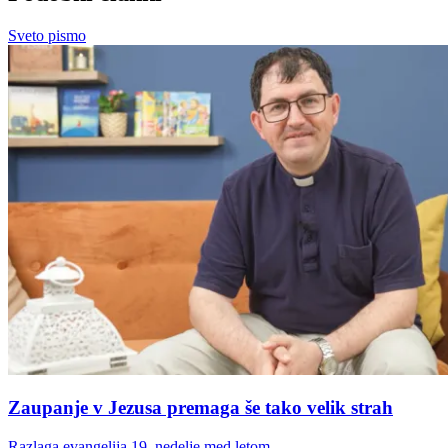
Sveto pismo
Zaupanje v Jezusa premaga še tako velik strah
Razlaga evangelija 19. nedelje med letom