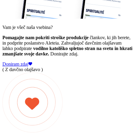
Vam je všeč naša vsebina?
Pomagajte nam pokriti stroške produkcije
člankov, ki jih berete,
in podprite poslanstvo Aleteia. Zahvaljujoč davčnim olajšavam
lahko podpirate
vodilno katoliško spletno stran na svetu in hkrati
zmanjšate svoje davke.
Donirajte zdaj.
Doniram zdaj
( Z davčno olajšavo )