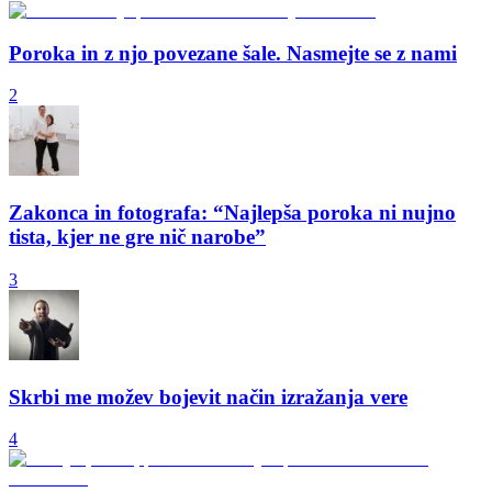
Poroka in z njo povezane šale. Nasmejte se z nami
2
Zakonca in fotografa: “Najlepša poroka ni nujno
tista, kjer ne gre nič narobe”
3
Skrbi me možev bojevit način izražanja vere
4