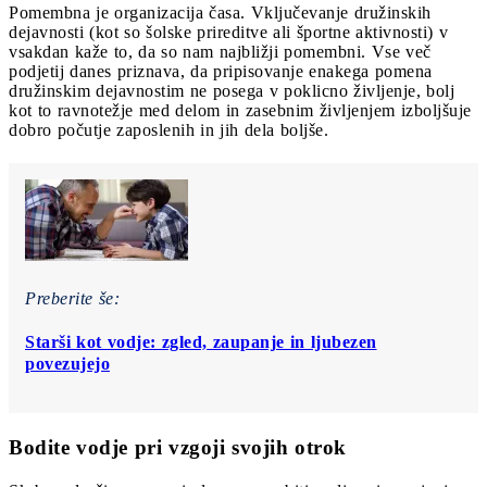
Pomembna je organizacija časa. Vključevanje družinskih
dejavnosti (kot so šolske prireditve ali športne aktivnosti) v
vsakdan kaže to, da so nam najbližji pomembni. Vse več
podjetij danes priznava, da pripisovanje enakega pomena
družinskim dejavnostim ne posega v poklicno življenje, bolj
kot to ravnotežje med delom in zasebnim življenjem izboljšuje
dobro počutje zaposlenih in jih dela boljše.
Preberite še:
Starši kot vodje: zgled, zaupanje in ljubezen
povezujejo
Bodite vodje pri vzgoji svojih otrok