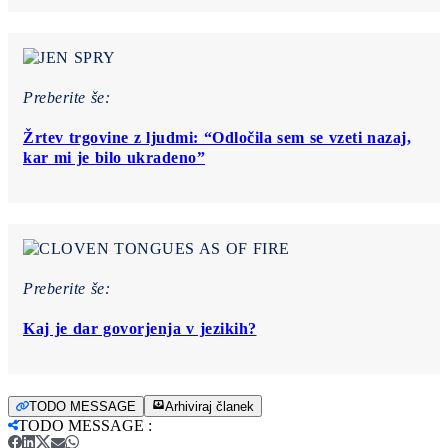
Preberite še:
Žrtev trgovine z ljudmi: “Odločila sem se vzeti nazaj,
kar mi je bilo ukradeno”
Preberite še:
Kaj je dar govorjenja v jezikih?
TODO MESSAGE
Arhiviraj članek
TODO MESSAGE
: