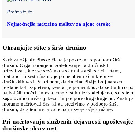
Preberite še:
Najmočnejša materina molitev za njene otroke
Ohranjajte stike s širšo družino
Skrb za ožje družinske člane je povezana s podporo širši
družini. Organiziranje in sodelovanje na družinskih
prireditvah, kjer se srečamo s starimi starši, strici, tetami,
bratranci in sestričnami, je pomemben način krepitve
družinskih vezi. V primeru, da družine živijo bolj narazen,
postane bolj zapleteno, vendar je pomembno, da se trudimo po
najboljših močeh in ostanemo v stiku ter sodelujemo, saj s tem
zagotovimo mrežo ljubezni in podpore drug drugemu. Znati pa
moramo načrtovati čas, ki ga preživimo v podporo širši
družini, da s tem ne bi zanemarili svoje ožje družine.
Pri načrtovanju službenih dejavnosti upoštevajte
družinske obveznosti