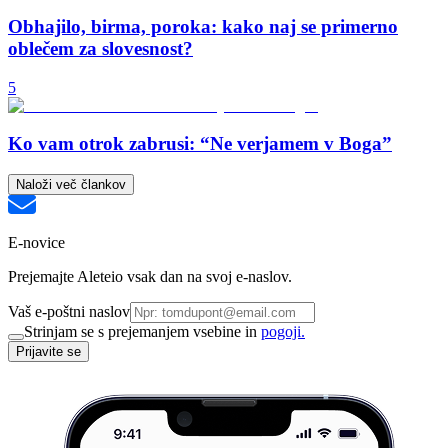
Obhajilo, birma, poroka: kako naj se primerno
oblečem za slovesnost?
5
Ko vam otrok zabrusi: “Ne verjamem v Boga”
Naloži več člankov
E-novice
Prejemajte Aleteio vsak dan na svoj e-naslov.
Vaš e-poštni naslov
Strinjam se s prejemanjem vsebine in
pogoji.
Prijavite se