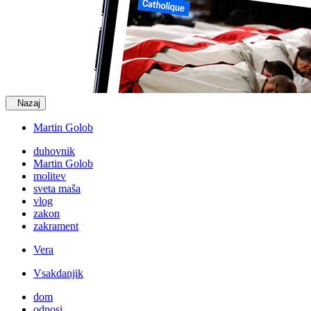
Nazaj
Martin Golob
duhovnik
Martin Golob
molitev
sveta maša
vlog
zakon
zakrament
Vera
Vsakdanjik
dom
odnosi