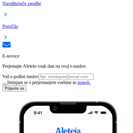
Navdihujoče zgodbe
Poročilo
E-novice
Prejemajte Aleteio vsak dan na svoj e-naslov.
Vaš e-poštni naslov
Strinjam se s prejemanjem vsebine in
pogoji.
Prijavite se