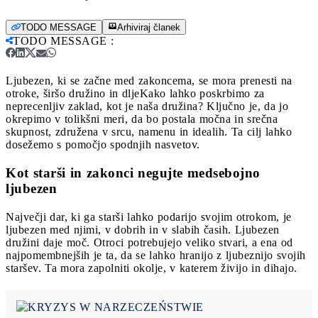
TODO MESSAGE
Arhiviraj članek
TODO MESSAGE
:
Ljubezen, ki se začne med zakoncema, se mora prenesti na
otroke, širšo družino in dlje
Kako lahko poskrbimo za
neprecenljiv zaklad, kot je naša družina? Ključno je, da jo
okrepimo v tolikšni meri, da bo postala močna in srečna
skupnost, združena v srcu, namenu in idealih. Ta cilj lahko
dosežemo s pomočjo spodnjih nasvetov.
Kot starši in zakonci negujte medsebojno
ljubezen
Največji dar, ki ga starši lahko podarijo svojim otrokom, je
ljubezen med njimi, v dobrih in v slabih časih. Ljubezen
družini daje moč. Otroci potrebujejo veliko stvari, a ena od
najpomembnejših je ta, da se lahko hranijo z ljubeznijo svojih
staršev. Ta mora zapolniti okolje, v katerem živijo in dihajo.