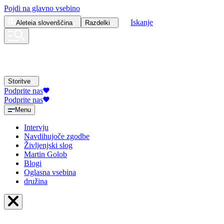
Pojdi na glavno vsebino
Iskanje
Aleteia
slovenščina
Razdelki
Storitve
Podprite nas
Podprite nas
Menu
Intervju
Navdihujoče zgodbe
Življenjski slog
Martin Golob
Blogi
Oglasna vsebina
družina