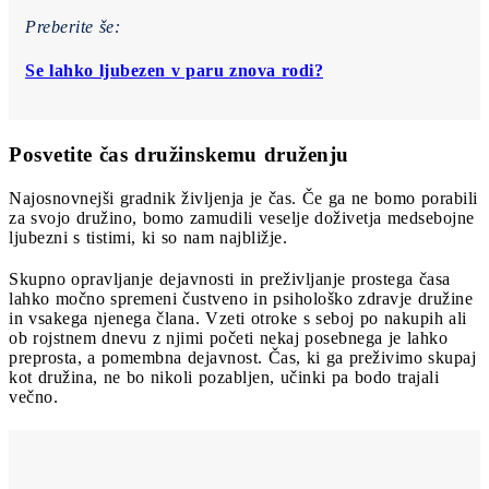
Preberite še:
Se lahko ljubezen v paru znova rodi?
Posvetite čas družinskemu druženju
Najosnovnejši gradnik življenja je čas. Če ga ne bomo porabili
za svojo družino, bomo zamudili veselje doživetja medsebojne
ljubezni s tistimi, ki so nam najbližje.
Skupno opravljanje dejavnosti in preživljanje prostega časa
lahko močno spremeni čustveno in psihološko zdravje družine
in vsakega njenega člana. Vzeti otroke s seboj po nakupih ali
ob rojstnem dnevu z njimi početi nekaj posebnega je lahko
preprosta, a pomembna dejavnost. Čas, ki ga preživimo skupaj
kot družina, ne bo nikoli pozabljen, učinki pa bodo trajali
večno.