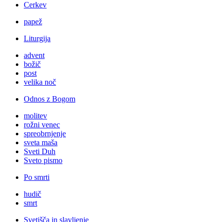
Cerkev
papež
Liturgija
advent
božič
post
velika noč
Odnos z Bogom
molitev
rožni venec
spreobrnjenje
sveta maša
Sveti Duh
Sveto pismo
Po smrti
hudič
smrt
Svetišča in slavljenje