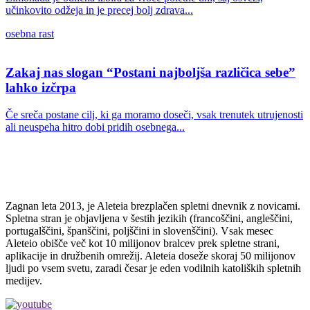
učinkovito odžeja in je precej bolj zdrava...
osebna rast
Zakaj nas slogan “Postani najboljša različica sebe”
lahko izčrpa
Če sreča postane cilj, ki ga moramo doseči, vsak trenutek utrujenosti
ali neuspeha hitro dobi pridih osebnega...
Zagnan leta 2013, je Aleteia brezplačen spletni dnevnik z novicami.
Spletna stran je objavljena v šestih jezikih (francoščini, angleščini,
portugalščini, španščini, poljščini in slovenščini). Vsak mesec
Aleteio obišče več kot 10 milijonov bralcev prek spletne strani,
aplikacije in družbenih omrežij. Aleteia doseže skoraj 50 milijonov
ljudi po vsem svetu, zaradi česar je eden vodilnih katoliških spletnih
medijev.