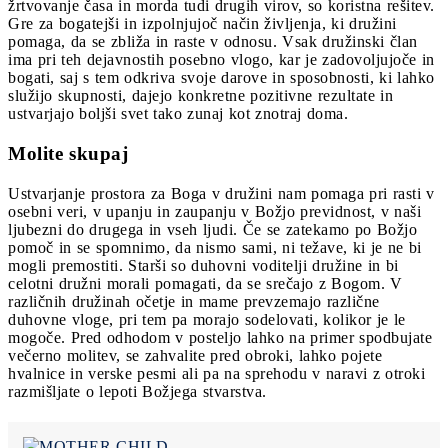
žrtvovanje časa in morda tudi drugih virov, so koristna rešitev.
Gre za bogatejši in izpolnjujoč način življenja, ki družini
pomaga, da se zbliža in raste v odnosu. Vsak družinski član
ima pri teh dejavnostih posebno vlogo, kar je zadovoljujoče in
bogati, saj s tem odkriva svoje darove in sposobnosti, ki lahko
služijo skupnosti, dajejo konkretne pozitivne rezultate in
ustvarjajo boljši svet tako zunaj kot znotraj doma.
Molite skupaj
Ustvarjanje prostora za Boga v družini nam pomaga pri rasti v
osebni veri, v upanju in zaupanju v Božjo previdnost, v naši
ljubezni do drugega in vseh ljudi. Če se zatekamo po Božjo
pomoč in se spomnimo, da nismo sami, ni težave, ki je ne bi
mogli premostiti. Starši so duhovni voditelji družine in bi
celotni družni morali pomagati, da se srečajo z Bogom. V
različnih družinah očetje in mame prevzemajo različne
duhovne vloge, pri tem pa morajo sodelovati, kolikor je le
mogoče. Pred odhodom v posteljo lahko na primer spodbujate
večerno molitev, se zahvalite pred obroki, lahko pojete
hvalnice in verske pesmi ali pa na sprehodu v naravi z otroki
razmišljate o lepoti Božjega stvarstva.