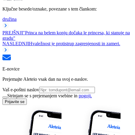
Ključne besede/oznake, povezane s tem člankom:
družina
PREJŠNJI
"Princa na belem konju dočaka le princesa, ki stanuje na
gradu"
NASLEDNJI
Hvaležnost je protistrup zagrenjenosti in zameri.
E-novice
Prejemajte Aleteio vsak dan na svoj e-naslov.
Vaš e-poštni naslov
Strinjam se s prejemanjem vsebine in
pogoji.
Prijavite se