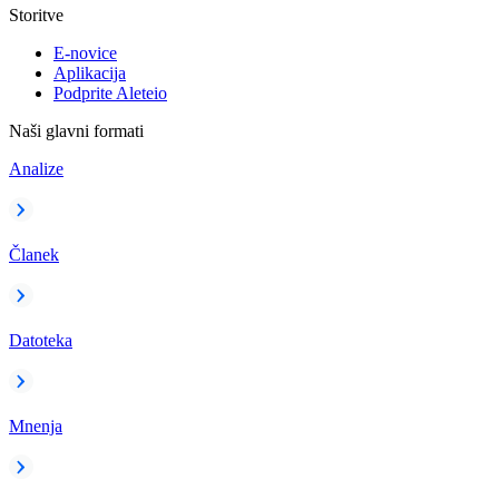
Storitve
E-novice
Aplikacija
Podprite Aleteio
Naši glavni formati
Analize
Članek
Datoteka
Mnenja