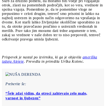
Skrb za družino pomeni, da moramo biti vodje pri vzgajanju
otrok, zlasti na pomembnih področjih, kot so vera, vrednote in
spolna vzgoja. Pomembno je, da te pomembne vloge ne
prepustimo v celoti drugim, temveč smo prisotni in lahko na
najbolj ustrezen in popoln način odgovorimo na vprašanja in
dvome. Kot starši lahko življenjske okoliščine uporabimo za
to, da otroke pravočasno poučimo o ustreznih vrednotah in
merilih. Prav tako jim moramo dati trdne argumente o tem,
zakaj so vrednote v naše dobro ter to niso prepovedi, temveč
odkrivanje pravega smisla ljubezni.
Prispevek je nastal po izvirniku, ki ga je objavila
ameriška
izdaja Aleteie
. Prevedla in priredila Urška Kolenc.
Preberite še:
“Šele zdaj vidim, da otroci zahtevajo zelo malo,
varnost in ljubezen”