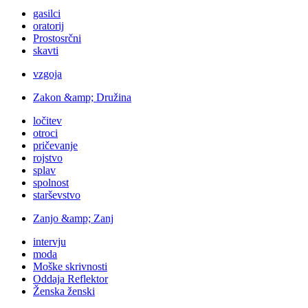
gasilci
oratorij
Prostosrčni
skavti
vzgoja
Zakon &amp; Družina
ločitev
otroci
pričevanje
rojstvo
splav
spolnost
starševstvo
Zanjo &amp; Zanj
intervju
moda
Moške skrivnosti
Oddaja Reflektor
Ženska ženski