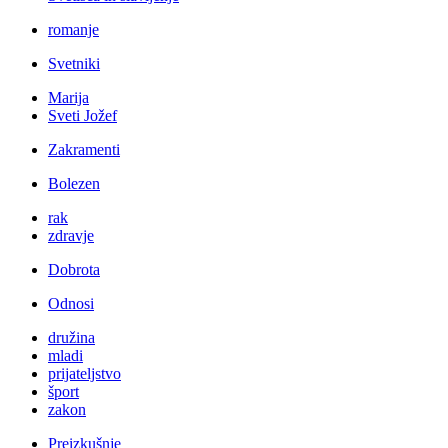
romanje
Svetniki
Marija
Sveti Jožef
Zakramenti
Bolezen
rak
zdravje
Dobrota
Odnosi
družina
mladi
prijateljstvo
šport
zakon
Preizkušnje