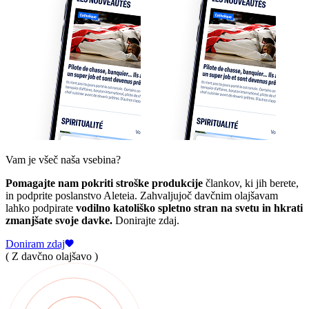
Vam je všeč naša vsebina?
Pomagajte nam pokriti stroške produkcije
člankov, ki jih berete,
in podprite poslanstvo Aleteia. Zahvaljujoč davčnim olajšavam
lahko podpirate
vodilno katoliško spletno stran na svetu in hkrati
zmanjšate svoje davke.
Donirajte zdaj.
Doniram zdaj
( Z davčno olajšavo )