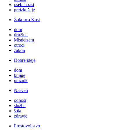
osebna rast
preizkušnje
Zakonca Kosi
dom
družina
Misticizem
otroci
zakon
Dobre ideje
dom
knjige
praznik
Nasveti
odnosi
služba
šola
zdravje
Prostovoljstvo