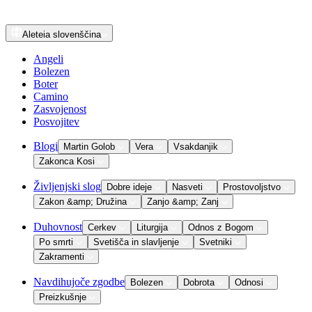
Aleteia
slovenščina
Angeli
Bolezen
Boter
Camino
Zasvojenost
Posvojitev
Blogi
Martin Golob
Vera
Vsakdanjik
Zakonca Kosi
Življenjski slog
Dobre ideje
Nasveti
Prostovoljstvo
Zakon &amp; Družina
Zanjo &amp; Zanj
Duhovnost
Cerkev
Liturgija
Odnos z Bogom
Po smrti
Svetišča in slavljenje
Svetniki
Zakramenti
Navdihujoče zgodbe
Bolezen
Dobrota
Odnosi
Preizkušnje