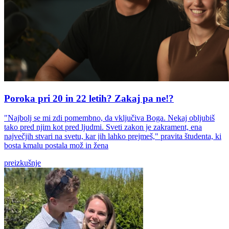
Poroka pri 20 in 22 letih? Zakaj pa ne!?
"Najbolj se mi zdi pomembno, da vključiva Boga. Nekaj obljubiš
tako pred njim kot pred ljudmi. Sveti zakon je zakrament, ena
največjih stvari na svetu, kar jih lahko prejmeš," pravita študenta, ki
bosta kmalu postala mož in žena
preizkušnje