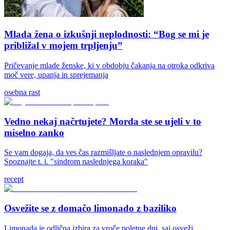
Mlada žena o izkušnji neplodnosti: “Bog se mi je
približal v mojem trpljenju”
Pričevanje mlade ženske, ki v obdobju čakanja na otroka odkriva
moč vere, upanja in sprejemanja
osebna rast
Vedno nekaj načrtujete? Morda ste se ujeli v to
miselno zanko
Se vam dogaja, da ves čas razmišljate o naslednjem opravilu?
Spoznajte t. i. "sindrom naslednjega koraka"
recept
Osvežite se z domačo limonado z baziliko
Limonada je odlična izbira za vroče poletne dni, saj osveži,