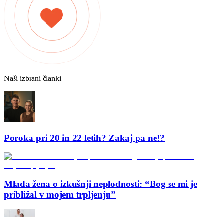
Naši izbrani članki
Poroka pri 20 in 22 letih? Zakaj pa ne!?
Mlada žena o izkušnji neplodnosti: “Bog se mi je
približal v mojem trpljenju”