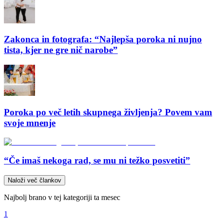
Zakonca in fotografa: “Najlepša poroka ni nujno
tista, kjer ne gre nič narobe”
Poroka po več letih skupnega življenja? Povem vam
svoje mnenje
“Če imaš nekoga rad, se mu ni težko posvetiti”
Naloži več člankov
Najbolj brano v tej kategoriji ta mesec
1