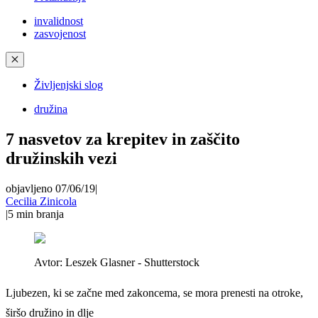
invalidnost
zasvojenost
✕
Življenjski slog
družina
7 nasvetov za krepitev in zaščito
družinskih vezi
objavljeno 07/06/19
|
Cecilia Zinicola
|
5
min branja
Avtor:
Leszek Glasner - Shutterstock
Ljubezen, ki se začne med zakoncema, se mora prenesti na otroke,
širšo družino in dlje