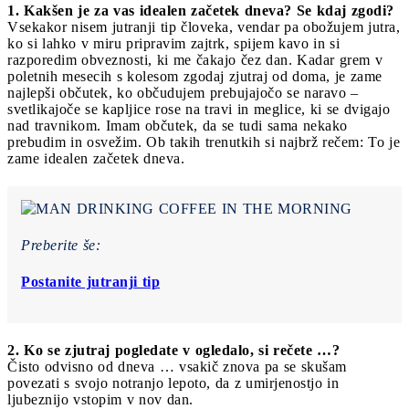
1. Kakšen je za vas idealen začetek dneva? Se kdaj zgodi?
Vsekakor nisem jutranji tip človeka, vendar pa obožujem jutra,
ko si lahko v miru pripravim zajtrk, spijem kavo in si
razporedim obveznosti, ki me čakajo čez dan. Kadar grem v
poletnih mesecih s kolesom zgodaj zjutraj od doma, je zame
najlepši občutek, ko občudujem prebujajočo se naravo –
svetlikajoče se kapljice rose na travi in meglice, ki se dvigajo
nad travnikom. Imam občutek, da se tudi sama nekako
prebudim in osvežim. Ob takih trenutkih si najbrž rečem: To je
zame idealen začetek dneva.
Preberite še:
Postanite jutranji tip
2. Ko se zjutraj pogledate v ogledalo, si rečete …?
Čisto odvisno od dneva … vsakič znova pa se skušam
povezati s svojo notranjo lepoto, da z umirjenostjo in
ljubeznijo vstopim v nov dan.