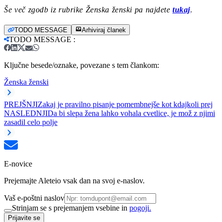
Še več zgodb iz rubrike Ženska ženski pa najdete
tukaj
.
TODO MESSAGE
Arhiviraj članek
TODO MESSAGE
:
Ključne besede/oznake, povezane s tem člankom:
Ženska ženski
PREJŠNJI
Zakaj je pravilno pisanje pomembnejše kot kdajkoli prej
NASLEDNJI
Da bi slepa žena lahko vohala cvetlice, je mož z njimi
zasadil celo polje
E-novice
Prejemajte Aleteio vsak dan na svoj e-naslov.
Vaš e-poštni naslov
Strinjam se s prejemanjem vsebine in
pogoji.
Prijavite se