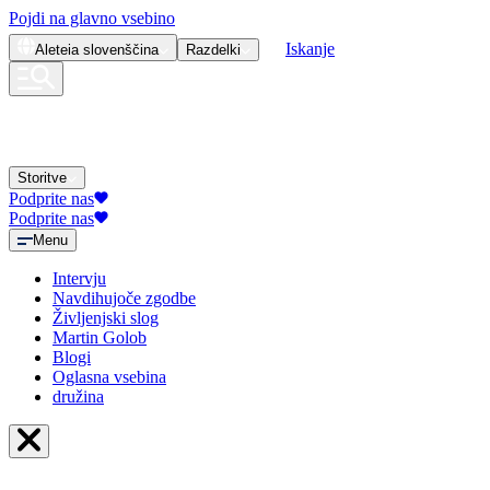
Pojdi na glavno vsebino
Iskanje
Aleteia
slovenščina
Razdelki
Storitve
Podprite nas
Podprite nas
Menu
Intervju
Navdihujoče zgodbe
Življenjski slog
Martin Golob
Blogi
Oglasna vsebina
družina