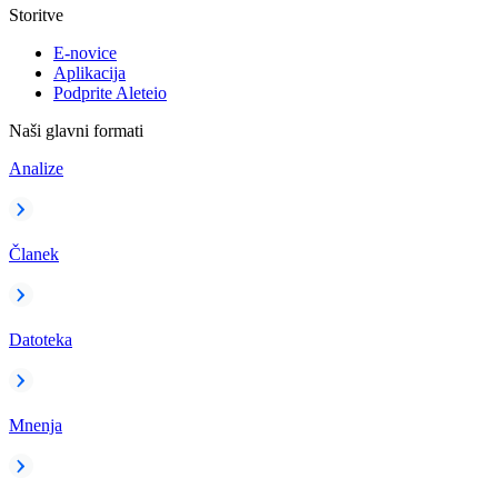
Storitve
E-novice
Aplikacija
Podprite Aleteio
Naši glavni formati
Analize
Članek
Datoteka
Mnenja