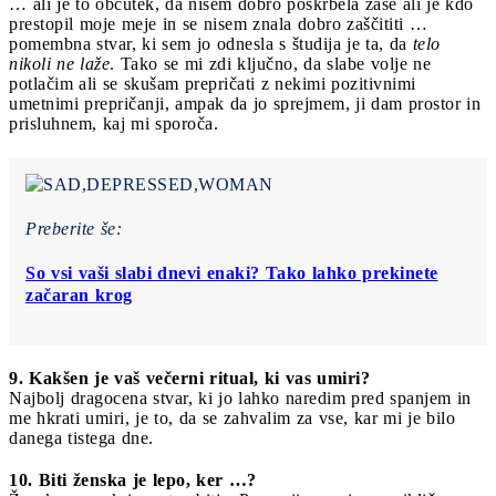
… ali je to občutek, da nisem dobro poskrbela zase ali je kdo
prestopil moje meje in se nisem znala dobro zaščititi …
pomembna stvar, ki sem jo odnesla s študija je ta, da
telo
nikoli ne laže
. Tako se mi zdi ključno, da slabe volje ne
potlačim ali se skušam prepričati z nekimi pozitivnimi
umetnimi prepričanji, ampak da jo sprejmem, ji dam prostor in
prisluhnem, kaj mi sporoča.
Preberite še:
So vsi vaši slabi dnevi enaki? Tako lahko prekinete
začaran krog
9. Kakšen je vaš večerni ritual, ki vas umiri?
Najbolj dragocena stvar, ki jo lahko naredim pred spanjem in
me hkrati umiri, je to, da se zahvalim za vse, kar mi je bilo
danega tistega dne.
10. Biti ženska je lepo, ker …?