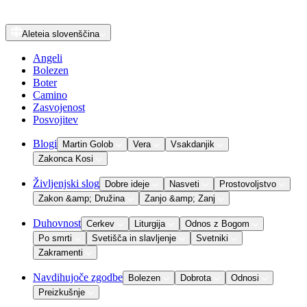
Aleteia
slovenščina
Angeli
Bolezen
Boter
Camino
Zasvojenost
Posvojitev
Blogi
Martin Golob
Vera
Vsakdanjik
Zakonca Kosi
Življenjski slog
Dobre ideje
Nasveti
Prostovoljstvo
Zakon &amp; Družina
Zanjo &amp; Zanj
Duhovnost
Cerkev
Liturgija
Odnos z Bogom
Po smrti
Svetišča in slavljenje
Svetniki
Zakramenti
Navdihujoče zgodbe
Bolezen
Dobrota
Odnosi
Preizkušnje