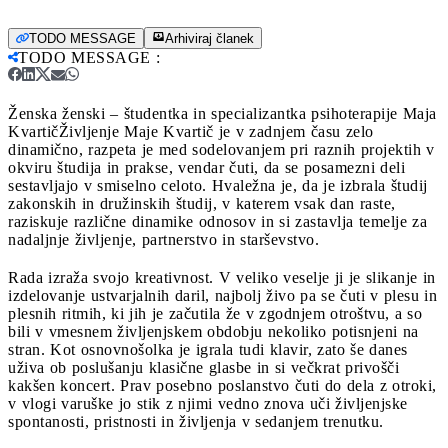
TODO MESSAGE
Arhiviraj članek
TODO MESSAGE
:
Ženska ženski – študentka in specializantka psihoterapije Maja
Kvartič
Življenje Maje Kvartič je v zadnjem času zelo
dinamično, razpeta je med sodelovanjem pri raznih projektih v
okviru študija in prakse, vendar čuti, da se posamezni deli
sestavljajo v smiselno celoto. Hvaležna je, da je izbrala študij
zakonskih in družinskih študij, v katerem vsak dan raste,
raziskuje različne dinamike odnosov in si zastavlja temelje za
nadaljnje življenje, partnerstvo in starševstvo.
Rada izraža svojo kreativnost. V veliko veselje ji je slikanje in
izdelovanje ustvarjalnih daril, najbolj živo pa se čuti v plesu in
plesnih ritmih, ki jih je začutila že v zgodnjem otroštvu, a so
bili v vmesnem življenjskem obdobju nekoliko potisnjeni na
stran. Kot osnovnošolka je igrala tudi klavir, zato še danes
uživa ob poslušanju klasične glasbe in si večkrat privošči
kakšen koncert. Prav posebno poslanstvo čuti do dela z otroki,
v vlogi varuške jo stik z njimi vedno znova uči življenjske
spontanosti, pristnosti in življenja v sedanjem trenutku.