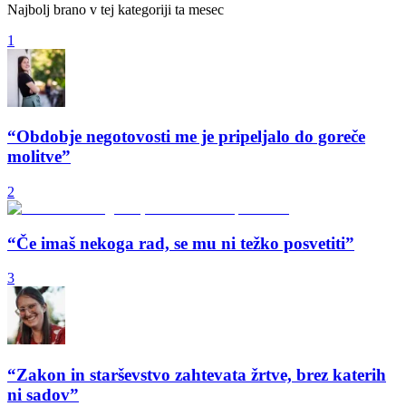
Najbolj brano v tej kategoriji ta mesec
1
“Obdobje negotovosti me je pripeljalo do goreče
molitve”
2
“Če imaš nekoga rad, se mu ni težko posvetiti”
3
“Zakon in starševstvo zahtevata žrtve, brez katerih
ni sadov”