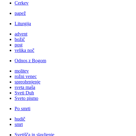
Cerkev
papež
Liturgija
advent
božič
post
velika noč
Odnos z Bogom
molitev
rožni venec
spreobrnjenje
sveta maša
Sveti Duh
Sveto pismo
Po smrti
hudič
smrt
Svetišča in slavljenje