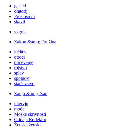
gasilci
oratorij
Prostosrčni
skavti
vzgoja
Zakon &amp; Družina
ločitev
otroci
pričevanje
rojstvo
splav
spolnost
starševstvo
Zanjo &amp; Zanj
intervju
moda
Moške skrivnosti
Oddaja Reflektor
Ženska ženski