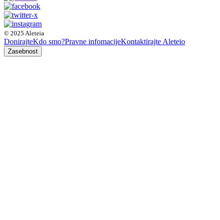
© 2025 Aleteia
Donirajte
Kdo smo?
Pravne infomacije
Kontaktirajte Aleteio
Zasebnost