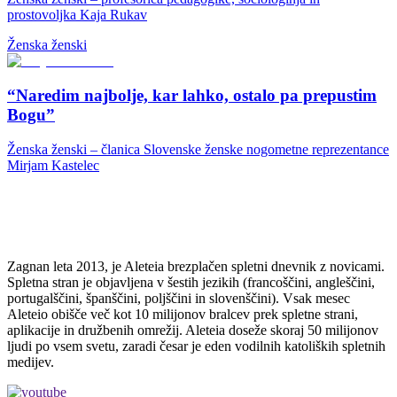
prostovoljka Kaja Rukav
Ženska ženski
“Naredim najbolje, kar lahko, ostalo pa prepustim
Bogu”
Ženska ženski – članica Slovenske ženske nogometne reprezentance
Mirjam Kastelec
Zagnan leta 2013, je Aleteia brezplačen spletni dnevnik z novicami.
Spletna stran je objavljena v šestih jezikih (francoščini, angleščini,
portugalščini, španščini, poljščini in slovenščini). Vsak mesec
Aleteio obišče več kot 10 milijonov bralcev prek spletne strani,
aplikacije in družbenih omrežij. Aleteia doseže skoraj 50 milijonov
ljudi po vsem svetu, zaradi česar je eden vodilnih katoliških spletnih
medijev.