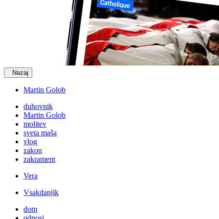
Nazaj
Martin Golob
duhovnik
Martin Golob
molitev
sveta maša
vlog
zakon
zakrament
Vera
Vsakdanjik
dom
odnosi