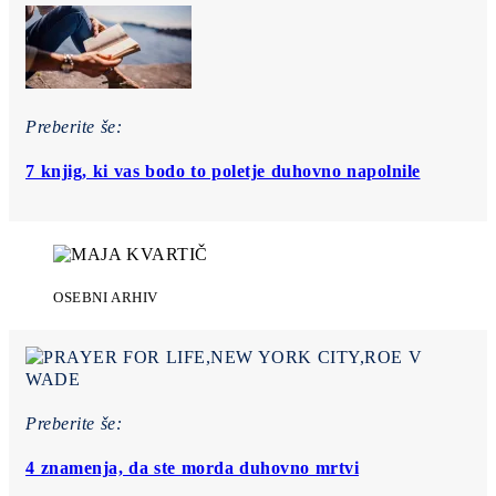
Preberite še:
7 knjig, ki vas bodo to poletje duhovno napolnile
OSEBNI ARHIV
Preberite še:
4 znamenja, da ste morda duhovno mrtvi