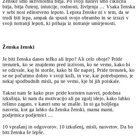
Ženske smo skrivnostna bitja. Po svoji naravi smo ciklična
bitja, bitja čutenj, intuicije, rodnosti, življenja … Vsaka ženska
v sebi nosi edinstveno lepoto. Lepota ženske ni v tem, da se
trudi biti lepa, ampak da spusti svojo obrambo in se izrazi v
svoji notranji lepoti, ki prihaja iz notranje umirjenosti.
Ženska ženski
Je biti ženska danes težko ali lepo? Ali celo oboje? Pride
trenutek, ko se znajdemo pred izzivom, ko ne vemo, kako bi
se odzvale, kaj bi storile, kako bi šle naprej. Pride trenutek, ko
se ne počutimo dobro v svoji koži, in vse, kar potrebujemo, je
nekaj spodbudnih misli, pa ne vemo, kje bi jih poiskale.
Takrat nam še kako prav pride koristen nasvet, podobna
izkušnja, ki nam da motivacijo ali pa zgolj idejo, kako lahko
rešimo zagato, v kateri smo se znašle. In ni ga boljšega
nasveta, kot ga lahko da ženska ženski, mama mami,
podjetnica podjetnici …
10 vprašanj in odgovorov. 10 izkušenj, misli, nasvetov. Da bo
biti ženska še lepše.