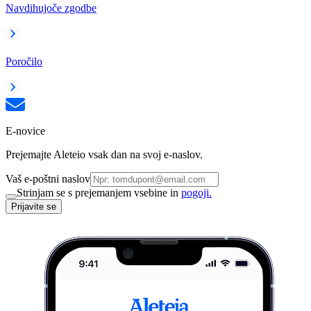
Navdihujoče zgodbe
Poročilo
E-novice
Prejemajte Aleteio vsak dan na svoj e-naslov.
Vaš e-poštni naslov
Strinjam se s prejemanjem vsebine in
pogoji.
Prijavite se