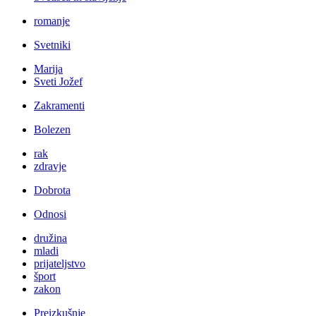
romanje
Svetniki
Marija
Sveti Jožef
Zakramenti
Bolezen
rak
zdravje
Dobrota
Odnosi
družina
mladi
prijateljstvo
šport
zakon
Preizkušnje