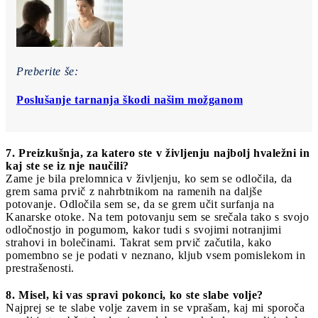
Preberite še:
Poslušanje tarnanja škodi našim možganom
7. Preizkušnja, za katero ste v življenju najbolj hvaležni in
kaj ste se iz nje naučili?
Zame je bila prelomnica v življenju, ko sem se odločila, da
grem sama prvič z nahrbtnikom na ramenih na daljše
potovanje. Odločila sem se, da se grem učit surfanja na
Kanarske otoke. Na tem potovanju sem se srečala tako s svojo
odločnostjo in pogumom, kakor tudi s svojimi notranjimi
strahovi in bolečinami. Takrat sem prvič začutila, kako
pomembno se je podati v neznano, kljub vsem pomislekom in
prestrašenosti.
8. Misel, ki vas spravi pokonci, ko ste slabe volje?
Najprej se te slabe volje zavem in se vprašam, kaj mi sporoča