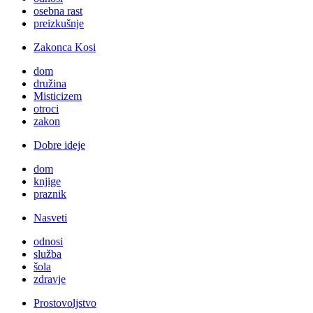
osebna rast
preizkušnje
Zakonca Kosi
dom
družina
Misticizem
otroci
zakon
Dobre ideje
dom
knjige
praznik
Nasveti
odnosi
služba
šola
zdravje
Prostovoljstvo