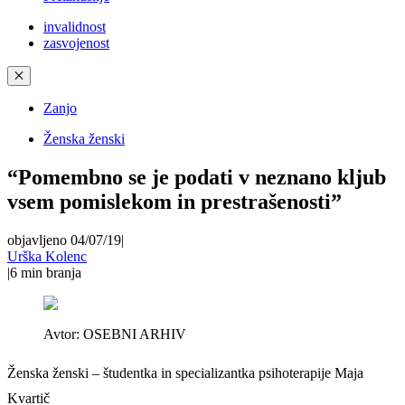
invalidnost
zasvojenost
✕
Zanjo
Ženska ženski
“Pomembno se je podati v neznano kljub
vsem pomislekom in prestrašenosti”
objavljeno 04/07/19
|
Urška Kolenc
|
6
min branja
Avtor:
OSEBNI ARHIV
Ženska ženski – študentka in specializantka psihoterapije Maja
Kvartič