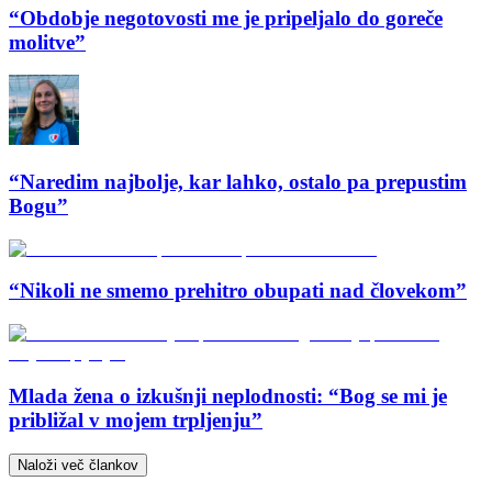
“Obdobje negotovosti me je pripeljalo do goreče
molitve”
“Naredim najbolje, kar lahko, ostalo pa prepustim
Bogu”
“Nikoli ne smemo prehitro obupati nad človekom”
Mlada žena o izkušnji neplodnosti: “Bog se mi je
približal v mojem trpljenju”
Naloži več člankov