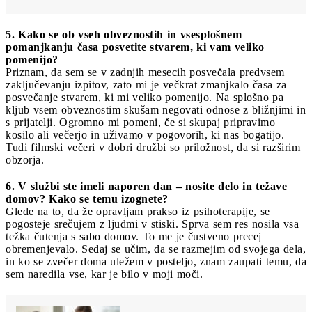
5. Kako se ob vseh obveznostih in vsesplošnem
pomanjkanju časa posvetite stvarem, ki vam veliko
pomenijo?
Priznam, da sem se v zadnjih mesecih posvečala predvsem
zaključevanju izpitov, zato mi je večkrat zmanjkalo časa za
posvečanje stvarem, ki mi veliko pomenijo. Na splošno pa
kljub vsem obveznostim skušam negovati odnose z bližnjimi in
s prijatelji. Ogromno mi pomeni, če si skupaj pripravimo
kosilo ali večerjo in uživamo v pogovorih, ki nas bogatijo.
Tudi filmski večeri v dobri družbi so priložnost, da si razširim
obzorja.
6. V službi ste imeli naporen dan – nosite delo in težave
domov? Kako se temu izognete?
Glede na to, da že opravljam prakso iz psihoterapije, se
pogosteje srečujem z ljudmi v stiski. Sprva sem res nosila vsa
težka čutenja s sabo domov. To me je čustveno precej
obremenjevalo. Sedaj se učim, da se razmejim od svojega dela,
in ko se zvečer doma uležem v posteljo, znam zaupati temu, da
sem naredila vse, kar je bilo v moji moči.