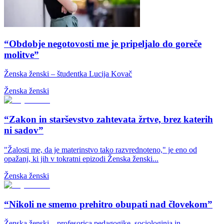
“Obdobje negotovosti me je pripeljalo do goreče
molitve”
Ženska ženski – študentka Lucija Kovač
Ženska ženski
“Zakon in starševstvo zahtevata žrtve, brez katerih
ni sadov”
"Žalosti me, da je materinstvo tako razvrednoteno," je eno od
opažanj, ki jih v tokratni epizodi Ženska ženski...
Ženska ženski
“Nikoli ne smemo prehitro obupati nad človekom”
Ženska ženski – profesorica pedagogike, sociologinja in