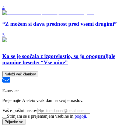
4
“Z možem si dava prednost pred vsemi drugimi”
5
Ko se je soočala z izgorelostjo, so jo opogumljale
mamine besede: “Vse mine”
Naloži več člankov
E-novice
Prejemajte Aleteio vsak dan na svoj e-naslov.
Vaš e-poštni naslov
Strinjam se s prejemanjem vsebine in
pogoji.
Prijavite se