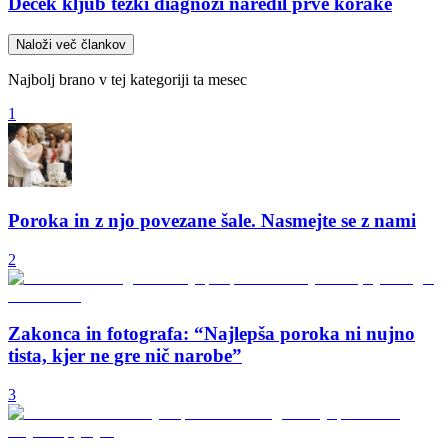
Deček kljub težki diagnozi naredil prve korake
Naloži več člankov
Najbolj brano v tej kategoriji ta mesec
1
Poroka in z njo povezane šale. Nasmejte se z nami
2
Zakonca in fotografa: “Najlepša poroka ni nujno
tista, kjer ne gre nič narobe”
3