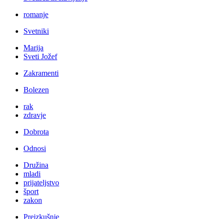
romanje
Svetniki
Marija
Sveti Jožef
Zakramenti
Bolezen
rak
zdravje
Dobrota
Odnosi
Družina
mladi
prijateljstvo
šport
zakon
Preizkušnje