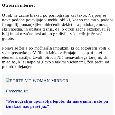
Otroci in internet
Otrok ne začne brskati po pornografiji kar takoj. Najprej se
nove podobe pojavljajo v mehki obliki, kot so recimo v podobi
fotografij pomanjkljivo oblečenih deklet. Ta podoba je nova,
skrivnostna, in obstaja težnja, da jo otrok začne raziskovati še
bolj in tako začne brskati po gradivih, v katerih je že več
golote.
Pojavi se želja po močnejših impulzih, ki od fotografij vodi k
videoposnetkom. V filmih lahko začenjajo nastopati novi
elementi: nasilje, živali, otroci. Nič nenavadnega torej ni, da
mladina, ki si napolni glavo s takimi vsebinami, želi preiti od
podob k dejanjem.
Preberite še:
“Pornografija uporablja lepoto, da nas ujame, nato pa
iznakazi naš pravi jaz”