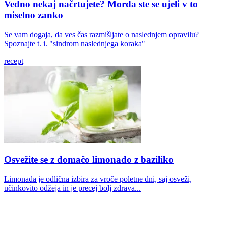
Vedno nekaj načrtujete? Morda ste se ujeli v to
miselno zanko
Se vam dogaja, da ves čas razmišljate o naslednjem opravilu?
Spoznajte t. i. "sindrom naslednjega koraka"
recept
Osvežite se z domačo limonado z baziliko
Limonada je odlična izbira za vroče poletne dni, saj osveži,
učinkovito odžeja in je precej bolj zdrava...