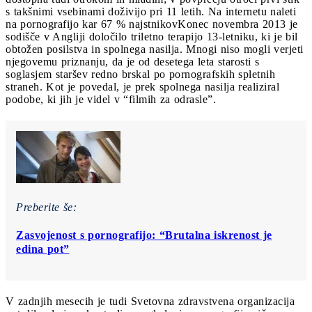
s takšnimi vsebinami doživijo pri 11 letih. Na internetu naleti
na pornografijo kar 67 % najstnikov
Konec novembra 2013 je
sodišče v Angliji določilo triletno terapijo 13-letniku, ki je bil
obtožen posilstva in spolnega nasilja. Mnogi niso mogli verjeti
njegovemu priznanju, da je od desetega leta starosti s
soglasjem staršev redno brskal po pornografskih spletnih
straneh. Kot je povedal, je prek spolnega nasilja realiziral
podobe, ki jih je videl v “filmih za odrasle”.
Preberite še:
Zasvojenost s pornografijo: “Brutalna iskrenost je
edina pot”
V zadnjih mesecih je tudi Svetovna zdravstvena organizacija