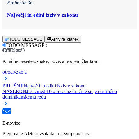
Preberite še:
Največji in edini izziv v zakonu
TODO MESSAGE
Arhiviraj članek
TODO MESSAGE
:
Ključne besede/oznake, povezane s tem člankom:
otroci
vzgoja
PREJŠNJI
Največji in edini izziv v zakonu
NASLEDNJI
7 izmed 10 otrok ene družine se je pridružilo
dominikanskemu redu
E-novice
Prejemajte Aleteio vsak dan na svoj e-naslov.