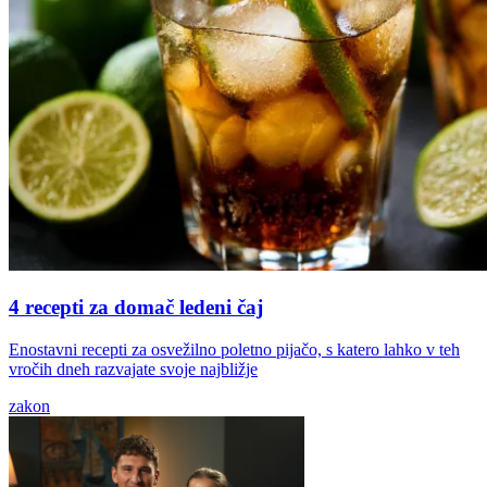
4 recepti za domač ledeni čaj
Enostavni recepti za osvežilno poletno pijačo, s katero lahko v teh
vročih dneh razvajate svoje najbližje
zakon