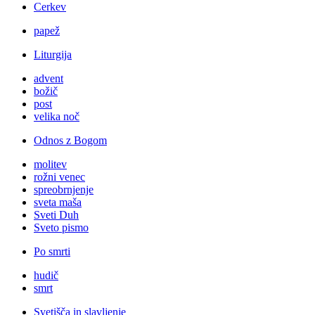
Cerkev
papež
Liturgija
advent
božič
post
velika noč
Odnos z Bogom
molitev
rožni venec
spreobrnjenje
sveta maša
Sveti Duh
Sveto pismo
Po smrti
hudič
smrt
Svetišča in slavljenje