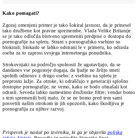
Kako pomagati?
Zgoraj omenjeni primer je tako šokiral javnost, da je prinesel
tako družbene kot pravne spremembe. Vlada Velike Britanije
se je tako odločila bistveno spremeniti predpise o dostopu do
pornografije na spletu. Strani s pornografsko vsebino so
blokirali; blokado se lahko odstrani le v primeru, ko odrasla
oseba za to zaprosi svojega internetnega ponudnika.
Strokovnjaki na področju spolnosti že ugotavljajo, da se
dandanes vse pogosteje dogaja, da ljudje ne želijo imeti
spolnih odnosov z drugo osebo: z vsebino na spletu je
preprosto lažje. Za otroke, ki odraščajo v generaciji splošno
dostopne pornografije, ne vemo, kako se bodo obnašali kot
odrasli. Seveda lahko namestimo družinske filtre; vendar bomo
s tem spremenili bolj malo, če se ne bomo pred tem sami
posvetili našim otrokom in jih opozorili, kako škodljiva je
pornografija za njihov razvoj.
Prispevek je nastal po izvirniku, ki ga je objavila
poljska
izdaja Aleteie
. Prevedla in priredila Veronika Snoj.