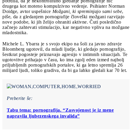
potrdila, da je nekontrolirano gledanje pornografije nič
drugega kot moteno kompulzivno vedenje. Psihiater Norman
Doidge, avtor uspešnice
Možgani, ki spreminjajo sami sebe
,
piše, da z gledanjem pornografije človeški možgani razvijajo
nove podobe, ki jih želijo ohraniti aktivne. Čuti posledično
začnejo zahtevati stimulacijo, kar negativno vpliva na možgane
mladostnika.
Michele L. Ybarra je s svojo ekipo na šoli za javno zdravje
Bloomberg ugotovil, da mladi ljudje, ki gledajo pornografijo,
šestkrat pogosteje priznavajo agresijo v intimnih situacijah. Te
ugotovitve prihajajo v času, ko ima zgolj eden izmed najbolj
priljubljenih pornografskih portalov, ki ga letno spremlja 26
milijard ljudi, toliko gradiva, da bi ga lahko gledali kar 70 let.
Preberite še:
Tabu tema: pornografija. “Zasvojenost je iz mene
napravila ljubezenskega invalida”