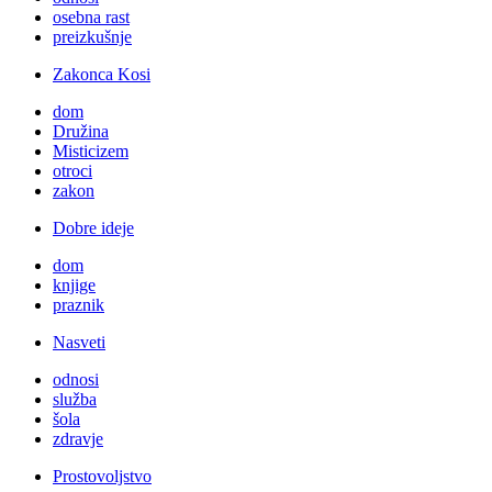
osebna rast
preizkušnje
Zakonca Kosi
dom
Družina
Misticizem
otroci
zakon
Dobre ideje
dom
knjige
praznik
Nasveti
odnosi
služba
šola
zdravje
Prostovoljstvo