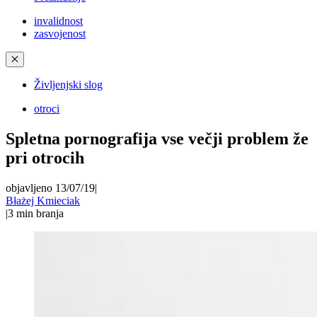
invalidnost
zasvojenost
✕
Življenjski slog
otroci
Spletna pornografija vse večji problem že
pri otrocih
objavljeno 13/07/19
|
Błażej Kmieciak
|
3
min branja