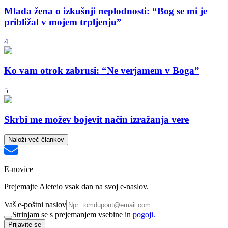
Mlada žena o izkušnji neplodnosti: “Bog se mi je
približal v mojem trpljenju”
4
Ko vam otrok zabrusi: “Ne verjamem v Boga”
5
Skrbi me možev bojevit način izražanja vere
Naloži več člankov
E-novice
Prejemajte Aleteio vsak dan na svoj e-naslov.
Vaš e-poštni naslov
Strinjam se s prejemanjem vsebine in
pogoji.
Prijavite se