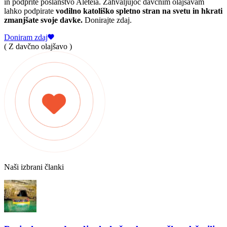
in podprite poslanstvo Aleteia. Zahvaljujoč davčnim olajšavam
lahko podpirate
vodilno katoliško spletno stran na svetu in hkrati
zmanjšate svoje davke.
Donirajte zdaj.
Doniram zdaj
( Z davčno olajšavo )
Naši izbrani članki