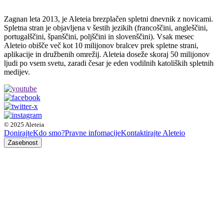
Zagnan leta 2013, je Aleteia brezplačen spletni dnevnik z novicami.
Spletna stran je objavljena v šestih jezikih (francoščini, angleščini,
portugalščini, španščini, poljščini in slovenščini). Vsak mesec
Aleteio obišče več kot 10 milijonov bralcev prek spletne strani,
aplikacije in družbenih omrežij. Aleteia doseže skoraj 50 milijonov
ljudi po vsem svetu, zaradi česar je eden vodilnih katoliških spletnih
medijev.
© 2025 Aleteia
Donirajte
Kdo smo?
Pravne infomacije
Kontaktirajte Aleteio
Zasebnost