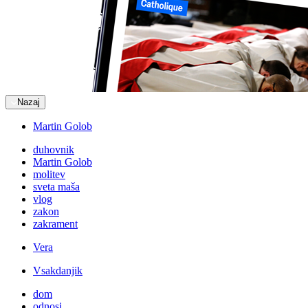
Nazaj
Martin Golob
duhovnik
Martin Golob
molitev
sveta maša
vlog
zakon
zakrament
Vera
Vsakdanjik
dom
odnosi