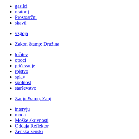
gasilci
oratorij
Prostosrčni
skavti
vzgoja
Zakon &amp; Družina
ločitev
otroci
pričevanje
rojstvo
splav
spolnost
starševstvo
Zanjo &amp; Zanj
intervju
moda
Moške skrivnosti
Oddaja Reflektor
Ženska ženski