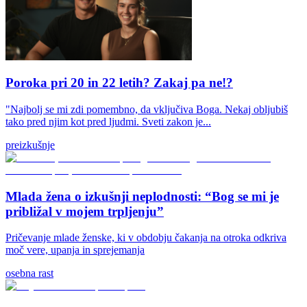
Poroka pri 20 in 22 letih? Zakaj pa ne!?
"Najbolj se mi zdi pomembno, da vključiva Boga. Nekaj obljubiš
tako pred njim kot pred ljudmi. Sveti zakon je...
preizkušnje
Mlada žena o izkušnji neplodnosti: “Bog se mi je
približal v mojem trpljenju”
Pričevanje mlade ženske, ki v obdobju čakanja na otroka odkriva
moč vere, upanja in sprejemanja
osebna rast