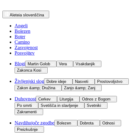
Aleteia
slovenščina
Angeli
Bolezen
Boter
Camino
Zasvojenost
Posvojitev
Blogi
Martin Golob
Vera
Vsakdanjik
Zakonca Kosi
Življenjski slog
Dobre ideje
Nasveti
Prostovoljstvo
Zakon &amp; Družina
Zanjo &amp; Zanj
Duhovnost
Cerkev
Liturgija
Odnos z Bogom
Po smrti
Svetišča in slavljenje
Svetniki
Zakramenti
Navdihujoče zgodbe
Bolezen
Dobrota
Odnosi
Preizkušnje