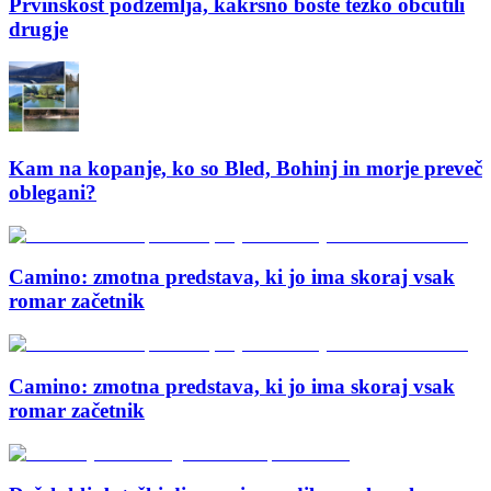
Prvinskost podzemlja, kakršno boste težko občutili
drugje
Kam na kopanje, ko so Bled, Bohinj in morje preveč
oblegani?
Camino: zmotna predstava, ki jo ima skoraj vsak
romar začetnik
Camino: zmotna predstava, ki jo ima skoraj vsak
romar začetnik