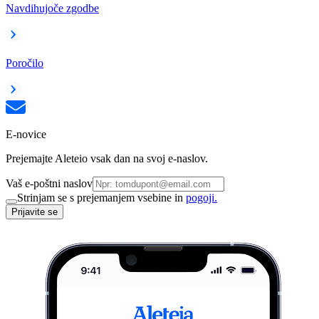
Navdihujoče zgodbe
Poročilo
E-novice
Prejemajte Aleteio vsak dan na svoj e-naslov.
Vaš e-poštni naslov
Strinjam se s prejemanjem vsebine in
pogoji.
Prijavite se