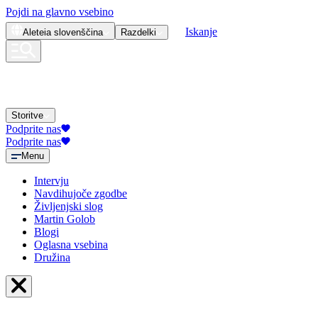
Pojdi na glavno vsebino
Iskanje
Aleteia
slovenščina
Razdelki
Storitve
Podprite nas
Podprite nas
Menu
Intervju
Navdihujoče zgodbe
Življenjski slog
Martin Golob
Blogi
Oglasna vsebina
Družina