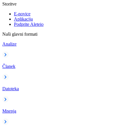
Storitve
E-novice
Aplikacija
Podprite Aleteio
Naši glavni formati
Analize
Članek
Datoteka
Mnenja