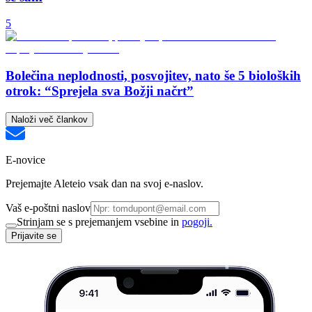
5
Bolečina neplodnosti, posvojitev, nato še 5 bioloških
otrok: “Sprejela sva Božji načrt”
Naloži več člankov
E-novice
Prejemajte Aleteio vsak dan na svoj e-naslov.
Vaš e-poštni naslov
Strinjam se s prejemanjem vsebine in
pogoji.
Prijavite se