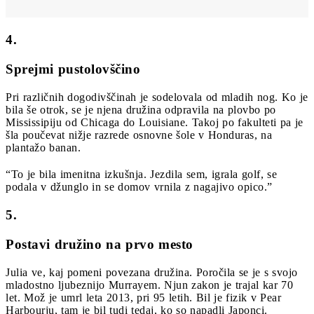
4.
Sprejmi pustolovščino
Pri različnih dogodivščinah je sodelovala od mladih nog. Ko je
bila še otrok, se je njena družina odpravila na plovbo po
Mississipiju od Chicaga do Louisiane. Takoj po fakulteti pa je
šla poučevat nižje razrede osnovne šole v Honduras, na
plantažo banan.
“To je bila imenitna izkušnja. Jezdila sem, igrala golf, se
podala v džunglo in se domov vrnila z nagajivo opico.”
5.
Postavi družino na prvo mesto
Julia ve, kaj pomeni povezana družina. Poročila se je s svojo
mladostno ljubeznijo Murrayem. Njun zakon je trajal kar 70
let. Mož je umrl leta 2013, pri 95 letih. Bil je fizik v Pear
Harbourju, tam je bil tudi tedaj, ko so napadli Japonci.