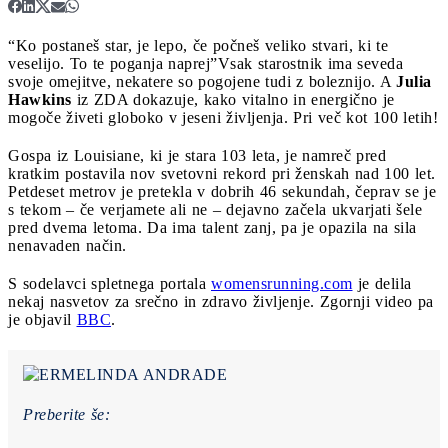
“Ko postaneš star, je lepo, če počneš veliko stvari, ki te
veselijo. To te poganja naprej”
Vsak starostnik ima seveda
svoje omejitve, nekatere so pogojene tudi z boleznijo. A
Julia
Hawkins
iz ZDA dokazuje, kako vitalno in energično je
mogoče živeti globoko v jeseni življenja. Pri več kot 100 letih!
Gospa iz Louisiane, ki je stara 103 leta, je namreč pred
kratkim postavila nov svetovni rekord pri ženskah nad 100 let.
Petdeset metrov je pretekla v dobrih 46 sekundah, čeprav se je
s tekom – če verjamete ali ne – dejavno začela ukvarjati šele
pred dvema letoma. Da ima talent zanj, pa je opazila na sila
nenavaden način.
S sodelavci spletnega portala
womensrunning.com
je delila
nekaj nasvetov za srečno in zdravo življenje. Zgornji video pa
je objavil
BBC
.
Preberite še: