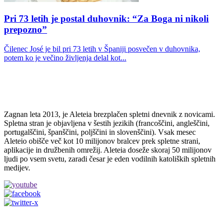
Pri 73 letih je postal duhovnik: “Za Boga ni nikoli
prepozno”
Čilenec José je bil pri 73 letih v Španiji posvečen v duhovnika,
potem ko je večino življenja delal kot...
Zagnan leta 2013, je Aleteia brezplačen spletni dnevnik z novicami.
Spletna stran je objavljena v šestih jezikih (francoščini, angleščini,
portugalščini, španščini, poljščini in slovenščini). Vsak mesec
Aleteio obišče več kot 10 milijonov bralcev prek spletne strani,
aplikacije in družbenih omrežij. Aleteia doseže skoraj 50 milijonov
ljudi po vsem svetu, zaradi česar je eden vodilnih katoliških spletnih
medijev.