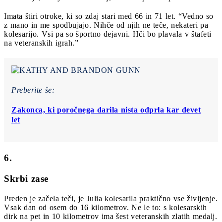
Imata štiri otroke, ki so zdaj stari med 66 in 71 let. “Vedno so
z mano in me spodbujajo. Nihče od njih ne teče, nekateri pa
kolesarijo. Vsi pa so športno dejavni. Hči bo plavala v štafeti
na veteranskih igrah.”
Preberite še:
Zakonca, ki poročnega darila nista odprla kar devet
let
6.
Skrbi zase
Preden je začela teči, je Julia kolesarila praktično vse življenje.
Vsak dan od osem do 16 kilometrov. Ne le to: s kolesarskih
dirk na pet in 10 kilometrov ima šest veteranskih zlatih medalj.