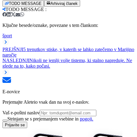
TODO MESSAGE
Arhiviraj članek
TODO MESSAGE
:
Ključne besede/oznake, povezane s tem člankom:
šport
PREJŠNJI
5 trenutkov stiske, v katerih se lahko zatečemo v Marijino
naročje
NASLEDNJI
Nikoli ne jemlji volje tistemu, ki stalno napreduje. Ne
glede na to, kako počasi.
E-novice
Prejemajte Aleteio vsak dan na svoj e-naslov.
Vaš e-poštni naslov
Strinjam se s prejemanjem vsebine in
pogoji.
Prijavite se