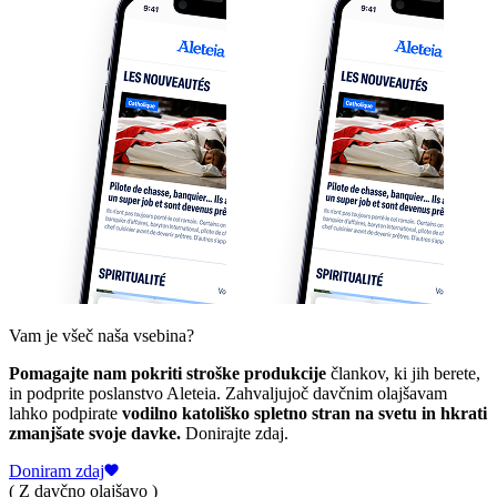
Vam je všeč naša vsebina?
Pomagajte nam pokriti stroške produkcije
člankov, ki jih berete,
in podprite poslanstvo Aleteia. Zahvaljujoč davčnim olajšavam
lahko podpirate
vodilno katoliško spletno stran na svetu in hkrati
zmanjšate svoje davke.
Donirajte zdaj.
Doniram zdaj
( Z davčno olajšavo )