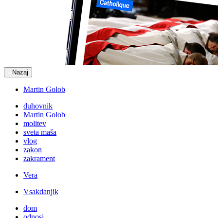
Nazaj
Martin Golob
duhovnik
Martin Golob
molitev
sveta maša
vlog
zakon
zakrament
Vera
Vsakdanjik
dom
odnosi