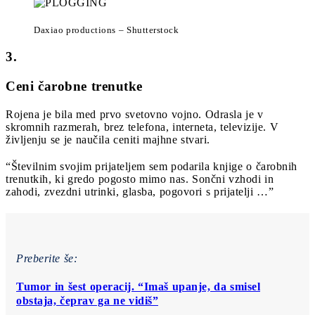
Daxiao productions – Shutterstock
3.
Ceni čarobne trenutke
Rojena je bila med prvo svetovno vojno. Odrasla je v
skromnih razmerah, brez telefona, interneta, televizije. V
življenju se je naučila ceniti majhne stvari.
“Številnim svojim prijateljem sem podarila knjige o čarobnih
trenutkih, ki gredo pogosto mimo nas. Sončni vzhodi in
zahodi, zvezdni utrinki, glasba, pogovori s prijatelji …”
Preberite še:
Tumor in šest operacij. “Imaš upanje, da smisel
obstaja, čeprav ga ne vidiš”