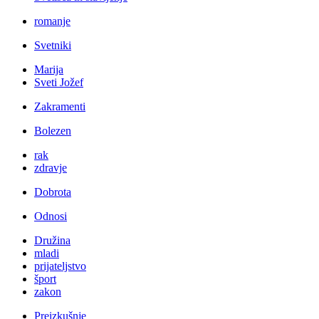
romanje
Svetniki
Marija
Sveti Jožef
Zakramenti
Bolezen
rak
zdravje
Dobrota
Odnosi
Družina
mladi
prijateljstvo
šport
zakon
Preizkušnje