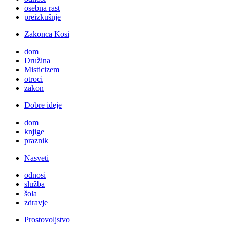
osebna rast
preizkušnje
Zakonca Kosi
dom
Družina
Misticizem
otroci
zakon
Dobre ideje
dom
knjige
praznik
Nasveti
odnosi
služba
šola
zdravje
Prostovoljstvo