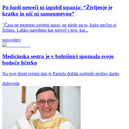
Po hudi nesreči ni izgubil upanja: “Življenje je
kratko in nič ni samoumevno”
"Časa ne moremo zavrteti nazaj, ne glede na to, kako močno si
želimo. Lahko naredimo kar največ s tem, kar...
posvojitev
Medicinska sestra je v bolnišnici spoznala svojo
bodočo hčerko
Na svoj drugi rojstni dan je Pamela dobila najlepše možno darilo
duhovnik