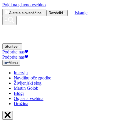
Pojdi na glavno vsebino
Iskanje
Aleteia
slovenščina
Razdelki
Storitve
Podprite nas
Podprite nas
Menu
Intervju
Navdihujoče zgodbe
Življenjski slog
Martin Golob
Blogi
Oglasna vsebina
Družina