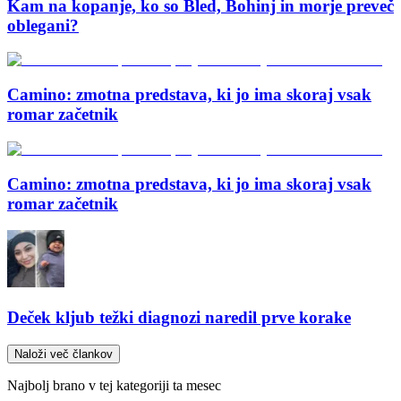
Kam na kopanje, ko so Bled, Bohinj in morje preveč
oblegani?
Camino: zmotna predstava, ki jo ima skoraj vsak
romar začetnik
Camino: zmotna predstava, ki jo ima skoraj vsak
romar začetnik
Deček kljub težki diagnozi naredil prve korake
Naloži več člankov
Najbolj brano v tej kategoriji ta mesec