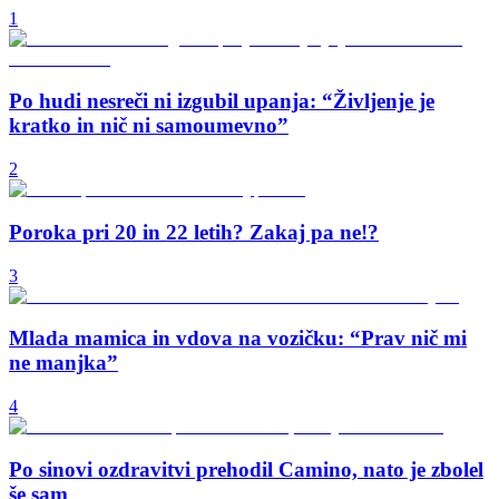
1
Po hudi nesreči ni izgubil upanja: “Življenje je
kratko in nič ni samoumevno”
2
Poroka pri 20 in 22 letih? Zakaj pa ne!?
3
Mlada mamica in vdova na vozičku: “Prav nič mi
ne manjka”
4
Po sinovi ozdravitvi prehodil Camino, nato je zbolel
še sam