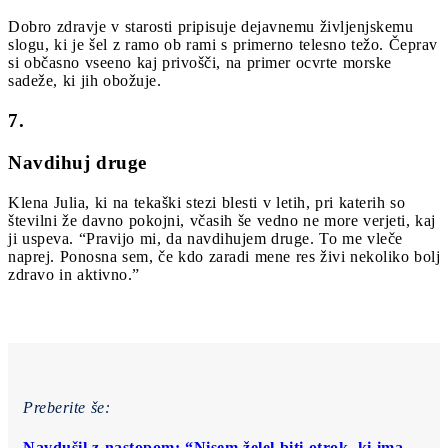
Dobro zdravje v starosti pripisuje dejavnemu življenjskemu
slogu, ki je šel z ramo ob rami s primerno telesno težo. Čeprav
si občasno vseeno kaj privošči, na primer ocvrte morske
sadeže, ki jih obožuje.
7.
Navdihuj druge
Klena Julia, ki na tekaški stezi blesti v letih, pri katerih so
številni že davno pokojni, včasih še vedno ne more verjeti, kaj
ji uspeva. “Pravijo mi, da navdihujem druge. To me vleče
naprej. Ponosna sem, če kdo zaradi mene res živi nekoliko bolj
zdravo in aktivno.”
Preberite še:
Navdušil z nastopom: “Nisem želel biti otrok, ki ima