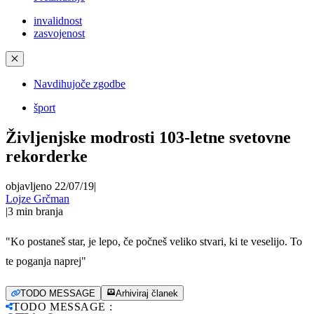
invalidnost
zasvojenost
✕
Navdihujoče zgodbe
šport
Življenjske modrosti 103-letne svetovne
rekorderke
objavljeno 22/07/19
|
Lojze Grčman
|
3
min branja
"Ko postaneš star, je lepo, če počneš veliko stvari, ki te veselijo. To
te poganja naprej"
TODO MESSAGE
Arhiviraj članek
TODO MESSAGE
: