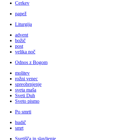
Cerkev
papež
Liturgija
advent
božič
post
velika noč
Odnos z Bogom
molitev
rožni venec
spreobrnjenje
sveta maša
Sveti Duh
Sveto pismo
Po smrti
hudič
smrt
Svetišča in slavljenje