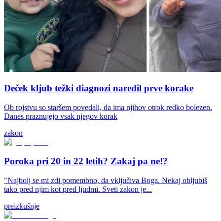
Deček kljub težki diagnozi naredil prve korake
Ob rojstvu so staršem povedali, da ima njihov otrok redko bolezen.
Danes praznujejo vsak njegov korak
zakon
Poroka pri 20 in 22 letih? Zakaj pa ne!?
"Najbolj se mi zdi pomembno, da vključiva Boga. Nekaj obljubiš
tako pred njim kot pred ljudmi. Sveti zakon je...
preizkušnje