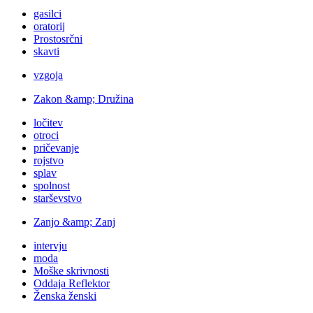
gasilci
oratorij
Prostosrčni
skavti
vzgoja
Zakon &amp; Družina
ločitev
otroci
pričevanje
rojstvo
splav
spolnost
starševstvo
Zanjo &amp; Zanj
intervju
moda
Moške skrivnosti
Oddaja Reflektor
Ženska ženski