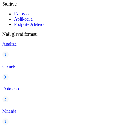
Storitve
E-novice
Aplikacija
Podprite Aleteio
Naši glavni formati
Analize
Članek
Datoteka
Mnenja