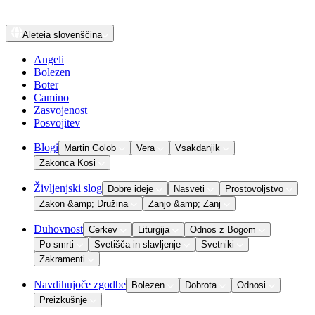
Aleteia
slovenščina
Angeli
Bolezen
Boter
Camino
Zasvojenost
Posvojitev
Blogi
Martin Golob
Vera
Vsakdanjik
Zakonca Kosi
Življenjski slog
Dobre ideje
Nasveti
Prostovoljstvo
Zakon &amp; Družina
Zanjo &amp; Zanj
Duhovnost
Cerkev
Liturgija
Odnos z Bogom
Po smrti
Svetišča in slavljenje
Svetniki
Zakramenti
Navdihujoče zgodbe
Bolezen
Dobrota
Odnosi
Preizkušnje