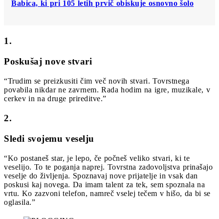
Babica, ki pri 105 letih prvič obiskuje osnovno šolo
1.
Poskušaj nove stvari
“Trudim se preizkusiti čim več novih stvari. Tovrstnega
povabila nikdar ne zavrnem. Rada hodim na igre, muzikale, v
cerkev in na druge prireditve.”
2.
Sledi svojemu veselju
“Ko postaneš star, je lepo, če počneš veliko stvari, ki te
veselijo. To te poganja naprej. Tovrstna zadovoljstva prinašajo
veselje do življenja. Spoznavaj nove prijatelje in vsak dan
poskusi kaj novega. Da imam talent za tek, sem spoznala na
vrtu. Ko zazvoni telefon, namreč vselej tečem v hišo, da bi se
oglasila.”