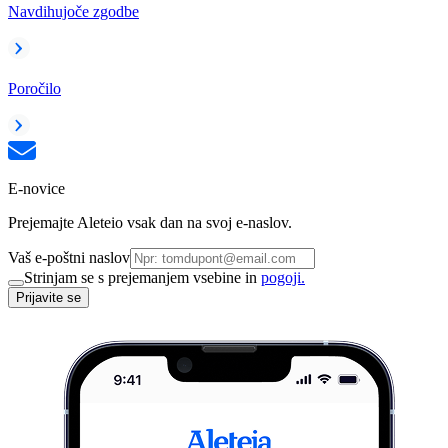
Navdihujoče zgodbe
Poročilo
E-novice
Prejemajte Aleteio vsak dan na svoj e-naslov.
Vaš e-poštni naslov
Strinjam se s prejemanjem vsebine in
pogoji.
Prijavite se