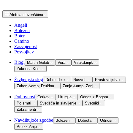
Aleteia
slovenščina
Angeli
Bolezen
Boter
Camino
Zasvojenost
Posvojitev
Blogi
Martin Golob
Vera
Vsakdanjik
Zakonca Kosi
Življenjski slog
Dobre ideje
Nasveti
Prostovoljstvo
Zakon &amp; Družina
Zanjo &amp; Zanj
Duhovnost
Cerkev
Liturgija
Odnos z Bogom
Po smrti
Svetišča in slavljenje
Svetniki
Zakramenti
Navdihujoče zgodbe
Bolezen
Dobrota
Odnosi
Preizkušnje