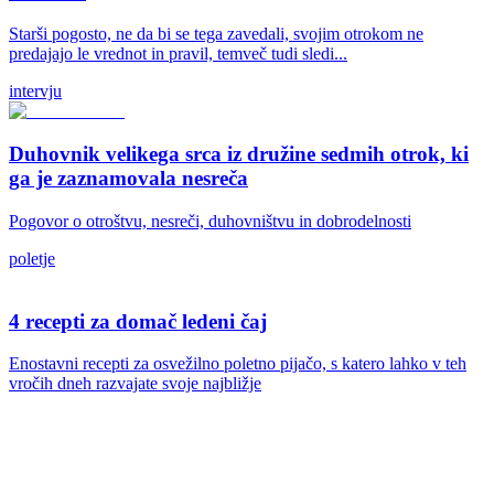
Starši pogosto, ne da bi se tega zavedali, svojim otrokom ne
predajajo le vrednot in pravil, temveč tudi sledi...
intervju
Duhovnik velikega srca iz družine sedmih otrok, ki
ga je zaznamovala nesreča
Pogovor o otroštvu, nesreči, duhovništvu in dobrodelnosti
poletje
4 recepti za domač ledeni čaj
Enostavni recepti za osvežilno poletno pijačo, s katero lahko v teh
vročih dneh razvajate svoje najbližje