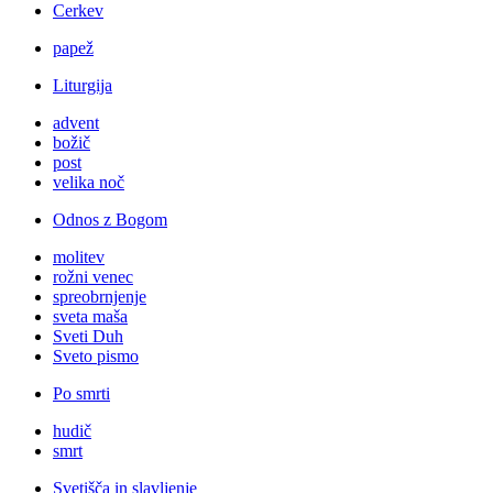
Cerkev
papež
Liturgija
advent
božič
post
velika noč
Odnos z Bogom
molitev
rožni venec
spreobrnjenje
sveta maša
Sveti Duh
Sveto pismo
Po smrti
hudič
smrt
Svetišča in slavljenje