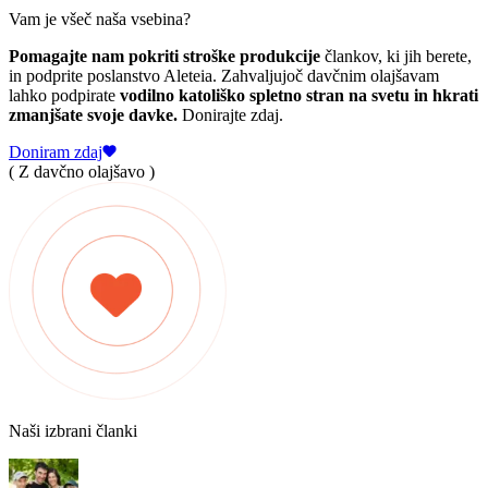
Vam je všeč naša vsebina?
Pomagajte nam pokriti stroške produkcije
člankov, ki jih berete,
in podprite poslanstvo Aleteia. Zahvaljujoč davčnim olajšavam
lahko podpirate
vodilno katoliško spletno stran na svetu in hkrati
zmanjšate svoje davke.
Donirajte zdaj.
Doniram zdaj
( Z davčno olajšavo )
Naši izbrani članki