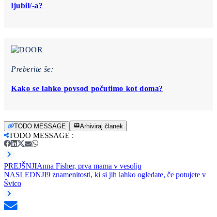
ljubil/-a?
Preberite še:
Kako se lahko povsod počutimo kot doma?
TODO MESSAGE
Arhiviraj članek
TODO MESSAGE
:
PREJŠNJI
Anna Fisher, prva mama v vesolju
NASLEDNJI
9 znamenitosti, ki si jih lahko ogledate, če potujete v
Švico