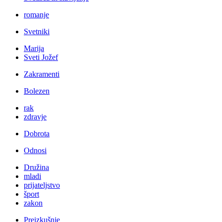
romanje
Svetniki
Marija
Sveti Jožef
Zakramenti
Bolezen
rak
zdravje
Dobrota
Odnosi
Družina
mladi
prijateljstvo
šport
zakon
Preizkušnje