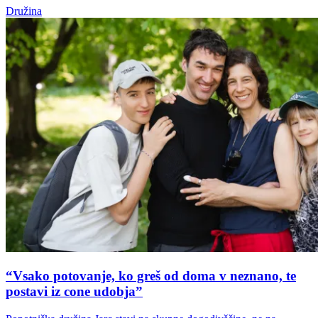
Družina
“Vsako potovanje, ko greš od doma v neznano, te
postavi iz cone udobja”