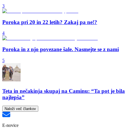
3
Poroka pri 20 in 22 letih? Zakaj pa ne!?
4
Poroka in z njo povezane šale. Nasmejte se z nami
5
Teta in nečakinja skupaj na Caminu: “Ta pot je bila
najlepša”
Naloži več člankov
E-novice