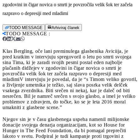
zgodovini in čigar novica o smrti je povzročila velik šok ter začela
razpravo o depresiji med mladimi
TODO MESSAGE
Arhiviraj članek
TODO MESSAGE
:
Klas Bergling, oče lani preminulega glasbenika Aviciija, je
pred kratkim v intervjuju spregovoril o letu po smrti svojega
sina Tima, ki je zaradi svojih pesmi postal eden najbolje
plačanih didžejev v zgodovini in čigar novica o smrti je
povzročila velik šok ter začela razpravo o depresiji med
mladimi
V intervjuju je povedal, da je “s Timom veliko govoril,
a življenje umetnika je težko, saj slava posrka velik delček
vsakega zvezdnika. Biti srečen ni nekaj, kar je daleč od biti
nesrečen. Bil je namreč srečen s svojo glasbo, a imel je veliko
problemov z zdravjem, do točke, ko se je leta 2016 moral
umakniti z glasbene scene.”
Njegov sin je v času glasbenega uspeha namenil milijonske
donacije svojega denarja organizacijam, kot so House for
Hunger in The Feed Foundation, da bi pomagal preprečiti
lakoto v svetu. Podpiral je tudi kampanje proti trgovini z