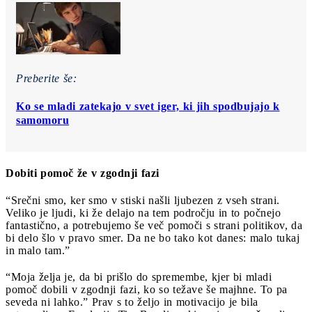
Preberite še:
Ko se mladi zatekajo v svet iger, ki jih spodbujajo k
samomoru
Dobiti pomoč že v zgodnji fazi
“Srečni smo, ker smo v stiski našli ljubezen z vseh strani.
Veliko je ljudi, ki že delajo na tem področju in to počnejo
fantastično, a potrebujemo še več pomoči s strani politikov, da
bi delo šlo v pravo smer. Da ne bo tako kot danes: malo tukaj
in malo tam.”
“Moja želja je, da bi prišlo do spremembe, kjer bi mladi
pomoč dobili v zgodnji fazi, ko so težave še majhne. To pa
seveda ni lahko.” Prav s to željo in motivacijo je bila