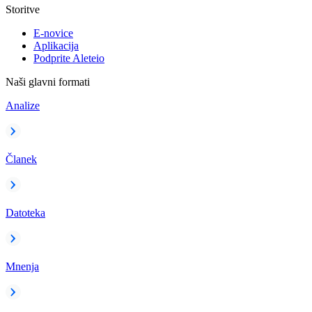
Storitve
E-novice
Aplikacija
Podprite Aleteio
Naši glavni formati
Analize
Članek
Datoteka
Mnenja