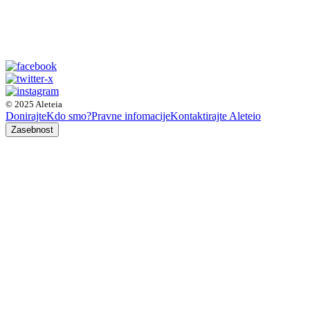
© 2025 Aleteia
Donirajte
Kdo smo?
Pravne infomacije
Kontaktirajte Aleteio
Zasebnost