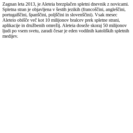
Zagnan leta 2013, je Aleteia brezplačen spletni dnevnik z novicami.
Spletna stran je objavljena v šestih jezikih (francoščini, angleščini,
portugalščini, španščini, poljščini in slovenščini). Vsak mesec
Aleteio obišče več kot 10 milijonov bralcev prek spletne strani,
aplikacije in družbenih omrežij. Aleteia doseže skoraj 50 milijonov
ljudi po vsem svetu, zaradi česar je eden vodilnih katoliških spletnih
medijev.