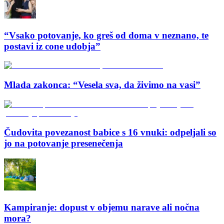
“Vsako potovanje, ko greš od doma v neznano, te
postavi iz cone udobja”
Mlada zakonca: “Vesela sva, da živimo na vasi”
Čudovita povezanost babice s 16 vnuki: odpeljali so
jo na potovanje presenečenja
Kampiranje: dopust v objemu narave ali nočna
mora?