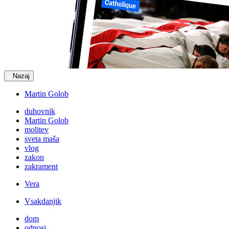
Nazaj
Martin Golob
duhovnik
Martin Golob
molitev
sveta maša
vlog
zakon
zakrament
Vera
Vsakdanjik
dom
odnosi