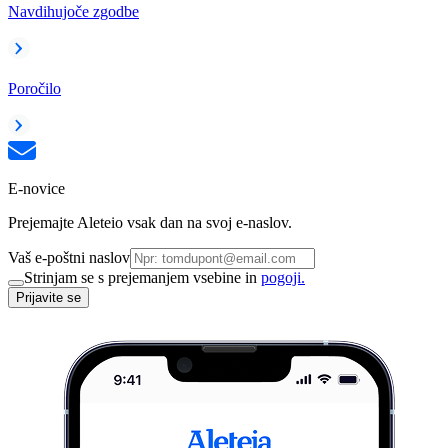
Navdihujoče zgodbe
Poročilo
E-novice
Prejemajte Aleteio vsak dan na svoj e-naslov.
Vaš e-poštni naslov
Strinjam se s prejemanjem vsebine in
pogoji.
Prijavite se