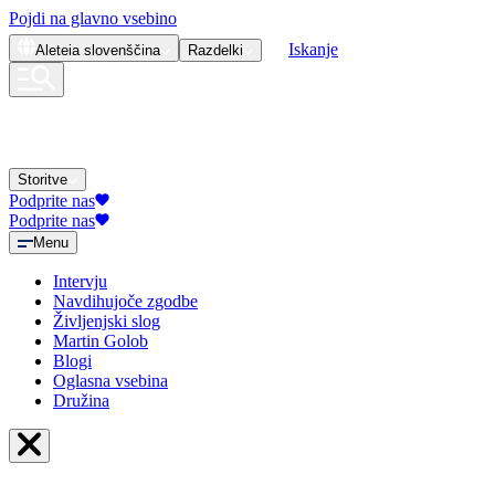
Pojdi na glavno vsebino
Iskanje
Aleteia
slovenščina
Razdelki
Storitve
Podprite nas
Podprite nas
Menu
Intervju
Navdihujoče zgodbe
Življenjski slog
Martin Golob
Blogi
Oglasna vsebina
Družina