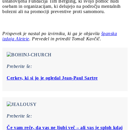
ustanovljena Fundacija Tim Bergling, ki svojo pomoč nudi
osebam in organizacijam, ki delujejo na področju mentalnih
bolezni ali na promociji preventive proti samomoru.
Prispevek je nastal po izvirniku, ki ga je objavila
španska
izdaja Aleteie
. Prevedel in priredil Tomaž Kavčič.
Preberite še:
Cerkev, ki si jo je ogledal Jean-Paul Sartre
Preberite še:
Če vam reče, da vas ne ljubi več – ali vas je sploh kdaj