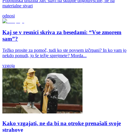
Popotniška družina Jarc stavi na skupne dogodivščine, ne na
materialne stvari
odnosi
Kaj se v resnici skriva za besedami: “Vse zmorem
sam”?
Težko prosite za pomoč, tudi ko ste povsem izčrpani? In ko vam jo
nekdo ponudi, jo še težje sprejmete? Morda...
vzgoja
Kako vzgajati, ne da bi na otroke prenašali svoje
strahove