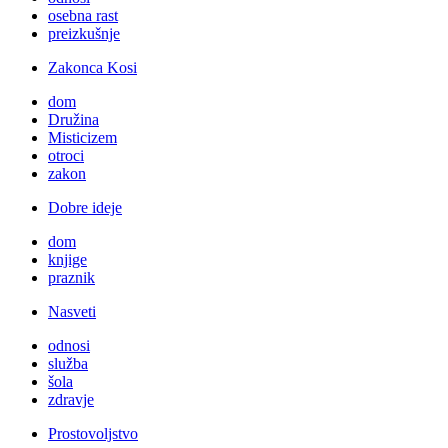
osebna rast
preizkušnje
Zakonca Kosi
dom
Družina
Misticizem
otroci
zakon
Dobre ideje
dom
knjige
praznik
Nasveti
odnosi
služba
šola
zdravje
Prostovoljstvo