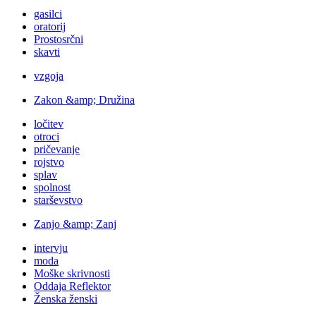
gasilci
oratorij
Prostosrčni
skavti
vzgoja
Zakon &amp; Družina
ločitev
otroci
pričevanje
rojstvo
splav
spolnost
starševstvo
Zanjo &amp; Zanj
intervju
moda
Moške skrivnosti
Oddaja Reflektor
Ženska ženski