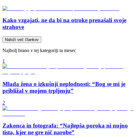
Kako vzgajati, ne da bi na otroke prenašali svoje
strahove
Naloži več člankov
Najbolj brano v tej kategoriji ta mesec
1
Mlada žena o izkušnji neplodnosti: “Bog se mi je
približal v mojem trpljenju”
2
Zakonca in fotografa: “Najlepša poroka ni nujno
tista, kjer ne gre nič narobe”