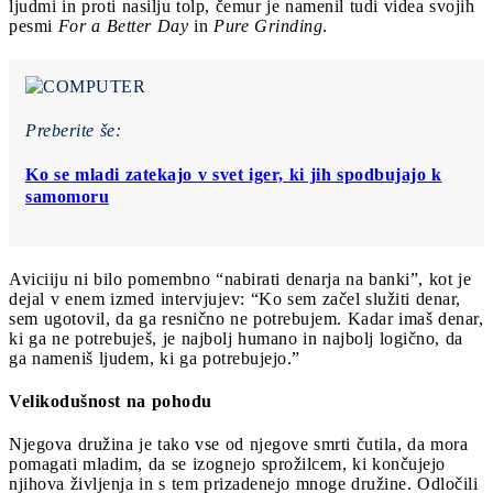
ljudmi in proti nasilju tolp, čemur je namenil tudi videa svojih
pesmi
For a Better Day
in
Pure Grinding
.
Preberite še:
Ko se mladi zatekajo v svet iger, ki jih spodbujajo k
samomoru
Aviciiju ni bilo pomembno “nabirati denarja na banki”, kot je
dejal v enem izmed intervjujev: “Ko sem začel služiti denar,
sem ugotovil, da ga resnično ne potrebujem. Kadar imaš denar,
ki ga ne potrebuješ, je najbolj humano in najbolj logično, da
ga nameniš ljudem, ki ga potrebujejo.”
Velikodušnost na pohodu
Njegova družina je tako vse od njegove smrti čutila, da mora
pomagati mladim, da se izognejo sprožilcem, ki končujejo
njihova življenja in s tem prizadenejo mnoge družine. Odločili