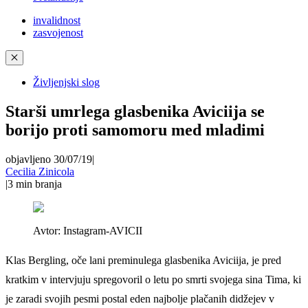
invalidnost
zasvojenost
✕
Življenjski slog
Starši umrlega glasbenika Aviciija se
borijo proti samomoru med mladimi
objavljeno 30/07/19
|
Cecilia Zinicola
|
3
min branja
Avtor:
Instagram-AVICII
Klas Bergling, oče lani preminulega glasbenika Aviciija, je pred
kratkim v intervjuju spregovoril o letu po smrti svojega sina Tima, ki
je zaradi svojih pesmi postal eden najbolje plačanih didžejev v